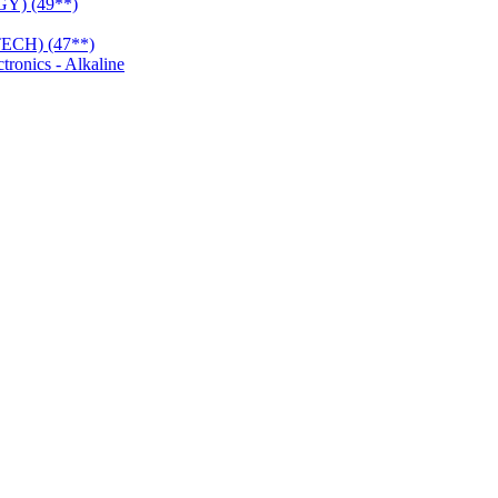
Y) (49**)
CH) (47**)
onics - Alkaline