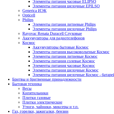
Элементы питания часовые ELIPSO
Элементы питания щелочные EPILSO
Generica ИЭК
Opticell
Philips
Элементы питания литиевые Philips
Элементы питания щелочные Philips
Rayovac Renata Duracell Слуховые
Аккумуляторы для радиотелефонов
Космос
Аккумуляторы бытовые Космос
Элементы питания высоковольтные Космос
Элементы питания литиевые Космос
Элементы питания солевые Космос
Элементы питания часовые Космос
Элементы питания щелочные Космос
Элементы питания щелочные Космос - батаре
Бритвы и бритвенные принадлежности
Бытовая техника
Весы
Кипятильники
Плитки газовые
Плитки электрические
Утюги, чайники, миксеры и т.п.
Газ, горелки, зажигалки, бензин