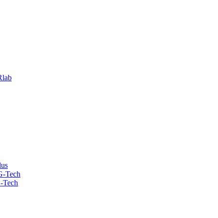
lab
lus
G-Tech
-Tech