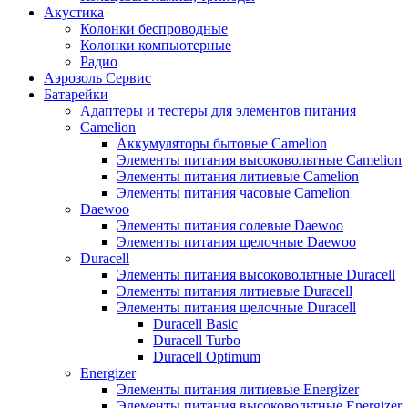
Акустика
Колонки беспроводные
Колонки компьютерные
Радио
Аэрозоль Сервис
Батарейки
Aдаптеры и тестеры для элементов питания
Camelion
Аккумуляторы бытовые Camelion
Элементы питания высоковольтные Camelion
Элементы питания литиевые Camelion
Элементы питания часовые Camelion
Daewoo
Элементы питания солевые Daewoo
Элементы питания щелочные Daewoo
Duracell
Элементы питания высоковольтные Duracell
Элементы питания литиевые Duracell
Элементы питания щелочные Duracell
Duracell Basic
Duracell Turbo
Duracell Optimum
Energizer
Элементы питания литиевые Energizer
Элементы питания высоковольтные Energizer