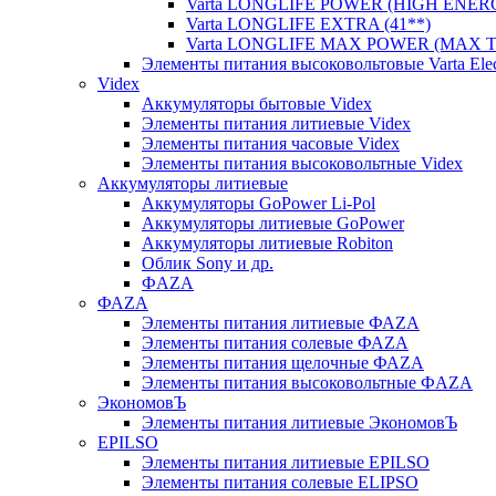
Varta LONGLIFE POWER (HIGH ENERG
Varta LONGLIFE EXTRA (41**)
Varta LONGLIFE MAX POWER (MAX TE
Элементы питания высоковольтовые Varta Electr
Videx
Аккумуляторы бытовые Videx
Элементы питания литиевые Videx
Элементы питания часовые Videx
Элементы питания высоковольтные Videx
Аккумуляторы литиевые
Аккумуляторы GoPower Li-Pol
Аккумуляторы литиевые GoPower
Аккумуляторы литиевые Robiton
Облик Sony и др.
ФAZA
ФАZA
Элементы питания литиевые ФАZА
Элементы питания солевые ФАZА
Элементы питания щелочные ФАZА
Элементы питания высоковольтные ФAZA
ЭкономовЪ
Элементы питания литиевые ЭкономовЪ
EPILSO
Элементы питания литиевые EPILSO
Элементы питания солевые ELIPSO