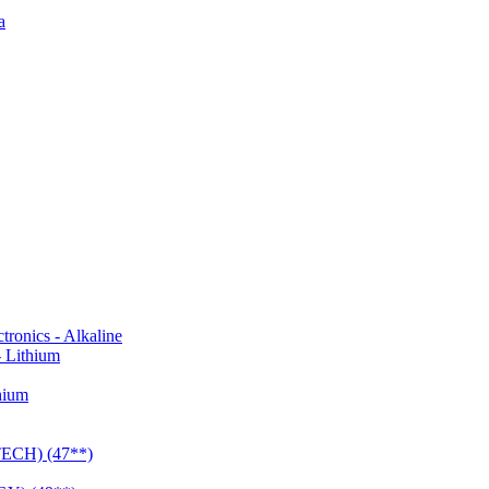
a
onics - Alkaline
 Lithium
hium
CH) (47**)