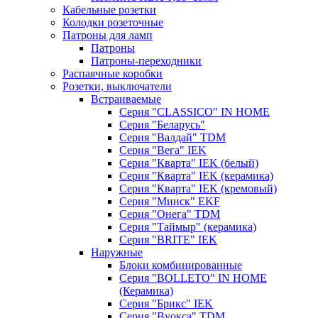
Кабельные розетки
Колодки розеточные
Патроны для ламп
Патроны
Патроны-переходники
Распаячные коробки
Розетки, выключатели
Встраиваемые
Серия "CLASSICO" IN HOME
Серия "Беларусь"
Серия "Валдай" TDM
Серия "Вега" IEK
Серия "Кварта" IEK (белый)
Серия "Кварта" IEK (керамика)
Серия "Кварта" IEK (кремовый)
Серия "Минск" EKF
Серия "Онега" TDM
Серия "Таймыр" (керамика)
Серия "BRITE" IEK
Наружные
Блоки комбинированные
Серия "BОLLETO" IN HOME
(Керамика)
Серия "Брикс" IEK
Серия "Вуокса" TDM