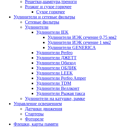
Решетки,шампура,треноги
Розжиг и сухое горючее
Сухое горючее
Удлинители и сетевые фильтры
Сетевые фильтры
Удлинители
Удлинители IEK
Удлинители ИЭК сечение 0,75 мм2
Удлинители ИЭК сечение 1 мм2
Удлинители GENERICA
Удлинители Perfeo
Удлинители ДЖЕТТ
Удлинители Обиход
Удлинители ОБЛИК
Удлинители LEEK
Удлинители Perfeo Amper
Удлинители TDM
Удлинители Веллконт
Удлинители Рыжая такса
Удлинители на катушке, рамке
Управление освещением
Датчики движения
Стартеры
Фотореле
Флешки, карты памяти