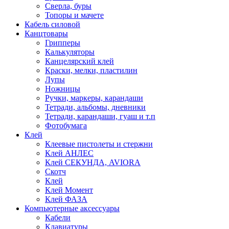
Сверла, буры
Топоры и мачете
Кабель силовой
Канцтовары
Грипперы
Калькуляторы
Канцелярский клей
Краски, мелки, пластилин
Лупы
Ножницы
Ручки, маркеры, карандаши
Тетради, альбомы, дневники
Тетради, карандаши, гуаш и т.п
Фотобумага
Клей
Клеевые пистолеты и стержни
Клей АНЛЕС
Клей СЕКУНДА, AVIORA
Скотч
Клей
Клей Момент
Клей ФАЗА
Компьютерные аксессуары
Кабели
Клавиатуры