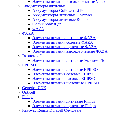
Элементы питания высоковольтные Videx
Аккумуляторы литиевые
Аккумуляторы GoPower Li-Pol
Аккумуляторы литиевые GoPower
Аккумуляторы литиевые Robiton
Облик Sony и др.
ФAZA
ФАZA
Элементы питания литиевые ФАZА
Элементы питания солевые ФАZА
Элементы питания щелочные ФАZА
Элементы питания высоковольтные ФAZA
ЭкономовЪ
Элементы питания литиевые ЭкономовЪ
EPILSO
Элементы питания литиевые EPILSO
Элементы питания солевые ELIPSO
Элементы питания часовые ELIPSO
Элементы питания щелочные EPILSO
Generica ИЭК
Opticell
Philips
Элементы питания литиевые Philips
Элементы питания щелочные Philips
Rayovac Renata Duracell Слуховые