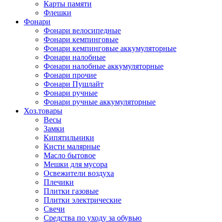
Карты памяти
Флешки
Фонари
Фонари велосипедные
Фонари кемпинговые
Фонари кемпинговые аккумуляторные
Фонари налобные
Фонари налобные аккумуляторные
Фонари прочие
Фонари Пушлайт
Фонари ручные
Фонари ручные аккумуляторные
Хоз.товары
Весы
Замки
Кипятильники
Кисти малярные
Масло бытовое
Мешки для мусора
Освежители воздуха
Плечики
Плитки газовые
Плитки электрические
Свечи
Средства по уходу за обувью