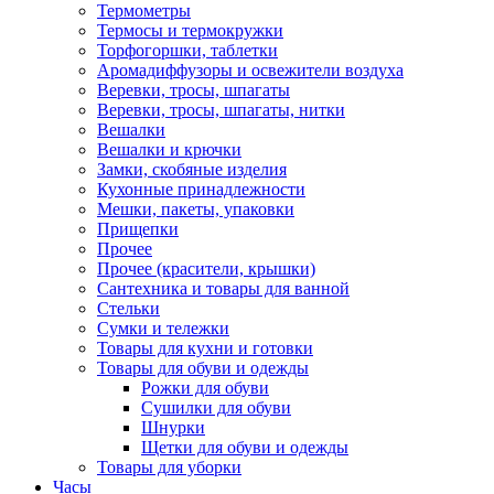
Термометры
Термосы и термокружки
Торфогоршки, таблетки
Аромадиффузоры и освежители воздуха
Веревки, тросы, шпагаты
Веревки, тросы, шпагаты, нитки
Вешалки
Вешалки и крючки
Замки, скобяные изделия
Кухонные принадлежности
Мешки, пакеты, упаковки
Прищепки
Прочее
Прочее (красители, крышки)
Сантехника и товары для ванной
Стельки
Сумки и тележки
Товары для кухни и готовки
Товары для обуви и одежды
Рожки для обуви
Сушилки для обуви
Шнурки
Щетки для обуви и одежды
Товары для уборки
Часы