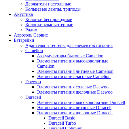
Держатели настольные
Кольцевые лампы, триподы
Акустика
Колонки беспроводные
Колонки компьютерные
Радио
Аэрозоль Сервис
Батарейки
Aдаптеры и тестеры для элементов питания
Camelion
Аккумуляторы бытовые Camelion
Элементы питания высоковольтные
Camelion
Элементы питания литиевые Camelion
Элементы питания часовые Camelion
Daewoo
Элементы питания солевые Daewoo
Элементы питания щелочные Daewoo
Duracell
Элементы питания высоковольтные Duracell
Элементы питания литиевые Duracell
Элементы питания щелочные Duracell
Duracell Basic
Duracell Turbo
Duracell Optimum