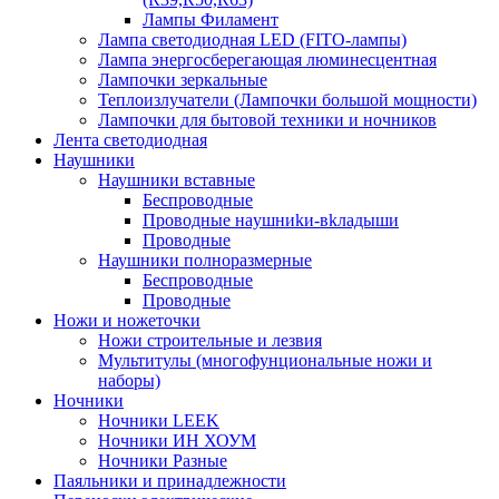
Лампы Филамент
Лампа светодиодная LED (FITO-лампы)
Лампа энергосберегающая люминесцентная
Лампочки зеркальные
Теплоизлучатели (Лампочки большой мощности)
Лампочки для бытовой техники и ночников
Лента светодиодная
Наушники
Наушники вставные
Беспроводные
Пpoвoдныe нayшниkи-вkлaдыши
Проводные
Наушники полноразмерные
Беспроводные
Проводные
Ножи и ножеточки
Ножи строительные и лезвия
Мультитулы (многофунциональные ножи и
наборы)
Ночники
Ночники LEEK
Ночники ИН ХОУМ
Ночники Разные
Паяльники и принадлежности