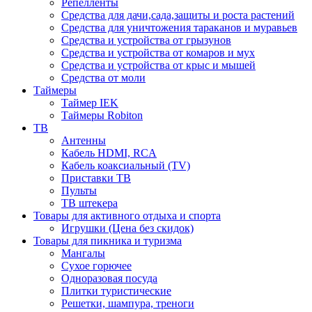
Репелленты
Средства для дачи,сада,защиты и роста растений
Средства для уничтожения тараканов и муравьев
Средства и устройства от грызунов
Средства и устройства от комаров и мух
Средства и устройства от крыс и мышей
Средства от моли
Таймеры
Таймер IEK
Таймеры Robiton
ТВ
Антенны
Кабель HDMI, RCA
Кабель коаксиальный (TV)
Приставки ТВ
Пульты
ТВ штекера
Товары для активного отдыха и спорта
Игрушки (Цена без скидок)
Товары для пикника и туризма
Мангалы
Сухое горючее
Одноразовая посуда
Плитки туристические
Решетки, шампура, треноги