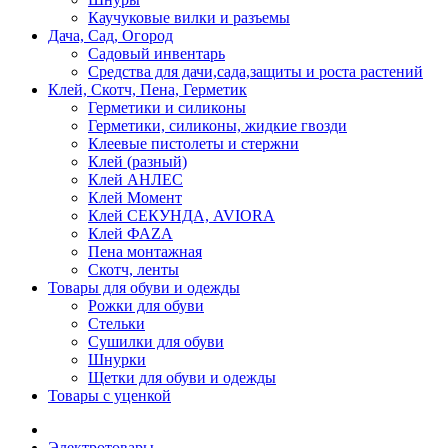
Каучуковые вилки и разъемы
Дача, Сад, Огород
Садовый инвентарь
Средства для дачи,сада,защиты и роста растений
Клей, Скотч, Пена, Герметик
Герметики и силиконы
Герметики, силиконы, жидкие гвозди
Клеевые пистолеты и стержни
Клей (разный)
Клей АНЛЕС
Клей Момент
Клей СЕКУНДА, AVIORA
Клей ФАZА
Пена монтажная
Скотч, ленты
Товары для обуви и одежды
Рожки для обуви
Стельки
Сушилки для обуви
Шнурки
Щетки для обуви и одежды
Товары с уценкой
Электротовары