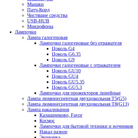
Мышки
Патч-Корд
Чистящие средства
USB-HUB
Микрофоны
Лампочки
Лампа галогеновая
Лампочки галогеновые без отражателя
Цоколь G4
Цоколь G6.35
Цоколь G9
Лампочки галогеновые с отражателем
Цоколь GU10
Цоколь GU4
Цоколь GU5.35
Цоколь GU5.3
Лампочки для прожекторов линейные
Лампа люминесцентная двухцокольная Т5(G5)
Лампа люминесцентная двухцокольная Т8(G13)
Лампа накаливания
Калашниково, Favor
Космос
Лампочки для бытовой техники и ночников
Накал разное
Экономка