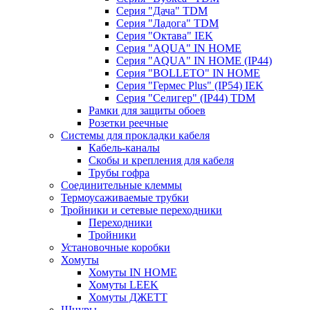
Серия "Дача" TDM
Серия "Ладога" TDM
Серия "Октава" IEK
Серия "AQUA" IN HOME
Серия "AQUA" IN HOME (IP44)
Серия "BОLLETO" IN HOME
Серия "Гермес Plus" (IP54) IEK
Серия "Селигер" (IP44) TDM
Рамки для защиты обоев
Розетки реечные
Системы для прокладки кабеля
Кабель-каналы
Скобы и крепления для кабеля
Трубы гофра
Соединительные клеммы
Термоусаживаемые трубки
Тройники и сетевые переходники
Переходники
Тройники
Установочные коробки
Хомуты
Хомуты IN HOME
Хомуты LEEK
Хомуты ДЖЕТТ
Шнуры