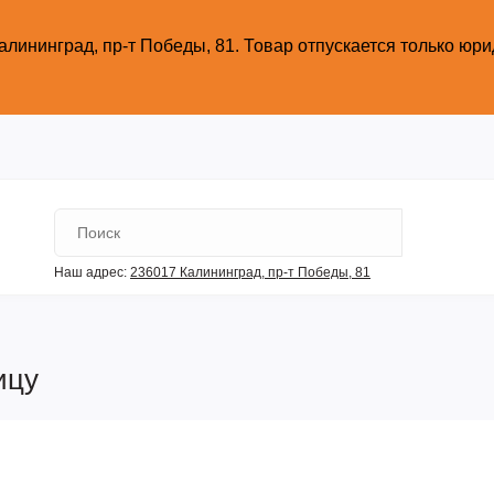
алининград, пр-т Победы, 81.
Товар отпускается только юр
Наш адрес:
236017 Калининград,​ пр-т Победы, 81
ицу