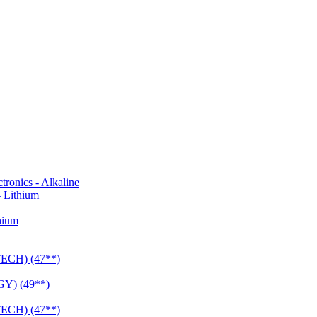
onics - Alkaline
 Lithium
hium
CH) (47**)
Y) (49**)
CH) (47**)