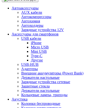
Автоаксессуары
AUX кабели
Автокомпрессоры
Автохимия
Автохолдеры
Зарядные устройства 12V
Аксессуары для смартфонов
USB кабели
iPhone
Micro USB
Mini USB
Type-C
Другие
USB-HUB
Адаптеры
Внешние аккумуляторы (Power Bank)
Держатели настольные
Зарядные устройства сетевые
Защитные стекла
Держатели настольные
Кольцевые лампы, триподы
Акустика
Колонки беспроводные
Колонки компьютерные