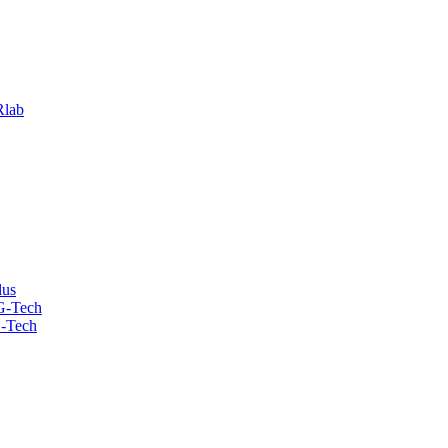
lab
lus
G-Tech
-Tech