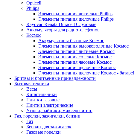
Opticell
Philips
Элементы питания литиевые Philips
Элементы питания щелочные Philips
Rayovac Renata Duracell Слуховые
Аккумуляторы для радиотелефонов
Космос
Аккумуляторы бытовые Космос
Элементы питания высоковольтные Космос
Элементы питания литиевые Космос
Элементы питания солевые Космос
Элементы питания часовые Космос
Элементы питания щелочные Космос
Элементы питания щелочные Космос - батаре
Бритвы и бритвенные принадлежности
Бытовая техника
Весы
Кипятильники
Плитки газовые
Плитки электрические
Утюги, чайники, миксеры и т.п.
Газ, горелки, зажигалки, бензин
Газ
Бензин для зажигалок
Газовые горелки