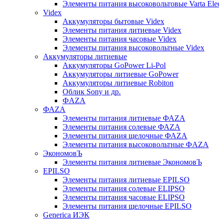
Элементы питания высоковольтовые Varta Electr
Videx
Аккумуляторы бытовые Videx
Элементы питания литиевые Videx
Элементы питания часовые Videx
Элементы питания высоковольтные Videx
Аккумуляторы литиевые
Аккумуляторы GoPower Li-Pol
Аккумуляторы литиевые GoPower
Аккумуляторы литиевые Robiton
Облик Sony и др.
ФAZA
ФАZA
Элементы питания литиевые ФАZА
Элементы питания солевые ФАZА
Элементы питания щелочные ФАZА
Элементы питания высоковольтные ФAZA
ЭкономовЪ
Элементы питания литиевые ЭкономовЪ
EPILSO
Элементы питания литиевые EPILSO
Элементы питания солевые ELIPSO
Элементы питания часовые ELIPSO
Элементы питания щелочные EPILSO
Generica ИЭК