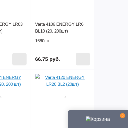
NERGY LR03
Varta 4106 ENERGY LR6
т)
BL10 (20, 200шт)
1680шт.
66.75 руб.
0
0
0