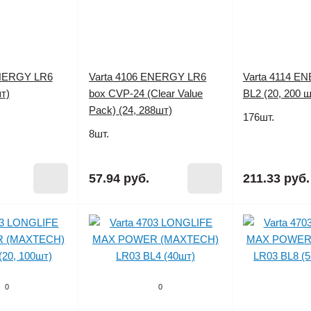
ENERGY LR6
Varta 4106 ENERGY LR6
Varta 4114 E
т)
box CVP-24 (Clear Value
BL2 (20, 200 ш
Pack) (24, 288шт)
176шт.
8шт.
57.94 руб.
211.33 руб.
0
0