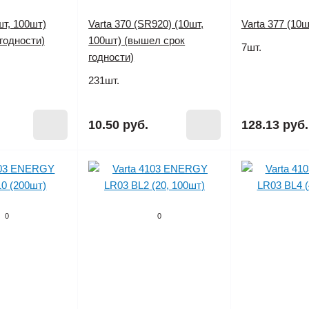
шт, 100шт)
Varta 370 (SR920) (10шт,
Varta 377 (10ш
годности)
100шт) (вышел срок
7шт.
годности)
231шт.
10.50 руб.
128.13 руб.
0
0