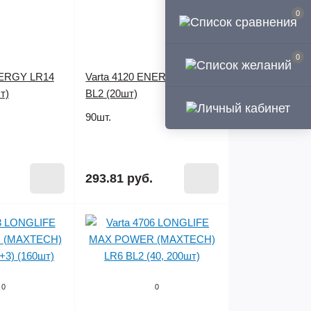
0
0
NERGY LR14
Varta 4120 ENERGY LR20
т)
BL2 (20шт)
90шт.
293.81 руб.
0
0