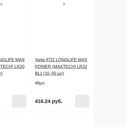
0
0
ONGLIFE MAX
Varta 4722 LONGLIFE MAX
TECH) LR20
POWER (MAXTECH) LR22
т)
BL1 (10, 50 шт)
48шт.
416.24 руб.