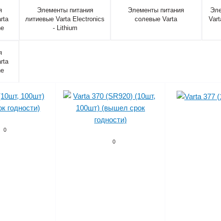
я
Элементы питания
Элементы питания
Эле
rta
литиевые Varta Electronics
солевые Varta
Vart
ne
- Lithium
я
rta
ne
0
0