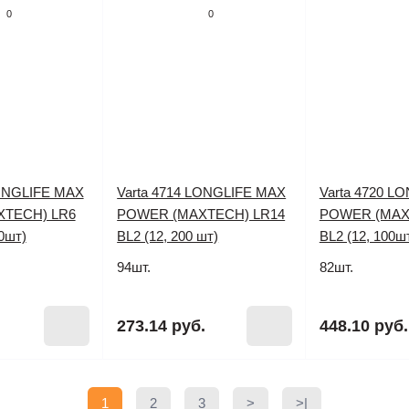
0
0
LONGLIFE MAX
Varta 4714 LONGLIFE MAX
Varta 4720 L
TECH) LR6
POWER (MAXTECH) LR14
POWER (MAX
0шт)
BL2 (12, 200 шт)
BL2 (12, 100ш
94шт.
82шт.
273.14 руб.
448.10 руб.
1
2
3
>
>|