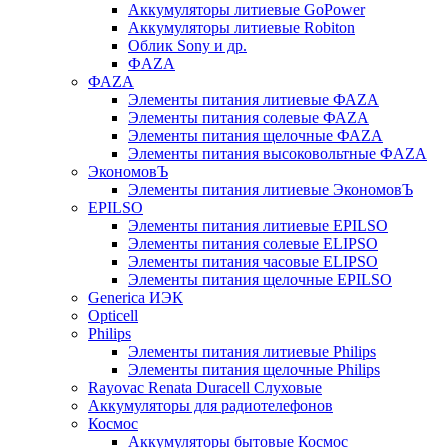
Аккумуляторы литиевые GoPower
Аккумуляторы литиевые Robiton
Облик Sony и др.
ФAZA
ФАZA
Элементы питания литиевые ФАZА
Элементы питания солевые ФАZА
Элементы питания щелочные ФАZА
Элементы питания высоковольтные ФAZA
ЭкономовЪ
Элементы питания литиевые ЭкономовЪ
EPILSO
Элементы питания литиевые EPILSO
Элементы питания солевые ELIPSO
Элементы питания часовые ELIPSO
Элементы питания щелочные EPILSO
Generica ИЭК
Opticell
Philips
Элементы питания литиевые Philips
Элементы питания щелочные Philips
Rayovac Renata Duracell Слуховые
Аккумуляторы для радиотелефонов
Космос
Аккумуляторы бытовые Космос