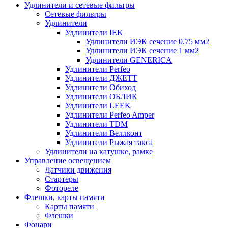
Удлинители и сетевые фильтры
Сетевые фильтры
Удлинители
Удлинители IEK
Удлинители ИЭК сечение 0,75 мм2
Удлинители ИЭК сечение 1 мм2
Удлинители GENERICA
Удлинители Perfeo
Удлинители ДЖЕТТ
Удлинители Обиход
Удлинители ОБЛИК
Удлинители LEEK
Удлинители Perfeo Amper
Удлинители TDM
Удлинители Веллконт
Удлинители Рыжая такса
Удлинители на катушке, рамке
Управление освещением
Датчики движения
Стартеры
Фотореле
Флешки, карты памяти
Карты памяти
Флешки
Фонари