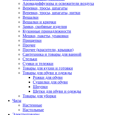
Аромадиффузоры и освежители воздуха
Веревки, тросы, шпагаты
Веревки, тросы, шпагаты, нитки
Вешалки
Вешалки и крючки
Замки, скобяные изделия
Кухонные принадлежности
Мешки, пакеты, упаковки
Прищепки
Прочее
Прочее (красители, крышки)
Сантехника и товары для ванной
Стельки
Сумки и тележки
Товары для кухни и готовки
Товары для обуви и одежды
Рожки для обуви
Сушилки для обуви
Шнурки
Щетки для обуви и одежды
Товары для уборки
Часы
Настенные
Настольные
Электротовары