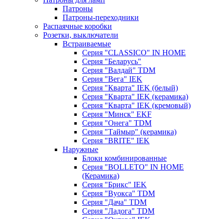
Патроны
Патроны-переходники
Распаячные коробки
Розетки, выключатели
Встраиваемые
Серия "CLASSICO" IN HOME
Серия "Беларусь"
Серия "Валдай" TDM
Серия "Вега" IEK
Серия "Кварта" IEK (белый)
Серия "Кварта" IEK (керамика)
Серия "Кварта" IEK (кремовый)
Серия "Минск" EKF
Серия "Онега" TDM
Серия "Таймыр" (керамика)
Серия "BRITE" IEK
Наружные
Блоки комбинированные
Серия "BОLLETO" IN HOME
(Керамика)
Серия "Брикс" IEK
Серия "Вуокса" TDM
Серия "Дача" TDM
Серия "Ладога" TDM