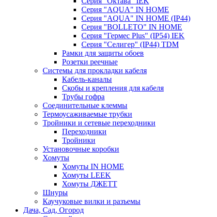
Серия "Октава" IEK
Серия "AQUA" IN HOME
Серия "AQUA" IN HOME (IP44)
Серия "BОLLETO" IN HOME
Серия "Гермес Plus" (IP54) IEK
Серия "Селигер" (IP44) TDM
Рамки для защиты обоев
Розетки реечные
Системы для прокладки кабеля
Кабель-каналы
Скобы и крепления для кабеля
Трубы гофра
Соединительные клеммы
Термоусаживаемые трубки
Тройники и сетевые переходники
Переходники
Тройники
Установочные коробки
Хомуты
Хомуты IN HOME
Хомуты LEEK
Хомуты ДЖЕТТ
Шнуры
Каучуковые вилки и разъемы
Дача, Сад, Огород