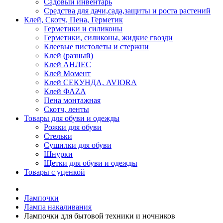
Садовый инвентарь
Средства для дачи,сада,защиты и роста растений
Клей, Скотч, Пена, Герметик
Герметики и силиконы
Герметики, силиконы, жидкие гвозди
Клеевые пистолеты и стержни
Клей (разный)
Клей АНЛЕС
Клей Момент
Клей СЕКУНДА, AVIORA
Клей ФАZА
Пена монтажная
Скотч, ленты
Товары для обуви и одежды
Рожки для обуви
Стельки
Сушилки для обуви
Шнурки
Щетки для обуви и одежды
Товары с уценкой
Лампочки
Лампа накаливания
Лампочки для бытовой техники и ночников