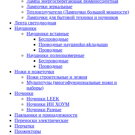
Лампа энергосберегающая люминесцентная
Лампочки зеркальные
Теплоизлучатели (Лампочки большой мощности)
Лампочки для бытовой техники и ночников
Лента светодиодная
Наушники
Наушники вставные
Беспроводные
Пpoвoдныe нayшниkи-вkлaдыши
Проводные
Наушники полноразмерные
Беспроводные
Проводные
Ножи и ножеточки
Ножи строительные и лезвия
Мультитулы (многофунциональные ножи и
наборы)
Ночники
Ночники LEEK
Ночники ИН ХОУМ
Ночники Разные
Паяльники и принадлежности
Переноски электрические
Перчатки
Прожекторы