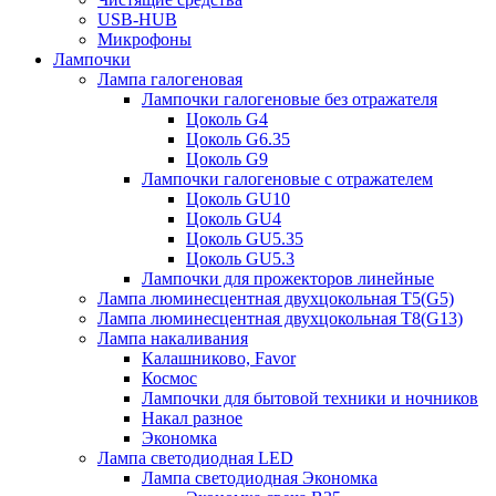
USB-HUB
Микрофоны
Лампочки
Лампа галогеновая
Лампочки галогеновые без отражателя
Цоколь G4
Цоколь G6.35
Цоколь G9
Лампочки галогеновые с отражателем
Цоколь GU10
Цоколь GU4
Цоколь GU5.35
Цоколь GU5.3
Лампочки для прожекторов линейные
Лампа люминесцентная двухцокольная Т5(G5)
Лампа люминесцентная двухцокольная Т8(G13)
Лампа накаливания
Калашниково, Favor
Космос
Лампочки для бытовой техники и ночников
Накал разное
Экономка
Лампа светодиодная LED
Лампа светодиодная Экономка