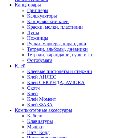
Канцтовары
Грипперы
Калькуляторы
Канцелярский клей
Краски, мелки, пластилин
Лупы
Ножницы
Ручки, маркеры, карандаши
Тетради, альбомы, дневники
Тетради, карандаши, гуаш и т.п
Фотобумага
Клей
Клеевые пистолеты и стержни
Клей АНЛЕС
Клей СЕКУНДА, AVIORA
Скотч
Клей
Клей Момент
Клей ФАЗА
Компьютерные аксессуары
Кабели
Клавиатуры
Мышки
Патч-Корд
Чистящие средства