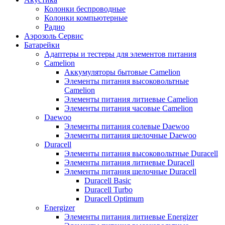
Колонки беспроводные
Колонки компьютерные
Радио
Аэрозоль Сервис
Батарейки
Aдаптеры и тестеры для элементов питания
Camelion
Аккумуляторы бытовые Camelion
Элементы питания высоковольтные
Camelion
Элементы питания литиевые Camelion
Элементы питания часовые Camelion
Daewoo
Элементы питания солевые Daewoo
Элементы питания щелочные Daewoo
Duracell
Элементы питания высоковольтные Duracell
Элементы питания литиевые Duracell
Элементы питания щелочные Duracell
Duracell Basic
Duracell Turbo
Duracell Optimum
Energizer
Элементы питания литиевые Energizer