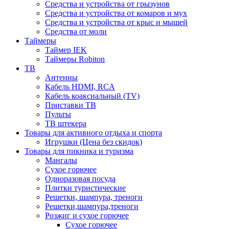
Средства и устройства от грызунов
Средства и устройства от комаров и мух
Средства и устройства от крыс и мышей
Средства от моли
Таймеры
Таймер IEK
Таймеры Robiton
ТВ
Антенны
Кабель HDMI, RCA
Кабель коаксиальный (TV)
Приставки ТВ
Пульты
ТВ штекера
Товары для активного отдыха и спорта
Игрушки (Цена без скидок)
Товары для пикника и туризма
Мангалы
Сухое горючее
Одноразовая посуда
Плитки туристические
Решетки, шампура, треноги
Решетки,шампура,треноги
Розжиг и сухое горючее
Сухое горючее