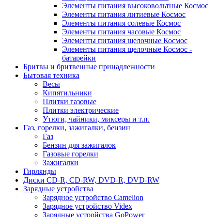
Элементы питания высоковольтные Космос
Элементы питания литиевые Космос
Элементы питания солевые Космос
Элементы питания часовые Космос
Элементы питания щелочные Космос
Элементы питания щелочные Космос -
батарейки
Бритвы и бритвенные принадлежности
Бытовая техника
Весы
Кипятильники
Плитки газовые
Плитки электрические
Утюги, чайники, миксеры и т.п.
Газ, горелки, зажигалки, бензин
Газ
Бензин для зажигалок
Газовые горелки
Зажигалки
Гирлянды
Диски CD-R, CD-RW, DVD-R, DVD-RW
Зарядные устройства
Зарядное устройство Camelion
Зарядное устройство Videx
Зарядные устройства GoPower