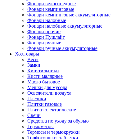
Фонари велосипедные
Фонари кемпинговые
Фонари кемпинговые аккумуляторные
Фонари налобные
Фонари налобные аккумуляторные
Фонари прочие
Фонари Пушлайт
Фонари ручные
Фонари ручные аккумуляторные
Хоз.товары
Весы
Замки
Кипятильники
Кисти малярные
Масло бытовое
Мешки для мусора
Освежители воздуха
Плечики
Плитки газовые
Плитки электрические
Свечи
Средства по уходу за обувью
Термометры
Термосы и термокружки
Торфогоршки, таблетки