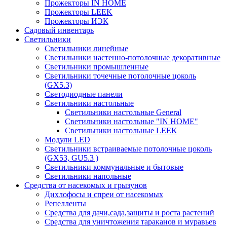
Прожекторы IN HOME
Прожекторы LEEK
Прожекторы ИЭК
Садовый инвентарь
Светильники
Светильники линейные
Светильники настенно-потолочные декоративные
Светильники промышленные
Светильники точечные потолочные цоколь
(GX5.3)
Светодиодные панели
Cветильники настольные
Светильники настольные General
Светильники настольные "IN HOME"
Светильники настольные LEEK
Модули LED
Светильники встраиваемые потолочные цоколь
(GX53, GU5.3 )
Светильники коммунальные и бытовые
Светильники напольные
Средства от насекомых и грызунов
Дихлофосы и спреи от насекомых
Репелленты
Средства для дачи,сада,защиты и роста растений
Средства для уничтожения тараканов и муравьев