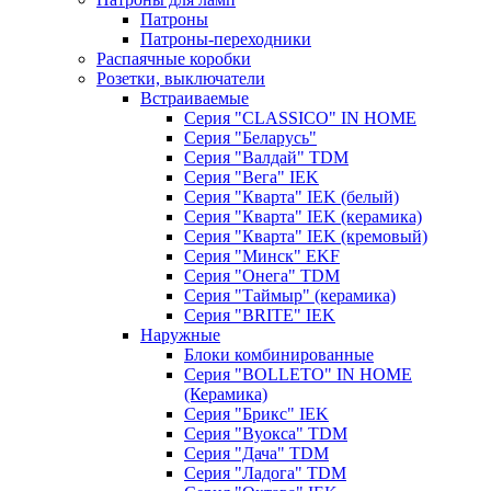
Патроны
Патроны-переходники
Распаячные коробки
Розетки, выключатели
Встраиваемые
Серия "CLASSICO" IN HOME
Серия "Беларусь"
Серия "Валдай" TDM
Серия "Вега" IEK
Серия "Кварта" IEK (белый)
Серия "Кварта" IEK (керамика)
Серия "Кварта" IEK (кремовый)
Серия "Минск" EKF
Серия "Онега" TDM
Серия "Таймыр" (керамика)
Серия "BRITE" IEK
Наружные
Блоки комбинированные
Серия "BОLLETO" IN HOME
(Керамика)
Серия "Брикс" IEK
Серия "Вуокса" TDM
Серия "Дача" TDM
Серия "Ладога" TDM