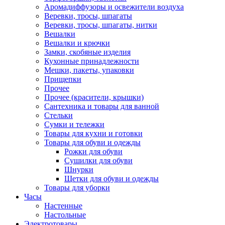
Аромадиффузоры и освежители воздуха
Веревки, тросы, шпагаты
Веревки, тросы, шпагаты, нитки
Вешалки
Вешалки и крючки
Замки, скобяные изделия
Кухонные принадлежности
Мешки, пакеты, упаковки
Прищепки
Прочее
Прочее (красители, крышки)
Сантехника и товары для ванной
Стельки
Сумки и тележки
Товары для кухни и готовки
Товары для обуви и одежды
Рожки для обуви
Сушилки для обуви
Шнурки
Щетки для обуви и одежды
Товары для уборки
Часы
Настенные
Настольные
Электротовары