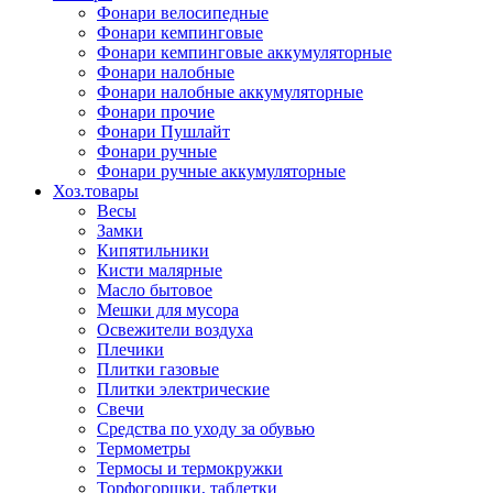
Фонари велосипедные
Фонари кемпинговые
Фонари кемпинговые аккумуляторные
Фонари налобные
Фонари налобные аккумуляторные
Фонари прочие
Фонари Пушлайт
Фонари ручные
Фонари ручные аккумуляторные
Хоз.товары
Весы
Замки
Кипятильники
Кисти малярные
Масло бытовое
Мешки для мусора
Освежители воздуха
Плечики
Плитки газовые
Плитки электрические
Свечи
Средства по уходу за обувью
Термометры
Термосы и термокружки
Торфогоршки, таблетки