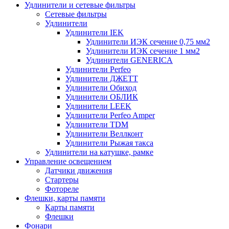
Удлинители и сетевые фильтры
Сетевые фильтры
Удлинители
Удлинители IEK
Удлинители ИЭК сечение 0,75 мм2
Удлинители ИЭК сечение 1 мм2
Удлинители GENERICA
Удлинители Perfeo
Удлинители ДЖЕТТ
Удлинители Обиход
Удлинители ОБЛИК
Удлинители LEEK
Удлинители Perfeo Amper
Удлинители TDM
Удлинители Веллконт
Удлинители Рыжая такса
Удлинители на катушке, рамке
Управление освещением
Датчики движения
Стартеры
Фотореле
Флешки, карты памяти
Карты памяти
Флешки
Фонари