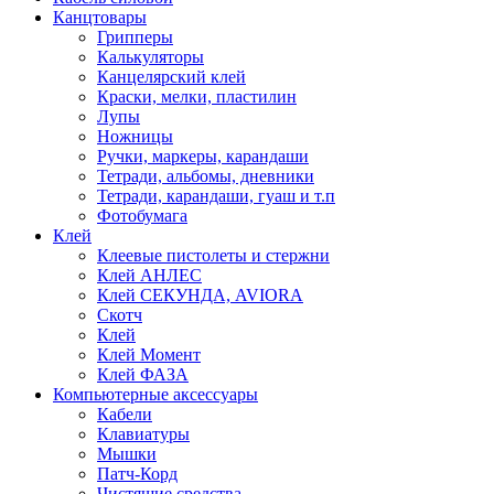
Канцтовары
Грипперы
Калькуляторы
Канцелярский клей
Краски, мелки, пластилин
Лупы
Ножницы
Ручки, маркеры, карандаши
Тетради, альбомы, дневники
Тетради, карандаши, гуаш и т.п
Фотобумага
Клей
Клеевые пистолеты и стержни
Клей АНЛЕС
Клей СЕКУНДА, AVIORA
Скотч
Клей
Клей Момент
Клей ФАЗА
Компьютерные аксессуары
Кабели
Клавиатуры
Мышки
Патч-Корд
Чистящие средства