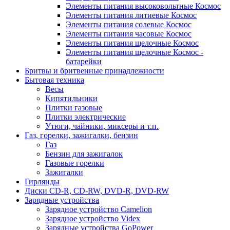
Элементы питания высоковольтные Космос
Элементы питания литиевые Космос
Элементы питания солевые Космос
Элементы питания часовые Космос
Элементы питания щелочные Космос
Элементы питания щелочные Космос -
батарейки
Бритвы и бритвенные принадлежности
Бытовая техника
Весы
Кипятильники
Плитки газовые
Плитки электрические
Утюги, чайники, миксеры и т.п.
Газ, горелки, зажигалки, бензин
Газ
Бензин для зажигалок
Газовые горелки
Зажигалки
Гирлянды
Диски CD-R, CD-RW, DVD-R, DVD-RW
Зарядные устройства
Зарядное устройство Camelion
Зарядное устройство Videx
Зарядные устройства GoPower