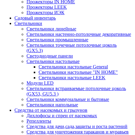
Прожекторы IN HOME
Прожекторы LEEK
Прожекторы ИЭК
Садовый инвентарь
Светильники
Светильники линейные
Светильники настенно-потолочные декоративные
Светильники промышленные
Светильники точечные потолочные цоколь
(GX5.3)
Светодиодные панели
Cветильники настольные
Светильники настольные General
Светильники настольные "IN HOME"
Светильники настольные LEEK
Модули LED
Светильники встраиваемые потолочные цоколь
(GX53, GU5.3 )
Светильники коммунальные и бытовые
Светильники напольные
Средства от насекомых и грызунов
Дихлофосы и спреи от насекомых
Репелленты
Средства для дачи,сада,защиты и роста растений
Средства для уничтожения тараканов и муравьев