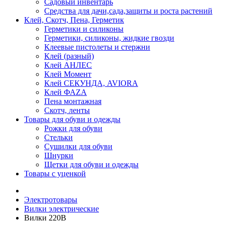
Садовый инвентарь
Средства для дачи,сада,защиты и роста растений
Клей, Скотч, Пена, Герметик
Герметики и силиконы
Герметики, силиконы, жидкие гвозди
Клеевые пистолеты и стержни
Клей (разный)
Клей АНЛЕС
Клей Момент
Клей СЕКУНДА, AVIORA
Клей ФАZА
Пена монтажная
Скотч, ленты
Товары для обуви и одежды
Рожки для обуви
Стельки
Сушилки для обуви
Шнурки
Щетки для обуви и одежды
Товары с уценкой
Электротовары
Вилки электрические
Вилки 220В