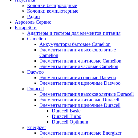
Колонки беспроводные
Колонки компьютерные
Радио
Аэрозоль Сервис
Батарейки
Aдаптеры и тестеры для элементов питания
Camelion
Аккумуляторы бытовые Camelion
Элементы питания высоковольтные
Camelion
Элементы питания литиевые Camelion
Элементы питания часовые Camelion
Daewoo
Элементы питания солевые Daewoo
Элементы питания щелочные Daewoo
Duracell
Элементы питания высоковольтные Duracell
Элементы питания литиевые Duracell
Элементы питания щелочные Duracell
Duracell Basic
Duracell Turbo
Duracell Optimum
Energizer
Элементы питания литиевые Energizer