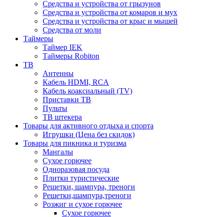
Средства и устройства от грызунов
Средства и устройства от комаров и мух
Средства и устройства от крыс и мышей
Средства от моли
Таймеры
Таймер IEK
Таймеры Robiton
ТВ
Антенны
Кабель HDMI, RCA
Кабель коаксиальный (TV)
Приставки ТВ
Пульты
ТВ штекера
Товары для активного отдыха и спорта
Игрушки (Цена без скидок)
Товары для пикника и туризма
Мангалы
Сухое горючее
Одноразовая посуда
Плитки туристические
Решетки, шампура, треноги
Решетки,шампура,треноги
Розжиг и сухое горючее
Сухое горючее