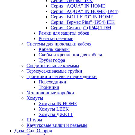
Серия "Октава" IEK
Серия "AQUA" IN HOME
Серия "AQUA" IN HOME (IP44)
Серия "BОLLETO" IN HOME
Серия "Гермес Plus" (IP54) IEK
Серия "Селигер" (IP44) TDM
Рамки для защиты обоев
Розетки реечные
Системы для прокладки кабеля
Кабель-каналы
Скобы и крепления для кабеля
Трубы гофра
Соединительные клеммы
Термоусаживаемые трубки
Тройники и сетевые переходники
Переходники
Тройники
Установочные коробки
Хомуты
Хомуты IN HOME
Хомуты LEEK
Хомуты ДЖЕТТ
Шнуры
Каучуковые вилки и разъемы
Дача, Сад, Огород