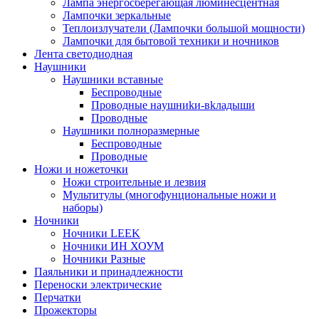
Лампа энергосберегающая люминесцентная
Лампочки зеркальные
Теплоизлучатели (Лампочки большой мощности)
Лампочки для бытовой техники и ночников
Лента светодиодная
Наушники
Наушники вставные
Беспроводные
Пpoвoдныe нayшниkи-вkлaдыши
Проводные
Наушники полноразмерные
Беспроводные
Проводные
Ножи и ножеточки
Ножи строительные и лезвия
Мультитулы (многофунциональные ножи и
наборы)
Ночники
Ночники LEEK
Ночники ИН ХОУМ
Ночники Разные
Паяльники и принадлежности
Переноски электрические
Перчатки
Прожекторы