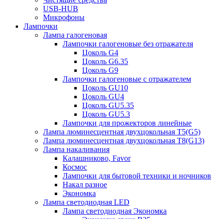
USB-HUB
Микрофоны
Лампочки
Лампа галогеновая
Лампочки галогеновые без отражателя
Цоколь G4
Цоколь G6.35
Цоколь G9
Лампочки галогеновые с отражателем
Цоколь GU10
Цоколь GU4
Цоколь GU5.35
Цоколь GU5.3
Лампочки для прожекторов линейные
Лампа люминесцентная двухцокольная Т5(G5)
Лампа люминесцентная двухцокольная Т8(G13)
Лампа накаливания
Калашниково, Favor
Космос
Лампочки для бытовой техники и ночников
Накал разное
Экономка
Лампа светодиодная LED
Лампа светодиодная Экономка