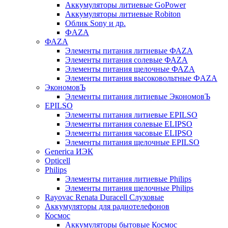
Аккумуляторы литиевые GoPower
Аккумуляторы литиевые Robiton
Облик Sony и др.
ФAZA
ФАZA
Элементы питания литиевые ФАZА
Элементы питания солевые ФАZА
Элементы питания щелочные ФАZА
Элементы питания высоковольтные ФAZA
ЭкономовЪ
Элементы питания литиевые ЭкономовЪ
EPILSO
Элементы питания литиевые EPILSO
Элементы питания солевые ELIPSO
Элементы питания часовые ELIPSO
Элементы питания щелочные EPILSO
Generica ИЭК
Opticell
Philips
Элементы питания литиевые Philips
Элементы питания щелочные Philips
Rayovac Renata Duracell Слуховые
Аккумуляторы для радиотелефонов
Космос
Аккумуляторы бытовые Космос