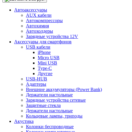
Автоаксессуары
AUX кабели
Автокомпрессоры
Автохимия
Автохолдеры
Зарядные устройства 12V
Аксессуары для смартфонов
USB кабели
iPhone
Micro USB
Mini USB
Type-C
Другие
USB-HUB
Адаптеры
Внешние аккумуляторы (Power Bank)
Держатели настольные
Зарядные устройства сетевые
Защитные стекла
Держатели настольные
Кольцевые лампы, триподы
Акустика
Колонки беспроводные
Колонки компьютерные