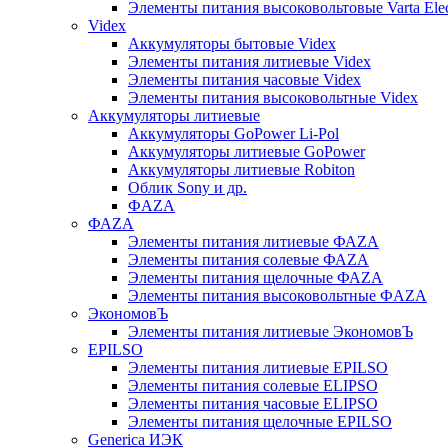
Элементы питания высоковольтовые Varta Electr
Videx
Аккумуляторы бытовые Videx
Элементы питания литиевые Videx
Элементы питания часовые Videx
Элементы питания высоковольтные Videx
Аккумуляторы литиевые
Аккумуляторы GoPower Li-Pol
Аккумуляторы литиевые GoPower
Аккумуляторы литиевые Robiton
Облик Sony и др.
ФAZA
ФАZA
Элементы питания литиевые ФАZА
Элементы питания солевые ФАZА
Элементы питания щелочные ФАZА
Элементы питания высоковольтные ФAZA
ЭкономовЪ
Элементы питания литиевые ЭкономовЪ
EPILSO
Элементы питания литиевые EPILSO
Элементы питания солевые ELIPSO
Элементы питания часовые ELIPSO
Элементы питания щелочные EPILSO
Generica ИЭК