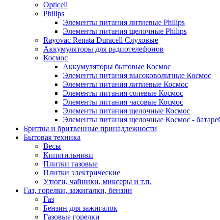
Opticell
Philips
Элементы питания литиевые Philips
Элементы питания щелочные Philips
Rayovac Renata Duracell Слуховые
Аккумуляторы для радиотелефонов
Космос
Аккумуляторы бытовые Космос
Элементы питания высоковольтные Космос
Элементы питания литиевые Космос
Элементы питания солевые Космос
Элементы питания часовые Космос
Элементы питания щелочные Космос
Элементы питания щелочные Космос - батаре
Бритвы и бритвенные принадлежности
Бытовая техника
Весы
Кипятильники
Плитки газовые
Плитки электрические
Утюги, чайники, миксеры и т.п.
Газ, горелки, зажигалки, бензин
Газ
Бензин для зажигалок
Газовые горелки