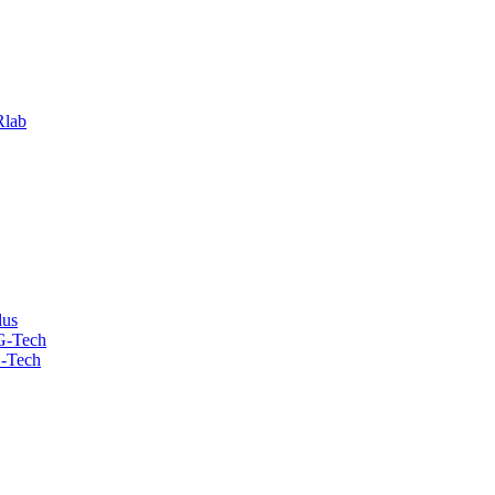
lab
lus
G-Tech
-Tech