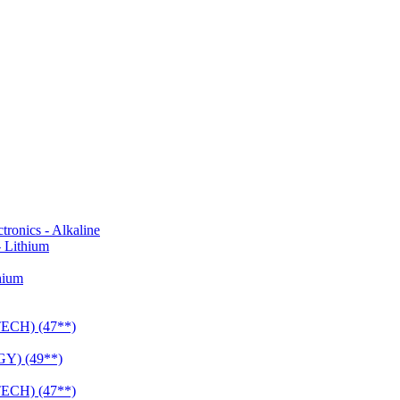
onics - Alkaline
 Lithium
hium
CH) (47**)
Y) (49**)
CH) (47**)