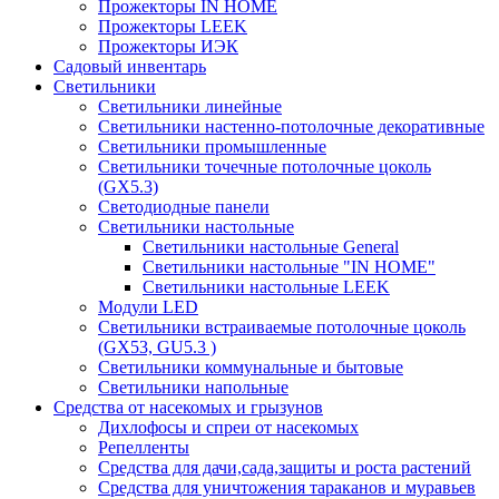
Прожекторы IN HOME
Прожекторы LEEK
Прожекторы ИЭК
Садовый инвентарь
Светильники
Светильники линейные
Светильники настенно-потолочные декоративные
Светильники промышленные
Светильники точечные потолочные цоколь
(GX5.3)
Светодиодные панели
Cветильники настольные
Светильники настольные General
Светильники настольные "IN HOME"
Светильники настольные LEEK
Модули LED
Светильники встраиваемые потолочные цоколь
(GX53, GU5.3 )
Светильники коммунальные и бытовые
Светильники напольные
Средства от насекомых и грызунов
Дихлофосы и спреи от насекомых
Репелленты
Средства для дачи,сада,защиты и роста растений
Средства для уничтожения тараканов и муравьев