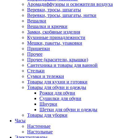
Аромадиффузоры и освежители воздуха
Веревки, тросы, шпагаты
Веревки, тросы, шпагаты, нитки
Вешалки
Вешалки и крючки
Замки, скобяные изделия
Кухонные принадлежности
Мешки, пакеты, упаковки
Прищепки
Прочее
Прочее (красители, крышки)
Сантехника и товары для ванной
Стельки
Сумки и тележки
Товары для кухни и готовки
Товары для обуви и одежды
Рожки для обуви
Сушилки для обуви
Шнурки
Щетки для обуви и одежды
Товары для уборки
Часы
Настенные
Настольные
Электротовары