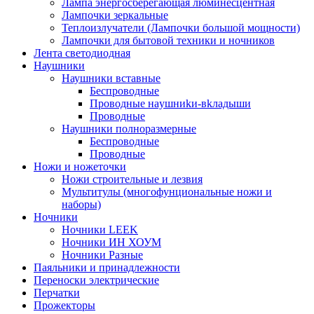
Лампа энергосберегающая люминесцентная
Лампочки зеркальные
Теплоизлучатели (Лампочки большой мощности)
Лампочки для бытовой техники и ночников
Лента светодиодная
Наушники
Наушники вставные
Беспроводные
Пpoвoдныe нayшниkи-вkлaдыши
Проводные
Наушники полноразмерные
Беспроводные
Проводные
Ножи и ножеточки
Ножи строительные и лезвия
Мультитулы (многофунциональные ножи и
наборы)
Ночники
Ночники LEEK
Ночники ИН ХОУМ
Ночники Разные
Паяльники и принадлежности
Переноски электрические
Перчатки
Прожекторы