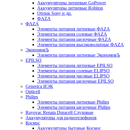
Аккумуляторы литиевые GoPower
Аккумуляторы литиевые Robiton
Облик Sony и др.
ФAZA
ФАZA
Элементы питания литиевые ФАZА
Элементы питания солевые ФАZА
Элементы питания щелочные ФАZА
Элементы питания высоковольтные ФAZA
ЭкономовЪ
Элементы питания литиевые ЭкономовЪ
EPILSO
Элементы питания литиевые EPILSO
Элементы питания солевые ELIPSO
Элементы питания часовые ELIPSO
Элементы питания щелочные EPILSO
Generica ИЭК
Opticell
Philips
Элементы питания литиевые Philips
Элементы питания щелочные Philips
Rayovac Renata Duracell Слуховые
Аккумуляторы для радиотелефонов
Космос
Аккумуляторы бытовые Космос