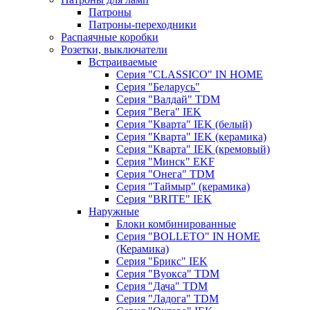
Патроны
Патроны-переходники
Распаячные коробки
Розетки, выключатели
Встраиваемые
Серия "CLASSICO" IN HOME
Серия "Беларусь"
Серия "Валдай" TDM
Серия "Вега" IEK
Серия "Кварта" IEK (белый)
Серия "Кварта" IEK (керамика)
Серия "Кварта" IEK (кремовый)
Серия "Минск" EKF
Серия "Онега" TDM
Серия "Таймыр" (керамика)
Серия "BRITE" IEK
Наружные
Блоки комбинированные
Серия "BОLLETO" IN HOME
(Керамика)
Серия "Брикс" IEK
Серия "Вуокса" TDM
Серия "Дача" TDM
Серия "Ладога" TDM