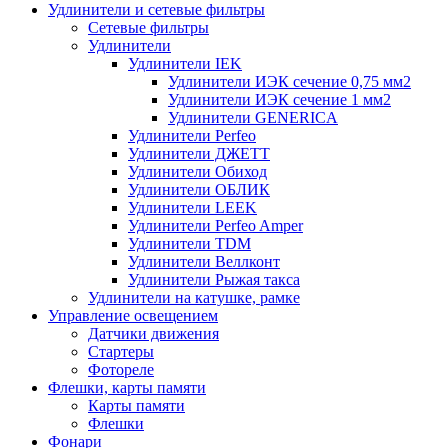
Удлинители и сетевые фильтры
Сетевые фильтры
Удлинители
Удлинители IEK
Удлинители ИЭК сечение 0,75 мм2
Удлинители ИЭК сечение 1 мм2
Удлинители GENERICA
Удлинители Perfeo
Удлинители ДЖЕТТ
Удлинители Обиход
Удлинители ОБЛИК
Удлинители LEEK
Удлинители Perfeo Amper
Удлинители TDM
Удлинители Веллконт
Удлинители Рыжая такса
Удлинители на катушке, рамке
Управление освещением
Датчики движения
Стартеры
Фотореле
Флешки, карты памяти
Карты памяти
Флешки
Фонари