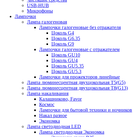
USB-HUB
Микрофоны
Лампочки
Лампа галогеновая
Лампочки галогеновые без отражателя
Цоколь G4
Цоколь G6.35
Цоколь G9
Лампочки галогеновые с отражателем
Цоколь GU10
Цоколь GU4
Цоколь GU5.35
Цоколь GU5.3
Лампочки для прожекторов линейные
Лампа люминесцентная двухцокольная Т5(G5)
Лампа люминесцентная двухцокольная Т8(G13)
Лампа накаливания
Калашниково, Favor
Космос
Лампочки для бытовой техники и ночников
Накал разное
Экономка
Лампа светодиодная LED
Лампа светодиодная Экономка