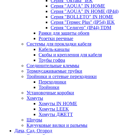
Серия "Октава" IEK
Серия "AQUA" IN HOME
Серия "AQUA" IN HOME (IP44)
Серия "BОLLETO" IN HOME
Серия "Гермес Plus" (IP54) IEK
Серия "Селигер" (IP44) TDM
Рамки для защиты обоев
Розетки реечные
Системы для прокладки кабеля
Кабель-каналы
Скобы и крепления для кабеля
Трубы гофра
Соединительные клеммы
Термоусаживаемые трубки
Тройники и сетевые переходники
Переходники
Тройники
Установочные коробки
Хомуты
Хомуты IN HOME
Хомуты LEEK
Хомуты ДЖЕТТ
Шнуры
Каучуковые вилки и разъемы
Дача, Сад, Огород