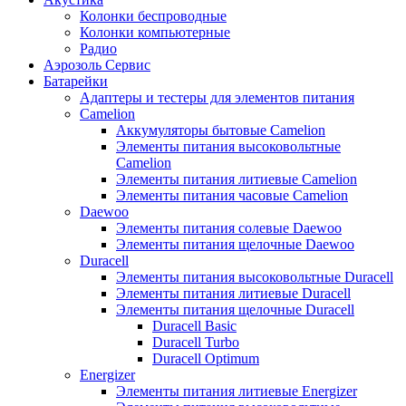
Колонки беспроводные
Колонки компьютерные
Радио
Аэрозоль Сервис
Батарейки
Aдаптеры и тестеры для элементов питания
Camelion
Аккумуляторы бытовые Camelion
Элементы питания высоковольтные
Camelion
Элементы питания литиевые Camelion
Элементы питания часовые Camelion
Daewoo
Элементы питания солевые Daewoo
Элементы питания щелочные Daewoo
Duracell
Элементы питания высоковольтные Duracell
Элементы питания литиевые Duracell
Элементы питания щелочные Duracell
Duracell Basic
Duracell Turbo
Duracell Optimum
Energizer
Элементы питания литиевые Energizer