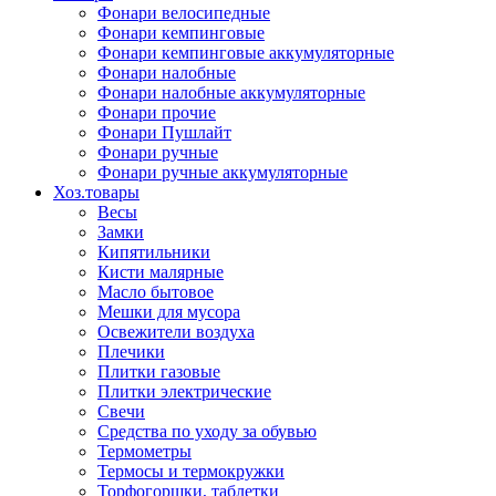
Фонари велосипедные
Фонари кемпинговые
Фонари кемпинговые аккумуляторные
Фонари налобные
Фонари налобные аккумуляторные
Фонари прочие
Фонари Пушлайт
Фонари ручные
Фонари ручные аккумуляторные
Хоз.товары
Весы
Замки
Кипятильники
Кисти малярные
Масло бытовое
Мешки для мусора
Освежители воздуха
Плечики
Плитки газовые
Плитки электрические
Свечи
Средства по уходу за обувью
Термометры
Термосы и термокружки
Торфогоршки, таблетки