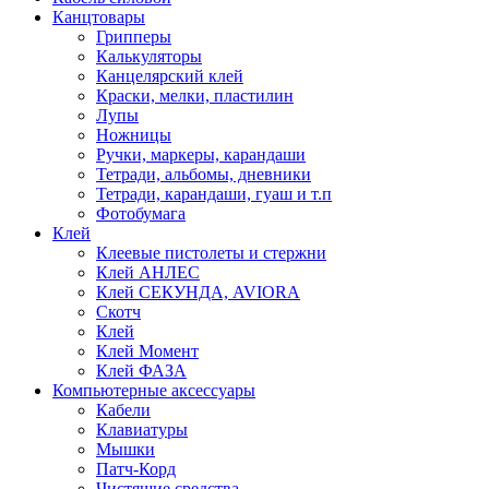
Канцтовары
Грипперы
Калькуляторы
Канцелярский клей
Краски, мелки, пластилин
Лупы
Ножницы
Ручки, маркеры, карандаши
Тетради, альбомы, дневники
Тетради, карандаши, гуаш и т.п
Фотобумага
Клей
Клеевые пистолеты и стержни
Клей АНЛЕС
Клей СЕКУНДА, AVIORA
Скотч
Клей
Клей Момент
Клей ФАЗА
Компьютерные аксессуары
Кабели
Клавиатуры
Мышки
Патч-Корд
Чистящие средства