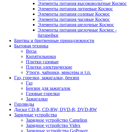
Элементы питания высоковольтные Космос
Элементы питания литиевые Космос
Элементы питания солевые Космос
Элементы питания часовые Космос
Элементы питания щелочные Космос
Элементы питания щелочные Космос -
батарейки
Бритвы и бритвенные принадлежности
Бытовая техника
Весы
Кипятильники
Плитки газовые
Плитки электрические
Утюги, чайники, миксеры и т.п.
Газ, горелки, зажигалки, бензин
Газ
Бензин для зажигалок
Газовые горелки
Зажигалки
Гирлянды
Диски CD-R, CD-RW, DVD-R, DVD-RW
Зарядные устройства
Зарядное устройство Camelion
Зарядное устройство Videx
Зарядные устройства GoPower