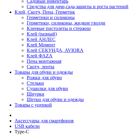
Садовый инвентарь
Средства для дачи,сада,защиты и роста растений
Клей, Скотч, Пена, Герметик
Герметики и силиконы
Герметики, силиконы, жидкие гвозди
Клеевые пистолеты и стержни
Клей (разный)
Клей АНЛЕС
Клей Момент
Клей СЕКУНДА, AVIORA
Клей ФАZА
Пена монтажная
Скотч, ленты
Товары для обуви и одежды
Рожки для обуви
Стельки
Сушилки для обуви
Шнурки
Щетки для обуви и одежды
Товары с уценкой
Аксессуары для смартфонов
USB кабели
Type-C