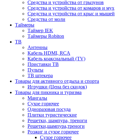
Средства и устройства от грызунов
Средства и устройства от комаров и мух
Средства и устройства от крыс и мышей
Средства от моли
Таймеры
Таймер IEK
Таймеры Robiton
ТВ
Антенны
Кабель HDMI, RCA
Кабель коаксиальный (TV)
Приставки ТВ
Пульты
ТВ штекера
Товары для активного отдыха и спорта
Игрушки (Цена без скидок)
Товары для пикника и туризма
Мангалы
Сухое горючее
Одноразовая посуда
Плитки туристические
Решетки, шампура, треноги
Решетки,шампура,треноги
Розжиг и сухое горючее
Сухое горючее