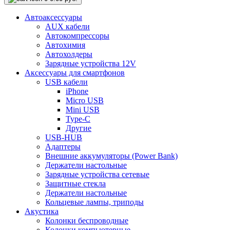
Автоаксессуары
AUX кабели
Автокомпрессоры
Автохимия
Автохолдеры
Зарядные устройства 12V
Аксессуары для смартфонов
USB кабели
iPhone
Micro USB
Mini USB
Type-C
Другие
USB-HUB
Адаптеры
Внешние аккумуляторы (Power Bank)
Держатели настольные
Зарядные устройства сетевые
Защитные стекла
Держатели настольные
Кольцевые лампы, триподы
Акустика
Колонки беспроводные
Колонки компьютерные