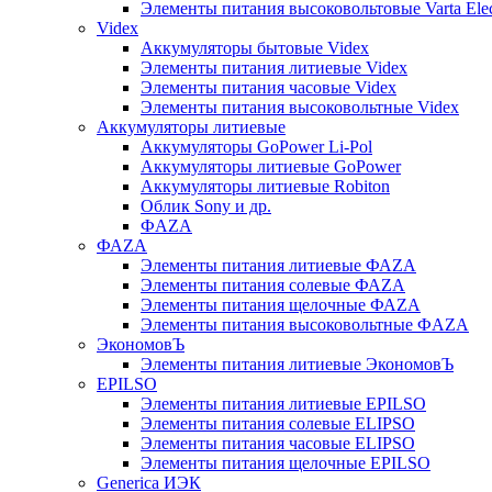
Элементы питания высоковольтовые Varta Electr
Videx
Аккумуляторы бытовые Videx
Элементы питания литиевые Videx
Элементы питания часовые Videx
Элементы питания высоковольтные Videx
Аккумуляторы литиевые
Аккумуляторы GoPower Li-Pol
Аккумуляторы литиевые GoPower
Аккумуляторы литиевые Robiton
Облик Sony и др.
ФAZA
ФАZA
Элементы питания литиевые ФАZА
Элементы питания солевые ФАZА
Элементы питания щелочные ФАZА
Элементы питания высоковольтные ФAZA
ЭкономовЪ
Элементы питания литиевые ЭкономовЪ
EPILSO
Элементы питания литиевые EPILSO
Элементы питания солевые ELIPSO
Элементы питания часовые ELIPSO
Элементы питания щелочные EPILSO
Generica ИЭК