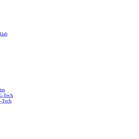
lab
lus
G-Tech
-Tech