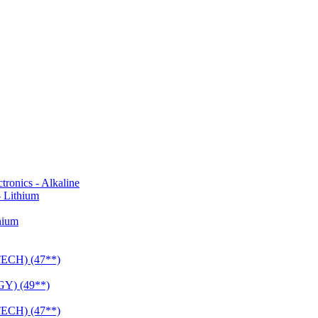
onics - Alkaline
 Lithium
hium
CH) (47**)
Y) (49**)
CH) (47**)