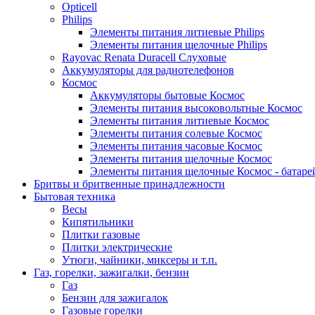
Opticell
Philips
Элементы питания литиевые Philips
Элементы питания щелочные Philips
Rayovac Renata Duracell Слуховые
Аккумуляторы для радиотелефонов
Космос
Аккумуляторы бытовые Космос
Элементы питания высоковольтные Космос
Элементы питания литиевые Космос
Элементы питания солевые Космос
Элементы питания часовые Космос
Элементы питания щелочные Космос
Элементы питания щелочные Космос - батаре
Бритвы и бритвенные принадлежности
Бытовая техника
Весы
Кипятильники
Плитки газовые
Плитки электрические
Утюги, чайники, миксеры и т.п.
Газ, горелки, зажигалки, бензин
Газ
Бензин для зажигалок
Газовые горелки