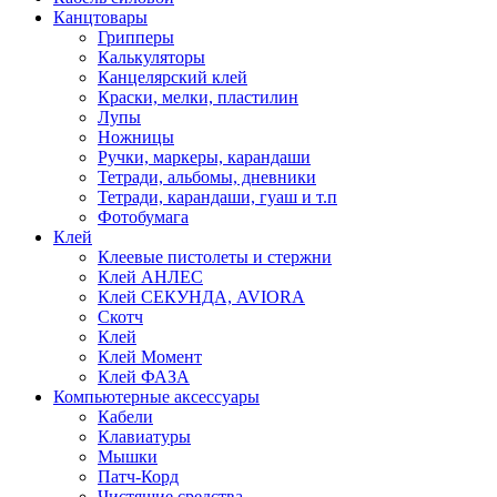
Канцтовары
Грипперы
Калькуляторы
Канцелярский клей
Краски, мелки, пластилин
Лупы
Ножницы
Ручки, маркеры, карандаши
Тетради, альбомы, дневники
Тетради, карандаши, гуаш и т.п
Фотобумага
Клей
Клеевые пистолеты и стержни
Клей АНЛЕС
Клей СЕКУНДА, AVIORA
Скотч
Клей
Клей Момент
Клей ФАЗА
Компьютерные аксессуары
Кабели
Клавиатуры
Мышки
Патч-Корд
Чистящие средства