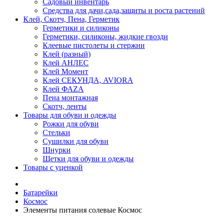
Садовый инвентарь
Средства для дачи,сада,защиты и роста растений
Клей, Скотч, Пена, Герметик
Герметики и силиконы
Герметики, силиконы, жидкие гвозди
Клеевые пистолеты и стержни
Клей (разный)
Клей АНЛЕС
Клей Момент
Клей СЕКУНДА, AVIORA
Клей ФАZА
Пена монтажная
Скотч, ленты
Товары для обуви и одежды
Рожки для обуви
Стельки
Сушилки для обуви
Шнурки
Щетки для обуви и одежды
Товары с уценкой
Батарейки
Космос
Элементы питания солевые Космос