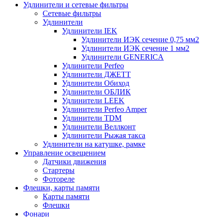
Удлинители и сетевые фильтры
Сетевые фильтры
Удлинители
Удлинители IEK
Удлинители ИЭК сечение 0,75 мм2
Удлинители ИЭК сечение 1 мм2
Удлинители GENERICA
Удлинители Perfeo
Удлинители ДЖЕТТ
Удлинители Обиход
Удлинители ОБЛИК
Удлинители LEEK
Удлинители Perfeo Amper
Удлинители TDM
Удлинители Веллконт
Удлинители Рыжая такса
Удлинители на катушке, рамке
Управление освещением
Датчики движения
Стартеры
Фотореле
Флешки, карты памяти
Карты памяти
Флешки
Фонари