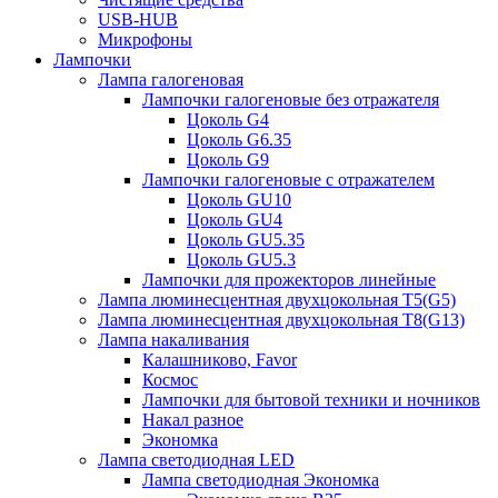
USB-HUB
Микрофоны
Лампочки
Лампа галогеновая
Лампочки галогеновые без отражателя
Цоколь G4
Цоколь G6.35
Цоколь G9
Лампочки галогеновые с отражателем
Цоколь GU10
Цоколь GU4
Цоколь GU5.35
Цоколь GU5.3
Лампочки для прожекторов линейные
Лампа люминесцентная двухцокольная Т5(G5)
Лампа люминесцентная двухцокольная Т8(G13)
Лампа накаливания
Калашниково, Favor
Космос
Лампочки для бытовой техники и ночников
Накал разное
Экономка
Лампа светодиодная LED
Лампа светодиодная Экономка