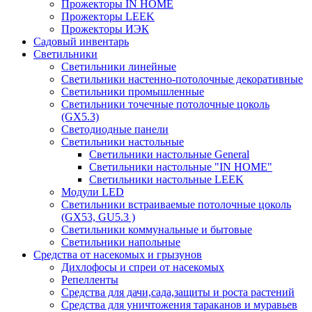
Прожекторы IN HOME
Прожекторы LEEK
Прожекторы ИЭК
Садовый инвентарь
Светильники
Светильники линейные
Светильники настенно-потолочные декоративные
Светильники промышленные
Светильники точечные потолочные цоколь
(GX5.3)
Светодиодные панели
Cветильники настольные
Светильники настольные General
Светильники настольные "IN HOME"
Светильники настольные LEEK
Модули LED
Светильники встраиваемые потолочные цоколь
(GX53, GU5.3 )
Светильники коммунальные и бытовые
Светильники напольные
Средства от насекомых и грызунов
Дихлофосы и спреи от насекомых
Репелленты
Средства для дачи,сада,защиты и роста растений
Средства для уничтожения тараканов и муравьев