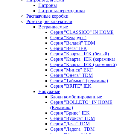
Патроны
Патроны-переходники
Распаячные коробки
Розетки, выключатели
Встраиваемые
Серия "CLASSICO" IN HOME
Серия "Беларусь"
Серия "Валдай" TDM
Серия "Вега" IEK
Серия "Кварта" IEK (белый)
Серия "Кварта" IEK (керамика)
Серия "Кварта" IEK (кремовый)
Серия "Минск" EKF
Серия "Онега" TDM
Серия "Таймыр" (керамика)
Серия "BRITE" IEK
Наружные
Блоки комбинированные
Серия "BОLLETO" IN HOME
(Керамика)
Серия "Брикс" IEK
Серия "Вуокса" TDM
Серия "Дача" TDM
Серия "Ладога" TDM