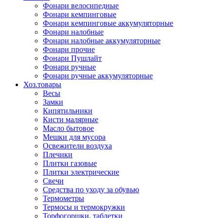
Фонари велосипедные
Фонари кемпинговые
Фонари кемпинговые аккумуляторные
Фонари налобные
Фонари налобные аккумуляторные
Фонари прочие
Фонари Пушлайт
Фонари ручные
Фонари ручные аккумуляторные
Хоз.товары
Весы
Замки
Кипятильники
Кисти малярные
Масло бытовое
Мешки для мусора
Освежители воздуха
Плечики
Плитки газовые
Плитки электрические
Свечи
Средства по уходу за обувью
Термометры
Термосы и термокружки
Торфогоршки, таблетки