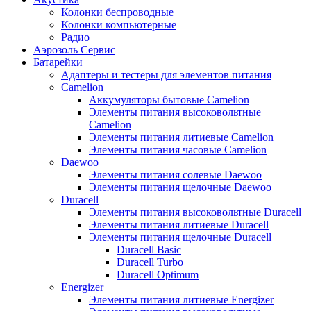
Колонки беспроводные
Колонки компьютерные
Радио
Аэрозоль Сервис
Батарейки
Aдаптеры и тестеры для элементов питания
Camelion
Аккумуляторы бытовые Camelion
Элементы питания высоковольтные
Camelion
Элементы питания литиевые Camelion
Элементы питания часовые Camelion
Daewoo
Элементы питания солевые Daewoo
Элементы питания щелочные Daewoo
Duracell
Элементы питания высоковольтные Duracell
Элементы питания литиевые Duracell
Элементы питания щелочные Duracell
Duracell Basic
Duracell Turbo
Duracell Optimum
Energizer
Элементы питания литиевые Energizer