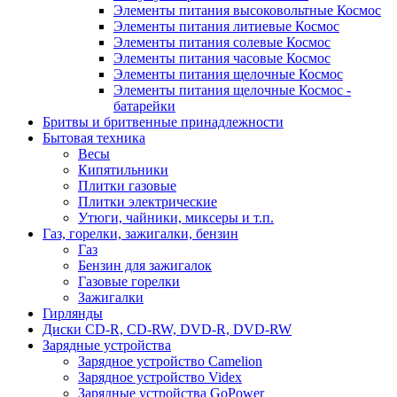
Элементы питания высоковольтные Космос
Элементы питания литиевые Космос
Элементы питания солевые Космос
Элементы питания часовые Космос
Элементы питания щелочные Космос
Элементы питания щелочные Космос -
батарейки
Бритвы и бритвенные принадлежности
Бытовая техника
Весы
Кипятильники
Плитки газовые
Плитки электрические
Утюги, чайники, миксеры и т.п.
Газ, горелки, зажигалки, бензин
Газ
Бензин для зажигалок
Газовые горелки
Зажигалки
Гирлянды
Диски CD-R, CD-RW, DVD-R, DVD-RW
Зарядные устройства
Зарядное устройство Camelion
Зарядное устройство Videx
Зарядные устройства GoPower