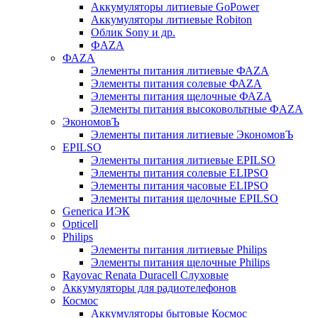
Аккумуляторы литиевые GoPower
Аккумуляторы литиевые Robiton
Облик Sony и др.
ФAZA
ФАZA
Элементы питания литиевые ФАZА
Элементы питания солевые ФАZА
Элементы питания щелочные ФАZА
Элементы питания высоковольтные ФAZA
ЭкономовЪ
Элементы питания литиевые ЭкономовЪ
EPILSO
Элементы питания литиевые EPILSO
Элементы питания солевые ELIPSO
Элементы питания часовые ELIPSO
Элементы питания щелочные EPILSO
Generica ИЭК
Opticell
Philips
Элементы питания литиевые Philips
Элементы питания щелочные Philips
Rayovac Renata Duracell Слуховые
Аккумуляторы для радиотелефонов
Космос
Аккумуляторы бытовые Космос