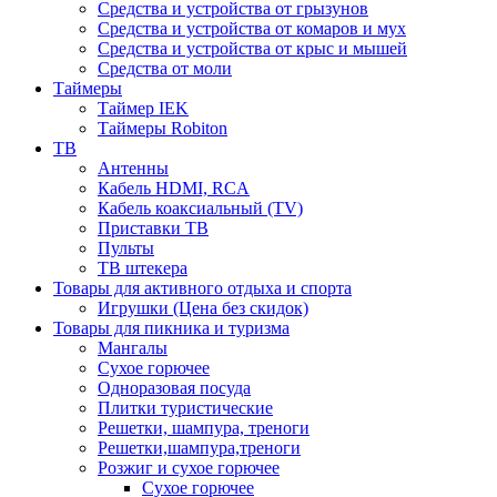
Средства и устройства от грызунов
Средства и устройства от комаров и мух
Средства и устройства от крыс и мышей
Средства от моли
Таймеры
Таймер IEK
Таймеры Robiton
ТВ
Антенны
Кабель HDMI, RCA
Кабель коаксиальный (TV)
Приставки ТВ
Пульты
ТВ штекера
Товары для активного отдыха и спорта
Игрушки (Цена без скидок)
Товары для пикника и туризма
Мангалы
Сухое горючее
Одноразовая посуда
Плитки туристические
Решетки, шампура, треноги
Решетки,шампура,треноги
Розжиг и сухое горючее
Сухое горючее