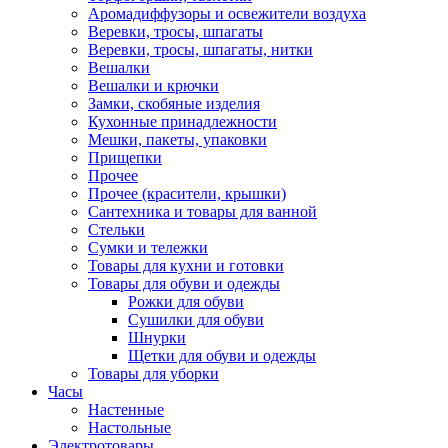
Аромадиффузоры и освежители воздуха
Веревки, тросы, шпагаты
Веревки, тросы, шпагаты, нитки
Вешалки
Вешалки и крючки
Замки, скобяные изделия
Кухонные принадлежности
Мешки, пакеты, упаковки
Прищепки
Прочее
Прочее (красители, крышки)
Сантехника и товары для ванной
Стельки
Сумки и тележки
Товары для кухни и готовки
Товары для обуви и одежды
Рожки для обуви
Сушилки для обуви
Шнурки
Щетки для обуви и одежды
Товары для уборки
Часы
Настенные
Настольные
Электротовары