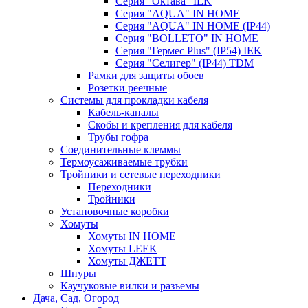
Серия "Октава" IEK
Серия "AQUA" IN HOME
Серия "AQUA" IN HOME (IP44)
Серия "BОLLETO" IN HOME
Серия "Гермес Plus" (IP54) IEK
Серия "Селигер" (IP44) TDM
Рамки для защиты обоев
Розетки реечные
Системы для прокладки кабеля
Кабель-каналы
Скобы и крепления для кабеля
Трубы гофра
Соединительные клеммы
Термоусаживаемые трубки
Тройники и сетевые переходники
Переходники
Тройники
Установочные коробки
Хомуты
Хомуты IN HOME
Хомуты LEEK
Хомуты ДЖЕТТ
Шнуры
Каучуковые вилки и разъемы
Дача, Сад, Огород