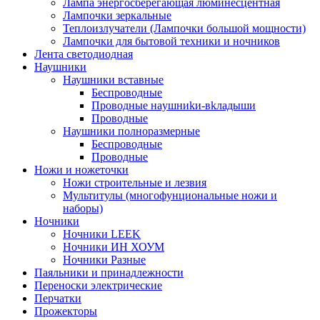
Лампа энергосберегающая люминесцентная
Лампочки зеркальные
Теплоизлучатели (Лампочки большой мощности)
Лампочки для бытовой техники и ночников
Лента светодиодная
Наушники
Наушники вставные
Беспроводные
Пpoвoдныe нayшниkи-вkлaдыши
Проводные
Наушники полноразмерные
Беспроводные
Проводные
Ножи и ножеточки
Ножи строительные и лезвия
Мультитулы (многофунциональные ножи и
наборы)
Ночники
Ночники LEEK
Ночники ИН ХОУМ
Ночники Разные
Паяльники и принадлежности
Переноски электрические
Перчатки
Прожекторы