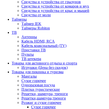
Средства и устройства от грызунов
Средства и устройства от комаров и мух
Средства и устройства от крыс и мышей
Средства от моли
Таймеры
Таймер IEK
Таймеры Robiton
ТВ
Антенны
Кабель HDMI, RCA
Кабель коаксиальный (TV)
Приставки ТВ
Пульты
ТВ штекера
Товары для активного отдыха и спорта
Игрушки (Цена без скидок)
Товары для пикника и туризма
Мангалы
Сухое горючее
Одноразовая посуда
Плитки туристические
Решетки, шампура, треноги
Решетки,шампура,треноги
Розжиг и сухое горючее
Сухое горючее