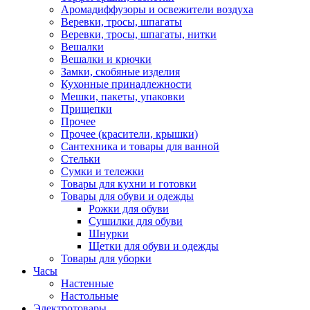
Аромадиффузоры и освежители воздуха
Веревки, тросы, шпагаты
Веревки, тросы, шпагаты, нитки
Вешалки
Вешалки и крючки
Замки, скобяные изделия
Кухонные принадлежности
Мешки, пакеты, упаковки
Прищепки
Прочее
Прочее (красители, крышки)
Сантехника и товары для ванной
Стельки
Сумки и тележки
Товары для кухни и готовки
Товары для обуви и одежды
Рожки для обуви
Сушилки для обуви
Шнурки
Щетки для обуви и одежды
Товары для уборки
Часы
Настенные
Настольные
Электротовары