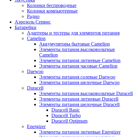
Колонки беспроводные
Колонки компьютерные
Радио
Аэрозоль Сервис
Батарейки
Aдаптеры и тестеры для элементов питания
Camelion
Аккумуляторы бытовые Camelion
Элементы питания высоковольтные
Camelion
Элементы питания литиевые Camelion
Элементы питания часовые Camelion
Daewoo
Элементы питания солевые Daewoo
Элементы питания щелочные Daewoo
Duracell
Элементы питания высоковольтные Duracell
Элементы питания литиевые Duracell
Элементы питания щелочные Duracell
Duracell Basic
Duracell Turbo
Duracell Optimum
Energizer
Элементы питания литиевые Energizer