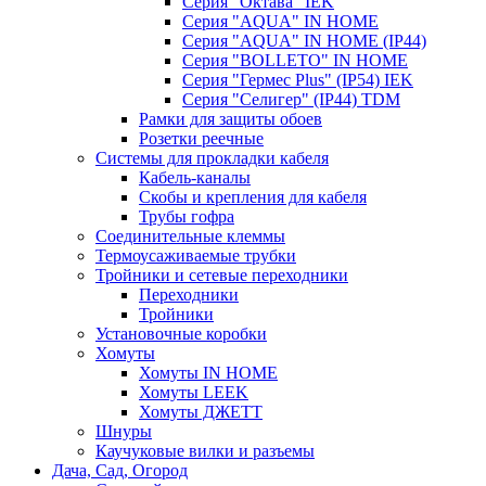
Серия "Октава" IEK
Серия "AQUA" IN HOME
Серия "AQUA" IN HOME (IP44)
Серия "BОLLETO" IN HOME
Серия "Гермес Plus" (IP54) IEK
Серия "Селигер" (IP44) TDM
Рамки для защиты обоев
Розетки реечные
Системы для прокладки кабеля
Кабель-каналы
Скобы и крепления для кабеля
Трубы гофра
Соединительные клеммы
Термоусаживаемые трубки
Тройники и сетевые переходники
Переходники
Тройники
Установочные коробки
Хомуты
Хомуты IN HOME
Хомуты LEEK
Хомуты ДЖЕТТ
Шнуры
Каучуковые вилки и разъемы
Дача, Сад, Огород