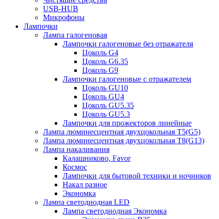
USB-HUB
Микрофоны
Лампочки
Лампа галогеновая
Лампочки галогеновые без отражателя
Цоколь G4
Цоколь G6.35
Цоколь G9
Лампочки галогеновые с отражателем
Цоколь GU10
Цоколь GU4
Цоколь GU5.35
Цоколь GU5.3
Лампочки для прожекторов линейные
Лампа люминесцентная двухцокольная Т5(G5)
Лампа люминесцентная двухцокольная Т8(G13)
Лампа накаливания
Калашниково, Favor
Космос
Лампочки для бытовой техники и ночников
Накал разное
Экономка
Лампа светодиодная LED
Лампа светодиодная Экономка