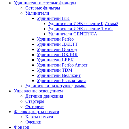
Удлинители и сетевые фильтры
Сетевые фильтры
Удлинители
Удлинители IEK
Удлинители ИЭК сечение 0,75 мм2
Удлинители ИЭК сечение 1 мм2
Удлинители GENERICA
Удлинители Perfeo
Удлинители ДЖЕТТ
Удлинители Обиход
Удлинители ОБЛИК
Удлинители LEEK
Удлинители Perfeo Amper
Удлинители TDM
Удлинители Веллконт
Удлинители Рыжая такса
Удлинители на катушке, рамке
Управление освещением
Датчики движения
Стартеры
Фотореле
Флешки, карты памяти
Карты памяти
Флешки
Фонари