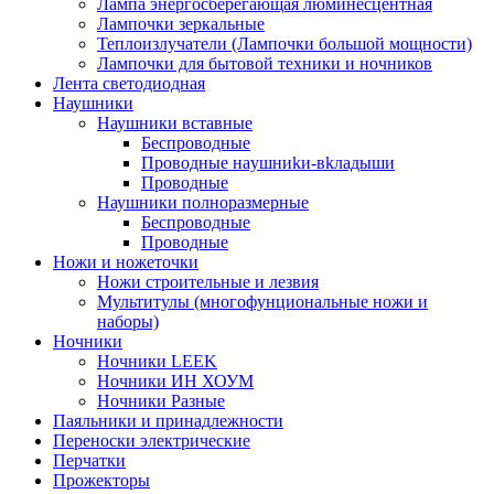
Лампа энергосберегающая люминесцентная
Лампочки зеркальные
Теплоизлучатели (Лампочки большой мощности)
Лампочки для бытовой техники и ночников
Лента светодиодная
Наушники
Наушники вставные
Беспроводные
Пpoвoдныe нayшниkи-вkлaдыши
Проводные
Наушники полноразмерные
Беспроводные
Проводные
Ножи и ножеточки
Ножи строительные и лезвия
Мультитулы (многофунциональные ножи и
наборы)
Ночники
Ночники LEEK
Ночники ИН ХОУМ
Ночники Разные
Паяльники и принадлежности
Переноски электрические
Перчатки
Прожекторы