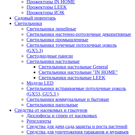
Прожекторы IN HOME
Прожекторы LEEK
Прожекторы ИЭК
Садовый инвентарь
Светильники
Светильники линейные
Светильники настенно-потолочные декоративные
Светильники промышленные
Светильники точечные потолочные цоколь
(GX5.3)
Светодиодные панели
Cветильники настольные
Светильники настольные General
Светильники настольные "IN HOME"
Светильники настольные LEEK
Модули LED
Светильники встраиваемые потолочные цоколь
(GX53, GU5.3 )
Светильники коммунальные и бытовые
Светильники напольные
Средства от насекомых и грызунов
Дихлофосы и спреи от насекомых
Репелленты
Средства для дачи,сада,защиты и роста растений
Средства для уничтожения тараканов и муравьев