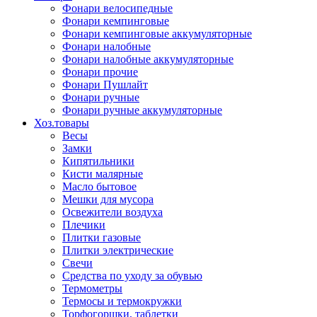
Фонари велосипедные
Фонари кемпинговые
Фонари кемпинговые аккумуляторные
Фонари налобные
Фонари налобные аккумуляторные
Фонари прочие
Фонари Пушлайт
Фонари ручные
Фонари ручные аккумуляторные
Хоз.товары
Весы
Замки
Кипятильники
Кисти малярные
Масло бытовое
Мешки для мусора
Освежители воздуха
Плечики
Плитки газовые
Плитки электрические
Свечи
Средства по уходу за обувью
Термометры
Термосы и термокружки
Торфогоршки, таблетки