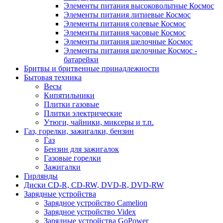
Элементы питания высоковольтные Космос
Элементы питания литиевые Космос
Элементы питания солевые Космос
Элементы питания часовые Космос
Элементы питания щелочные Космос
Элементы питания щелочные Космос -
батарейки
Бритвы и бритвенные принадлежности
Бытовая техника
Весы
Кипятильники
Плитки газовые
Плитки электрические
Утюги, чайники, миксеры и т.п.
Газ, горелки, зажигалки, бензин
Газ
Бензин для зажигалок
Газовые горелки
Зажигалки
Гирлянды
Диски CD-R, CD-RW, DVD-R, DVD-RW
Зарядные устройства
Зарядное устройство Camelion
Зарядное устройство Videx
Зарядные устройства GoPower