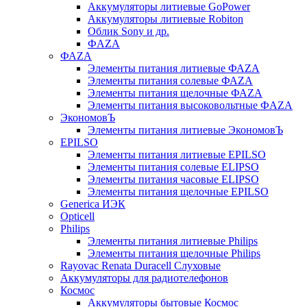
Аккумуляторы литиевые GoPower
Аккумуляторы литиевые Robiton
Облик Sony и др.
ФAZA
ФАZA
Элементы питания литиевые ФАZА
Элементы питания солевые ФАZА
Элементы питания щелочные ФАZА
Элементы питания высоковольтные ФAZA
ЭкономовЪ
Элементы питания литиевые ЭкономовЪ
EPILSO
Элементы питания литиевые EPILSO
Элементы питания солевые ELIPSO
Элементы питания часовые ELIPSO
Элементы питания щелочные EPILSO
Generica ИЭК
Opticell
Philips
Элементы питания литиевые Philips
Элементы питания щелочные Philips
Rayovac Renata Duracell Слуховые
Аккумуляторы для радиотелефонов
Космос
Аккумуляторы бытовые Космос