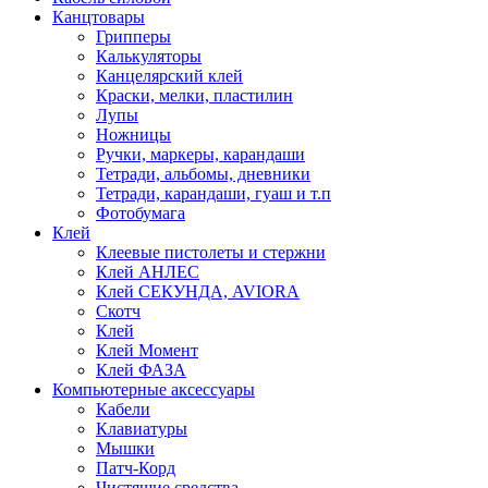
Канцтовары
Грипперы
Калькуляторы
Канцелярский клей
Краски, мелки, пластилин
Лупы
Ножницы
Ручки, маркеры, карандаши
Тетради, альбомы, дневники
Тетради, карандаши, гуаш и т.п
Фотобумага
Клей
Клеевые пистолеты и стержни
Клей АНЛЕС
Клей СЕКУНДА, AVIORA
Скотч
Клей
Клей Момент
Клей ФАЗА
Компьютерные аксессуары
Кабели
Клавиатуры
Мышки
Патч-Корд
Чистящие средства