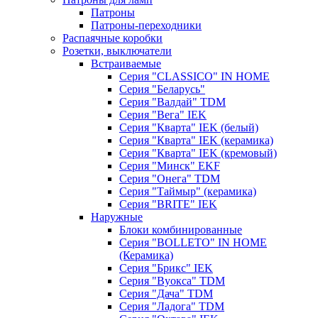
Патроны
Патроны-переходники
Распаячные коробки
Розетки, выключатели
Встраиваемые
Серия "CLASSICO" IN HOME
Серия "Беларусь"
Серия "Валдай" TDM
Серия "Вега" IEK
Серия "Кварта" IEK (белый)
Серия "Кварта" IEK (керамика)
Серия "Кварта" IEK (кремовый)
Серия "Минск" EKF
Серия "Онега" TDM
Серия "Таймыр" (керамика)
Серия "BRITE" IEK
Наружные
Блоки комбинированные
Серия "BОLLETO" IN HOME
(Керамика)
Серия "Брикс" IEK
Серия "Вуокса" TDM
Серия "Дача" TDM
Серия "Ладога" TDM