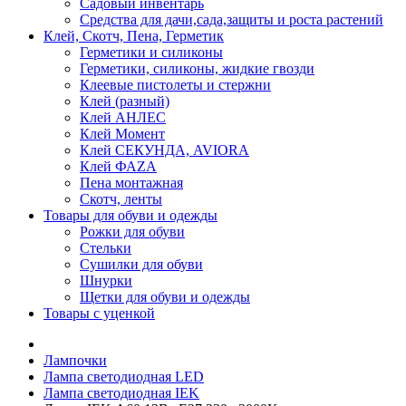
Садовый инвентарь
Средства для дачи,сада,защиты и роста растений
Клей, Скотч, Пена, Герметик
Герметики и силиконы
Герметики, силиконы, жидкие гвозди
Клеевые пистолеты и стержни
Клей (разный)
Клей АНЛЕС
Клей Момент
Клей СЕКУНДА, AVIORA
Клей ФАZА
Пена монтажная
Скотч, ленты
Товары для обуви и одежды
Рожки для обуви
Стельки
Сушилки для обуви
Шнурки
Щетки для обуви и одежды
Товары с уценкой
Лампочки
Лампа светодиодная LED
Лампа светодиодная IEK