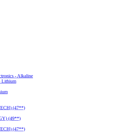
onics - Alkaline
 Lithium
hium
CH) (47**)
Y) (49**)
CH) (47**)