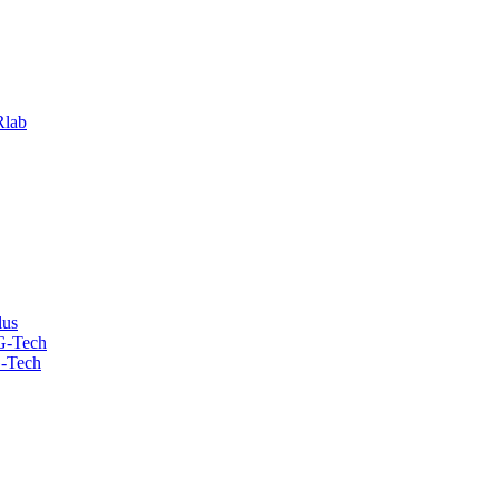
lab
lus
G-Tech
-Tech