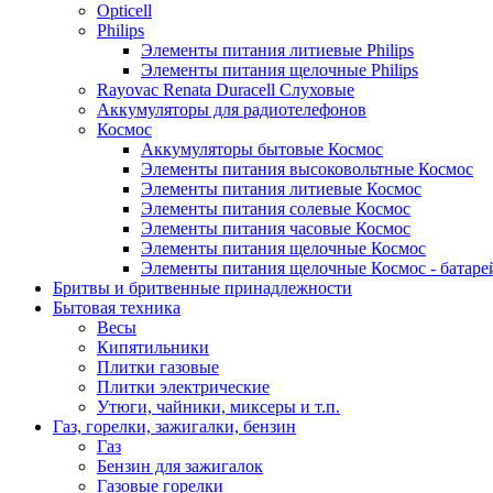
Opticell
Philips
Элементы питания литиевые Philips
Элементы питания щелочные Philips
Rayovac Renata Duracell Слуховые
Аккумуляторы для радиотелефонов
Космос
Аккумуляторы бытовые Космос
Элементы питания высоковольтные Космос
Элементы питания литиевые Космос
Элементы питания солевые Космос
Элементы питания часовые Космос
Элементы питания щелочные Космос
Элементы питания щелочные Космос - батаре
Бритвы и бритвенные принадлежности
Бытовая техника
Весы
Кипятильники
Плитки газовые
Плитки электрические
Утюги, чайники, миксеры и т.п.
Газ, горелки, зажигалки, бензин
Газ
Бензин для зажигалок
Газовые горелки