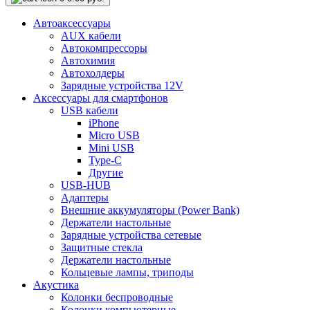
Автоаксессуары
AUX кабели
Автокомпрессоры
Автохимия
Автохолдеры
Зарядные устройства 12V
Аксессуары для смартфонов
USB кабели
iPhone
Micro USB
Mini USB
Type-C
Другие
USB-HUB
Адаптеры
Внешние аккумуляторы (Power Bank)
Держатели настольные
Зарядные устройства сетевые
Защитные стекла
Держатели настольные
Кольцевые лампы, триподы
Акустика
Колонки беспроводные
Колонки компьютерные