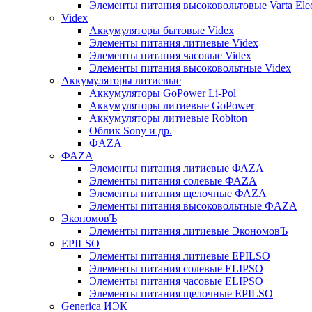
Элементы питания высоковольтовые Varta Electr
Videx
Аккумуляторы бытовые Videx
Элементы питания литиевые Videx
Элементы питания часовые Videx
Элементы питания высоковольтные Videx
Аккумуляторы литиевые
Аккумуляторы GoPower Li-Pol
Аккумуляторы литиевые GoPower
Аккумуляторы литиевые Robiton
Облик Sony и др.
ФAZA
ФАZA
Элементы питания литиевые ФАZА
Элементы питания солевые ФАZА
Элементы питания щелочные ФАZА
Элементы питания высоковольтные ФAZA
ЭкономовЪ
Элементы питания литиевые ЭкономовЪ
EPILSO
Элементы питания литиевые EPILSO
Элементы питания солевые ELIPSO
Элементы питания часовые ELIPSO
Элементы питания щелочные EPILSO
Generica ИЭК