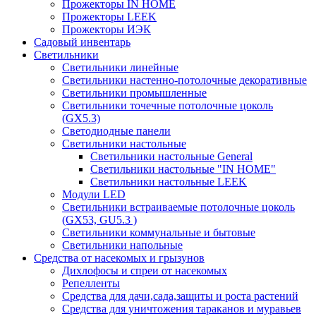
Прожекторы IN HOME
Прожекторы LEEK
Прожекторы ИЭК
Садовый инвентарь
Светильники
Светильники линейные
Светильники настенно-потолочные декоративные
Светильники промышленные
Светильники точечные потолочные цоколь
(GX5.3)
Светодиодные панели
Cветильники настольные
Светильники настольные General
Светильники настольные "IN HOME"
Светильники настольные LEEK
Модули LED
Светильники встраиваемые потолочные цоколь
(GX53, GU5.3 )
Светильники коммунальные и бытовые
Светильники напольные
Средства от насекомых и грызунов
Дихлофосы и спреи от насекомых
Репелленты
Средства для дачи,сада,защиты и роста растений
Средства для уничтожения тараканов и муравьев