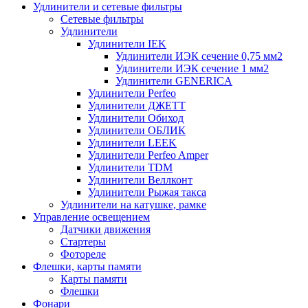
Удлинители и сетевые фильтры
Сетевые фильтры
Удлинители
Удлинители IEK
Удлинители ИЭК сечение 0,75 мм2
Удлинители ИЭК сечение 1 мм2
Удлинители GENERICA
Удлинители Perfeo
Удлинители ДЖЕТТ
Удлинители Обиход
Удлинители ОБЛИК
Удлинители LEEK
Удлинители Perfeo Amper
Удлинители TDM
Удлинители Веллконт
Удлинители Рыжая такса
Удлинители на катушке, рамке
Управление освещением
Датчики движения
Стартеры
Фотореле
Флешки, карты памяти
Карты памяти
Флешки
Фонари