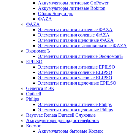
Аккумуляторы литиевые GoPower
Аккумуляторы литиевые Robiton
Облик Sony и др.
ФAZA
ФАZA
Элементы питания литиевые ФАZА
Элементы питания солевые ФАZА
Элементы питания щелочные ФАZА
Элементы питания высоковольтные ФAZA
ЭкономовЪ
Элементы питания литиевые ЭкономовЪ
EPILSO
Элементы питания литиевые EPILSO
Элементы питания солевые ELIPSO
Элементы питания часовые ELIPSO
Элементы питания щелочные EPILSO
Generica ИЭК
Opticell
Philips
Элементы питания литиевые Philips
Элементы питания щелочные Philips
Rayovac Renata Duracell Слуховые
Аккумуляторы для радиотелефонов
Космос
Аккумуляторы бытовые Космос