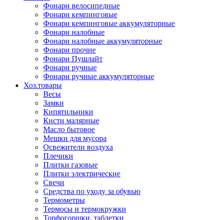
Фонари велосипедные
Фонари кемпинговые
Фонари кемпинговые аккумуляторные
Фонари налобные
Фонари налобные аккумуляторные
Фонари прочие
Фонари Пушлайт
Фонари ручные
Фонари ручные аккумуляторные
Хоз.товары
Весы
Замки
Кипятильники
Кисти малярные
Масло бытовое
Мешки для мусора
Освежители воздуха
Плечики
Плитки газовые
Плитки электрические
Свечи
Средства по уходу за обувью
Термометры
Термосы и термокружки
Торфогоршки, таблетки