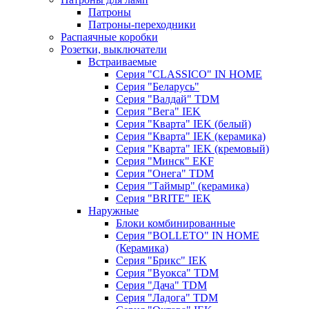
Патроны
Патроны-переходники
Распаячные коробки
Розетки, выключатели
Встраиваемые
Серия "CLASSICO" IN HOME
Серия "Беларусь"
Серия "Валдай" TDM
Серия "Вега" IEK
Серия "Кварта" IEK (белый)
Серия "Кварта" IEK (керамика)
Серия "Кварта" IEK (кремовый)
Серия "Минск" EKF
Серия "Онега" TDM
Серия "Таймыр" (керамика)
Серия "BRITE" IEK
Наружные
Блоки комбинированные
Серия "BОLLETO" IN HOME
(Керамика)
Серия "Брикс" IEK
Серия "Вуокса" TDM
Серия "Дача" TDM
Серия "Ладога" TDM