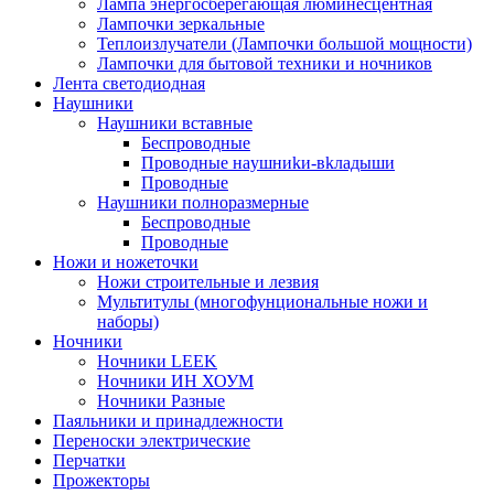
Лампа энергосберегающая люминесцентная
Лампочки зеркальные
Теплоизлучатели (Лампочки большой мощности)
Лампочки для бытовой техники и ночников
Лента светодиодная
Наушники
Наушники вставные
Беспроводные
Пpoвoдныe нayшниkи-вkлaдыши
Проводные
Наушники полноразмерные
Беспроводные
Проводные
Ножи и ножеточки
Ножи строительные и лезвия
Мультитулы (многофунциональные ножи и
наборы)
Ночники
Ночники LEEK
Ночники ИН ХОУМ
Ночники Разные
Паяльники и принадлежности
Переноски электрические
Перчатки
Прожекторы