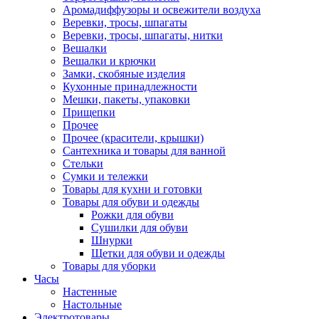
Аромадиффузоры и освежители воздуха
Веревки, тросы, шпагаты
Веревки, тросы, шпагаты, нитки
Вешалки
Вешалки и крючки
Замки, скобяные изделия
Кухонные принадлежности
Мешки, пакеты, упаковки
Прищепки
Прочее
Прочее (красители, крышки)
Сантехника и товары для ванной
Стельки
Сумки и тележки
Товары для кухни и готовки
Товары для обуви и одежды
Рожки для обуви
Сушилки для обуви
Шнурки
Щетки для обуви и одежды
Товары для уборки
Часы
Настенные
Настольные
Электротовары