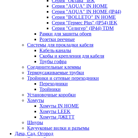
Серия "Октава" IEK
Серия "AQUA" IN HOME
Серия "AQUA" IN HOME (IP44)
Серия "BОLLETO" IN HOME
Серия "Гермес Plus" (IP54) IEK
Серия "Селигер" (IP44) TDM
Рамки для защиты обоев
Розетки реечные
Системы для прокладки кабеля
Кабель-каналы
Скобы и крепления для кабеля
Трубы гофра
Соединительные клеммы
Термоусаживаемые трубки
Тройники и сетевые переходники
Переходники
Тройники
Установочные коробки
Хомуты
Хомуты IN HOME
Хомуты LEEK
Хомуты ДЖЕТТ
Шнуры
Каучуковые вилки и разъемы
Дача, Сад, Огород