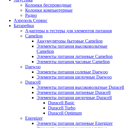
Колонки беспроводные
Колонки компьютерные
Радио
Аэрозоль Сервис
Батарейки
Aдаптеры и тестеры для элементов питания
Camelion
Аккумуляторы бытовые Camelion
Элементы питания высоковольтные
Camelion
Элементы питания литиевые Camelion
Элементы питания часовые Camelion
Daewoo
Элементы питания солевые Daewoo
Элементы питания щелочные Daewoo
Duracell
Элементы питания высоковольтные Duracell
Элементы питания литиевые Duracell
Элементы питания щелочные Duracell
Duracell Basic
Duracell Turbo
Duracell Optimum
Energizer
Элементы питания литиевые Energizer