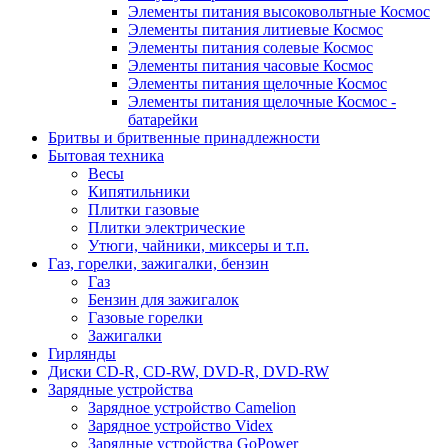
Элементы питания высоковольтные Космос
Элементы питания литиевые Космос
Элементы питания солевые Космос
Элементы питания часовые Космос
Элементы питания щелочные Космос
Элементы питания щелочные Космос -
батарейки
Бритвы и бритвенные принадлежности
Бытовая техника
Весы
Кипятильники
Плитки газовые
Плитки электрические
Утюги, чайники, миксеры и т.п.
Газ, горелки, зажигалки, бензин
Газ
Бензин для зажигалок
Газовые горелки
Зажигалки
Гирлянды
Диски CD-R, CD-RW, DVD-R, DVD-RW
Зарядные устройства
Зарядное устройство Camelion
Зарядное устройство Videx
Зарядные устройства GoPower