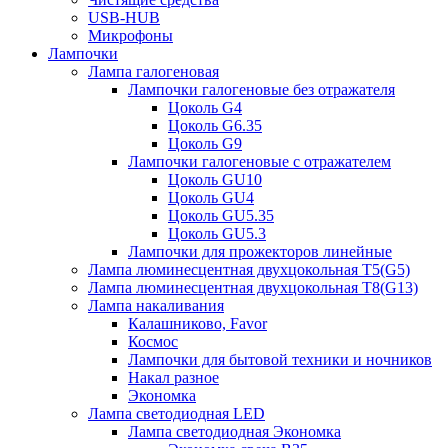
USB-HUB
Микрофоны
Лампочки
Лампа галогеновая
Лампочки галогеновые без отражателя
Цоколь G4
Цоколь G6.35
Цоколь G9
Лампочки галогеновые с отражателем
Цоколь GU10
Цоколь GU4
Цоколь GU5.35
Цоколь GU5.3
Лампочки для прожекторов линейные
Лампа люминесцентная двухцокольная Т5(G5)
Лампа люминесцентная двухцокольная Т8(G13)
Лампа накаливания
Калашниково, Favor
Космос
Лампочки для бытовой техники и ночников
Накал разное
Экономка
Лампа светодиодная LED
Лампа светодиодная Экономка