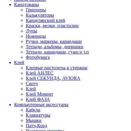
Канцтовары
Грипперы
Калькуляторы
Канцелярский клей
Краски, мелки, пластилин
Лупы
Ножницы
Ручки, маркеры, карандаши
Тетради, альбомы, дневники
Тетради, карандаши, гуаш и т.п
Фотобумага
Клей
Клеевые пистолеты и стержни
Клей АНЛЕС
Клей СЕКУНДА, AVIORA
Скотч
Клей
Клей Момент
Клей ФАЗА
Компьютерные аксессуары
Кабели
Клавиатуры
Мышки
Патч-Корд
Чистящие средства