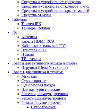
Средства и устройства от грызунов
Средства и устройства от комаров и мух
Средства и устройства от крыс и мышей
Средства от моли
Таймеры
Таймер IEK
Таймеры Robiton
ТВ
Антенны
Кабель HDMI, RCA
Кабель коаксиальный (TV)
Приставки ТВ
Пульты
ТВ штекера
Товары для активного отдыха и спорта
Игрушки (Цена без скидок)
Товары для пикника и туризма
Мангалы
Сухое горючее
Одноразовая посуда
Плитки туристические
Решетки, шампура, треноги
Решетки,шампура,треноги
Розжиг и сухое горючее
Сухое горючее