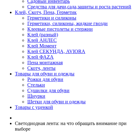
Садовый инвентарь
Средства для дачи,сада,защиты и роста растений
Клей, Скотч, Пена, Герметик
Герметики и силиконы
Герметики, силиконы, жидкие гвозди
Клеевые пистолеты и стержни
Клей (разный)
Клей АНЛЕС
Клей Момент
Клей СЕКУНДА, AVIORA
Клей ФАZА
Пена монтажная
Скотч, ленты
Товары для обуви и одежды
Рожки для обуви
Стельки
Сушилки для обуви
Шнурки
Щетки для обуви и одежды
Товары с уценкой
Светодиодная лента: на что обращать внимание при
выборе