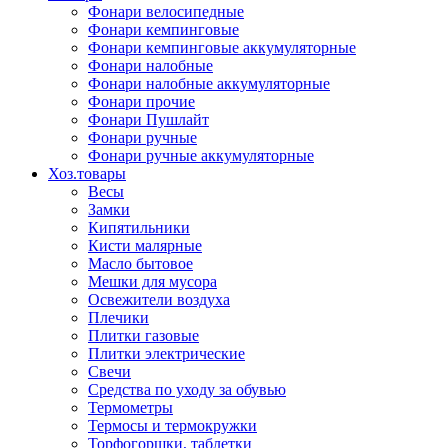
Фонари велосипедные
Фонари кемпинговые
Фонари кемпинговые аккумуляторные
Фонари налобные
Фонари налобные аккумуляторные
Фонари прочие
Фонари Пушлайт
Фонари ручные
Фонари ручные аккумуляторные
Хоз.товары
Весы
Замки
Кипятильники
Кисти малярные
Масло бытовое
Мешки для мусора
Освежители воздуха
Плечики
Плитки газовые
Плитки электрические
Свечи
Средства по уходу за обувью
Термометры
Термосы и термокружки
Торфогоршки, таблетки