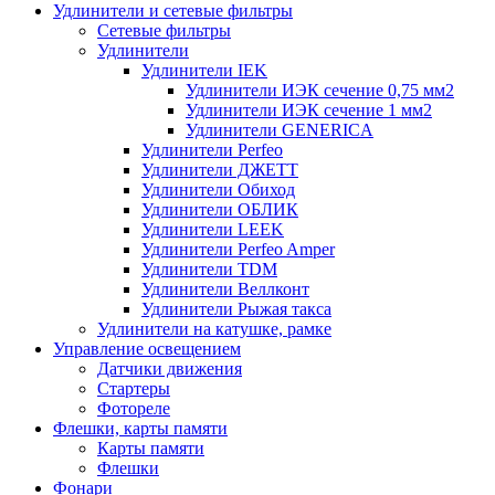
Удлинители и сетевые фильтры
Сетевые фильтры
Удлинители
Удлинители IEK
Удлинители ИЭК сечение 0,75 мм2
Удлинители ИЭК сечение 1 мм2
Удлинители GENERICA
Удлинители Perfeo
Удлинители ДЖЕТТ
Удлинители Обиход
Удлинители ОБЛИК
Удлинители LEEK
Удлинители Perfeo Amper
Удлинители TDM
Удлинители Веллконт
Удлинители Рыжая такса
Удлинители на катушке, рамке
Управление освещением
Датчики движения
Стартеры
Фотореле
Флешки, карты памяти
Карты памяти
Флешки
Фонари