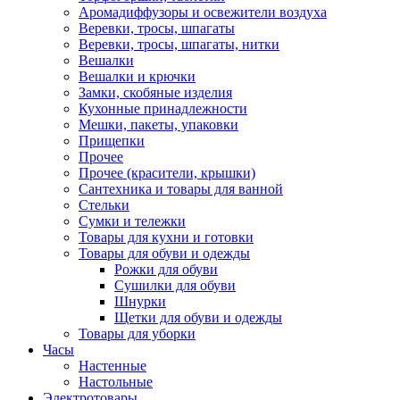
Аромадиффузоры и освежители воздуха
Веревки, тросы, шпагаты
Веревки, тросы, шпагаты, нитки
Вешалки
Вешалки и крючки
Замки, скобяные изделия
Кухонные принадлежности
Мешки, пакеты, упаковки
Прищепки
Прочее
Прочее (красители, крышки)
Сантехника и товары для ванной
Стельки
Сумки и тележки
Товары для кухни и готовки
Товары для обуви и одежды
Рожки для обуви
Сушилки для обуви
Шнурки
Щетки для обуви и одежды
Товары для уборки
Часы
Настенные
Настольные
Электротовары