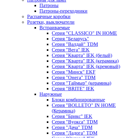
Патроны
Патроны-переходники
Распаячные коробки
Розетки, выключатели
Встраиваемые
Серия "CLASSICO" IN HOME
Серия "Беларусь"
Серия "Валдай" TDM
Серия "Вега" IEK
Серия "Кварта" IEK (белый)
Серия "Кварта" IEK (керамика)
Серия "Кварта" IEK (кремовый)
Серия "Минск" EKF
Серия "Онега" TDM
Серия "Таймыр" (керамика)
Серия "BRITE" IEK
Наружные
Блоки комбинированные
Серия "BОLLETO" IN HOME
(Керамика)
Серия "Брикс" IEK
Серия "Вуокса" TDM
Серия "Дача" TDM
Серия "Ладога" TDM