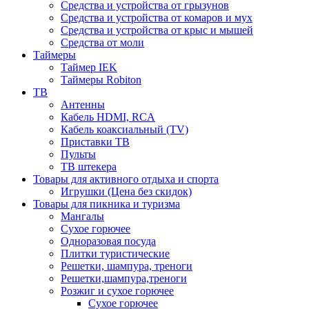
Средства и устройства от грызунов
Средства и устройства от комаров и мух
Средства и устройства от крыс и мышей
Средства от моли
Таймеры
Таймер IEK
Таймеры Robiton
ТВ
Антенны
Кабель HDMI, RCA
Кабель коаксиальный (TV)
Приставки ТВ
Пульты
ТВ штекера
Товары для активного отдыха и спорта
Игрушки (Цена без скидок)
Товары для пикника и туризма
Мангалы
Сухое горючее
Одноразовая посуда
Плитки туристические
Решетки, шампура, треноги
Решетки,шампура,треноги
Розжиг и сухое горючее
Сухое горючее