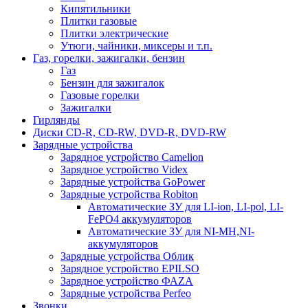
Кипятильники
Плитки газовые
Плитки электрические
Утюги, чайники, миксеры и т.п.
Газ, горелки, зажигалки, бензин
Газ
Бензин для зажигалок
Газовые горелки
Зажигалки
Гирлянды
Диски CD-R, CD-RW, DVD-R, DVD-RW
Зарядные устройства
Зарядное устройство Camelion
Зарядное устройство Videx
Зарядные устройства GoPower
Зарядные устройства Robiton
Автоматические ЗУ для LI-ion, LI-pol, LI-
FePO4 аккумуляторов
Автоматические ЗУ для NI-MH,NI-
аккумуляторов
Зарядные устройства Облик
ОБРАТНАЯ СВЯЗЬ
Зарядное устройство EPILSO
Зарядное устройство ФАZА
Зарядные устройства Perfeo
Звонки