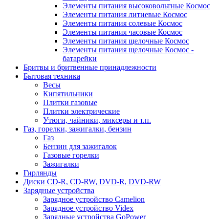
Элементы питания высоковольтные Космос
Элементы питания литиевые Космос
Элементы питания солевые Космос
Элементы питания часовые Космос
Элементы питания щелочные Космос
Элементы питания щелочные Космос -
батарейки
Бритвы и бритвенные принадлежности
Бытовая техника
Весы
Кипятильники
Плитки газовые
Плитки электрические
Утюги, чайники, миксеры и т.п.
Газ, горелки, зажигалки, бензин
Газ
Бензин для зажигалок
Газовые горелки
Зажигалки
Гирлянды
Диски CD-R, CD-RW, DVD-R, DVD-RW
Зарядные устройства
Зарядное устройство Camelion
Зарядное устройство Videx
Зарядные устройства GoPower