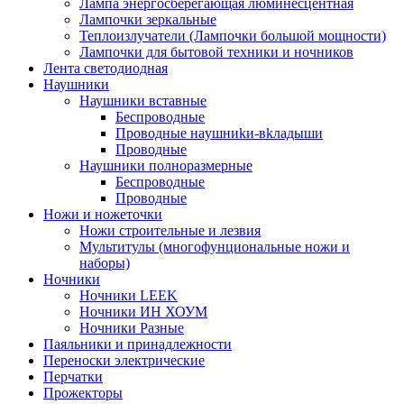
Лампа энергосберегающая люминесцентная
Лампочки зеркальные
Теплоизлучатели (Лампочки большой мощности)
Лампочки для бытовой техники и ночников
Лента светодиодная
Наушники
Наушники вставные
Беспроводные
Пpoвoдныe нayшниkи-вkлaдыши
Проводные
Наушники полноразмерные
Беспроводные
Проводные
Ножи и ножеточки
Ножи строительные и лезвия
Мультитулы (многофунциональные ножи и
наборы)
Ночники
Ночники LEEK
Ночники ИН ХОУМ
Ночники Разные
Паяльники и принадлежности
Переноски электрические
Перчатки
Прожекторы