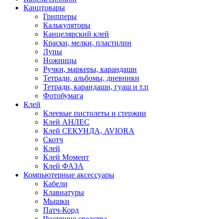
Канцтовары
Грипперы
Калькуляторы
Канцелярский клей
Краски, мелки, пластилин
Лупы
Ножницы
Ручки, маркеры, карандаши
Тетради, альбомы, дневники
Тетради, карандаши, гуаш и т.п
Фотобумага
Клей
Клеевые пистолеты и стержни
Клей АНЛЕС
Клей СЕКУНДА, AVIORA
Скотч
Клей
Клей Момент
Клей ФАЗА
Компьютерные аксессуары
Кабели
Клавиатуры
Мышки
Патч-Корд
Чистящие средства