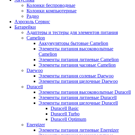
Колонки беспроводные
Колонки компьютерные
Радио
Аэрозоль Сервис
Батарейки
Aдаптеры и тестеры для элементов питания
Camelion
Аккумуляторы бытовые Camelion
Элементы питания высоковольтные
Camelion
Элементы питания литиевые Camelion
Элементы питания часовые Camelion
Daewoo
Элементы питания солевые Daewoo
Элементы питания щелочные Daewoo
Duracell
Элементы питания высоковольтные Duracell
Элементы питания литиевые Duracell
Элементы питания щелочные Duracell
Duracell Basic
Duracell Turbo
Duracell Optimum
Energizer
Элементы питания литиевые Energizer