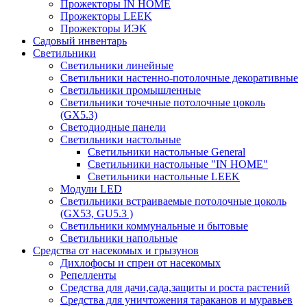
Прожекторы IN HOME
Прожекторы LEEK
Прожекторы ИЭК
Садовый инвентарь
Светильники
Светильники линейные
Светильники настенно-потолочные декоративные
Светильники промышленные
Светильники точечные потолочные цоколь
(GX5.3)
Светодиодные панели
Cветильники настольные
Светильники настольные General
Светильники настольные "IN HOME"
Светильники настольные LEEK
Модули LED
Светильники встраиваемые потолочные цоколь
(GX53, GU5.3 )
Светильники коммунальные и бытовые
Светильники напольные
Средства от насекомых и грызунов
Дихлофосы и спреи от насекомых
Репелленты
Средства для дачи,сада,защиты и роста растений
Средства для уничтожения тараканов и муравьев