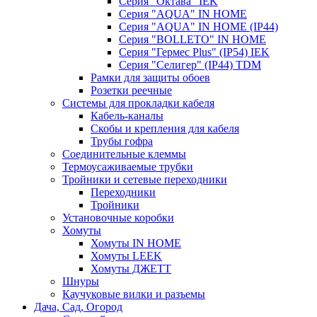
Серия "Октава" IEK
Серия "AQUA" IN HOME
Серия "AQUA" IN HOME (IP44)
Серия "BОLLETO" IN HOME
Серия "Гермес Plus" (IP54) IEK
Серия "Селигер" (IP44) TDM
Рамки для защиты обоев
Розетки реечные
Системы для прокладки кабеля
Кабель-каналы
Скобы и крепления для кабеля
Трубы гофра
Соединительные клеммы
Термоусаживаемые трубки
Тройники и сетевые переходники
Переходники
Тройники
Установочные коробки
Хомуты
Хомуты IN HOME
Хомуты LEEK
Хомуты ДЖЕТТ
Шнуры
Каучуковые вилки и разъемы
Дача, Сад, Огород