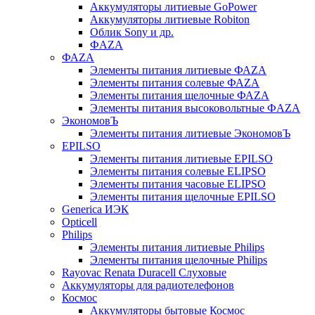
Аккумуляторы литиевые GoPower
Аккумуляторы литиевые Robiton
Облик Sony и др.
ФAZA
ФАZA
Элементы питания литиевые ФАZА
Элементы питания солевые ФАZА
Элементы питания щелочные ФАZА
Элементы питания высоковольтные ФAZA
ЭкономовЪ
Элементы питания литиевые ЭкономовЪ
EPILSO
Элементы питания литиевые EPILSO
Элементы питания солевые ELIPSO
Элементы питания часовые ELIPSO
Элементы питания щелочные EPILSO
Generica ИЭК
Opticell
Philips
Элементы питания литиевые Philips
Элементы питания щелочные Philips
Rayovac Renata Duracell Слуховые
Аккумуляторы для радиотелефонов
Космос
Аккумуляторы бытовые Космос