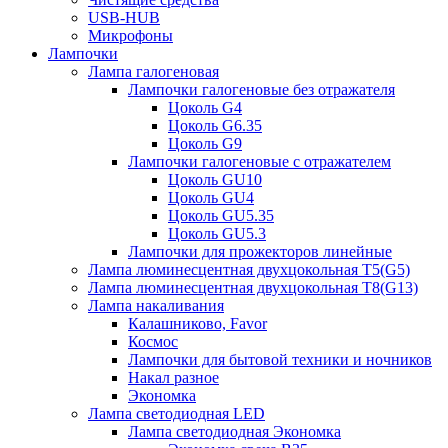
USB-HUB
Микрофоны
Лампочки
Лампа галогеновая
Лампочки галогеновые без отражателя
Цоколь G4
Цоколь G6.35
Цоколь G9
Лампочки галогеновые с отражателем
Цоколь GU10
Цоколь GU4
Цоколь GU5.35
Цоколь GU5.3
Лампочки для прожекторов линейные
Лампа люминесцентная двухцокольная Т5(G5)
Лампа люминесцентная двухцокольная Т8(G13)
Лампа накаливания
Калашниково, Favor
Космос
Лампочки для бытовой техники и ночников
Накал разное
Экономка
Лампа светодиодная LED
Лампа светодиодная Экономка