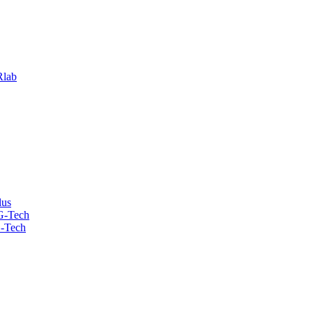
lab
lus
G-Tech
-Tech