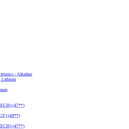
onics - Alkaline
 Lithium
hium
CH) (47**)
Y) (49**)
CH) (47**)