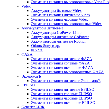
Элементы питания высоковольтовые Varta Electr
Videx
Аккумуляторы бытовые Videx
Элементы питания литиевые Videx
Элементы питания часовые Videx
Элементы питания высоковольтные Videx
Аккумуляторы литиевые
Аккумуляторы GoPower Li-Pol
Аккумуляторы литиевые GoPower
Аккумуляторы литиевые Robiton
Облик Sony и др.
ФAZA
ФАZA
Элементы питания литиевые ФАZА
Элементы питания солевые ФАZА
Элементы питания щелочные ФАZА
Элементы питания высоковольтные ФAZA
ЭкономовЪ
Элементы питания литиевые ЭкономовЪ
EPILSO
Элементы питания литиевые EPILSO
Элементы питания солевые ELIPSO
Элементы питания часовые ELIPSO
Элементы питания щелочные EPILSO
Generica ИЭК