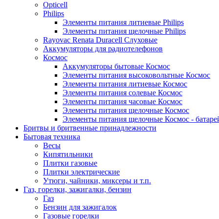
Opticell
Philips
Элементы питания литиевые Philips
Элементы питания щелочные Philips
Rayovac Renata Duracell Слуховые
Аккумуляторы для радиотелефонов
Космос
Аккумуляторы бытовые Космос
Элементы питания высоковольтные Космос
Элементы питания литиевые Космос
Элементы питания солевые Космос
Элементы питания часовые Космос
Элементы питания щелочные Космос
Элементы питания щелочные Космос - батаре
Бритвы и бритвенные принадлежности
Бытовая техника
Весы
Кипятильники
Плитки газовые
Плитки электрические
Утюги, чайники, миксеры и т.п.
Газ, горелки, зажигалки, бензин
Газ
Бензин для зажигалок
Газовые горелки