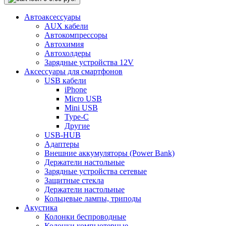
Автоаксессуары
AUX кабели
Автокомпрессоры
Автохимия
Автохолдеры
Зарядные устройства 12V
Аксессуары для смартфонов
USB кабели
iPhone
Micro USB
Mini USB
Type-C
Другие
USB-HUB
Адаптеры
Внешние аккумуляторы (Power Bank)
Держатели настольные
Зарядные устройства сетевые
Защитные стекла
Держатели настольные
Кольцевые лампы, триподы
Акустика
Колонки беспроводные
Колонки компьютерные