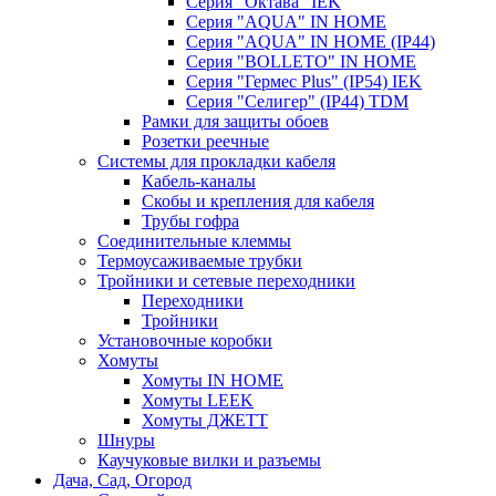
Серия "Октава" IEK
Серия "AQUA" IN HOME
Серия "AQUA" IN HOME (IP44)
Серия "BОLLETO" IN HOME
Серия "Гермес Plus" (IP54) IEK
Серия "Селигер" (IP44) TDM
Рамки для защиты обоев
Розетки реечные
Системы для прокладки кабеля
Кабель-каналы
Скобы и крепления для кабеля
Трубы гофра
Соединительные клеммы
Термоусаживаемые трубки
Тройники и сетевые переходники
Переходники
Тройники
Установочные коробки
Хомуты
Хомуты IN HOME
Хомуты LEEK
Хомуты ДЖЕТТ
Шнуры
Каучуковые вилки и разъемы
Дача, Сад, Огород