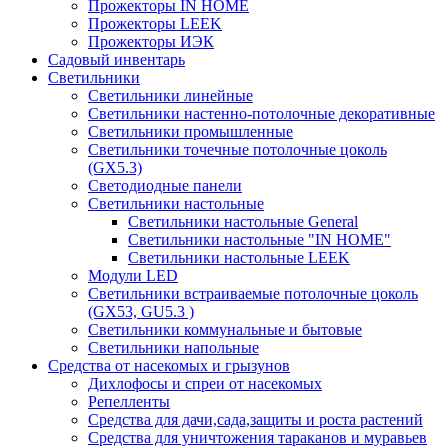
Прожекторы IN HOME
Прожекторы LEEK
Прожекторы ИЭК
Садовый инвентарь
Светильники
Светильники линейные
Светильники настенно-потолочные декоративные
Светильники промышленные
Светильники точечные потолочные цоколь
(GX5.3)
Светодиодные панели
Cветильники настольные
Светильники настольные General
Светильники настольные "IN HOME"
Светильники настольные LEEK
Модули LED
Светильники встраиваемые потолочные цоколь
(GX53, GU5.3 )
Светильники коммунальные и бытовые
Светильники напольные
Средства от насекомых и грызунов
Дихлофосы и спреи от насекомых
Репелленты
Средства для дачи,сада,защиты и роста растений
Средства для уничтожения тараканов и муравьев