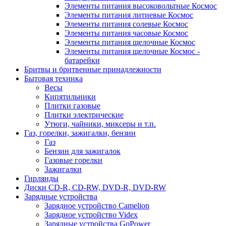
Элементы питания высоковольтные Космос
Элементы питания литиевые Космос
Элементы питания солевые Космос
Элементы питания часовые Космос
Элементы питания щелочные Космос
Элементы питания щелочные Космос -
батарейки
Бритвы и бритвенные принадлежности
Бытовая техника
Весы
Кипятильники
Плитки газовые
Плитки электрические
Утюги, чайники, миксеры и т.п.
Газ, горелки, зажигалки, бензин
Газ
Бензин для зажигалок
Газовые горелки
Зажигалки
Гирлянды
Диски CD-R, CD-RW, DVD-R, DVD-RW
Зарядные устройства
Зарядное устройство Camelion
Зарядное устройство Videx
Зарядные устройства GoPower