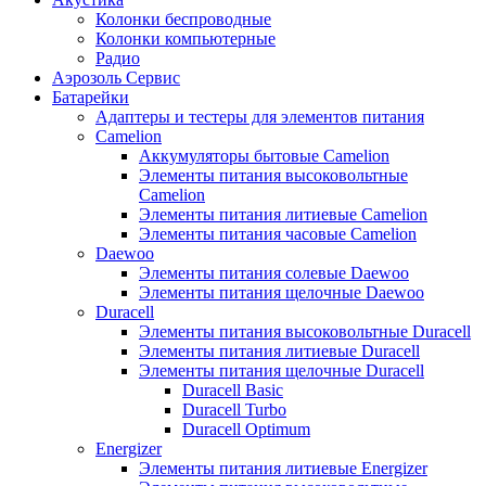
Колонки беспроводные
Колонки компьютерные
Радио
Аэрозоль Сервис
Батарейки
Aдаптеры и тестеры для элементов питания
Camelion
Аккумуляторы бытовые Camelion
Элементы питания высоковольтные
Camelion
Элементы питания литиевые Camelion
Элементы питания часовые Camelion
Daewoo
Элементы питания солевые Daewoo
Элементы питания щелочные Daewoo
Duracell
Элементы питания высоковольтные Duracell
Элементы питания литиевые Duracell
Элементы питания щелочные Duracell
Duracell Basic
Duracell Turbo
Duracell Optimum
Energizer
Элементы питания литиевые Energizer