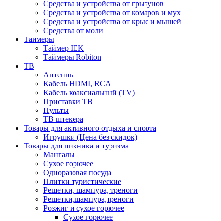
Средства и устройства от грызунов
Средства и устройства от комаров и мух
Средства и устройства от крыс и мышей
Средства от моли
Таймеры
Таймер IEK
Таймеры Robiton
ТВ
Антенны
Кабель HDMI, RCA
Кабель коаксиальный (TV)
Приставки ТВ
Пульты
ТВ штекера
Товары для активного отдыха и спорта
Игрушки (Цена без скидок)
Товары для пикника и туризма
Мангалы
Сухое горючее
Одноразовая посуда
Плитки туристические
Решетки, шампура, треноги
Решетки,шампура,треноги
Розжиг и сухое горючее
Сухое горючее