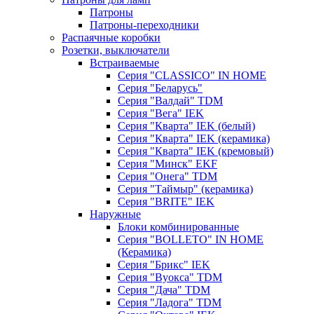
Патроны
Патроны-переходники
Распаячные коробки
Розетки, выключатели
Встраиваемые
Серия "CLASSICO" IN HOME
Серия "Беларусь"
Серия "Валдай" TDM
Серия "Вега" IEK
Серия "Кварта" IEK (белый)
Серия "Кварта" IEK (керамика)
Серия "Кварта" IEK (кремовый)
Серия "Минск" EKF
Серия "Онега" TDM
Серия "Таймыр" (керамика)
Серия "BRITE" IEK
Наружные
Блоки комбинированные
Серия "BОLLETO" IN HOME
(Керамика)
Серия "Брикс" IEK
Серия "Вуокса" TDM
Серия "Дача" TDM
Серия "Ладога" TDM