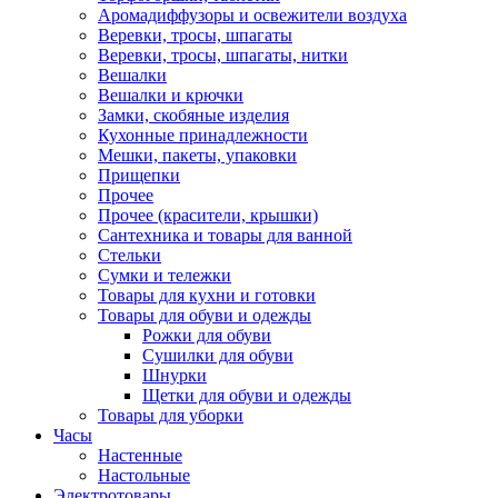
Аромадиффузоры и освежители воздуха
Веревки, тросы, шпагаты
Веревки, тросы, шпагаты, нитки
Вешалки
Вешалки и крючки
Замки, скобяные изделия
Кухонные принадлежности
Мешки, пакеты, упаковки
Прищепки
Прочее
Прочее (красители, крышки)
Сантехника и товары для ванной
Стельки
Сумки и тележки
Товары для кухни и готовки
Товары для обуви и одежды
Рожки для обуви
Сушилки для обуви
Шнурки
Щетки для обуви и одежды
Товары для уборки
Часы
Настенные
Настольные
Электротовары