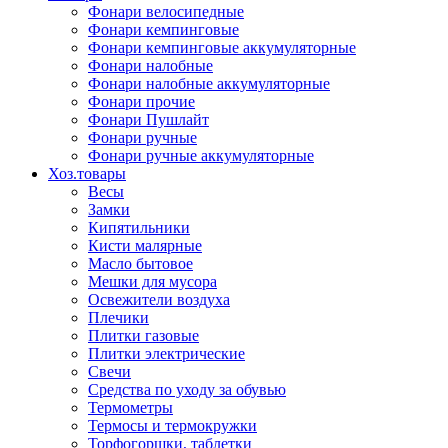
Фонари велосипедные
Фонари кемпинговые
Фонари кемпинговые аккумуляторные
Фонари налобные
Фонари налобные аккумуляторные
Фонари прочие
Фонари Пушлайт
Фонари ручные
Фонари ручные аккумуляторные
Хоз.товары
Весы
Замки
Кипятильники
Кисти малярные
Масло бытовое
Мешки для мусора
Освежители воздуха
Плечики
Плитки газовые
Плитки электрические
Свечи
Средства по уходу за обувью
Термометры
Термосы и термокружки
Торфогоршки, таблетки