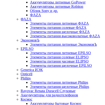
Аккумуляторы литиевые GoPower
Аккумуляторы литиевые Robiton
Облик Sony и др.
ФAZA
ФАZA
Элементы питания литиевые ФАZА
Элементы питания солевые ФАZА
Элементы питания щелочные ФАZА
Элементы питания высоковольтные ФAZA
ЭкономовЪ
Элементы питания литиевые ЭкономовЪ
EPILSO
Элементы питания литиевые EPILSO
Элементы питания солевые ELIPSO
Элементы питания часовые ELIPSO
Элементы питания щелочные EPILSO
Generica ИЭК
Opticell
Philips
Элементы питания литиевые Philips
Элементы питания щелочные Philips
Rayovac Renata Duracell Слуховые
Аккумуляторы для радиотелефонов
Космос
Аккумуляторы бытовые Космос