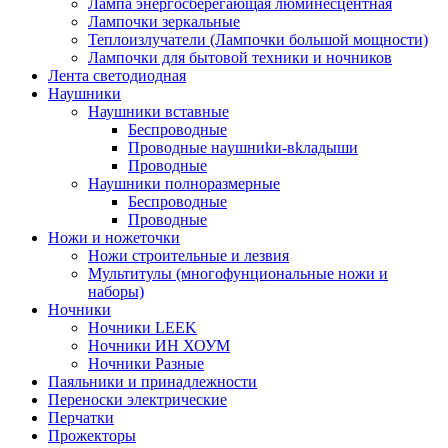
Лампа энергосберегающая люминесцентная
Лампочки зеркальные
Теплоизлучатели (Лампочки большой мощности)
Лампочки для бытовой техники и ночников
Лента светодиодная
Наушники
Наушники вставные
Беспроводные
Пpoвoдныe нayшниkи-вkлaдыши
Проводные
Наушники полноразмерные
Беспроводные
Проводные
Ножи и ножеточки
Ножи строительные и лезвия
Мультитулы (многофунциональные ножи и
наборы)
Ночники
Ночники LEEK
Ночники ИН ХОУМ
Ночники Разные
Паяльники и принадлежности
Переноски электрические
Перчатки
Прожекторы