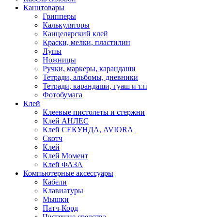
Канцтовары
Грипперы
Калькуляторы
Канцелярский клей
Краски, мелки, пластилин
Лупы
Ножницы
Ручки, маркеры, карандаши
Тетради, альбомы, дневники
Тетради, карандаши, гуаш и т.п
Фотобумага
Клей
Клеевые пистолеты и стержни
Клей АНЛЕС
Клей СЕКУНДА, AVIORA
Скотч
Клей
Клей Момент
Клей ФАЗА
Компьютерные аксессуары
Кабели
Клавиатуры
Мышки
Патч-Корд
Чистящие средства