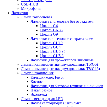
USB-HUB
Микрофоны
Лампочки
Лампа галогеновая
Лампочки галогеновые без отражателя
Цоколь G4
Цоколь G6.35
Цоколь G9
Лампочки галогеновые с отражателем
Цоколь GU10
Цоколь GU4
Цоколь GU5.35
Цоколь GU5.3
Лампочки для прожекторов линейные
Лампа люминесцентная двухцокольная Т5(G5)
Лампа люминесцентная двухцокольная Т8(G13)
Лампа накаливания
Калашниково, Favor
Космос
Лампочки для бытовой техники и ночников
Накал разное
Экономка
Лампа светодиодная LED
Лампа светодиодная Экономка