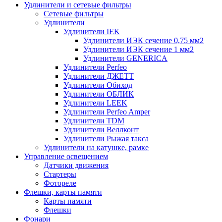
Удлинители и сетевые фильтры
Сетевые фильтры
Удлинители
Удлинители IEK
Удлинители ИЭК сечение 0,75 мм2
Удлинители ИЭК сечение 1 мм2
Удлинители GENERICA
Удлинители Perfeo
Удлинители ДЖЕТТ
Удлинители Обиход
Удлинители ОБЛИК
Удлинители LEEK
Удлинители Perfeo Amper
Удлинители TDM
Удлинители Веллконт
Удлинители Рыжая такса
Удлинители на катушке, рамке
Управление освещением
Датчики движения
Стартеры
Фотореле
Флешки, карты памяти
Карты памяти
Флешки
Фонари