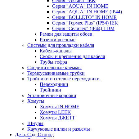
Серия "Октава" IEK
Серия "AQUA" IN HOME
Серия "AQUA" IN HOME (IP44)
Серия "BОLLETO" IN HOME
Серия "Гермес Plus" (IP54) IEK
Серия "Селигер" (IP44) TDM
Рамки для защиты обоев
Розетки реечные
Системы для прокладки кабеля
Кабель-каналы
Скобы и крепления для кабеля
Трубы гофра
Соединительные клеммы
Термоусаживаемые трубки
Тройники и сетевые переходники
Переходники
Тройники
Установочные коробки
Хомуты
Хомуты IN HOME
Хомуты LEEK
Хомуты ДЖЕТТ
Шнуры
Каучуковые вилки и разъемы
Дача, Сад, Огород