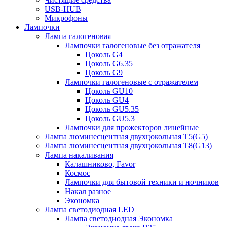
USB-HUB
Микрофоны
Лампочки
Лампа галогеновая
Лампочки галогеновые без отражателя
Цоколь G4
Цоколь G6.35
Цоколь G9
Лампочки галогеновые с отражателем
Цоколь GU10
Цоколь GU4
Цоколь GU5.35
Цоколь GU5.3
Лампочки для прожекторов линейные
Лампа люминесцентная двухцокольная Т5(G5)
Лампа люминесцентная двухцокольная Т8(G13)
Лампа накаливания
Калашниково, Favor
Космос
Лампочки для бытовой техники и ночников
Накал разное
Экономка
Лампа светодиодная LED
Лампа светодиодная Экономка