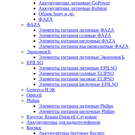
Аккумуляторы литиевые GoPower
Аккумуляторы литиевые Robiton
Облик Sony и др.
ФAZA
ФАZA
Элементы питания литиевые ФАZА
Элементы питания солевые ФАZА
Элементы питания щелочные ФАZА
Элементы питания высоковольтные ФAZA
ЭкономовЪ
Элементы питания литиевые ЭкономовЪ
EPILSO
Элементы питания литиевые EPILSO
Элементы питания солевые ELIPSO
Элементы питания часовые ELIPSO
Элементы питания щелочные EPILSO
Generica ИЭК
Opticell
Philips
Элементы питания литиевые Philips
Элементы питания щелочные Philips
Rayovac Renata Duracell Слуховые
Аккумуляторы для радиотелефонов
Космос
Аккумуляторы бытовые Космос