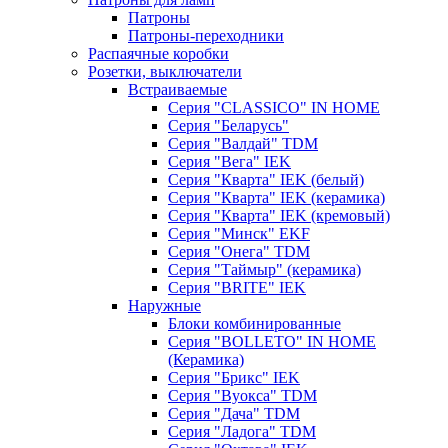
Патроны
Патроны-переходники
Распаячные коробки
Розетки, выключатели
Встраиваемые
Серия "CLASSICO" IN HOME
Серия "Беларусь"
Серия "Валдай" TDM
Серия "Вега" IEK
Серия "Кварта" IEK (белый)
Серия "Кварта" IEK (керамика)
Серия "Кварта" IEK (кремовый)
Серия "Минск" EKF
Серия "Онега" TDM
Серия "Таймыр" (керамика)
Серия "BRITE" IEK
Наружные
Блоки комбинированные
Серия "BОLLETO" IN HOME
(Керамика)
Серия "Брикс" IEK
Серия "Вуокса" TDM
Серия "Дача" TDM
Серия "Ладога" TDM