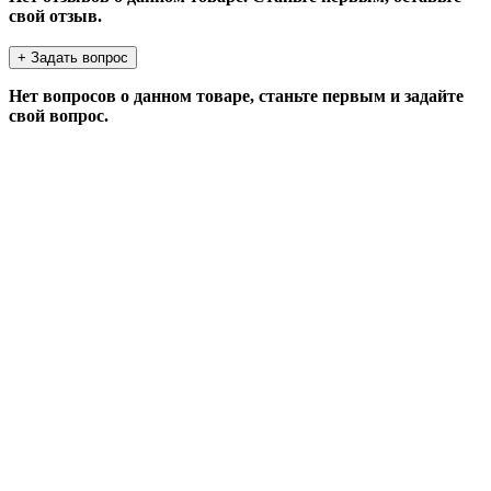
свой отзыв.
+ Задать вопрос
Нет вопросов о данном товаре, станьте первым и задайте
свой вопрос.
ЗАДАТЬ ВОПРОС
Если у Вас есть вопросы по этому товару, заполните
форму ниже, и мы ответим в ближайшее время.