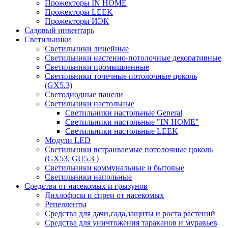
Прожекторы IN HOME
Прожекторы LEEK
Прожекторы ИЭК
Садовый инвентарь
Светильники
Светильники линейные
Светильники настенно-потолочные декоративные
Светильники промышленные
Светильники точечные потолочные цоколь
(GX5.3)
Светодиодные панели
Cветильники настольные
Светильники настольные General
Светильники настольные "IN HOME"
Светильники настольные LEEK
Модули LED
Светильники встраиваемые потолочные цоколь
(GX53, GU5.3 )
Светильники коммунальные и бытовые
Светильники напольные
Средства от насекомых и грызунов
Дихлофосы и спреи от насекомых
Репелленты
Средства для дачи,сада,защиты и роста растений
Средства для уничтожения тараканов и муравьев