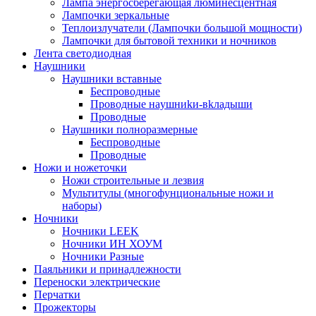
Лампа энергосберегающая люминесцентная
Лампочки зеркальные
Теплоизлучатели (Лампочки большой мощности)
Лампочки для бытовой техники и ночников
Лента светодиодная
Наушники
Наушники вставные
Беспроводные
Пpoвoдныe нayшниkи-вkлaдыши
Проводные
Наушники полноразмерные
Беспроводные
Проводные
Ножи и ножеточки
Ножи строительные и лезвия
Мультитулы (многофунциональные ножи и
наборы)
Ночники
Ночники LEEK
Ночники ИН ХОУМ
Ночники Разные
Паяльники и принадлежности
Переноски электрические
Перчатки
Прожекторы