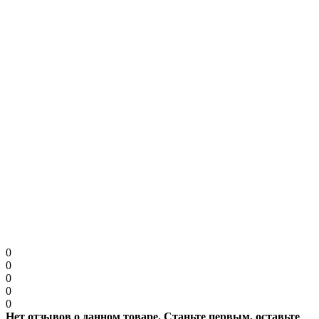
Примечание:
HTML разметка не поддерживается! Используйте обычный
текст.
Защита от роботов
Введите код в поле ниже
Продолжить
0
0
0
0
0
Нет отзывов о данном товаре. Станьте первым, оставьте