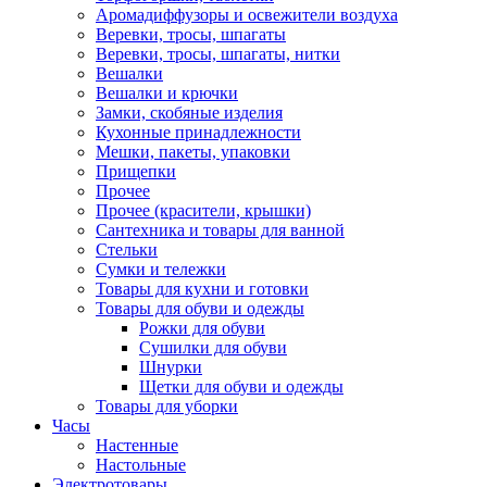
Аромадиффузоры и освежители воздуха
Веревки, тросы, шпагаты
Веревки, тросы, шпагаты, нитки
Вешалки
Вешалки и крючки
Замки, скобяные изделия
Кухонные принадлежности
Мешки, пакеты, упаковки
Прищепки
Прочее
Прочее (красители, крышки)
Сантехника и товары для ванной
Стельки
Сумки и тележки
Товары для кухни и готовки
Товары для обуви и одежды
Рожки для обуви
Сушилки для обуви
Шнурки
Щетки для обуви и одежды
Товары для уборки
Часы
Настенные
Настольные
Электротовары