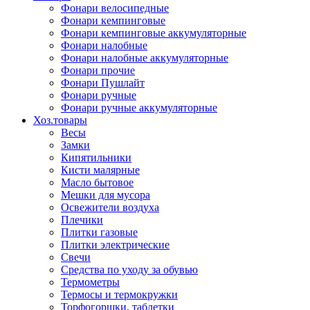
Фонари велосипедные
Фонари кемпинговые
Фонари кемпинговые аккумуляторные
Фонари налобные
Фонари налобные аккумуляторные
Фонари прочие
Фонари Пушлайт
Фонари ручные
Фонари ручные аккумуляторные
Хоз.товары
Весы
Замки
Кипятильники
Кисти малярные
Масло бытовое
Мешки для мусора
Освежители воздуха
Плечики
Плитки газовые
Плитки электрические
Свечи
Средства по уходу за обувью
Термометры
Термосы и термокружки
Торфогоршки, таблетки