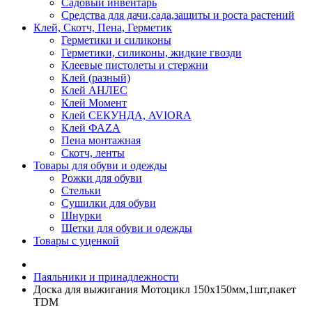
Садовый инвентарь
Средства для дачи,сада,защиты и роста растений
Клей, Скотч, Пена, Герметик
Герметики и силиконы
Герметики, силиконы, жидкие гвозди
Клеевые пистолеты и стержни
Клей (разный)
Клей АНЛЕС
Клей Момент
Клей СЕКУНДА, AVIORA
Клей ФАZА
Пена монтажная
Скотч, ленты
Товары для обуви и одежды
Рожки для обуви
Стельки
Сушилки для обуви
Шнурки
Щетки для обуви и одежды
Товары с уценкой
Паяльники и принадлежности
Доска для выжигания Мотоцикл 150х150мм,1шт,пакет
TDM