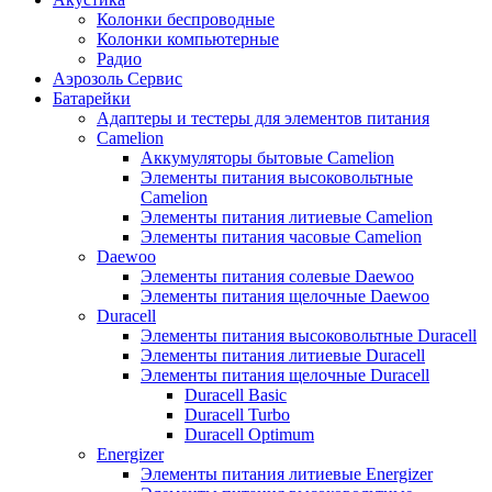
Колонки беспроводные
Колонки компьютерные
Радио
Аэрозоль Сервис
Батарейки
Aдаптеры и тестеры для элементов питания
Camelion
Аккумуляторы бытовые Camelion
Элементы питания высоковольтные
Camelion
Элементы питания литиевые Camelion
Элементы питания часовые Camelion
Daewoo
Элементы питания солевые Daewoo
Элементы питания щелочные Daewoo
Duracell
Элементы питания высоковольтные Duracell
Элементы питания литиевые Duracell
Элементы питания щелочные Duracell
Duracell Basic
Duracell Turbo
Duracell Optimum
Energizer
Элементы питания литиевые Energizer