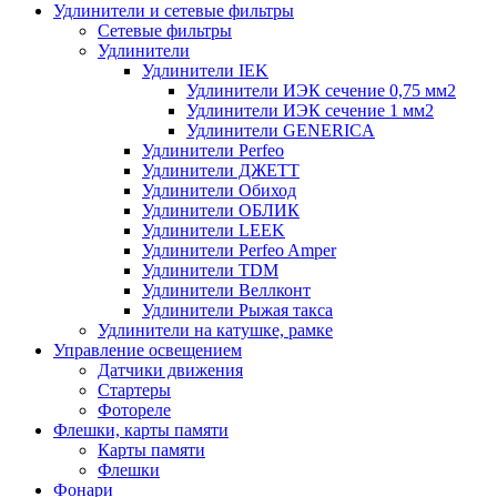
Удлинители и сетевые фильтры
Сетевые фильтры
Удлинители
Удлинители IEK
Удлинители ИЭК сечение 0,75 мм2
Удлинители ИЭК сечение 1 мм2
Удлинители GENERICA
Удлинители Perfeo
Удлинители ДЖЕТТ
Удлинители Обиход
Удлинители ОБЛИК
Удлинители LEEK
Удлинители Perfeo Amper
Удлинители TDM
Удлинители Веллконт
Удлинители Рыжая такса
Удлинители на катушке, рамке
Управление освещением
Датчики движения
Стартеры
Фотореле
Флешки, карты памяти
Карты памяти
Флешки
Фонари