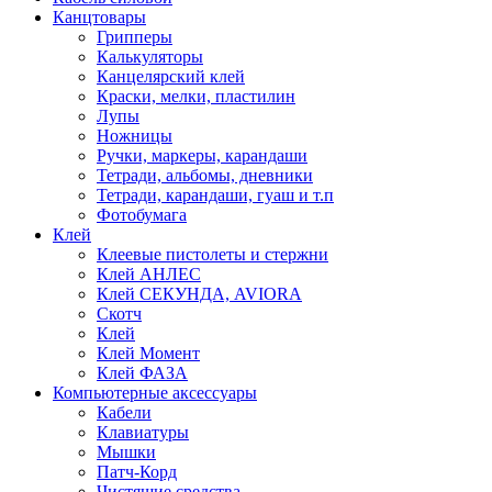
Канцтовары
Грипперы
Калькуляторы
Канцелярский клей
Краски, мелки, пластилин
Лупы
Ножницы
Ручки, маркеры, карандаши
Тетради, альбомы, дневники
Тетради, карандаши, гуаш и т.п
Фотобумага
Клей
Клеевые пистолеты и стержни
Клей АНЛЕС
Клей СЕКУНДА, AVIORA
Скотч
Клей
Клей Момент
Клей ФАЗА
Компьютерные аксессуары
Кабели
Клавиатуры
Мышки
Патч-Корд
Чистящие средства