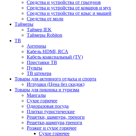
Средства и устройства от грызунов
Средства и устройства от комаров и мух
Средства и устройства от крыс и мышей
Средства от моли
Таймеры
Таймер IEK
Таймеры Robiton
ТВ
Антенны
Кабель HDMI, RCA
Кабель коаксиальный (TV)
Приставки ТВ
Пульты
ТВ штекера
Товары для активного отдыха и спорта
Игрушки (Цена без скидок)
Товары для пикника и туризма
Мангалы
Сухое горючее
Одноразовая посуда
Плитки туристические
Решетки, шампура, треноги
Решетки,шампура,треноги
Розжиг и сухое горючее
Сухое горючее