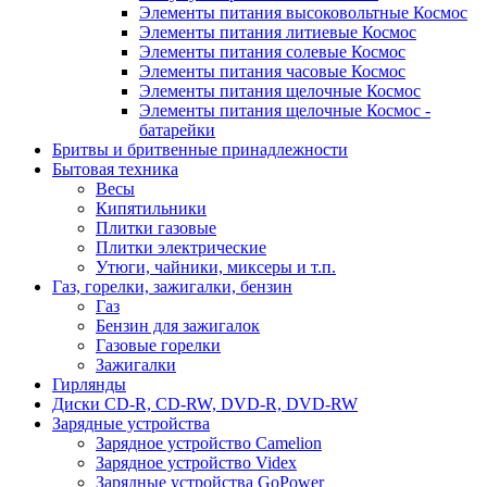
Элементы питания высоковольтные Космос
Элементы питания литиевые Космос
Элементы питания солевые Космос
Элементы питания часовые Космос
Элементы питания щелочные Космос
Элементы питания щелочные Космос -
батарейки
Бритвы и бритвенные принадлежности
Бытовая техника
Весы
Кипятильники
Плитки газовые
Плитки электрические
Утюги, чайники, миксеры и т.п.
Газ, горелки, зажигалки, бензин
Газ
Бензин для зажигалок
Газовые горелки
Зажигалки
Гирлянды
Диски CD-R, CD-RW, DVD-R, DVD-RW
Зарядные устройства
Зарядное устройство Camelion
Зарядное устройство Videx
Зарядные устройства GoPower