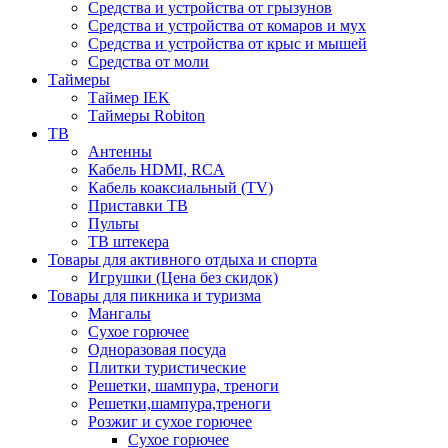
Средства и устройства от грызунов
Средства и устройства от комаров и мух
Средства и устройства от крыс и мышей
Средства от моли
Таймеры
Таймер IEK
Таймеры Robiton
ТВ
Антенны
Кабель HDMI, RCA
Кабель коаксиальный (TV)
Приставки ТВ
Пульты
ТВ штекера
Товары для активного отдыха и спорта
Игрушки (Цена без скидок)
Товары для пикника и туризма
Мангалы
Сухое горючее
Одноразовая посуда
Плитки туристические
Решетки, шампура, треноги
Решетки,шампура,треноги
Розжиг и сухое горючее
Сухое горючее