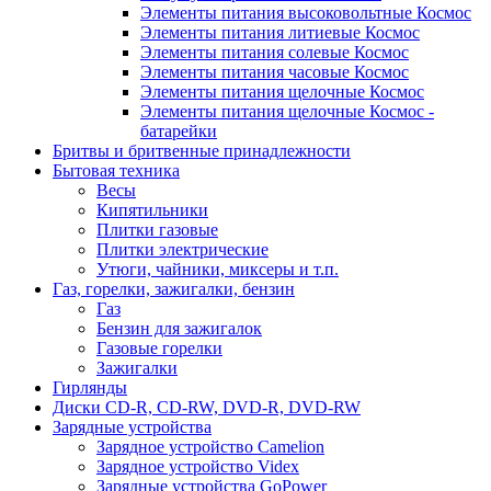
Элементы питания высоковольтные Космос
Элементы питания литиевые Космос
Элементы питания солевые Космос
Элементы питания часовые Космос
Элементы питания щелочные Космос
Элементы питания щелочные Космос -
батарейки
Бритвы и бритвенные принадлежности
Бытовая техника
Весы
Кипятильники
Плитки газовые
Плитки электрические
Утюги, чайники, миксеры и т.п.
Газ, горелки, зажигалки, бензин
Газ
Бензин для зажигалок
Газовые горелки
Зажигалки
Гирлянды
Диски CD-R, CD-RW, DVD-R, DVD-RW
Зарядные устройства
Зарядное устройство Camelion
Зарядное устройство Videx
Зарядные устройства GoPower