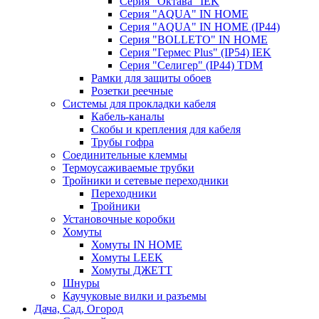
Серия "Октава" IEK
Серия "AQUA" IN HOME
Серия "AQUA" IN HOME (IP44)
Серия "BОLLETO" IN HOME
Серия "Гермес Plus" (IP54) IEK
Серия "Селигер" (IP44) TDM
Рамки для защиты обоев
Розетки реечные
Системы для прокладки кабеля
Кабель-каналы
Скобы и крепления для кабеля
Трубы гофра
Соединительные клеммы
Термоусаживаемые трубки
Тройники и сетевые переходники
Переходники
Тройники
Установочные коробки
Хомуты
Хомуты IN HOME
Хомуты LEEK
Хомуты ДЖЕТТ
Шнуры
Каучуковые вилки и разъемы
Дача, Сад, Огород