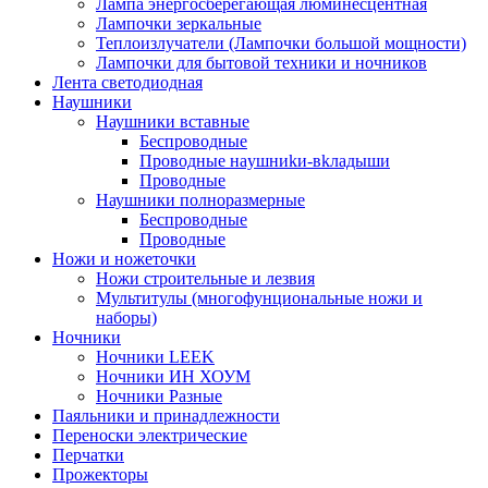
Лампа энергосберегающая люминесцентная
Лампочки зеркальные
Теплоизлучатели (Лампочки большой мощности)
Лампочки для бытовой техники и ночников
Лента светодиодная
Наушники
Наушники вставные
Беспроводные
Пpoвoдныe нayшниkи-вkлaдыши
Проводные
Наушники полноразмерные
Беспроводные
Проводные
Ножи и ножеточки
Ножи строительные и лезвия
Мультитулы (многофунциональные ножи и
наборы)
Ночники
Ночники LEEK
Ночники ИН ХОУМ
Ночники Разные
Паяльники и принадлежности
Переноски электрические
Перчатки
Прожекторы