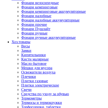
Фонари велосипедные
Фонари кемпинговые
Фонари кемпинговые аккумуляторные
Фонари налобные
Фонари налобные аккумуляторные
Фонари прочие
Фонари Пушлайт
Фонари ручные
Фонари ручные аккумуляторные
Хоз.товары
Весы
Замки
Кипятильники
Кисти малярные
Масло бытовое
Мешки для мусора
Освежители воздуха
Плечики
Плитки газовые
Плитки электрические
Свечи
Средства по уходу за обувью
Термометры
Термосы и термокружки
Торфогоршки, таблетки