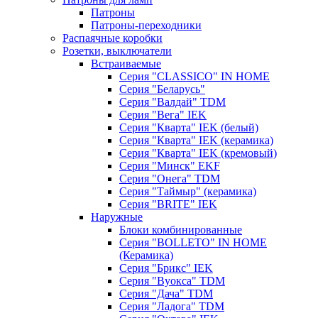
Патроны
Патроны-переходники
Распаячные коробки
Розетки, выключатели
Встраиваемые
Серия "CLASSICO" IN HOME
Серия "Беларусь"
Серия "Валдай" TDM
Серия "Вега" IEK
Серия "Кварта" IEK (белый)
Серия "Кварта" IEK (керамика)
Серия "Кварта" IEK (кремовый)
Серия "Минск" EKF
Серия "Онега" TDM
Серия "Таймыр" (керамика)
Серия "BRITE" IEK
Наружные
Блоки комбинированные
Серия "BОLLETO" IN HOME
(Керамика)
Серия "Брикс" IEK
Серия "Вуокса" TDM
Серия "Дача" TDM
Серия "Ладога" TDM