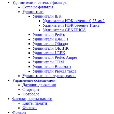
Удлинители и сетевые фильтры
Сетевые фильтры
Удлинители
Удлинители IEK
Удлинители ИЭК сечение 0,75 мм2
Удлинители ИЭК сечение 1 мм2
Удлинители GENERICA
Удлинители Perfeo
Удлинители ДЖЕТТ
Удлинители Обиход
Удлинители ОБЛИК
Удлинители LEEK
Удлинители Perfeo Amper
Удлинители TDM
Удлинители Веллконт
Удлинители Рыжая такса
Удлинители на катушке, рамке
Управление освещением
Датчики движения
Стартеры
Фотореле
Флешки, карты памяти
Карты памяти
Флешки
Фонари