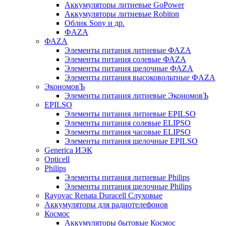
Аккумуляторы литиевые GoPower
Аккумуляторы литиевые Robiton
Облик Sony и др.
ФAZA
ФАZA
Элементы питания литиевые ФАZА
Элементы питания солевые ФАZА
Элементы питания щелочные ФАZА
Элементы питания высоковольтные ФAZA
ЭкономовЪ
Элементы питания литиевые ЭкономовЪ
EPILSO
Элементы питания литиевые EPILSO
Элементы питания солевые ELIPSO
Элементы питания часовые ELIPSO
Элементы питания щелочные EPILSO
Generica ИЭК
Opticell
Philips
Элементы питания литиевые Philips
Элементы питания щелочные Philips
Rayovac Renata Duracell Слуховые
Аккумуляторы для радиотелефонов
Космос
Аккумуляторы бытовые Космос