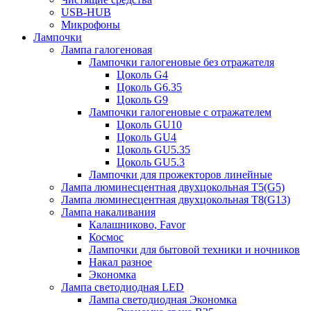
USB-HUB
Микрофоны
Лампочки
Лампа галогеновая
Лампочки галогеновые без отражателя
Цоколь G4
Цоколь G6.35
Цоколь G9
Лампочки галогеновые с отражателем
Цоколь GU10
Цоколь GU4
Цоколь GU5.35
Цоколь GU5.3
Лампочки для прожекторов линейные
Лампа люминесцентная двухцокольная Т5(G5)
Лампа люминесцентная двухцокольная Т8(G13)
Лампа накаливания
Калашниково, Favor
Космос
Лампочки для бытовой техники и ночников
Накал разное
Экономка
Лампа светодиодная LED
Лампа светодиодная Экономка