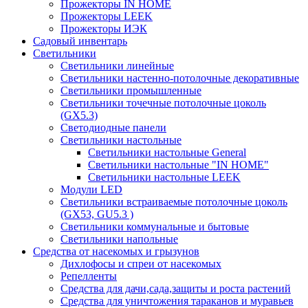
Прожекторы IN HOME
Прожекторы LEEK
Прожекторы ИЭК
Садовый инвентарь
Светильники
Светильники линейные
Светильники настенно-потолочные декоративные
Светильники промышленные
Светильники точечные потолочные цоколь
(GX5.3)
Светодиодные панели
Cветильники настольные
Светильники настольные General
Светильники настольные "IN HOME"
Светильники настольные LEEK
Модули LED
Светильники встраиваемые потолочные цоколь
(GX53, GU5.3 )
Светильники коммунальные и бытовые
Светильники напольные
Средства от насекомых и грызунов
Дихлофосы и спреи от насекомых
Репелленты
Средства для дачи,сада,защиты и роста растений
Средства для уничтожения тараканов и муравьев