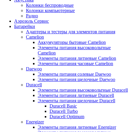
Колонки беспроводные
Колонки компьютерные
Радио
Аэрозоль Сервис
Батарейки
Aдаптеры и тестеры для элементов питания
Camelion
Аккумуляторы бытовые Camelion
Элементы питания высоковольтные
Camelion
Элементы питания литиевые Camelion
Элементы питания часовые Camelion
Daewoo
Элементы питания солевые Daewoo
Элементы питания щелочные Daewoo
Duracell
Элементы питания высоковольтные Duracell
Элементы питания литиевые Duracell
Элементы питания щелочные Duracell
Duracell Basic
Duracell Turbo
Duracell Optimum
Energizer
Элементы питания литиевые Energizer