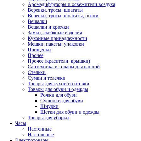
Аромадиффузоры и освежители воздуха
Веревки, тросы, шпагаты
Веревки, тросы, шпагаты, нитки
Вешалки
Вешалки и крючки
Замки, скобяные изделия
Кухонные принадлежности
Мешки, пакеты, упаковки
Прищепки
Прочее
Прочее (красители, крышки)
Сантехника и товары для ванной
Стельки
Сумки и тележки
Товары для кухни и готовки
Товары для обуви и одежды
Рожки для обуви
Сушилки для обуви
Шнурки
Щетки для обуви и одежды
Товары для уборки
Часы
Настенные
Настольные
Электротовары