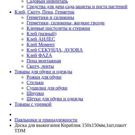
Садовый инвентарь
Средства для дачи,сада,защиты и роста растений
Клей, Скотч, Пена, Герметик
Герметики и силиконы
Герметики, силиконы, жидкие гвозди
Клеевые пистолеты и стержни
Клей (разный)
Клей АНЛЕС
Клей Момент
Клей СЕКУНДА, AVIORA
Клей ФАZА
Пена монтажная
Скотч, ленты
Товары для обуви и одежды
Рожки для обуви
Стельки
Сушилки для обуви
Шнурки
Щетки для обуви и одежды
Товары с уценкой
Паяльники и принадлежности
Доска для выжигания Кораблик 150х150мм,1шт,пакет
TDM