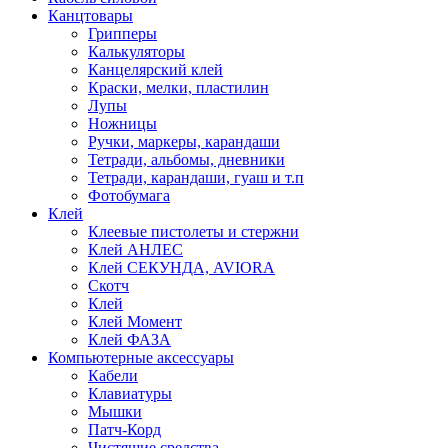
Канцтовары
Грипперы
Калькуляторы
Канцелярский клей
Краски, мелки, пластилин
Лупы
Ножницы
Ручки, маркеры, карандаши
Тетради, альбомы, дневники
Тетради, карандаши, гуаш и т.п
Фотобумага
Клей
Клеевые пистолеты и стержни
Клей АНЛЕС
Клей СЕКУНДА, AVIORA
Скотч
Клей
Клей Момент
Клей ФАЗА
Компьютерные аксессуары
Кабели
Клавиатуры
Мышки
Патч-Корд
Чистящие средства