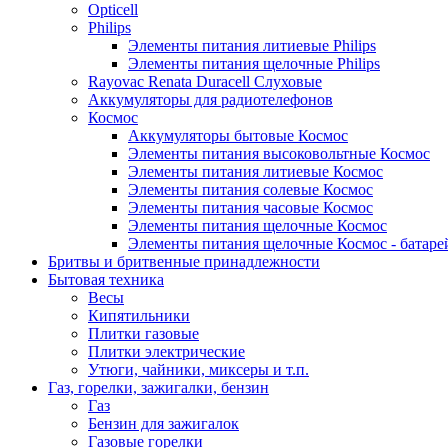
Opticell
Philips
Элементы питания литиевые Philips
Элементы питания щелочные Philips
Rayovac Renata Duracell Слуховые
Аккумуляторы для радиотелефонов
Космос
Аккумуляторы бытовые Космос
Элементы питания высоковольтные Космос
Элементы питания литиевые Космос
Элементы питания солевые Космос
Элементы питания часовые Космос
Элементы питания щелочные Космос
Элементы питания щелочные Космос - батаре
Бритвы и бритвенные принадлежности
Бытовая техника
Весы
Кипятильники
Плитки газовые
Плитки электрические
Утюги, чайники, миксеры и т.п.
Газ, горелки, зажигалки, бензин
Газ
Бензин для зажигалок
Газовые горелки