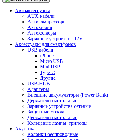
Автоаксессуары
AUX кабели
Автокомпрессоры
Автохимия
Автохолдеры
Зарядные устройства 12V
Аксессуары для смартфонов
USB кабели
iPhone
Micro USB
Mini USB
Type-C
Другие
USB-HUB
Адаптеры
Внешние аккумуляторы (Power Bank)
Держатели настольные
Зарядные устройства сетевые
Защитные стекла
Держатели настольные
Кольцевые лампы, триподы
Акустика
Колонки беспроводные
Колонки компьютерные