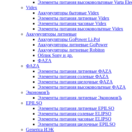
Элементы питания высоковольтовые Varta Electr
Videx
Аккумуляторы бытовые Videx
Элементы питания литиевые Videx
Элементы питания часовые Videx
Элементы питания высоковольтные Videx
Аккумуляторы литиевые
Аккумуляторы GoPower Li-Pol
Аккумуляторы литиевые GoPower
Аккумуляторы литиевые Robiton
Облик Sony и др.
ФAZA
ФАZA
Элементы питания литиевые ФАZА
Элементы питания солевые ФАZА
Элементы питания щелочные ФАZА
Элементы питания высоковольтные ФAZA
ЭкономовЪ
Элементы питания литиевые ЭкономовЪ
EPILSO
Элементы питания литиевые EPILSO
Элементы питания солевые ELIPSO
Элементы питания часовые ELIPSO
Элементы питания щелочные EPILSO
Generica ИЭК