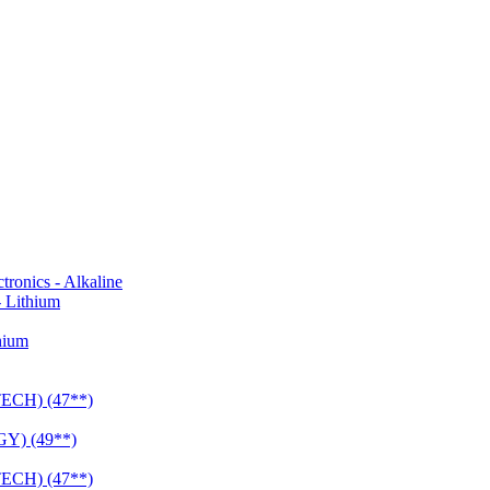
onics - Alkaline
 Lithium
hium
CH) (47**)
Y) (49**)
CH) (47**)