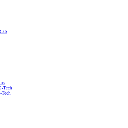
lab
lus
G-Tech
-Tech