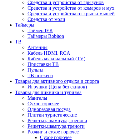
Средства и устройства от грызунов
Средства и устройства от комаров и мух
Средства и устройства от крыс и мышей
Средства от моли
Таймеры
Таймер IEK
Таймеры Robiton
ТВ
Антенны
Кабель HDMI, RCA
Кабель коаксиальный (TV)
Приставки ТВ
Пульты
ТВ штекера
Товары для активного отдыха и спорта
Игрушки (Цена без скидок)
Товары для пикника и туризма
Мангалы
Сухое горючее
Одноразовая посуда
Плитки туристические
Решетки, шампура, треноги
Решетки,шампура,треноги
Розжиг и сухое горючее
Сухое горючее