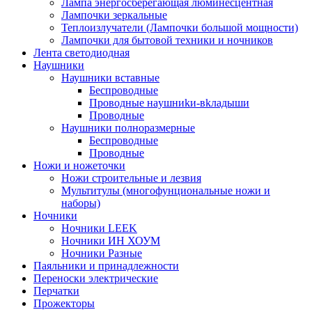
Лампа энергосберегающая люминесцентная
Лампочки зеркальные
Теплоизлучатели (Лампочки большой мощности)
Лампочки для бытовой техники и ночников
Лента светодиодная
Наушники
Наушники вставные
Беспроводные
Пpoвoдныe нayшниkи-вkлaдыши
Проводные
Наушники полноразмерные
Беспроводные
Проводные
Ножи и ножеточки
Ножи строительные и лезвия
Мультитулы (многофунциональные ножи и
наборы)
Ночники
Ночники LEEK
Ночники ИН ХОУМ
Ночники Разные
Паяльники и принадлежности
Переноски электрические
Перчатки
Прожекторы