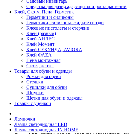
Садовый инвентарь
Средства для дачи,сада,защиты и роста растений
Клей, Скотч, Пена, Герметик
Герметики и силиконы
Герметики, силиконы, жидкие гвозди
Клеевые пистолеты и стержни
Клей (разный)
Клей АНЛЕС
Клей Момент
Клей СЕКУНДА, AVIORA
Клей ФАZА
Пена монтажная
Скотч, ленты
Товары для обуви и одежды
Рожки для обуви
Стельки
Сушилки для обуви
Шнурки
Щетки для обуви и одежды
Товары с уценкой
Лампочки
Лампа светодиодная LED
Лампа светодиодная IN HOME