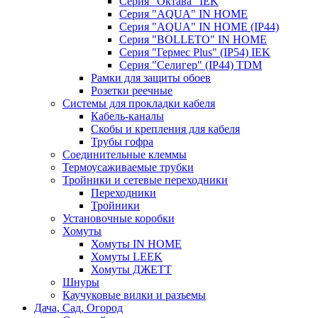
Серия "Октава" IEK
Серия "AQUA" IN HOME
Серия "AQUA" IN HOME (IP44)
Серия "BОLLETO" IN HOME
Серия "Гермес Plus" (IP54) IEK
Серия "Селигер" (IP44) TDM
Рамки для защиты обоев
Розетки реечные
Системы для прокладки кабеля
Кабель-каналы
Скобы и крепления для кабеля
Трубы гофра
Соединительные клеммы
Термоусаживаемые трубки
Тройники и сетевые переходники
Переходники
Тройники
Установочные коробки
Хомуты
Хомуты IN HOME
Хомуты LEEK
Хомуты ДЖЕТТ
Шнуры
Каучуковые вилки и разъемы
Дача, Сад, Огород