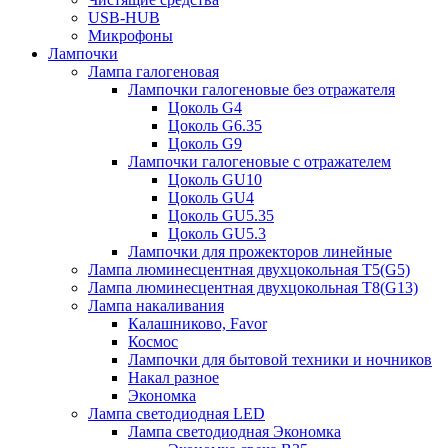
USB-HUB
Микрофоны
Лампочки
Лампа галогеновая
Лампочки галогеновые без отражателя
Цоколь G4
Цоколь G6.35
Цоколь G9
Лампочки галогеновые с отражателем
Цоколь GU10
Цоколь GU4
Цоколь GU5.35
Цоколь GU5.3
Лампочки для прожекторов линейные
Лампа люминесцентная двухцокольная Т5(G5)
Лампа люминесцентная двухцокольная Т8(G13)
Лампа накаливания
Калашниково, Favor
Космос
Лампочки для бытовой техники и ночников
Накал разное
Экономка
Лампа светодиодная LED
Лампа светодиодная Экономка