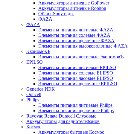
Аккумуляторы литиевые GoPower
Аккумуляторы литиевые Robiton
Облик Sony и др.
ФAZA
ФАZA
Элементы питания литиевые ФАZА
Элементы питания солевые ФАZА
Элементы питания щелочные ФАZА
Элементы питания высоковольтные ФAZA
ЭкономовЪ
Элементы питания литиевые ЭкономовЪ
EPILSO
Элементы питания литиевые EPILSO
Элементы питания солевые ELIPSO
Элементы питания часовые ELIPSO
Элементы питания щелочные EPILSO
Generica ИЭК
Opticell
Philips
Элементы питания литиевые Philips
Элементы питания щелочные Philips
Rayovac Renata Duracell Слуховые
Аккумуляторы для радиотелефонов
Космос
Аккумуляторы бытовые Космос