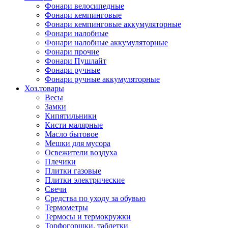
Фонари велосипедные
Фонари кемпинговые
Фонари кемпинговые аккумуляторные
Фонари налобные
Фонари налобные аккумуляторные
Фонари прочие
Фонари Пушлайт
Фонари ручные
Фонари ручные аккумуляторные
Хоз.товары
Весы
Замки
Кипятильники
Кисти малярные
Масло бытовое
Мешки для мусора
Освежители воздуха
Плечики
Плитки газовые
Плитки электрические
Свечи
Средства по уходу за обувью
Термометры
Термосы и термокружки
Торфогоршки, таблетки