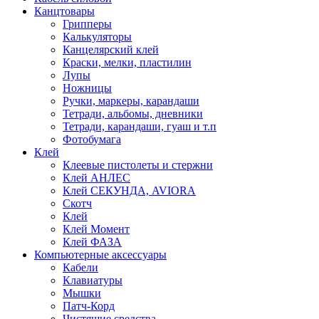
Канцтовары
Грипперы
Калькуляторы
Канцелярский клей
Краски, мелки, пластилин
Лупы
Ножницы
Ручки, маркеры, карандаши
Тетради, альбомы, дневники
Тетради, карандаши, гуаш и т.п
Фотобумага
Клей
Клеевые пистолеты и стержни
Клей АНЛЕС
Клей СЕКУНДА, AVIORA
Скотч
Клей
Клей Момент
Клей ФАЗА
Компьютерные аксессуары
Кабели
Клавиатуры
Мышки
Патч-Корд
Чистящие средства