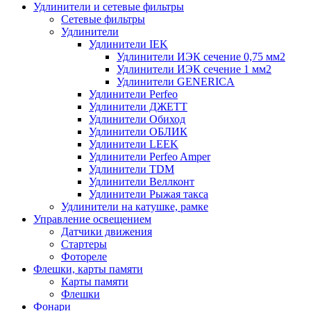
Удлинители и сетевые фильтры
Сетевые фильтры
Удлинители
Удлинители IEK
Удлинители ИЭК сечение 0,75 мм2
Удлинители ИЭК сечение 1 мм2
Удлинители GENERICA
Удлинители Perfeo
Удлинители ДЖЕТТ
Удлинители Обиход
Удлинители ОБЛИК
Удлинители LEEK
Удлинители Perfeo Amper
Удлинители TDM
Удлинители Веллконт
Удлинители Рыжая такса
Удлинители на катушке, рамке
Управление освещением
Датчики движения
Стартеры
Фотореле
Флешки, карты памяти
Карты памяти
Флешки
Фонари