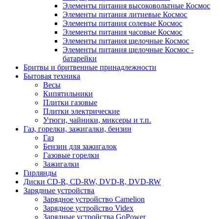
Элементы питания высоковольтные Космос
Элементы питания литиевые Космос
Элементы питания солевые Космос
Элементы питания часовые Космос
Элементы питания щелочные Космос
Элементы питания щелочные Космос -
батарейки
Бритвы и бритвенные принадлежности
Бытовая техника
Весы
Кипятильники
Плитки газовые
Плитки электрические
Утюги, чайники, миксеры и т.п.
Газ, горелки, зажигалки, бензин
Газ
Бензин для зажигалок
Газовые горелки
Зажигалки
Гирлянды
Диски CD-R, CD-RW, DVD-R, DVD-RW
Зарядные устройства
Зарядное устройство Camelion
Зарядное устройство Videx
Зарядные устройства GoPower