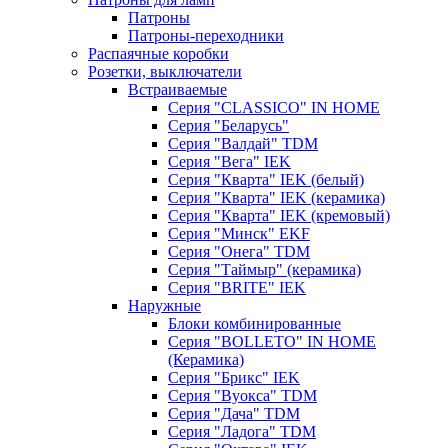
Патроны
Патроны-переходники
Распаячные коробки
Розетки, выключатели
Встраиваемые
Серия "CLASSICO" IN HOME
Серия "Беларусь"
Серия "Валдай" TDM
Серия "Вега" IEK
Серия "Кварта" IEK (белый)
Серия "Кварта" IEK (керамика)
Серия "Кварта" IEK (кремовый)
Серия "Минск" EKF
Серия "Онега" TDM
Серия "Таймыр" (керамика)
Серия "BRITE" IEK
Наружные
Блоки комбинированные
Серия "BОLLETO" IN HOME
(Керамика)
Серия "Брикс" IEK
Серия "Вуокса" TDM
Серия "Дача" TDM
Серия "Ладога" TDM