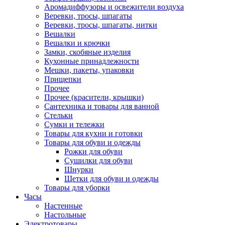
Аромадиффузоры и освежители воздуха
Веревки, тросы, шпагаты
Веревки, тросы, шпагаты, нитки
Вешалки
Вешалки и крючки
Замки, скобяные изделия
Кухонные принадлежности
Мешки, пакеты, упаковки
Прищепки
Прочее
Прочее (красители, крышки)
Сантехника и товары для ванной
Стельки
Сумки и тележки
Товары для кухни и готовки
Товары для обуви и одежды
Рожки для обуви
Сушилки для обуви
Шнурки
Щетки для обуви и одежды
Товары для уборки
Часы
Настенные
Настольные
Электротовары