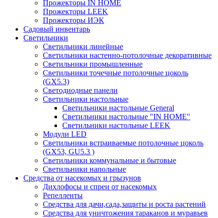
Прожекторы IN HOME
Прожекторы LEEK
Прожекторы ИЭК
Садовый инвентарь
Светильники
Светильники линейные
Светильники настенно-потолочные декоративные
Светильники промышленные
Светильники точечные потолочные цоколь
(GX5.3)
Светодиодные панели
Cветильники настольные
Светильники настольные General
Светильники настольные "IN HOME"
Светильники настольные LEEK
Модули LED
Светильники встраиваемые потолочные цоколь
(GX53, GU5.3 )
Светильники коммунальные и бытовые
Светильники напольные
Средства от насекомых и грызунов
Дихлофосы и спреи от насекомых
Репелленты
Средства для дачи,сада,защиты и роста растений
Средства для уничтожения тараканов и муравьев