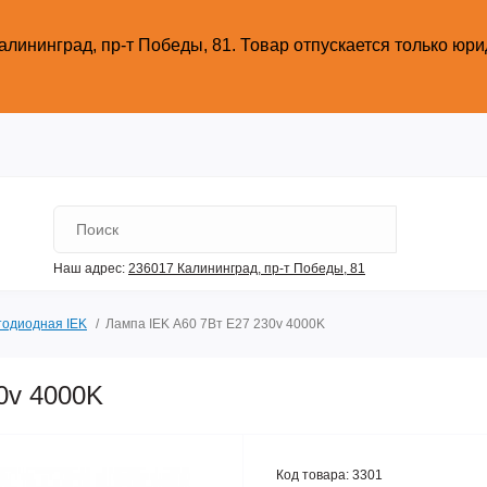
алининград, пр-т Победы, 81.
Товар отпускается только юр
Наш адрес:
236017 Калининград,​ пр-т Победы, 81
тодиодная IEK
Лампа IEK А60 7Вт Е27 230v 4000K
0v 4000K
Код товара:
3301