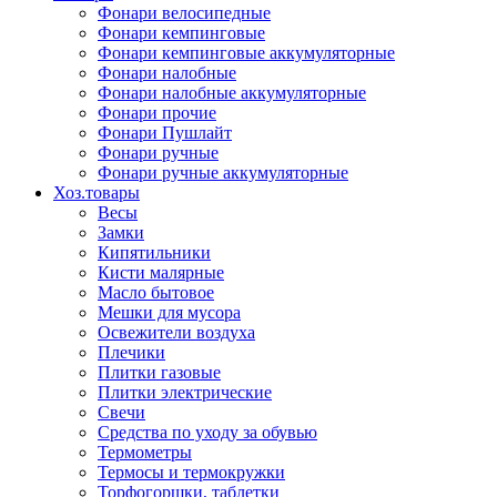
Фонари велосипедные
Фонари кемпинговые
Фонари кемпинговые аккумуляторные
Фонари налобные
Фонари налобные аккумуляторные
Фонари прочие
Фонари Пушлайт
Фонари ручные
Фонари ручные аккумуляторные
Хоз.товары
Весы
Замки
Кипятильники
Кисти малярные
Масло бытовое
Мешки для мусора
Освежители воздуха
Плечики
Плитки газовые
Плитки электрические
Свечи
Средства по уходу за обувью
Термометры
Термосы и термокружки
Торфогоршки, таблетки