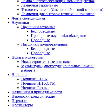
Лампа энергосберегающая люминесцентная
Лампочки зеркальные
Теплоизлучатели (Лампочки большой мощности)
Лампочки для бытовой техники и ночников
Лента светодиодная
Наушники
Наушники вставные
Беспроводные
Пpoвoдныe нayшниkи-вkлaдыши
Проводные
Наушники полноразмерные
Беспроводные
Проводные
Ножи и ножеточки
Ножи строительные и лезвия
Мультитулы (многофунциональные ножи и
наборы)
Ночники
Ночники LEEK
Ночники ИН ХОУМ
Ночники Разные
Паяльники и принадлежности
Переноски электрические
Перчатки
Прожекторы