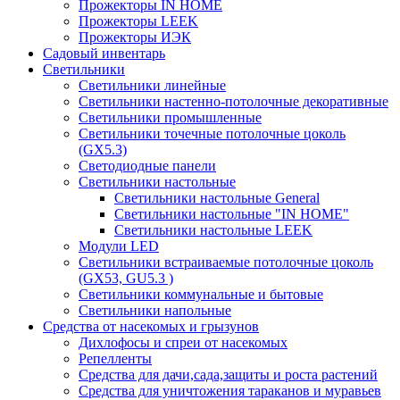
Прожекторы IN HOME
Прожекторы LEEK
Прожекторы ИЭК
Садовый инвентарь
Светильники
Светильники линейные
Светильники настенно-потолочные декоративные
Светильники промышленные
Светильники точечные потолочные цоколь
(GX5.3)
Светодиодные панели
Cветильники настольные
Светильники настольные General
Светильники настольные "IN HOME"
Светильники настольные LEEK
Модули LED
Светильники встраиваемые потолочные цоколь
(GX53, GU5.3 )
Светильники коммунальные и бытовые
Светильники напольные
Средства от насекомых и грызунов
Дихлофосы и спреи от насекомых
Репелленты
Средства для дачи,сада,защиты и роста растений
Средства для уничтожения тараканов и муравьев