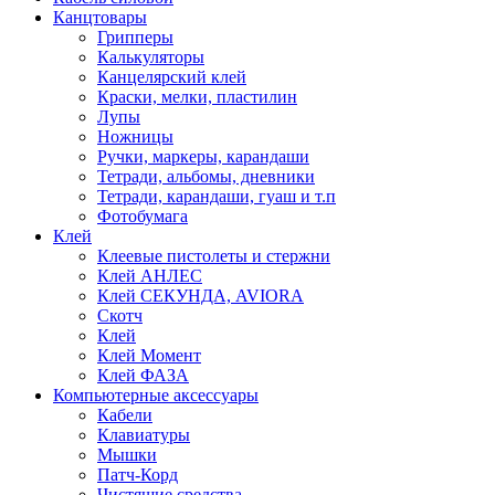
Канцтовары
Грипперы
Калькуляторы
Канцелярский клей
Краски, мелки, пластилин
Лупы
Ножницы
Ручки, маркеры, карандаши
Тетради, альбомы, дневники
Тетради, карандаши, гуаш и т.п
Фотобумага
Клей
Клеевые пистолеты и стержни
Клей АНЛЕС
Клей СЕКУНДА, AVIORA
Скотч
Клей
Клей Момент
Клей ФАЗА
Компьютерные аксессуары
Кабели
Клавиатуры
Мышки
Патч-Корд
Чистящие средства