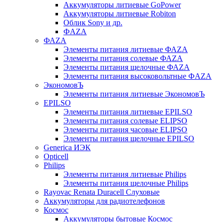
Аккумуляторы литиевые GoPower
Аккумуляторы литиевые Robiton
Облик Sony и др.
ФAZA
ФАZA
Элементы питания литиевые ФАZА
Элементы питания солевые ФАZА
Элементы питания щелочные ФАZА
Элементы питания высоковольтные ФAZA
ЭкономовЪ
Элементы питания литиевые ЭкономовЪ
EPILSO
Элементы питания литиевые EPILSO
Элементы питания солевые ELIPSO
Элементы питания часовые ELIPSO
Элементы питания щелочные EPILSO
Generica ИЭК
Opticell
Philips
Элементы питания литиевые Philips
Элементы питания щелочные Philips
Rayovac Renata Duracell Слуховые
Аккумуляторы для радиотелефонов
Космос
Аккумуляторы бытовые Космос