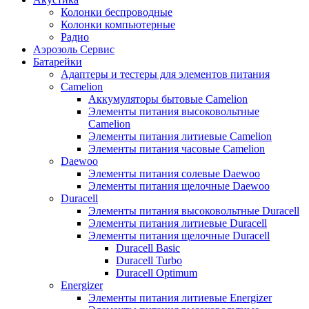
Колонки беспроводные
Колонки компьютерные
Радио
Аэрозоль Сервис
Батарейки
Aдаптеры и тестеры для элементов питания
Camelion
Аккумуляторы бытовые Camelion
Элементы питания высоковольтные
Camelion
Элементы питания литиевые Camelion
Элементы питания часовые Camelion
Daewoo
Элементы питания солевые Daewoo
Элементы питания щелочные Daewoo
Duracell
Элементы питания высоковольтные Duracell
Элементы питания литиевые Duracell
Элементы питания щелочные Duracell
Duracell Basic
Duracell Turbo
Duracell Optimum
Energizer
Элементы питания литиевые Energizer