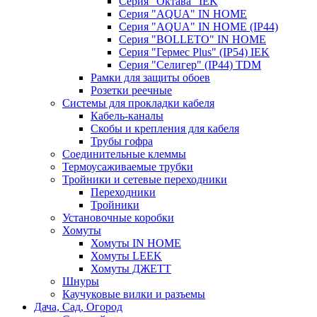
Серия "Октава" IEK
Серия "AQUA" IN HOME
Серия "AQUA" IN HOME (IP44)
Серия "BОLLETO" IN HOME
Серия "Гермес Plus" (IP54) IEK
Серия "Селигер" (IP44) TDM
Рамки для защиты обоев
Розетки реечные
Системы для прокладки кабеля
Кабель-каналы
Скобы и крепления для кабеля
Трубы гофра
Соединительные клеммы
Термоусаживаемые трубки
Тройники и сетевые переходники
Переходники
Тройники
Установочные коробки
Хомуты
Хомуты IN HOME
Хомуты LEEK
Хомуты ДЖЕТТ
Шнуры
Каучуковые вилки и разъемы
Дача, Сад, Огород