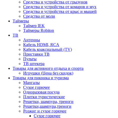
Средства и устройства от грызунов
Средства и устройства от комаров и мух
Средства и устройства от крыс и мышей
Средства от моли
Таймеры
Таймер IEK
Таймеры Robiton
ТВ
Антенны
Кабель HDMI, RCA
Кабель коаксиальный (TV)
Приставки ТВ
Пульты
ТВ штекера
Товары для активного отдыха и спорта
Игрушки (Цена без скидок)
Товары для пикника и туризма
Мангалы
Сухое горючее
Одноразовая посуда
Плитки туристические
Решетки, шампура, треноги
Решетки,шампура,треноги
Розжиг и сухое горючее
Сухое горючее