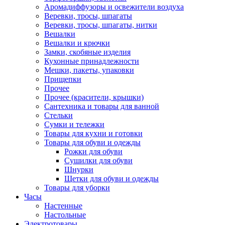
Аромадиффузоры и освежители воздуха
Веревки, тросы, шпагаты
Веревки, тросы, шпагаты, нитки
Вешалки
Вешалки и крючки
Замки, скобяные изделия
Кухонные принадлежности
Мешки, пакеты, упаковки
Прищепки
Прочее
Прочее (красители, крышки)
Сантехника и товары для ванной
Стельки
Сумки и тележки
Товары для кухни и готовки
Товары для обуви и одежды
Рожки для обуви
Сушилки для обуви
Шнурки
Щетки для обуви и одежды
Товары для уборки
Часы
Настенные
Настольные
Электротовары