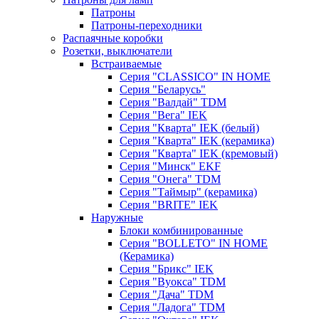
Патроны
Патроны-переходники
Распаячные коробки
Розетки, выключатели
Встраиваемые
Серия "CLASSICO" IN HOME
Серия "Беларусь"
Серия "Валдай" TDM
Серия "Вега" IEK
Серия "Кварта" IEK (белый)
Серия "Кварта" IEK (керамика)
Серия "Кварта" IEK (кремовый)
Серия "Минск" EKF
Серия "Онега" TDM
Серия "Таймыр" (керамика)
Серия "BRITE" IEK
Наружные
Блоки комбинированные
Серия "BОLLETO" IN HOME
(Керамика)
Серия "Брикс" IEK
Серия "Вуокса" TDM
Серия "Дача" TDM
Серия "Ладога" TDM