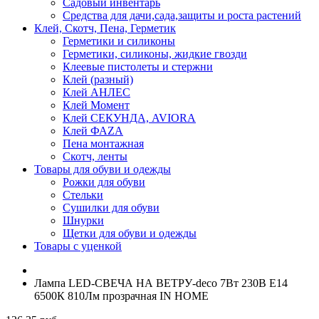
Садовый инвентарь
Средства для дачи,сада,защиты и роста растений
Клей, Скотч, Пена, Герметик
Герметики и силиконы
Герметики, силиконы, жидкие гвозди
Клеевые пистолеты и стержни
Клей (разный)
Клей АНЛЕС
Клей Момент
Клей СЕКУНДА, AVIORA
Клей ФАZА
Пена монтажная
Скотч, ленты
Товары для обуви и одежды
Рожки для обуви
Стельки
Сушилки для обуви
Шнурки
Щетки для обуви и одежды
Товары с уценкой
Лампа LED-СВЕЧА НА ВЕТРУ-deco 7Вт 230В Е14
6500К 810Лм прозрачная IN HOME