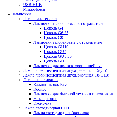
USB-HUB
Микрофоны
Лампочки
Лампа галогеновая
Лампочки галогеновые без отражателя
Цоколь G4
Цоколь G6.35
Цоколь G9
Лампочки галогеновые с отражателем
Цоколь GU10
Цоколь GU4
Цоколь GU5.35
Цоколь GU5.3
Лампочки для прожекторов линейные
Лампа люминесцентная двухцокольная Т5(G5)
Лампа люминесцентная двухцокольная Т8(G13)
Лампа накаливания
Калашниково, Favor
Космос
Лампочки для бытовой техники и ночников
Накал разное
Экономка
Лампа светодиодная LED
Лампа светодиодная Экономка