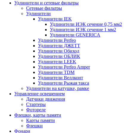
Удлинители и сетевые фильтры
Сетевые фильтры
Удлинители
Удлинители IEK
Удлинители ИЭК сечение 0,75 мм2
Удлинители ИЭК сечение 1 мм2
Удлинители GENERICA
Удлинители Perfeo
Удлинители ДЖЕТТ
Удлинители Обиход
Удлинители ОБЛИК
Удлинители LEEK
Удлинители Perfeo Amper
Удлинители TDM
Удлинители Веллконт
Удлинители Рыжая такса
Удлинители на катушке, рамке
Управление освещением
Датчики движения
Стартеры
Фотореле
Флешки, карты памяти
Карты памяти
Флешки
Фонари