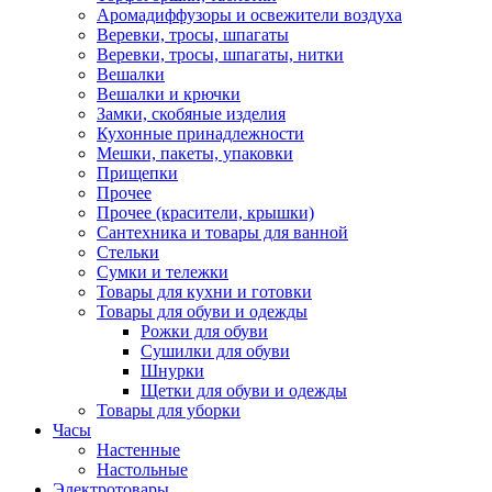
Аромадиффузоры и освежители воздуха
Веревки, тросы, шпагаты
Веревки, тросы, шпагаты, нитки
Вешалки
Вешалки и крючки
Замки, скобяные изделия
Кухонные принадлежности
Мешки, пакеты, упаковки
Прищепки
Прочее
Прочее (красители, крышки)
Сантехника и товары для ванной
Стельки
Сумки и тележки
Товары для кухни и готовки
Товары для обуви и одежды
Рожки для обуви
Сушилки для обуви
Шнурки
Щетки для обуви и одежды
Товары для уборки
Часы
Настенные
Настольные
Электротовары