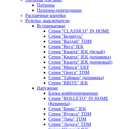
Патроны
Патроны-переходники
Распаячные коробки
Розетки, выключатели
Встраиваемые
Серия "CLASSICO" IN HOME
Серия "Беларусь"
Серия "Валдай" TDM
Серия "Вега" IEK
Серия "Кварта" IEK (белый)
Серия "Кварта" IEK (керамика)
Серия "Кварта" IEK (кремовый)
Серия "Минск" EKF
Серия "Онега" TDM
Серия "Таймыр" (керамика)
Серия "BRITE" IEK
Наружные
Блоки комбинированные
Серия "BОLLETO" IN HOME
(Керамика)
Серия "Брикс" IEK
Серия "Вуокса" TDM
Серия "Дача" TDM
Серия "Ладога" TDM