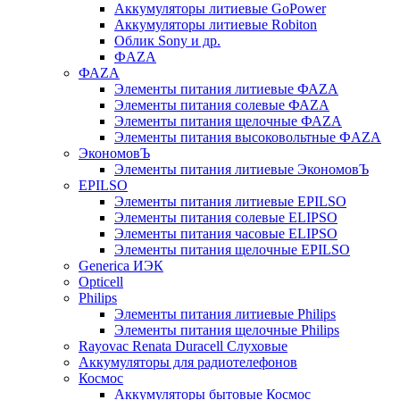
Аккумуляторы литиевые GoPower
Аккумуляторы литиевые Robiton
Облик Sony и др.
ФAZA
ФАZA
Элементы питания литиевые ФАZА
Элементы питания солевые ФАZА
Элементы питания щелочные ФАZА
Элементы питания высоковольтные ФAZA
ЭкономовЪ
Элементы питания литиевые ЭкономовЪ
EPILSO
Элементы питания литиевые EPILSO
Элементы питания солевые ELIPSO
Элементы питания часовые ELIPSO
Элементы питания щелочные EPILSO
Generica ИЭК
Opticell
Philips
Элементы питания литиевые Philips
Элементы питания щелочные Philips
Rayovac Renata Duracell Слуховые
Аккумуляторы для радиотелефонов
Космос
Аккумуляторы бытовые Космос