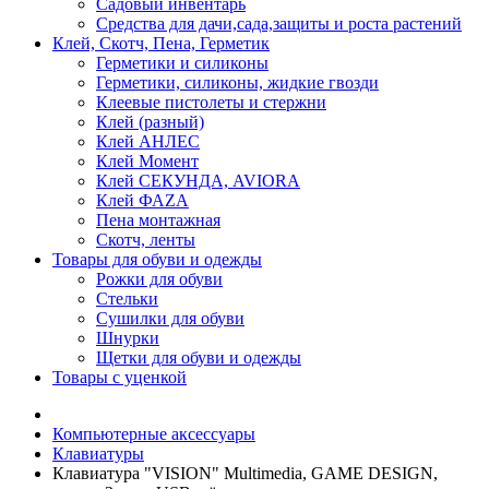
Садовый инвентарь
Средства для дачи,сада,защиты и роста растений
Клей, Скотч, Пена, Герметик
Герметики и силиконы
Герметики, силиконы, жидкие гвозди
Клеевые пистолеты и стержни
Клей (разный)
Клей АНЛЕС
Клей Момент
Клей СЕКУНДА, AVIORA
Клей ФАZА
Пена монтажная
Скотч, ленты
Товары для обуви и одежды
Рожки для обуви
Стельки
Сушилки для обуви
Шнурки
Щетки для обуви и одежды
Товары с уценкой
Компьютерные аксессуары
Клавиатуры
Клавиатура "VISION" Multimedia, GAME DESIGN,