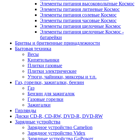
Элементы питания высоковольтные Космос
Элементы питания литиевые Космос
Элементы питания солевые Космос
Элементы питания часовые Космос
Элементы питания щелочные Космос
Элементы питания щелочные Космос -
батарейки
Бритвы и бритвенные принадлежности
Бытовая техника
Весы
Кипятильники
Плитки газовые
Плитки электрические
Утюги, чайники, миксеры и т.п.
Газ, горелки, зажигалки, бензин
Газ
Бензин для зажигалок
Газовые горелки
Зажигалки
Гирлянды
Диски CD-R, CD-RW, DVD-R, DVD-RW
Зарядные устройства
Зарядное устройство Camelion
Зарядное устройство Videx
Зарядные устройства GoPower