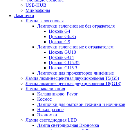
USB-HUB
Микрофоны
Лампочки
Лампа галогеновая
Лампочки галогеновые без отражателя
Цоколь G4
Цоколь G6.35
Цоколь G9
Лампочки галогеновые с отражателем
Цоколь GU10
Цоколь GU4
Цоколь GU5.35
Цоколь GU5.3
Лампочки для прожекторов линейные
Лампа люминесцентная двухцокольная Т5(G5)
Лампа люминесцентная двухцокольная Т8(G13)
Лампа накаливания
Калашниково, Favor
Космос
Лампочки для бытовой техники и ночников
Накал разное
Экономка
Лампа светодиодная LED
Лампа светодиодная Экономка