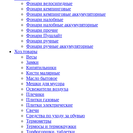
Фонари велосипедные
Фонари кемпинговые
Фонари кемпинговые аккумуляторные
Фонари налобные
Фонари налобные аккумуляторные
Фонари прочие
Фонари Пушлайт
Фонари ручные
Фонари ручные аккумуляторные
Хоз.товары
Весы
Замки
Кипятильники
Кисти малярные
Масло бытовое
Мешки для мусора
Освежители воздуха
Плечики
Плитки газовые
Плитки электрические
Свечи
Средства по уходу за обувью
Термометры
Термосы и термокружки
Торфогоршки, таблетки