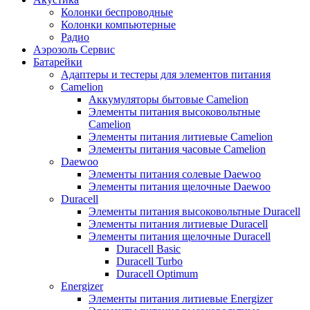
Колонки беспроводные
Колонки компьютерные
Радио
Аэрозоль Сервис
Батарейки
Aдаптеры и тестеры для элементов питания
Camelion
Аккумуляторы бытовые Camelion
Элементы питания высоковольтные
Camelion
Элементы питания литиевые Camelion
Элементы питания часовые Camelion
Daewoo
Элементы питания солевые Daewoo
Элементы питания щелочные Daewoo
Duracell
Элементы питания высоковольтные Duracell
Элементы питания литиевые Duracell
Элементы питания щелочные Duracell
Duracell Basic
Duracell Turbo
Duracell Optimum
Energizer
Элементы питания литиевые Energizer