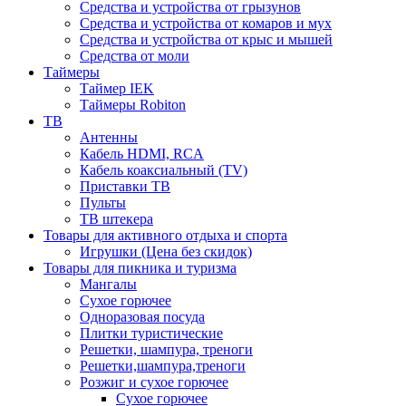
Средства и устройства от грызунов
Средства и устройства от комаров и мух
Средства и устройства от крыс и мышей
Средства от моли
Таймеры
Таймер IEK
Таймеры Robiton
ТВ
Антенны
Кабель HDMI, RCA
Кабель коаксиальный (TV)
Приставки ТВ
Пульты
ТВ штекера
Товары для активного отдыха и спорта
Игрушки (Цена без скидок)
Товары для пикника и туризма
Мангалы
Сухое горючее
Одноразовая посуда
Плитки туристические
Решетки, шампура, треноги
Решетки,шампура,треноги
Розжиг и сухое горючее
Сухое горючее