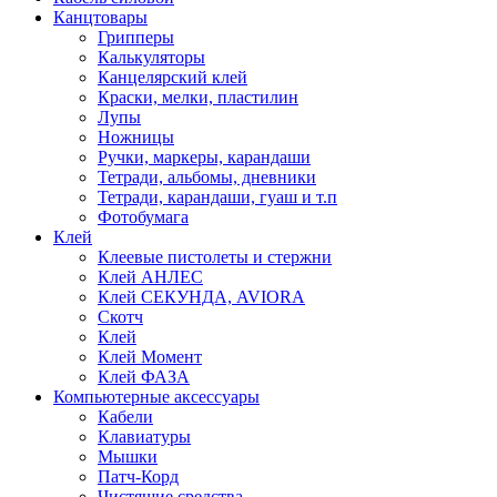
Канцтовары
Грипперы
Калькуляторы
Канцелярский клей
Краски, мелки, пластилин
Лупы
Ножницы
Ручки, маркеры, карандаши
Тетради, альбомы, дневники
Тетради, карандаши, гуаш и т.п
Фотобумага
Клей
Клеевые пистолеты и стержни
Клей АНЛЕС
Клей СЕКУНДА, AVIORA
Скотч
Клей
Клей Момент
Клей ФАЗА
Компьютерные аксессуары
Кабели
Клавиатуры
Мышки
Патч-Корд
Чистящие средства