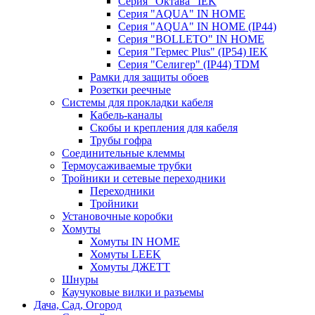
Серия "Октава" IEK
Серия "AQUA" IN HOME
Серия "AQUA" IN HOME (IP44)
Серия "BОLLETO" IN HOME
Серия "Гермес Plus" (IP54) IEK
Серия "Селигер" (IP44) TDM
Рамки для защиты обоев
Розетки реечные
Системы для прокладки кабеля
Кабель-каналы
Скобы и крепления для кабеля
Трубы гофра
Соединительные клеммы
Термоусаживаемые трубки
Тройники и сетевые переходники
Переходники
Тройники
Установочные коробки
Хомуты
Хомуты IN HOME
Хомуты LEEK
Хомуты ДЖЕТТ
Шнуры
Каучуковые вилки и разъемы
Дача, Сад, Огород