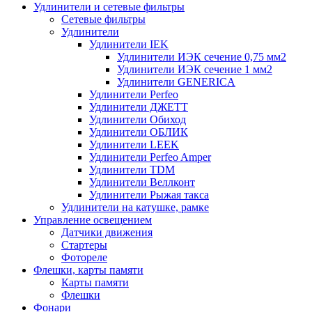
Удлинители и сетевые фильтры
Сетевые фильтры
Удлинители
Удлинители IEK
Удлинители ИЭК сечение 0,75 мм2
Удлинители ИЭК сечение 1 мм2
Удлинители GENERICA
Удлинители Perfeo
Удлинители ДЖЕТТ
Удлинители Обиход
Удлинители ОБЛИК
Удлинители LEEK
Удлинители Perfeo Amper
Удлинители TDM
Удлинители Веллконт
Удлинители Рыжая такса
Удлинители на катушке, рамке
Управление освещением
Датчики движения
Стартеры
Фотореле
Флешки, карты памяти
Карты памяти
Флешки
Фонари