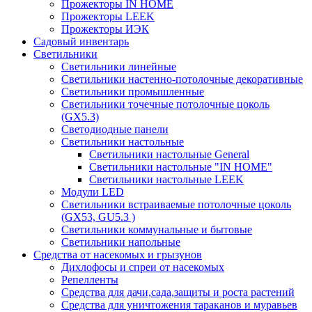
Прожекторы IN HOME
Прожекторы LEEK
Прожекторы ИЭК
Садовый инвентарь
Светильники
Светильники линейные
Светильники настенно-потолочные декоративные
Светильники промышленные
Светильники точечные потолочные цоколь
(GX5.3)
Светодиодные панели
Cветильники настольные
Светильники настольные General
Светильники настольные "IN HOME"
Светильники настольные LEEK
Модули LED
Светильники встраиваемые потолочные цоколь
(GX53, GU5.3 )
Светильники коммунальные и бытовые
Светильники напольные
Средства от насекомых и грызунов
Дихлофосы и спреи от насекомых
Репелленты
Средства для дачи,сада,защиты и роста растений
Средства для уничтожения тараканов и муравьев