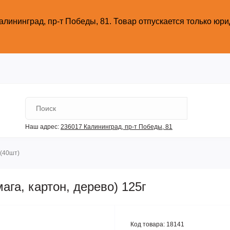
алининград, пр-т Победы, 81.
Товар отпускается только юр
Наш адрес:
236017 Калининград,​ пр-т Победы, 81
 (40шт)
а, картон, дерево) 125г
Код товара:
18141