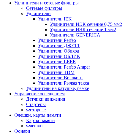
Удлинители и сетевые фильтры
Сетевые фильтры
Удлинители
Удлинители IEK
Удлинители ИЭК сечение 0,75 мм2
Удлинители ИЭК сечение 1 мм2
Удлинители GENERICA
Удлинители Perfeo
Удлинители ДЖЕТТ
Удлинители Обиход
Удлинители ОБЛИК
Удлинители LEEK
Удлинители Perfeo Amper
Удлинители TDM
Удлинители Веллконт
Удлинители Рыжая такса
Удлинители на катушке, рамке
Управление освещением
Датчики движения
Стартеры
Фотореле
Флешки, карты памяти
Карты памяти
Флешки
Фонари