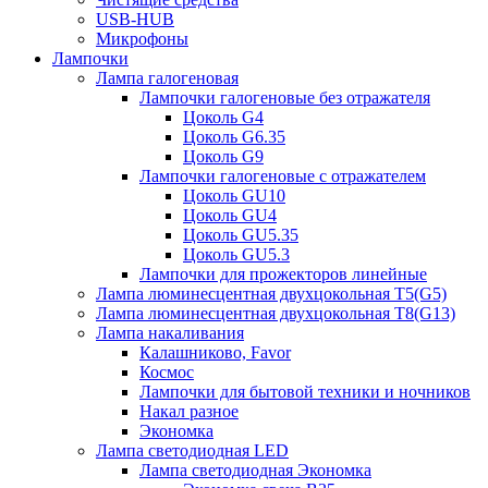
USB-HUB
Микрофоны
Лампочки
Лампа галогеновая
Лампочки галогеновые без отражателя
Цоколь G4
Цоколь G6.35
Цоколь G9
Лампочки галогеновые с отражателем
Цоколь GU10
Цоколь GU4
Цоколь GU5.35
Цоколь GU5.3
Лампочки для прожекторов линейные
Лампа люминесцентная двухцокольная Т5(G5)
Лампа люминесцентная двухцокольная Т8(G13)
Лампа накаливания
Калашниково, Favor
Космос
Лампочки для бытовой техники и ночников
Накал разное
Экономка
Лампа светодиодная LED
Лампа светодиодная Экономка