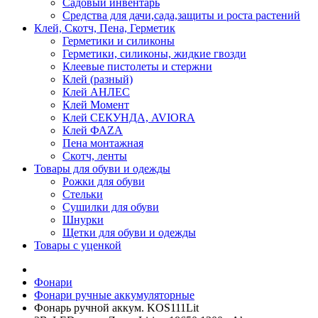
Садовый инвентарь
Средства для дачи,сада,защиты и роста растений
Клей, Скотч, Пена, Герметик
Герметики и силиконы
Герметики, силиконы, жидкие гвозди
Клеевые пистолеты и стержни
Клей (разный)
Клей АНЛЕС
Клей Момент
Клей СЕКУНДА, AVIORA
Клей ФАZА
Пена монтажная
Скотч, ленты
Товары для обуви и одежды
Рожки для обуви
Стельки
Сушилки для обуви
Шнурки
Щетки для обуви и одежды
Товары с уценкой
Фонари
Фонари ручные аккумуляторные
Фонарь ручной аккум. KOS111Lit