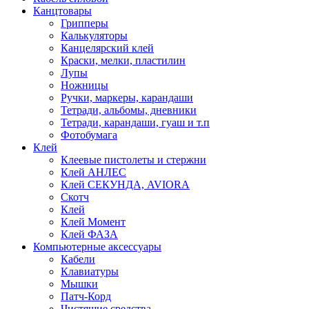
Канцтовары
Грипперы
Калькуляторы
Канцелярский клей
Краски, мелки, пластилин
Лупы
Ножницы
Ручки, маркеры, карандаши
Тетради, альбомы, дневники
Тетради, карандаши, гуаш и т.п
Фотобумага
Клей
Клеевые пистолеты и стержни
Клей АНЛЕС
Клей СЕКУНДА, AVIORA
Скотч
Клей
Клей Момент
Клей ФАЗА
Компьютерные аксессуары
Кабели
Клавиатуры
Мышки
Патч-Корд
Чистящие средства