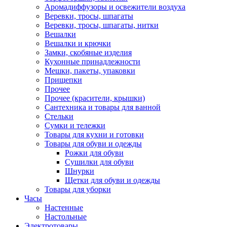
Аромадиффузоры и освежители воздуха
Веревки, тросы, шпагаты
Веревки, тросы, шпагаты, нитки
Вешалки
Вешалки и крючки
Замки, скобяные изделия
Кухонные принадлежности
Мешки, пакеты, упаковки
Прищепки
Прочее
Прочее (красители, крышки)
Сантехника и товары для ванной
Стельки
Сумки и тележки
Товары для кухни и готовки
Товары для обуви и одежды
Рожки для обуви
Сушилки для обуви
Шнурки
Щетки для обуви и одежды
Товары для уборки
Часы
Настенные
Настольные
Электротовары