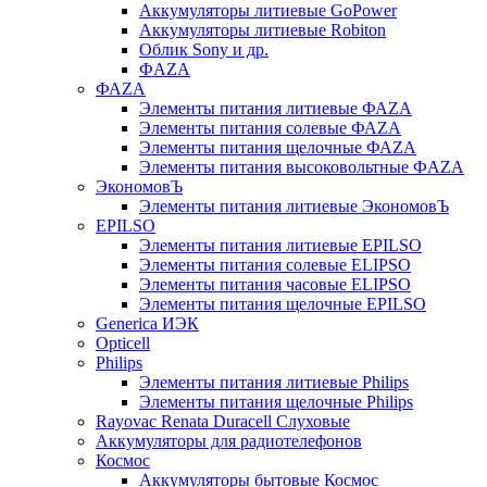
Аккумуляторы литиевые GoPower
Аккумуляторы литиевые Robiton
Облик Sony и др.
ФAZA
ФАZA
Элементы питания литиевые ФАZА
Элементы питания солевые ФАZА
Элементы питания щелочные ФАZА
Элементы питания высоковольтные ФAZA
ЭкономовЪ
Элементы питания литиевые ЭкономовЪ
EPILSO
Элементы питания литиевые EPILSO
Элементы питания солевые ELIPSO
Элементы питания часовые ELIPSO
Элементы питания щелочные EPILSO
Generica ИЭК
Opticell
Philips
Элементы питания литиевые Philips
Элементы питания щелочные Philips
Rayovac Renata Duracell Слуховые
Аккумуляторы для радиотелефонов
Космос
Аккумуляторы бытовые Космос