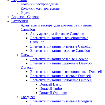
Колонки беспроводные
Колонки компьютерные
Радио
Аэрозоль Сервис
Батарейки
Aдаптеры и тестеры для элементов питания
Camelion
Аккумуляторы бытовые Camelion
Элементы питания высоковольтные
Camelion
Элементы питания литиевые Camelion
Элементы питания часовые Camelion
Daewoo
Элементы питания солевые Daewoo
Элементы питания щелочные Daewoo
Duracell
Элементы питания высоковольтные Duracell
Элементы питания литиевые Duracell
Элементы питания щелочные Duracell
Duracell Basic
Duracell Turbo
Duracell Optimum
Energizer
Элементы питания литиевые Energizer