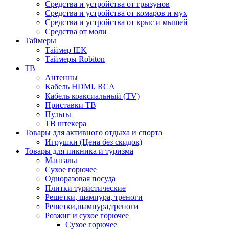
Средства и устройства от грызунов
Средства и устройства от комаров и мух
Средства и устройства от крыс и мышей
Средства от моли
Таймеры
Таймер IEK
Таймеры Robiton
ТВ
Антенны
Кабель HDMI, RCA
Кабель коаксиальный (TV)
Приставки ТВ
Пульты
ТВ штекера
Товары для активного отдыха и спорта
Игрушки (Цена без скидок)
Товары для пикника и туризма
Мангалы
Сухое горючее
Одноразовая посуда
Плитки туристические
Решетки, шампура, треноги
Решетки,шампура,треноги
Розжиг и сухое горючее
Сухое горючее