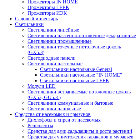
Прожекторы IN HOME
Прожекторы LEEK
Прожекторы ИЭК
Садовый инвентарь
Светильники
Светильники линейные
Светильники настенно-потолочные декоративные
Светильники промышленные
Светильники точечные потолочные цоколь
(GX5.3)
Светодиодные панели
Cветильники настольные
Светильники настольные General
Светильники настольные "IN HOME"
Светильники настольные LEEK
Модули LED
Светильники встраиваемые потолочные цоколь
(GX53, GU5.3 )
Светильники коммунальные и бытовые
Светильники напольные
Средства от насекомых и грызунов
Дихлофосы и спреи от насекомых
Репелленты
Средства для дачи,сада,защиты и роста растений
Средства для уничтожения тараканов и муравьев