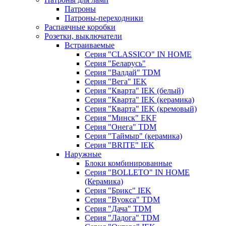
Патроны
Патроны-переходники
Распаячные коробки
Розетки, выключатели
Встраиваемые
Серия "CLASSICO" IN HOME
Серия "Беларусь"
Серия "Валдай" TDM
Серия "Вега" IEK
Серия "Кварта" IEK (белый)
Серия "Кварта" IEK (керамика)
Серия "Кварта" IEK (кремовый)
Серия "Минск" EKF
Серия "Онега" TDM
Серия "Таймыр" (керамика)
Серия "BRITE" IEK
Наружные
Блоки комбинированные
Серия "BОLLETO" IN HOME
(Керамика)
Серия "Брикс" IEK
Серия "Вуокса" TDM
Серия "Дача" TDM
Серия "Ладога" TDM