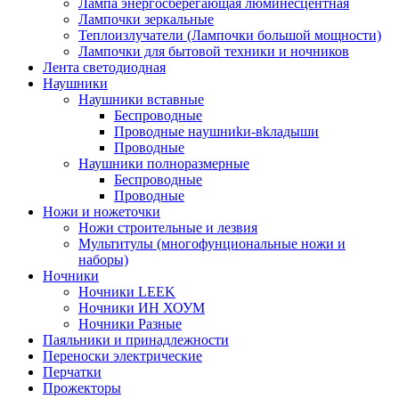
Лампа энергосберегающая люминесцентная
Лампочки зеркальные
Теплоизлучатели (Лампочки большой мощности)
Лампочки для бытовой техники и ночников
Лента светодиодная
Наушники
Наушники вставные
Беспроводные
Пpoвoдныe нayшниkи-вkлaдыши
Проводные
Наушники полноразмерные
Беспроводные
Проводные
Ножи и ножеточки
Ножи строительные и лезвия
Мультитулы (многофунциональные ножи и
наборы)
Ночники
Ночники LEEK
Ночники ИН ХОУМ
Ночники Разные
Паяльники и принадлежности
Переноски электрические
Перчатки
Прожекторы