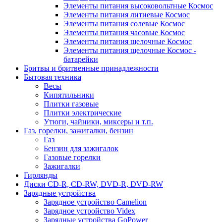
Элементы питания высоковольтные Космос
Элементы питания литиевые Космос
Элементы питания солевые Космос
Элементы питания часовые Космос
Элементы питания щелочные Космос
Элементы питания щелочные Космос -
батарейки
Бритвы и бритвенные принадлежности
Бытовая техника
Весы
Кипятильники
Плитки газовые
Плитки электрические
Утюги, чайники, миксеры и т.п.
Газ, горелки, зажигалки, бензин
Газ
Бензин для зажигалок
Газовые горелки
Зажигалки
Гирлянды
Диски CD-R, CD-RW, DVD-R, DVD-RW
Зарядные устройства
Зарядное устройство Camelion
Зарядное устройство Videx
Зарядные устройства GoPower