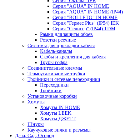
Серия "Октава" IEK
Серия "AQUA" IN HOME
Серия "AQUA" IN HOME (IP44)
Серия "BОLLETO" IN HOME
Серия "Гермес Plus" (IP54) IEK
Серия "Селигер" (IP44) TDM
Рамки для защиты обоев
Розетки реечные
Системы для прокладки кабеля
Кабель-каналы
Скобы и крепления для кабеля
Трубы гофра
Соединительные клеммы
Термоусаживаемые трубки
Тройники и сетевые переходники
Переходники
Тройники
Установочные коробки
Хомуты
Хомуты IN HOME
Хомуты LEEK
Хомуты ДЖЕТТ
Шнуры
Каучуковые вилки и разъемы
Дача, Сад, Огород