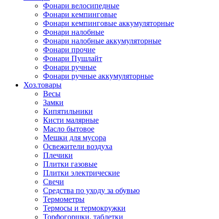
Фонари велосипедные
Фонари кемпинговые
Фонари кемпинговые аккумуляторные
Фонари налобные
Фонари налобные аккумуляторные
Фонари прочие
Фонари Пушлайт
Фонари ручные
Фонари ручные аккумуляторные
Хоз.товары
Весы
Замки
Кипятильники
Кисти малярные
Масло бытовое
Мешки для мусора
Освежители воздуха
Плечики
Плитки газовые
Плитки электрические
Свечи
Средства по уходу за обувью
Термометры
Термосы и термокружки
Торфогоршки, таблетки