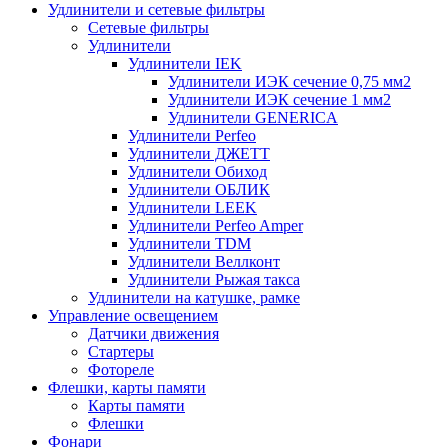
Удлинители и сетевые фильтры
Сетевые фильтры
Удлинители
Удлинители IEK
Удлинители ИЭК сечение 0,75 мм2
Удлинители ИЭК сечение 1 мм2
Удлинители GENERICA
Удлинители Perfeo
Удлинители ДЖЕТТ
Удлинители Обиход
Удлинители ОБЛИК
Удлинители LEEK
Удлинители Perfeo Amper
Удлинители TDM
Удлинители Веллконт
Удлинители Рыжая такса
Удлинители на катушке, рамке
Управление освещением
Датчики движения
Стартеры
Фотореле
Флешки, карты памяти
Карты памяти
Флешки
Фонари