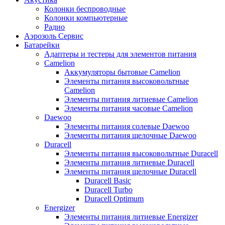
Колонки беспроводные
Колонки компьютерные
Радио
Аэрозоль Сервис
Батарейки
Aдаптеры и тестеры для элементов питания
Camelion
Аккумуляторы бытовые Camelion
Элементы питания высоковольтные
Camelion
Элементы питания литиевые Camelion
Элементы питания часовые Camelion
Daewoo
Элементы питания солевые Daewoo
Элементы питания щелочные Daewoo
Duracell
Элементы питания высоковольтные Duracell
Элементы питания литиевые Duracell
Элементы питания щелочные Duracell
Duracell Basic
Duracell Turbo
Duracell Optimum
Energizer
Элементы питания литиевые Energizer