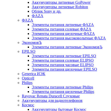
Аккумуляторы литиевые GoPower
Аккумуляторы литиевые Robiton
Облик Sony и др.
ФAZA
ФАZA
Элементы питания литиевые ФАZА
Элементы питания солевые ФАZА
Элементы питания щелочные ФАZА
Элементы питания высоковольтные ФAZA
ЭкономовЪ
Элементы питания литиевые ЭкономовЪ
EPILSO
Элементы питания литиевые EPILSO
Элементы питания солевые ELIPSO
Элементы питания часовые ELIPSO
Элементы питания щелочные EPILSO
Generica ИЭК
Opticell
Philips
Элементы питания литиевые Philips
Элементы питания щелочные Philips
Rayovac Renata Duracell Слуховые
Аккумуляторы для радиотелефонов
Космос
Аккумуляторы бытовые Космос