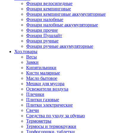
Фонари велосипедные
Фонари кемпинговые
Фонари кемпинговые аккумуляторные
Фонари налобные
Фонари налобные аккумуляторные
Фонари прочие
Фонари Пушлайт
Фонари ручные
Фонари ручные аккумуляторные
Хоз.товары
Весы
Замки
Кипятильники
Кисти малярные
Масло бытовое
Мешки для мусора
Освежители воздуха
Плечики
Плитки газовые
Плитки электрические
Свечи
Средства по уходу за обувью
Термометры
Термосы и термокружки
Торфогоршки, таблетки