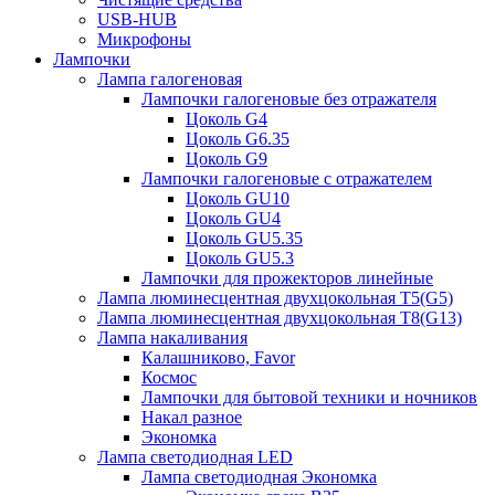
USB-HUB
Микрофоны
Лампочки
Лампа галогеновая
Лампочки галогеновые без отражателя
Цоколь G4
Цоколь G6.35
Цоколь G9
Лампочки галогеновые с отражателем
Цоколь GU10
Цоколь GU4
Цоколь GU5.35
Цоколь GU5.3
Лампочки для прожекторов линейные
Лампа люминесцентная двухцокольная Т5(G5)
Лампа люминесцентная двухцокольная Т8(G13)
Лампа накаливания
Калашниково, Favor
Космос
Лампочки для бытовой техники и ночников
Накал разное
Экономка
Лампа светодиодная LED
Лампа светодиодная Экономка