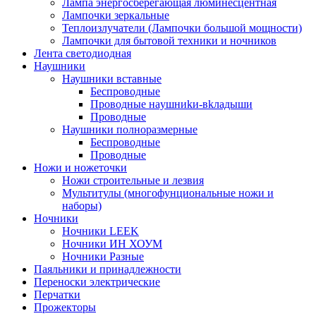
Лампа энергосберегающая люминесцентная
Лампочки зеркальные
Теплоизлучатели (Лампочки большой мощности)
Лампочки для бытовой техники и ночников
Лента светодиодная
Наушники
Наушники вставные
Беспроводные
Пpoвoдныe нayшниkи-вkлaдыши
Проводные
Наушники полноразмерные
Беспроводные
Проводные
Ножи и ножеточки
Ножи строительные и лезвия
Мультитулы (многофунциональные ножи и
наборы)
Ночники
Ночники LEEK
Ночники ИН ХОУМ
Ночники Разные
Паяльники и принадлежности
Переноски электрические
Перчатки
Прожекторы