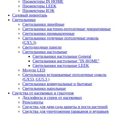
Прожекторы IN HOME
Прожекторы LEEK
Прожекторы ИЭК
Садовый инвентарь
Светильники
Светильники линейные
Светильники настенно-потолочные декоративные
Светильники промышленные
Светильники точечные потолочные цоколь
(GX5.3)
Светодиодные панели
Cветильники настольные
Светильники настольные General
Светильники настольные "IN HOME"
Светильники настольные LEEK
Модули LED
Светильники встраиваемые потолочные цоколь
(GX53, GU5.3 )
Светильники коммунальные и бытовые
Светильники напольные
Средства от насекомых и грызунов
Дихлофосы и спреи от насекомых
Репелленты
Средства для дачи,сада,защиты и роста растений
Средства для уничтожения тараканов и муравьев