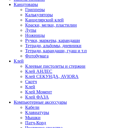
Канцтовары
Грипперы
Калькуляторы
Канцелярский клей
Краски, мелки, пластилин
Лупы
Ножницы
Ручки, маркеры, карандаши
Тетради, альбомы, дневники
Тетради, карандаши, гуаш и т.п
Фотобумага
Клей
Клеевые пистолеты и стержни
Клей АНЛЕС
Клей СЕКУНДА, AVIORA
Скотч
Клей
Клей Момент
Клей ФАЗА
Компьютерные аксессуары
Кабели
Клавиатуры
Мышки
Патч-Корд
Чистящие средства