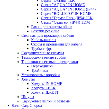
Серия "Октава" IEK
Серия "AQUA" IN HOME
Серия "AQUA" IN HOME (IP44)
Серия "BОLLETO" IN HOME
Серия "Гермес Plus" (IP54) IEK
Серия "Селигер" (IP44) TDM
Рамки для защиты обоев
Розетки реечные
Системы для прокладки кабеля
Кабель-каналы
Скобы и крепления для кабеля
Трубы гофра
Соединительные клеммы
Термоусаживаемые трубки
Тройники и сетевые переходники
Переходники
Тройники
Установочные коробки
Хомуты
Хомуты IN HOME
Хомуты LEEK
Хомуты ДЖЕТТ
Шнуры
Каучуковые вилки и разъемы
Дача, Сад, Огород