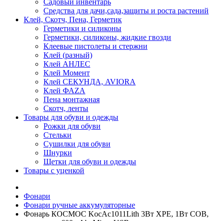
Садовый инвентарь
Средства для дачи,сада,защиты и роста растений
Клей, Скотч, Пена, Герметик
Герметики и силиконы
Герметики, силиконы, жидкие гвозди
Клеевые пистолеты и стержни
Клей (разный)
Клей АНЛЕС
Клей Момент
Клей СЕКУНДА, AVIORA
Клей ФАZА
Пена монтажная
Скотч, ленты
Товары для обуви и одежды
Рожки для обуви
Стельки
Сушилки для обуви
Шнурки
Щетки для обуви и одежды
Товары с уценкой
Фонари
Фонари ручные аккумуляторные
Фонарь КОСМОС KocAc1011Lith 3Вт XPE, 1Вт СОВ,