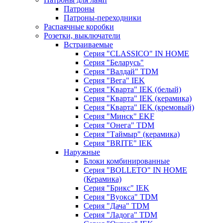
Патроны
Патроны-переходники
Распаячные коробки
Розетки, выключатели
Встраиваемые
Серия "CLASSICO" IN HOME
Серия "Беларусь"
Серия "Валдай" TDM
Серия "Вега" IEK
Серия "Кварта" IEK (белый)
Серия "Кварта" IEK (керамика)
Серия "Кварта" IEK (кремовый)
Серия "Минск" EKF
Серия "Онега" TDM
Серия "Таймыр" (керамика)
Серия "BRITE" IEK
Наружные
Блоки комбинированные
Серия "BОLLETO" IN HOME
(Керамика)
Серия "Брикс" IEK
Серия "Вуокса" TDM
Серия "Дача" TDM
Серия "Ладога" TDM