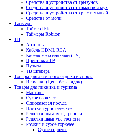
Средства и устройства от грызунов
Средства и устройства от комаров и мух
Средства и устройства от крыс и мышей
Средства от моли
Таймеры
Таймер IEK
Таймеры Robiton
ТВ
Антенны
Кабель HDMI, RCA
Кабель коаксиальный (TV)
Приставки ТВ
Пульты
ТВ штекера
Товары для активного отдыха и спорта
Игрушки (Цена без скидок)
Товары для пикника и туризма
Мангалы
Сухое горючее
Одноразовая посуда
Плитки туристические
Решетки, шампура, треноги
Решетки,шампура,треноги
Розжиг и сухое горючее
Сухое горючее