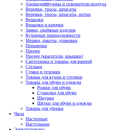
Аромадиффузоры и освежители воздуха
Веревки, тросы, шпагаты
Веревки, тросы, шпагаты, нитки
Вешалки
Вешалки и крючки
Замки, скобяные изделия
Кухонные принадлежности
Мешки, пакеты, упаковки
Прищепки
Прочее
Прочее (красители, крышки)
Сантехника и товары для ванной
Стельки
Сумки и тележки
Товары для кухни и готовки
Товары для обуви и одежды
Рожки для обуви
Сушилки для обуви
Шнурки
Щетки для обуви и одежды
Товары для уборки
Часы
Настенные
Настольные
Электротовары