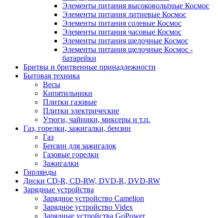
Элементы питания высоковольтные Космос
Элементы питания литиевые Космос
Элементы питания солевые Космос
Элементы питания часовые Космос
Элементы питания щелочные Космос
Элементы питания щелочные Космос -
батарейки
Бритвы и бритвенные принадлежности
Бытовая техника
Весы
Кипятильники
Плитки газовые
Плитки электрические
Утюги, чайники, миксеры и т.п.
Газ, горелки, зажигалки, бензин
Газ
Бензин для зажигалок
Газовые горелки
Зажигалки
Гирлянды
Диски CD-R, CD-RW, DVD-R, DVD-RW
Зарядные устройства
Зарядное устройство Camelion
Зарядное устройство Videx
Зарядные устройства GoPower