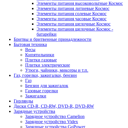
Элементы питания высоковольтные Космос
Элементы питания литиевые Космос
Элементы питания солевые Космос
Элементы питания часовые Космос
Элементы питания щелочные Космос
Элементы питания щелочные Космос -
батарейки
Бритвы и бритвенные принадлежности
Бытовая техника
Весы
Кипятильники
Плитки газовые
Плитки электрические
Утюги, чайники, миксеры и т.п.
Газ, горелки, зажигалки, бензин
Газ
Бензин для зажигалок
Газовые горелки
Зажигалки
Гирлянды
Диски CD-R, CD-RW, DVD-R, DVD-RW
Зарядные устройства
Зарядное устройство Camelion
Зарядное устройство Videx
Зарядные устройства GoPower