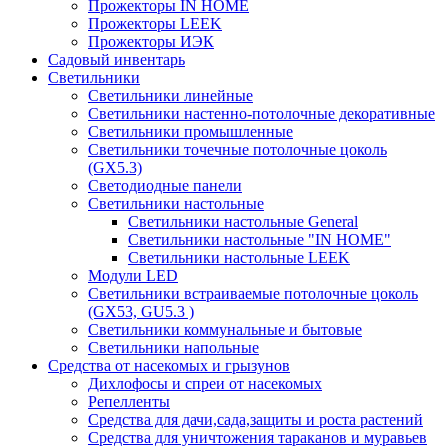
Прожекторы IN HOME
Прожекторы LEEK
Прожекторы ИЭК
Садовый инвентарь
Светильники
Светильники линейные
Светильники настенно-потолочные декоративные
Светильники промышленные
Светильники точечные потолочные цоколь
(GX5.3)
Светодиодные панели
Cветильники настольные
Светильники настольные General
Светильники настольные "IN HOME"
Светильники настольные LEEK
Модули LED
Светильники встраиваемые потолочные цоколь
(GX53, GU5.3 )
Светильники коммунальные и бытовые
Светильники напольные
Средства от насекомых и грызунов
Дихлофосы и спреи от насекомых
Репелленты
Средства для дачи,сада,защиты и роста растений
Средства для уничтожения тараканов и муравьев