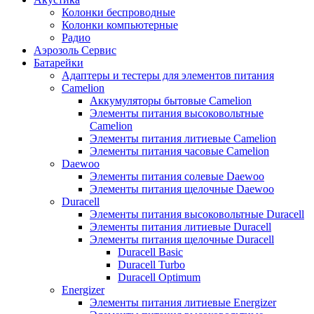
Колонки беспроводные
Колонки компьютерные
Радио
Аэрозоль Сервис
Батарейки
Aдаптеры и тестеры для элементов питания
Camelion
Аккумуляторы бытовые Camelion
Элементы питания высоковольтные
Camelion
Элементы питания литиевые Camelion
Элементы питания часовые Camelion
Daewoo
Элементы питания солевые Daewoo
Элементы питания щелочные Daewoo
Duracell
Элементы питания высоковольтные Duracell
Элементы питания литиевые Duracell
Элементы питания щелочные Duracell
Duracell Basic
Duracell Turbo
Duracell Optimum
Energizer
Элементы питания литиевые Energizer