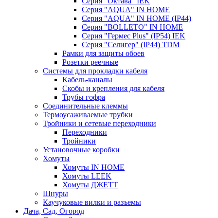
Серия "Октава" IEK
Серия "AQUA" IN HOME
Серия "AQUA" IN HOME (IP44)
Серия "BОLLETO" IN HOME
Серия "Гермес Plus" (IP54) IEK
Серия "Селигер" (IP44) TDM
Рамки для защиты обоев
Розетки реечные
Системы для прокладки кабеля
Кабель-каналы
Скобы и крепления для кабеля
Трубы гофра
Соединительные клеммы
Термоусаживаемые трубки
Тройники и сетевые переходники
Переходники
Тройники
Установочные коробки
Хомуты
Хомуты IN HOME
Хомуты LEEK
Хомуты ДЖЕТТ
Шнуры
Каучуковые вилки и разъемы
Дача, Сад, Огород