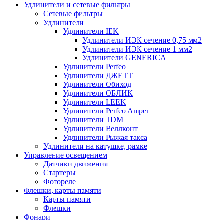
Удлинители и сетевые фильтры
Сетевые фильтры
Удлинители
Удлинители IEK
Удлинители ИЭК сечение 0,75 мм2
Удлинители ИЭК сечение 1 мм2
Удлинители GENERICA
Удлинители Perfeo
Удлинители ДЖЕТТ
Удлинители Обиход
Удлинители ОБЛИК
Удлинители LEEK
Удлинители Perfeo Amper
Удлинители TDM
Удлинители Веллконт
Удлинители Рыжая такса
Удлинители на катушке, рамке
Управление освещением
Датчики движения
Стартеры
Фотореле
Флешки, карты памяти
Карты памяти
Флешки
Фонари