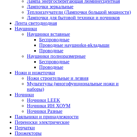
Лампа энергосберегающая люминесцентная
Лампочки зеркальные
Теплоизлучатели (Лампочки большой мощности)
Лампочки для бытовой техники и ночников
Лента светодиодная
Наушники
Наушники вставные
Беспроводные
Пpoвoдныe нayшниkи-вkлaдыши
Проводные
Наушники полноразмерные
Беспроводные
Проводные
Ножи и ножеточки
Ножи строительные и лезвия
Мультитулы (многофунциональные ножи и
наборы)
Ночники
Ночники LEEK
Ночники ИН ХОУМ
Ночники Разные
Паяльники и принадлежности
Переноски электрические
Перчатки
Прожекторы