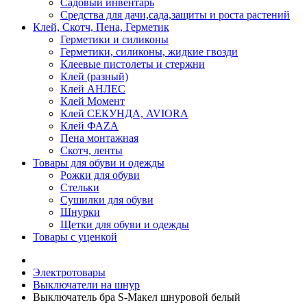
Садовый инвентарь
Средства для дачи,сада,защиты и роста растений
Клей, Скотч, Пена, Герметик
Герметики и силиконы
Герметики, силиконы, жидкие гвозди
Клеевые пистолеты и стержни
Клей (разный)
Клей АНЛЕС
Клей Момент
Клей СЕКУНДА, AVIORA
Клей ФАZА
Пена монтажная
Скотч, ленты
Товары для обуви и одежды
Рожки для обуви
Стельки
Сушилки для обуви
Шнурки
Щетки для обуви и одежды
Товары с уценкой
Электротовары
Выключатели на шнур
Выключатель бра S-Макел шнуровой белый