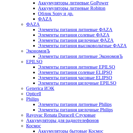
Аккумуляторы литиевые GoPower
Аккумуляторы литиевые Robiton
Облик Sony и др.
ФAZA
ФАZA
Элементы питания литиевые ФАZА
Элементы питания солевые ФАZА
Элементы питания щелочные ФАZА
Элементы питания высоковольтные ФAZA
ЭкономовЪ
Элементы питания литиевые ЭкономовЪ
EPILSO
Элементы питания литиевые EPILSO
Элементы питания солевые ELIPSO
Элементы питания часовые ELIPSO
Элементы питания щелочные EPILSO
Generica ИЭК
Opticell
Philips
Элементы питания литиевые Philips
Элементы питания щелочные Philips
Rayovac Renata Duracell Слуховые
Аккумуляторы для радиотелефонов
Космос
Аккумуляторы бытовые Космос