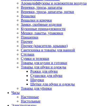
Аромадиффузоры и освежители воздуха
Веревки, тросы, шпагаты
Веревки, тросы, шпагаты, нитки
Вешалки
Вешалки и крючки
Замки, скобяные изделия
Кухонные принадлежности
Мешки, пакеты, упаковки
Прищепки
Прочее
Прочее (красители, крышки)
Сантехника и товары для ванной
Стельки
Сумки и тележки
Товары для кухни и готовки
Товары для обуви и одежды
Рожки для обуви
Сушилки для обуви
Шнурки
Щетки для обуви и одежды
Товары для уборки
Часы
Настенные
Настольные
Электротовары