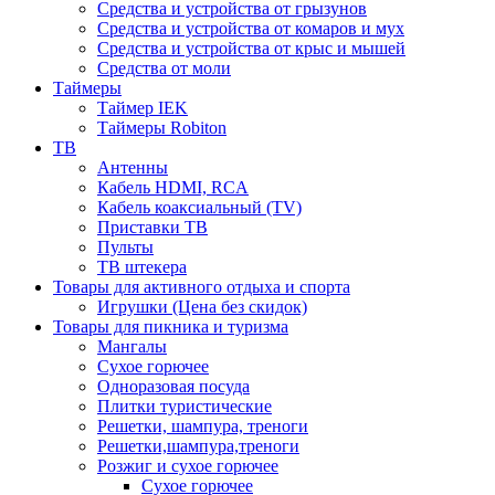
Средства и устройства от грызунов
Средства и устройства от комаров и мух
Средства и устройства от крыс и мышей
Средства от моли
Таймеры
Таймер IEK
Таймеры Robiton
ТВ
Антенны
Кабель HDMI, RCA
Кабель коаксиальный (TV)
Приставки ТВ
Пульты
ТВ штекера
Товары для активного отдыха и спорта
Игрушки (Цена без скидок)
Товары для пикника и туризма
Мангалы
Сухое горючее
Одноразовая посуда
Плитки туристические
Решетки, шампура, треноги
Решетки,шампура,треноги
Розжиг и сухое горючее
Сухое горючее