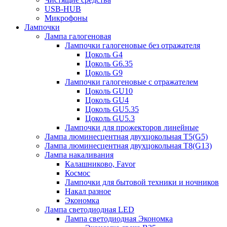
USB-HUB
Микрофоны
Лампочки
Лампа галогеновая
Лампочки галогеновые без отражателя
Цоколь G4
Цоколь G6.35
Цоколь G9
Лампочки галогеновые с отражателем
Цоколь GU10
Цоколь GU4
Цоколь GU5.35
Цоколь GU5.3
Лампочки для прожекторов линейные
Лампа люминесцентная двухцокольная Т5(G5)
Лампа люминесцентная двухцокольная Т8(G13)
Лампа накаливания
Калашниково, Favor
Космос
Лампочки для бытовой техники и ночников
Накал разное
Экономка
Лампа светодиодная LED
Лампа светодиодная Экономка