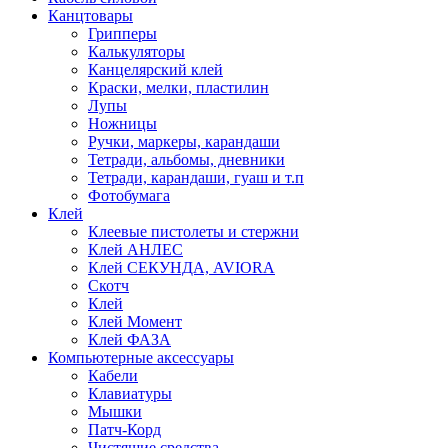
Канцтовары
Грипперы
Калькуляторы
Канцелярский клей
Краски, мелки, пластилин
Лупы
Ножницы
Ручки, маркеры, карандаши
Тетради, альбомы, дневники
Тетради, карандаши, гуаш и т.п
Фотобумага
Клей
Клеевые пистолеты и стержни
Клей АНЛЕС
Клей СЕКУНДА, AVIORA
Скотч
Клей
Клей Момент
Клей ФАЗА
Компьютерные аксессуары
Кабели
Клавиатуры
Мышки
Патч-Корд
Чистящие средства