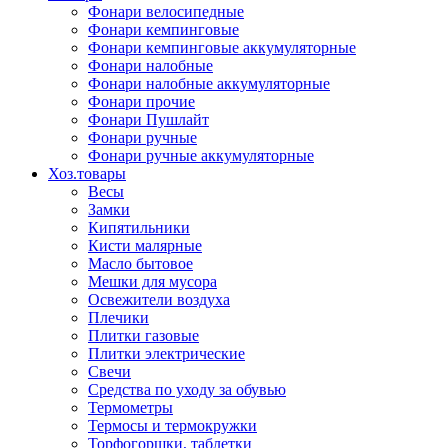
Фонари велосипедные
Фонари кемпинговые
Фонари кемпинговые аккумуляторные
Фонари налобные
Фонари налобные аккумуляторные
Фонари прочие
Фонари Пушлайт
Фонари ручные
Фонари ручные аккумуляторные
Хоз.товары
Весы
Замки
Кипятильники
Кисти малярные
Масло бытовое
Мешки для мусора
Освежители воздуха
Плечики
Плитки газовые
Плитки электрические
Свечи
Средства по уходу за обувью
Термометры
Термосы и термокружки
Торфогоршки, таблетки