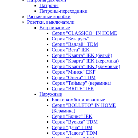
Патроны
Патроны-переходники
Распаячные коробки
Розетки, выключатели
Встраиваемые
Серия "CLASSICO" IN HOME
Серия "Беларусь"
Серия "Валдай" TDM
Серия "Вега" IEK
Серия "Кварта" IEK (белый)
Серия "Кварта" IEK (керамика)
Серия "Кварта" IEK (кремовый)
Серия "Минск" EKF
Серия "Онега" TDM
Серия "Таймыр" (керамика)
Серия "BRITE" IEK
Наружные
Блоки комбинированные
Серия "BОLLETO" IN HOME
(Керамика)
Серия "Брикс" IEK
Серия "Вуокса" TDM
Серия "Дача" TDM
Серия "Ладога" TDM