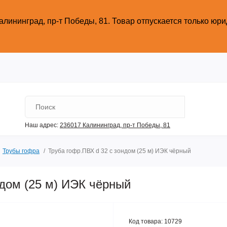
алининград, пр-т Победы, 81.
Товар отпускается только юр
Наш адрес:
236017 Калининград,​ пр-т Победы, 81
Трубы гофра
Труба гофр.ПВХ d 32 с зондом (25 м) ИЭК чёрный
ндом (25 м) ИЭК чёрный
Код товара:
10729