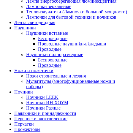
Лампа энергосберегающая люминесцентная
Лампочки зеркальные
Теплоизлучатели (Лампочки большой мощности)
Лампочки для бытовой техники и ночников
Лента светодиодная
Наушники
Наушники вставные
Беспроводные
Пpoвoдныe нayшниkи-вkлaдыши
Проводные
Наушники полноразмерные
Беспроводные
Проводные
Ножи и ножеточки
Ножи строительные и лезвия
Мультитулы (многофунциональные ножи и
наборы)
Ночники
Ночники LEEK
Ночники ИН ХОУМ
Ночники Разные
Паяльники и принадлежности
Переноски электрические
Перчатки
Прожекторы