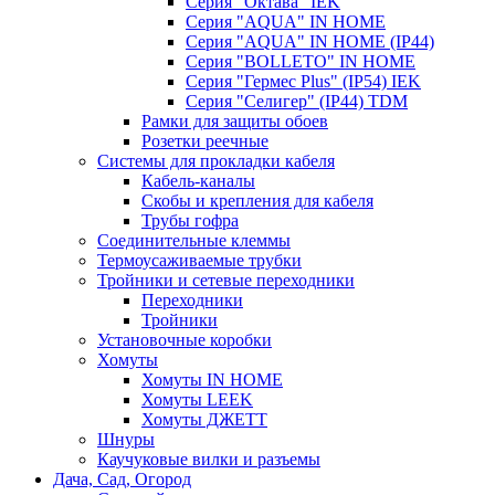
Серия "Октава" IEK
Серия "AQUA" IN HOME
Серия "AQUA" IN HOME (IP44)
Серия "BОLLETO" IN HOME
Серия "Гермес Plus" (IP54) IEK
Серия "Селигер" (IP44) TDM
Рамки для защиты обоев
Розетки реечные
Системы для прокладки кабеля
Кабель-каналы
Скобы и крепления для кабеля
Трубы гофра
Соединительные клеммы
Термоусаживаемые трубки
Тройники и сетевые переходники
Переходники
Тройники
Установочные коробки
Хомуты
Хомуты IN HOME
Хомуты LEEK
Хомуты ДЖЕТТ
Шнуры
Каучуковые вилки и разъемы
Дача, Сад, Огород