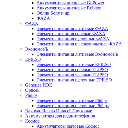
Аккумуляторы литиевые GoPower
Аккумуляторы литиевые Robiton
Облик Sony и др.
ФAZA
ФАZA
Элементы питания литиевые ФАZА
Элементы питания солевые ФАZА
Элементы питания щелочные ФАZА
Элементы питания высоковольтные ФAZA
ЭкономовЪ
Элементы питания литиевые ЭкономовЪ
EPILSO
Элементы питания литиевые EPILSO
Элементы питания солевые ELIPSO
Элементы питания часовые ELIPSO
Элементы питания щелочные EPILSO
Generica ИЭК
Opticell
Philips
Элементы питания литиевые Philips
Элементы питания щелочные Philips
Rayovac Renata Duracell Слуховые
Аккумуляторы для радиотелефонов
Космос
Аккумуляторы бытовые Космос