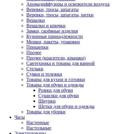
Аромадиффузоры и освежители воздуха
Веревки, тросы, шпагаты
Веревки, тросы, шпагаты, нитки
Вешалки
Вешалки и крючки
Замки, скобяные изделия
Кухонные принадлежности
Мешки, пакеты, упаковки
Прищепки
Прочее
Прочее (красители, крышки)
Сантехника и товары для ванной
Стельки
Сумки и тележки
Товары для кухни и готовки
Товары для обуви и одежды
Рожки для обуви
Сушилки для обуви
Шнурки
Щетки для обуви и одежды
Товары для уборки
Часы
Настенные
Настольные
Электротовары