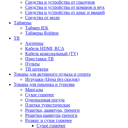
Средства и устройства от грызунов
Средства и устройства от комаров и мух
Средства и устройства от крыс и мышей
Средства от моли
Таймеры
Таймер IEK
Таймеры Robiton
ТВ
Антенны
Кабель HDMI, RCA
Кабель коаксиальный (TV)
Приставки ТВ
Пульты
ТВ штекера
Товары для активного отдыха и спорта
Игрушки (Цена без скидок)
Товары для пикника и туризма
Мангалы
Сухое горючее
Одноразовая посуда
Плитки туристические
Решетки, шампура, треноги
Решетки,шампура,треноги
Розжиг и сухое горючее
Сухое горючее