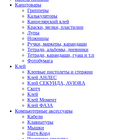
Канцтовары
Грипперы
Калькуляторы
Канцелярский клей
Краски, мелки, пластилин
Лупы
Ножницы
Ручки, маркеры, карандаши
Тетради, альбомы, дневники
Тетради, карандаши, гуаш и т.п
Фотобумага
Клей
Клеевые пистолеты и стержни
Клей АНЛЕС
Клей СЕКУНДА, AVIORA
Скотч
Клей
Клей Момент
Клей ФАЗА
Компьютерные аксессуары
Кабели
Клавиатуры
Мышки
Патч-Корд
Чистящие средства