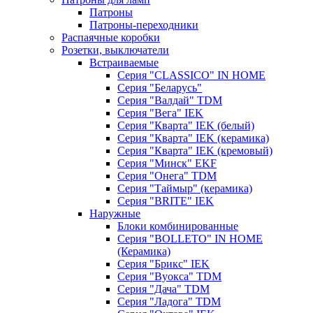
Патроны
Патроны-переходники
Распаячные коробки
Розетки, выключатели
Встраиваемые
Серия "CLASSICO" IN HOME
Серия "Беларусь"
Серия "Валдай" TDM
Серия "Вега" IEK
Серия "Кварта" IEK (белый)
Серия "Кварта" IEK (керамика)
Серия "Кварта" IEK (кремовый)
Серия "Минск" EKF
Серия "Онега" TDM
Серия "Таймыр" (керамика)
Серия "BRITE" IEK
Наружные
Блоки комбинированные
Серия "BОLLETO" IN HOME
(Керамика)
Серия "Брикс" IEK
Серия "Вуокса" TDM
Серия "Дача" TDM
Серия "Ладога" TDM