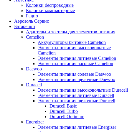
Колонки беспроводные
Колонки компьютерные
Радио
Аэрозоль Сервис
Батарейки
Aдаптеры и тестеры для элементов питания
Camelion
Аккумуляторы бытовые Camelion
Элементы питания высоковольтные
Camelion
Элементы питания литиевые Camelion
Элементы питания часовые Camelion
Daewoo
Элементы питания солевые Daewoo
Элементы питания щелочные Daewoo
Duracell
Элементы питания высоковольтные Duracell
Элементы питания литиевые Duracell
Элементы питания щелочные Duracell
Duracell Basic
Duracell Turbo
Duracell Optimum
Energizer
Элементы питания литиевые Energizer