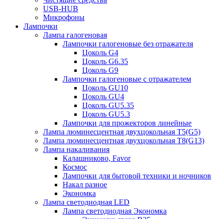
USB-HUB
Микрофоны
Лампочки
Лампа галогеновая
Лампочки галогеновые без отражателя
Цоколь G4
Цоколь G6.35
Цоколь G9
Лампочки галогеновые с отражателем
Цоколь GU10
Цоколь GU4
Цоколь GU5.35
Цоколь GU5.3
Лампочки для прожекторов линейные
Лампа люминесцентная двухцокольная Т5(G5)
Лампа люминесцентная двухцокольная Т8(G13)
Лампа накаливания
Калашниково, Favor
Космос
Лампочки для бытовой техники и ночников
Накал разное
Экономка
Лампа светодиодная LED
Лампа светодиодная Экономка