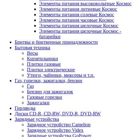
Элементы питания высоковольтные Космос
Элементы питания литиевые Космос
Элементы питания солевые Космос
Элементы питания часовые Космос
Элементы питания щелочные Космос
Элементы питания щелочные Космос -
батарейки
Бритвы и бритвенные принадлежности
Бытовая техника
Весы
Кипятильники
Плитки газовые
Плитки электрические
Утюги, чайники, миксеры и т.п.
Газ, горелки, зажигалки, бензин
Газ
Бензин для зажигалок
Газовые горелки
Зажигалки
Гирлянды
Диски CD-R, CD-RW, DVD-R, DVD-RW
Зарядные устройства
Зарядное устройство Camelion
Зарядное устройство Videx
Зарядные устройства GoPower