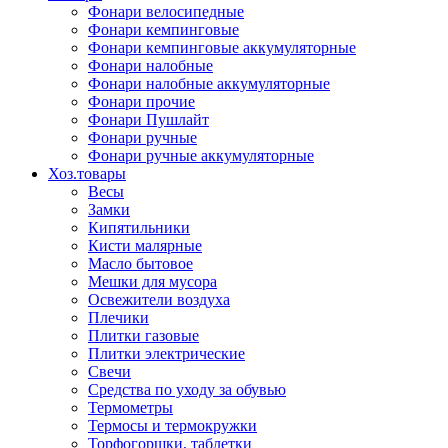
Фонари велосипедные
Фонари кемпинговые
Фонари кемпинговые аккумуляторные
Фонари налобные
Фонари налобные аккумуляторные
Фонари прочие
Фонари Пушлайт
Фонари ручные
Фонари ручные аккумуляторные
Хоз.товары
Весы
Замки
Кипятильники
Кисти малярные
Масло бытовое
Мешки для мусора
Освежители воздуха
Плечики
Плитки газовые
Плитки электрические
Свечи
Средства по уходу за обувью
Термометры
Термосы и термокружки
Торфогоршки, таблетки