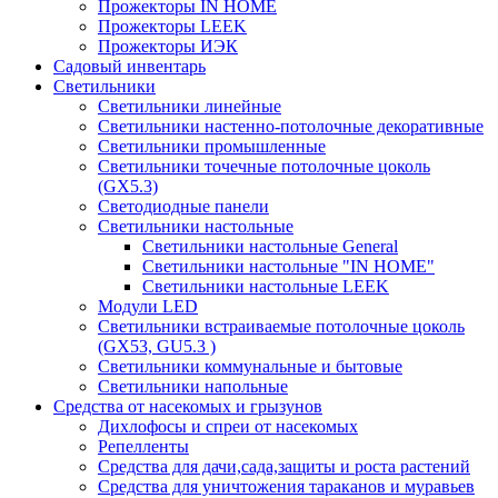
Прожекторы IN HOME
Прожекторы LEEK
Прожекторы ИЭК
Садовый инвентарь
Светильники
Светильники линейные
Светильники настенно-потолочные декоративные
Светильники промышленные
Светильники точечные потолочные цоколь
(GX5.3)
Светодиодные панели
Cветильники настольные
Светильники настольные General
Светильники настольные "IN HOME"
Светильники настольные LEEK
Модули LED
Светильники встраиваемые потолочные цоколь
(GX53, GU5.3 )
Светильники коммунальные и бытовые
Светильники напольные
Средства от насекомых и грызунов
Дихлофосы и спреи от насекомых
Репелленты
Средства для дачи,сада,защиты и роста растений
Средства для уничтожения тараканов и муравьев