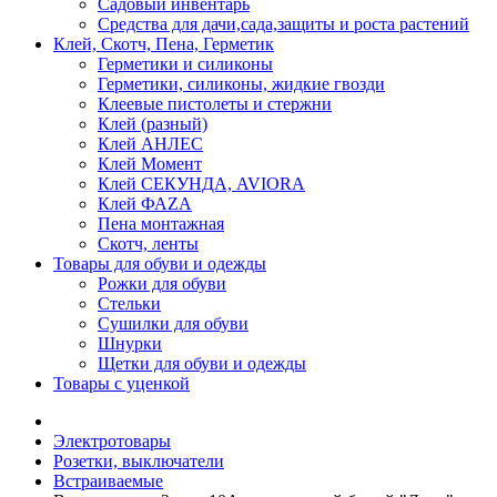
Садовый инвентарь
Средства для дачи,сада,защиты и роста растений
Клей, Скотч, Пена, Герметик
Герметики и силиконы
Герметики, силиконы, жидкие гвозди
Клеевые пистолеты и стержни
Клей (разный)
Клей АНЛЕС
Клей Момент
Клей СЕКУНДА, AVIORA
Клей ФАZА
Пена монтажная
Скотч, ленты
Товары для обуви и одежды
Рожки для обуви
Стельки
Сушилки для обуви
Шнурки
Щетки для обуви и одежды
Товары с уценкой
Электротовары
Розетки, выключатели
Встраиваемые