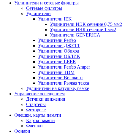
Удлинители и сетевые фильтры
Сетевые фильтры
Удлинители
Удлинители IEK
Удлинители ИЭК сечение 0,75 мм2
Удлинители ИЭК сечение 1 мм2
Удлинители GENERICA
Удлинители Perfeo
Удлинители ДЖЕТТ
Удлинители Обиход
Удлинители ОБЛИК
Удлинители LEEK
Удлинители Perfeo Amper
Удлинители TDM
Удлинители Веллконт
Удлинители Рыжая такса
Удлинители на катушке, рамке
Управление освещением
Датчики движения
Стартеры
Фотореле
Флешки, карты памяти
Карты памяти
Флешки
Фонари