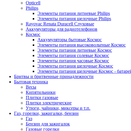
Opticell
Philips
Элементы питания литиевые Philips
Элементы питания щелочные Philips
Rayovac Renata Duracell Слуховые
Аккумуляторы для радиотелефонов
Космос
Аккумуляторы бытовые Космос
Элементы питания высоковольтные Космос
Элементы питания литиевые Космос
Элементы питания солевые Космос
Элементы питания часовые Космос
Элементы питания щелочные Космос
Элементы питания щелочные Космос - батаре
Бритвы и бритвенные принадлежности
Бытовая техника
Весы
Кипятильники
Плитки газовые
Плитки электрические
Утюги, чайники, миксеры и т.п.
Газ, горелки, зажигалки, бензин
Газ
Бензин для зажигалок
Газовые горелки