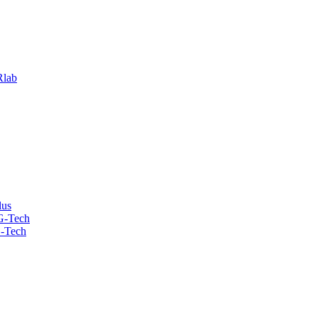
lab
lus
G-Tech
-Tech