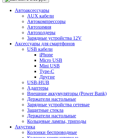
Автоаксессуары
AUX кабели
Автокомпрессоры
Автохимия
Автохолдеры
Зарядные устройства 12V
Аксессуары для смартфонов
USB кабели
iPhone
Micro USB
Mini USB
Type-C
Другие
USB-HUB
Адаптеры
Внешние аккумуляторы (Power Bank)
Держатели настольные
Зарядные устройства сетевые
Защитные стекла
Держатели настольные
Кольцевые лампы, триподы
Акустика
Колонки беспроводные
Колонки компьютерные