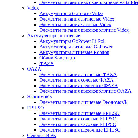
Элементы питания высоковольтовые Varta Electr
Videx
Аккумуляторы бытовые Videx
Элементы питания литиевые Videx
Элементы питания часовые Videx
Элементы питания высоковольтные Videx
Аккумуляторы литиевые
Аккумуляторы GoPower Li-Pol
Аккумуляторы литиевые GoPower
Аккумуляторы литиевые Robiton
Облик Sony и др.
ФAZA
ФАZA
Элементы питания литиевые ФАZА
Элементы питания солевые ФАZА
Элементы питания щелочные ФАZА
Элементы питания высоковольтные ФAZA
ЭкономовЪ
Элементы питания литиевые ЭкономовЪ
EPILSO
Элементы питания литиевые EPILSO
Элементы питания солевые ELIPSO
Элементы питания часовые ELIPSO
Элементы питания щелочные EPILSO
Generica ИЭК