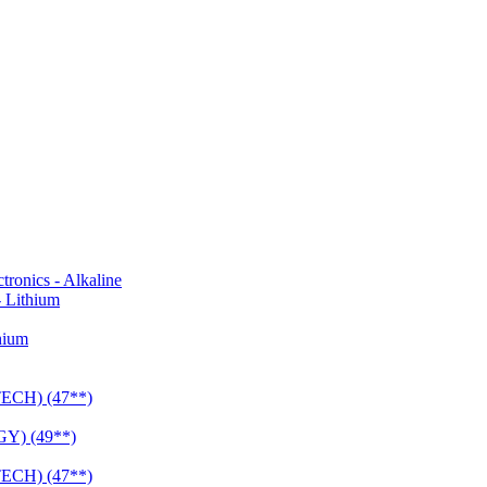
onics - Alkaline
 Lithium
hium
CH) (47**)
Y) (49**)
CH) (47**)