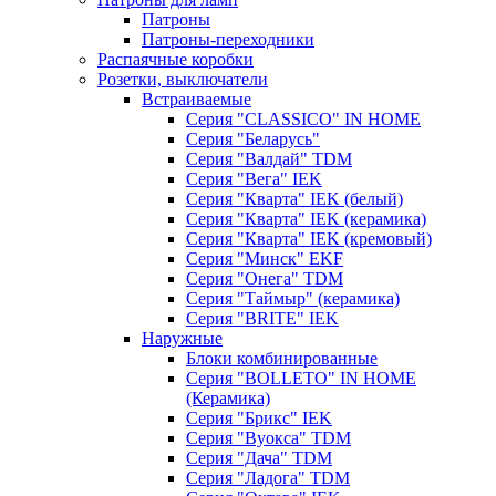
Патроны
Патроны-переходники
Распаячные коробки
Розетки, выключатели
Встраиваемые
Серия "CLASSICO" IN HOME
Серия "Беларусь"
Серия "Валдай" TDM
Серия "Вега" IEK
Серия "Кварта" IEK (белый)
Серия "Кварта" IEK (керамика)
Серия "Кварта" IEK (кремовый)
Серия "Минск" EKF
Серия "Онега" TDM
Серия "Таймыр" (керамика)
Серия "BRITE" IEK
Наружные
Блоки комбинированные
Серия "BОLLETO" IN HOME
(Керамика)
Серия "Брикс" IEK
Серия "Вуокса" TDM
Серия "Дача" TDM
Серия "Ладога" TDM