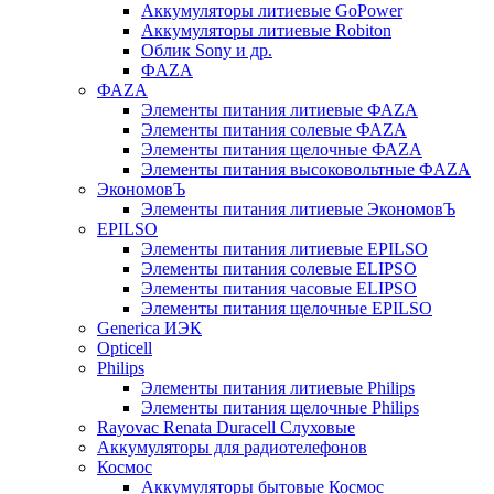
Аккумуляторы литиевые GoPower
Аккумуляторы литиевые Robiton
Облик Sony и др.
ФAZA
ФАZA
Элементы питания литиевые ФАZА
Элементы питания солевые ФАZА
Элементы питания щелочные ФАZА
Элементы питания высоковольтные ФAZA
ЭкономовЪ
Элементы питания литиевые ЭкономовЪ
EPILSO
Элементы питания литиевые EPILSO
Элементы питания солевые ELIPSO
Элементы питания часовые ELIPSO
Элементы питания щелочные EPILSO
Generica ИЭК
Opticell
Philips
Элементы питания литиевые Philips
Элементы питания щелочные Philips
Rayovac Renata Duracell Слуховые
Аккумуляторы для радиотелефонов
Космос
Аккумуляторы бытовые Космос