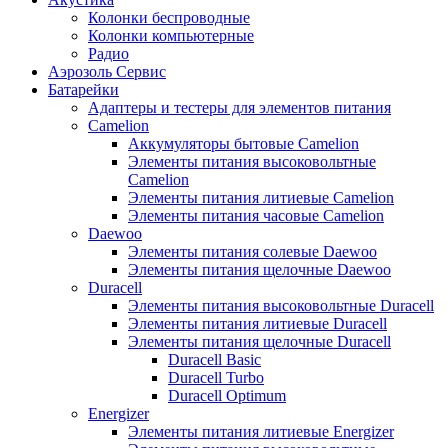
Колонки беспроводные
Колонки компьютерные
Радио
Аэрозоль Сервис
Батарейки
Aдаптеры и тестеры для элементов питания
Camelion
Аккумуляторы бытовые Camelion
Элементы питания высоковольтные
Camelion
Элементы питания литиевые Camelion
Элементы питания часовые Camelion
Daewoo
Элементы питания солевые Daewoo
Элементы питания щелочные Daewoo
Duracell
Элементы питания высоковольтные Duracell
Элементы питания литиевые Duracell
Элементы питания щелочные Duracell
Duracell Basic
Duracell Turbo
Duracell Optimum
Energizer
Элементы питания литиевые Energizer