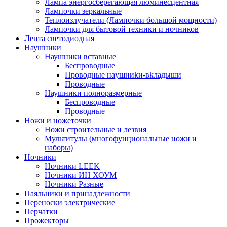
Лампа энергосберегающая люминесцентная
Лампочки зеркальные
Теплоизлучатели (Лампочки большой мощности)
Лампочки для бытовой техники и ночников
Лента светодиодная
Наушники
Наушники вставные
Беспроводные
Пpoвoдныe нayшниkи-вkлaдыши
Проводные
Наушники полноразмерные
Беспроводные
Проводные
Ножи и ножеточки
Ножи строительные и лезвия
Мультитулы (многофунциональные ножи и
наборы)
Ночники
Ночники LEEK
Ночники ИН ХОУМ
Ночники Разные
Паяльники и принадлежности
Переноски электрические
Перчатки
Прожекторы