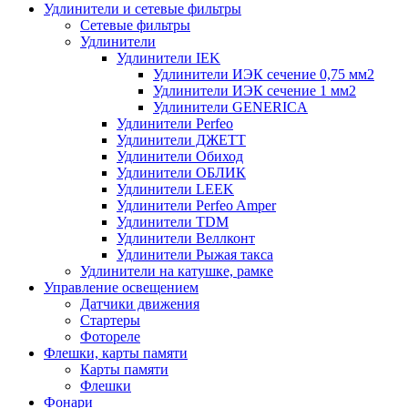
Удлинители и сетевые фильтры
Сетевые фильтры
Удлинители
Удлинители IEK
Удлинители ИЭК сечение 0,75 мм2
Удлинители ИЭК сечение 1 мм2
Удлинители GENERICA
Удлинители Perfeo
Удлинители ДЖЕТТ
Удлинители Обиход
Удлинители ОБЛИК
Удлинители LEEK
Удлинители Perfeo Amper
Удлинители TDM
Удлинители Веллконт
Удлинители Рыжая такса
Удлинители на катушке, рамке
Управление освещением
Датчики движения
Стартеры
Фотореле
Флешки, карты памяти
Карты памяти
Флешки
Фонари