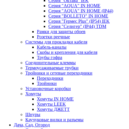
Серия "Октава" IEK
Серия "AQUA" IN HOME
Серия "AQUA" IN HOME (IP44)
Серия "BОLLETO" IN HOME
Серия "Гермес Plus" (IP54) IEK
Серия "Селигер" (IP44) TDM
Рамки для защиты обоев
Розетки реечные
Системы для прокладки кабеля
Кабель-каналы
Скобы и крепления для кабеля
Трубы гофра
Соединительные клеммы
Термоусаживаемые трубки
Тройники и сетевые переходники
Переходники
Тройники
Установочные коробки
Хомуты
Хомуты IN HOME
Хомуты LEEK
Хомуты ДЖЕТТ
Шнуры
Каучуковые вилки и разъемы
Дача, Сад, Огород