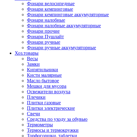
Фонари велосипедные
Фонари кемпинговые
Фонари кемпинговые аккумуляторные
Фонари налобные
Фонари налобные аккумуляторные
Фонари прочие
Фонари Пушлайт
Фонари ручные
Фонари ручные аккумуляторные
Хоз.товары
Весы
Замки
Кипятильники
Кисти малярные
Масло бытовое
Мешки для мусора
Освежители воздуха
Плечики
Плитки газовые
Плитки электрические
Свечи
Средства по уходу за обувью
Термометры
Термосы и термокружки
Торфогоршки, таблетки