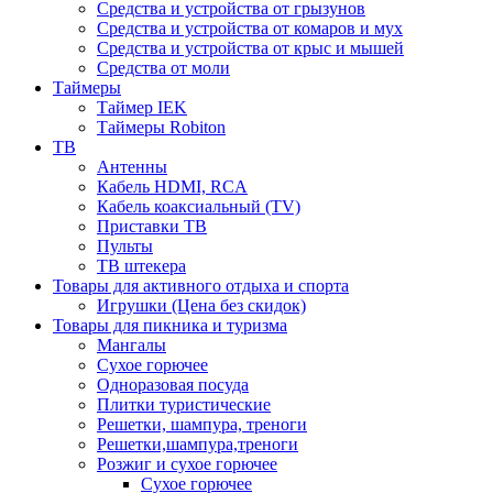
Средства и устройства от грызунов
Средства и устройства от комаров и мух
Средства и устройства от крыс и мышей
Средства от моли
Таймеры
Таймер IEK
Таймеры Robiton
ТВ
Антенны
Кабель HDMI, RCA
Кабель коаксиальный (TV)
Приставки ТВ
Пульты
ТВ штекера
Товары для активного отдыха и спорта
Игрушки (Цена без скидок)
Товары для пикника и туризма
Мангалы
Сухое горючее
Одноразовая посуда
Плитки туристические
Решетки, шампура, треноги
Решетки,шампура,треноги
Розжиг и сухое горючее
Сухое горючее