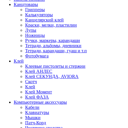
Канцтовары
Грипперы
Калькуляторы
Канцелярский клей
Краски, мелки, пластилин
Лупы
Ножницы
Ручки, маркеры, карандаши
Тетради, альбомы, дневники
Тетради, карандаши, гуаш и т.п
Фотобумага
Клей
Клеевые пистолеты и стержни
Клей АНЛЕС
Клей СЕКУНДА, AVIORA
Скотч
Клей
Клей Момент
Клей ФАЗА
Компьютерные аксессуары
Кабели
Клавиатуры
Мышки
Патч-Корд
Чистящие средства