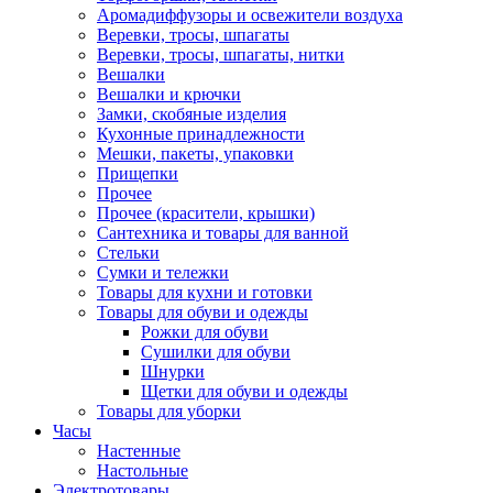
Аромадиффузоры и освежители воздуха
Веревки, тросы, шпагаты
Веревки, тросы, шпагаты, нитки
Вешалки
Вешалки и крючки
Замки, скобяные изделия
Кухонные принадлежности
Мешки, пакеты, упаковки
Прищепки
Прочее
Прочее (красители, крышки)
Сантехника и товары для ванной
Стельки
Сумки и тележки
Товары для кухни и готовки
Товары для обуви и одежды
Рожки для обуви
Сушилки для обуви
Шнурки
Щетки для обуви и одежды
Товары для уборки
Часы
Настенные
Настольные
Электротовары