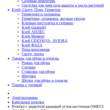
Садовый инвентарь
Средства для дачи,сада,защиты и роста растений
Клей, Скотч, Пена, Герметик
Герметики и силиконы
Герметики, силиконы, жидкие гвозди
Клеевые пистолеты и стержни
Клей (разный)
Клей АНЛЕС
Клей Момент
Клей СЕКУНДА, AVIORA
Клей ФАZА
Пена монтажная
Скотч, ленты
Товары для обуви и одежды
Рожки для обуви
Стельки
Сушилки для обуви
Шнурки
Щетки для обуви и одежды
Товары с уценкой
Электротовары
Кабельные розетки
Розетка с защитной крышкой углов.настенная ОМЕГА