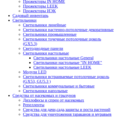
Прожекторы IN HOME
Прожекторы LEEK
Прожекторы ИЭК
Садовый инвентарь
Светильники
Светильники линейные
Светильники настенно-потолочные декоративные
Светильники промышленные
Светильники точечные потолочные цоколь
(GX5.3)
Светодиодные панели
Cветильники настольные
Светильники настольные General
Светильники настольные "IN HOME"
Светильники настольные LEEK
Модули LED
Светильники встраиваемые потолочные цоколь
(GX53, GU5.3 )
Светильники коммунальные и бытовые
Светильники напольные
Средства от насекомых и грызунов
Дихлофосы и спреи от насекомых
Репелленты
Средства для дачи,сада,защиты и роста растений
Средства для уничтожения тараканов и муравьев