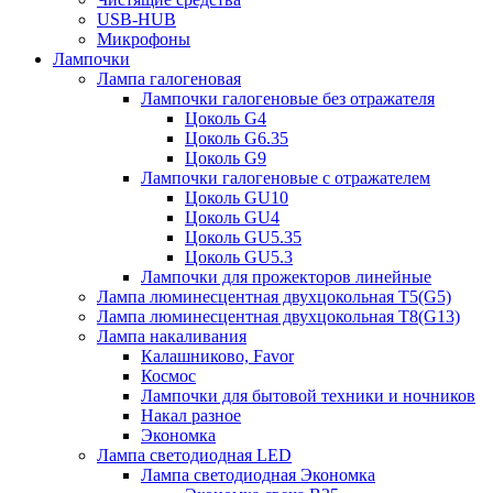
USB-HUB
Микрофоны
Лампочки
Лампа галогеновая
Лампочки галогеновые без отражателя
Цоколь G4
Цоколь G6.35
Цоколь G9
Лампочки галогеновые с отражателем
Цоколь GU10
Цоколь GU4
Цоколь GU5.35
Цоколь GU5.3
Лампочки для прожекторов линейные
Лампа люминесцентная двухцокольная Т5(G5)
Лампа люминесцентная двухцокольная Т8(G13)
Лампа накаливания
Калашниково, Favor
Космос
Лампочки для бытовой техники и ночников
Накал разное
Экономка
Лампа светодиодная LED
Лампа светодиодная Экономка