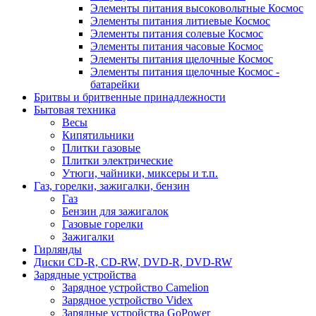
Элементы питания высоковольтные Космос
Элементы питания литиевые Космос
Элементы питания солевые Космос
Элементы питания часовые Космос
Элементы питания щелочные Космос
Элементы питания щелочные Космос -
батарейки
Бритвы и бритвенные принадлежности
Бытовая техника
Весы
Кипятильники
Плитки газовые
Плитки электрические
Утюги, чайники, миксеры и т.п.
Газ, горелки, зажигалки, бензин
Газ
Бензин для зажигалок
Газовые горелки
Зажигалки
Гирлянды
Диски CD-R, CD-RW, DVD-R, DVD-RW
Зарядные устройства
Зарядное устройство Camelion
Зарядное устройство Videx
Зарядные устройства GoPower