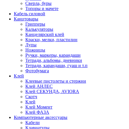
Сверла, буры
Топоры и мачете
Кабель силовой
Канцтовары
Грипперы
Калькуляторы
Канцелярский клей
Краски, мелки, пластилин
Лупы
Ножницы
Ручки, маркеры, карандаши
Тетради, альбомы, дневники
Тетради, карандаши, гуаш и т.п
Фотобумага
Клей
Клеевые пистолеты и стержни
Клей АНЛЕС
Клей СЕКУНДА, AVIORA
Скотч
Клей
Клей Момент
Клей ФАЗА
Компьютерные аксессуары
Кабели
Клавиатуры