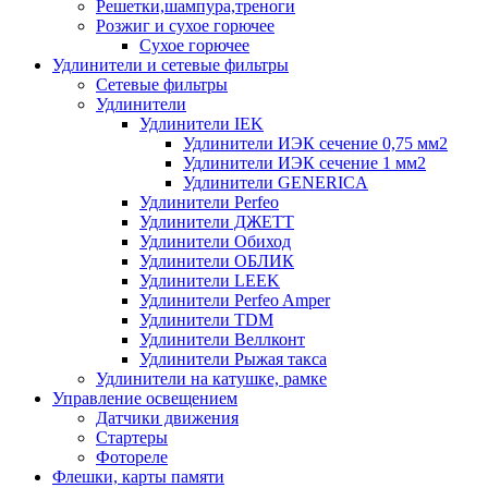
Решетки,шампура,треноги
Розжиг и сухое горючее
Сухое горючее
Удлинители и сетевые фильтры
Сетевые фильтры
Удлинители
Удлинители IEK
Удлинители ИЭК сечение 0,75 мм2
Удлинители ИЭК сечение 1 мм2
Удлинители GENERICA
Удлинители Perfeo
Удлинители ДЖЕТТ
Удлинители Обиход
Удлинители ОБЛИК
Удлинители LEEK
Удлинители Perfeo Amper
Удлинители TDM
Удлинители Веллконт
Удлинители Рыжая такса
Удлинители на катушке, рамке
Управление освещением
Датчики движения
Стартеры
Фотореле
Флешки, карты памяти