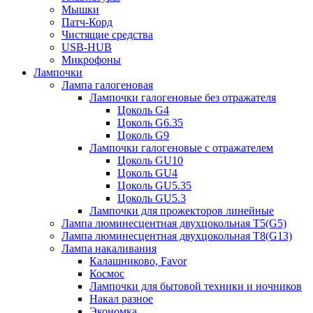
Мышки
Патч-Корд
Чистящие средства
USB-HUB
Микрофоны
Лампочки
Лампа галогеновая
Лампочки галогеновые без отражателя
Цоколь G4
Цоколь G6.35
Цоколь G9
Лампочки галогеновые с отражателем
Цоколь GU10
Цоколь GU4
Цоколь GU5.35
Цоколь GU5.3
Лампочки для прожекторов линейные
Лампа люминесцентная двухцокольная Т5(G5)
Лампа люминесцентная двухцокольная Т8(G13)
Лампа накаливания
Калашниково, Favor
Космос
Лампочки для бытовой техники и ночников
Накал разное
Экономка