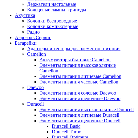
Держатели настольные
Кольцевые лампы, триподы
Акустика
Колонки беспроводные
Колонки компьютерные
Радио
Аэрозоль Сервис
Батарейки
Aдаптеры и тестеры для элементов питания
Camelion
Аккумуляторы бытовые Camelion
Элементы питания высоковольтные
Camelion
Элементы питания литиевые Camelion
Элементы питания часовые Camelion
Daewoo
Элементы питания солевые Daewoo
Элементы питания щелочные Daewoo
Duracell
Элементы питания высоковольтные Duracell
Элементы питания литиевые Duracell
Элементы питания щелочные Duracell
Duracell Basic
Duracell Turbo
Duracell Optimum