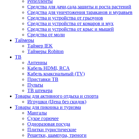
Репелленты
Средства для дачи,сада,защиты и роста растений
Средства для уничтожения тараканов и муравьев
Средства и устройства от грызунов
Средства и устройства от комаров и мух
Средства и устройства от крыс и мышей
Средства от моли
Таймеры
Таймер IEK
Таймеры Robiton
ТВ
Антенны
Кабель HDMI, RCA
Кабель коаксиальный (TV)
Приставки ТВ
Пульты
ТВ штекера
Товары для активного отдыха и спорта
Игрушки (Цена без скидок)
Товары для пикника и туризма
Мангалы
Сухое горючее
Одноразовая посуда
Плитки туристические
Решетки, шампура, треноги