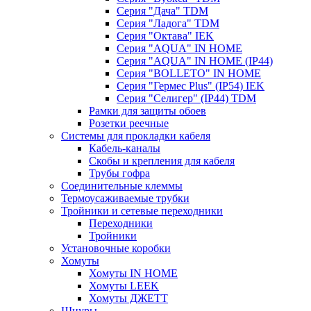
Серия "Дача" TDM
Серия "Ладога" TDM
Серия "Октава" IEK
Серия "AQUA" IN HOME
Серия "AQUA" IN HOME (IP44)
Серия "BОLLETO" IN HOME
Серия "Гермес Plus" (IP54) IEK
Серия "Селигер" (IP44) TDM
Рамки для защиты обоев
Розетки реечные
Системы для прокладки кабеля
Кабель-каналы
Скобы и крепления для кабеля
Трубы гофра
Соединительные клеммы
Термоусаживаемые трубки
Тройники и сетевые переходники
Переходники
Тройники
Установочные коробки
Хомуты
Хомуты IN HOME
Хомуты LEEK
Хомуты ДЖЕТТ
Шнуры