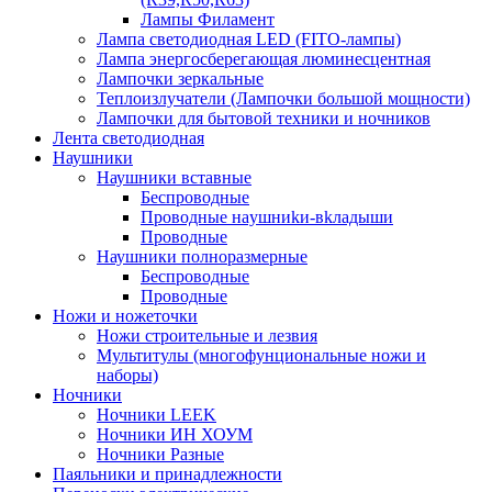
Лампы Филамент
Лампа светодиодная LED (FITO-лампы)
Лампа энергосберегающая люминесцентная
Лампочки зеркальные
Теплоизлучатели (Лампочки большой мощности)
Лампочки для бытовой техники и ночников
Лента светодиодная
Наушники
Наушники вставные
Беспроводные
Пpoвoдныe нayшниkи-вkлaдыши
Проводные
Наушники полноразмерные
Беспроводные
Проводные
Ножи и ножеточки
Ножи строительные и лезвия
Мультитулы (многофунциональные ножи и
наборы)
Ночники
Ночники LEEK
Ночники ИН ХОУМ
Ночники Разные
Паяльники и принадлежности