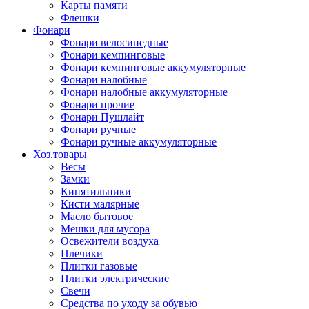
Карты памяти
Флешки
Фонари
Фонари велосипедные
Фонари кемпинговые
Фонари кемпинговые аккумуляторные
Фонари налобные
Фонари налобные аккумуляторные
Фонари прочие
Фонари Пушлайт
Фонари ручные
Фонари ручные аккумуляторные
Хоз.товары
Весы
Замки
Кипятильники
Кисти малярные
Масло бытовое
Мешки для мусора
Освежители воздуха
Плечики
Плитки газовые
Плитки электрические
Свечи
Средства по уходу за обувью