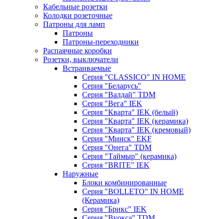
Кабельные розетки
Колодки розеточные
Патроны для ламп
Патроны
Патроны-переходники
Распаячные коробки
Розетки, выключатели
Встраиваемые
Серия "CLASSICO" IN HOME
Серия "Беларусь"
Серия "Валдай" TDM
Серия "Вега" IEK
Серия "Кварта" IEK (белый)
Серия "Кварта" IEK (керамика)
Серия "Кварта" IEK (кремовый)
Серия "Минск" EKF
Серия "Онега" TDM
Серия "Таймыр" (керамика)
Серия "BRITE" IEK
Наружные
Блоки комбинированные
Серия "BОLLETO" IN HOME
(Керамика)
Серия "Брикс" IEK
Серия "Вуокса" TDM