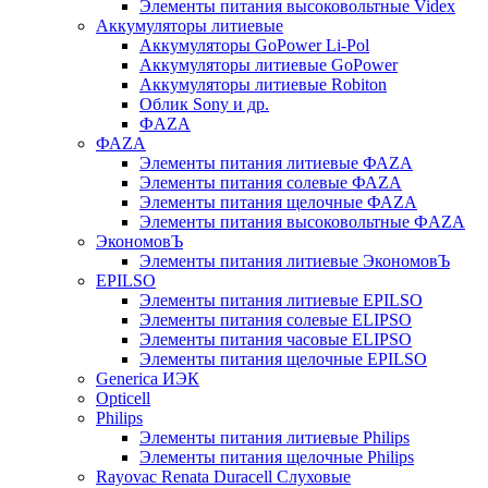
Элементы питания высоковольтные Videx
Аккумуляторы литиевые
Аккумуляторы GoPower Li-Pol
Аккумуляторы литиевые GoPower
Аккумуляторы литиевые Robiton
Облик Sony и др.
ФAZA
ФАZA
Элементы питания литиевые ФАZА
Элементы питания солевые ФАZА
Элементы питания щелочные ФАZА
Элементы питания высоковольтные ФAZA
ЭкономовЪ
Элементы питания литиевые ЭкономовЪ
EPILSO
Элементы питания литиевые EPILSO
Элементы питания солевые ELIPSO
Элементы питания часовые ELIPSO
Элементы питания щелочные EPILSO
Generica ИЭК
Opticell
Philips
Элементы питания литиевые Philips
Элементы питания щелочные Philips
Rayovac Renata Duracell Слуховые