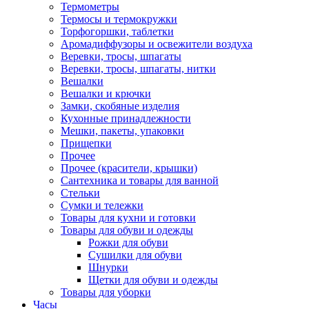
Термометры
Термосы и термокружки
Торфогоршки, таблетки
Аромадиффузоры и освежители воздуха
Веревки, тросы, шпагаты
Веревки, тросы, шпагаты, нитки
Вешалки
Вешалки и крючки
Замки, скобяные изделия
Кухонные принадлежности
Мешки, пакеты, упаковки
Прищепки
Прочее
Прочее (красители, крышки)
Сантехника и товары для ванной
Стельки
Сумки и тележки
Товары для кухни и готовки
Товары для обуви и одежды
Рожки для обуви
Сушилки для обуви
Шнурки
Щетки для обуви и одежды
Товары для уборки
Часы