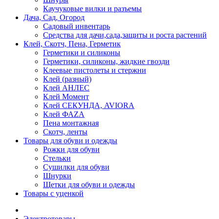
Каучуковые вилки и разъемы
Дача, Сад, Огород
Садовый инвентарь
Средства для дачи,сада,защиты и роста растений
Клей, Скотч, Пена, Герметик
Герметики и силиконы
Герметики, силиконы, жидкие гвозди
Клеевые пистолеты и стержни
Клей (разный)
Клей АНЛЕС
Клей Момент
Клей СЕКУНДА, AVIORA
Клей ФАZА
Пена монтажная
Скотч, ленты
Товары для обуви и одежды
Рожки для обуви
Стельки
Сушилки для обуви
Шнурки
Щетки для обуви и одежды
Товары с уценкой
Электротовары