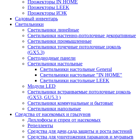
Прожекторы IN HOME
Прожекторы LEEK
Прожекторы ИЭК
Садовый инвентарь
Светильники
Светильники линейные
Светильники настенно-потолочные декоративные
Светильники промышленные
Светильники точечные потолочные цоколь
(GX5.3)
Светодиодные панели
Cветильники настольные
Светильники настольные General
Светильники настольные "IN HOME"
Светильники настольные LEEK
Модули LED
Светильники встраиваемые потолочные цоколь
(GX53, GU5.3 )
Светильники коммунальные и бытовые
Светильники напольные
Средства от насекомых и грызунов
Дихлофосы и спреи от насекомых
Репелленты
Средства для дачи,сада,защиты и роста растений
Средства для уничтожения тараканов и муравьев