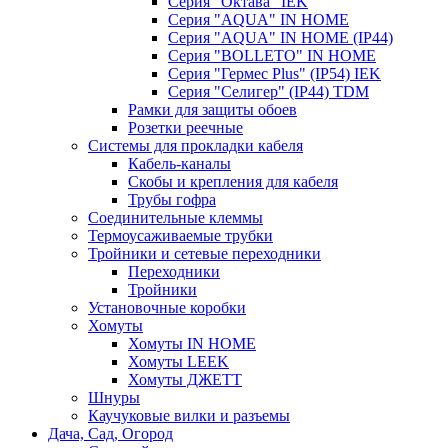
Серия "Октава" IEK
Серия "AQUA" IN HOME
Серия "AQUA" IN HOME (IP44)
Серия "BОLLETO" IN HOME
Серия "Гермес Plus" (IP54) IEK
Серия "Селигер" (IP44) TDM
Рамки для защиты обоев
Розетки реечные
Системы для прокладки кабеля
Кабель-каналы
Скобы и крепления для кабеля
Трубы гофра
Соединительные клеммы
Термоусаживаемые трубки
Тройники и сетевые переходники
Переходники
Тройники
Установочные коробки
Хомуты
Хомуты IN HOME
Хомуты LEEK
Хомуты ДЖЕТТ
Шнуры
Каучуковые вилки и разъемы
Дача, Сад, Огород