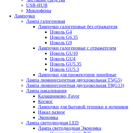
USB-HUB
Микрофоны
Лампочки
Лампа галогеновая
Лампочки галогеновые без отражателя
Цоколь G4
Цоколь G6.35
Цоколь G9
Лампочки галогеновые с отражателем
Цоколь GU10
Цоколь GU4
Цоколь GU5.35
Цоколь GU5.3
Лампочки для прожекторов линейные
Лампа люминесцентная двухцокольная Т5(G5)
Лампа люминесцентная двухцокольная Т8(G13)
Лампа накаливания
Калашниково, Favor
Космос
Лампочки для бытовой техники и ночников
Накал разное
Экономка
Лампа светодиодная LED
Лампа светодиодная Экономка