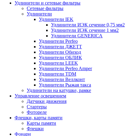
Удлинители и сетевые фильтры
Сетевые фильтры
Удлинители
Удлинители IEK
Удлинители ИЭК сечение 0,75 мм2
Удлинители ИЭК сечение 1 мм2
Удлинители GENERICA
Удлинители Perfeo
Удлинители ДЖЕТТ
Удлинители Обиход
Удлинители ОБЛИК
Удлинители LEEK
Удлинители Perfeo Amper
Удлинители TDM
Удлинители Веллконт
Удлинители Рыжая такса
Удлинители на катушке, рамке
Управление освещением
Датчики движения
Стартеры
Фотореле
Флешки, карты памяти
Карты памяти
Флешки
Фонари