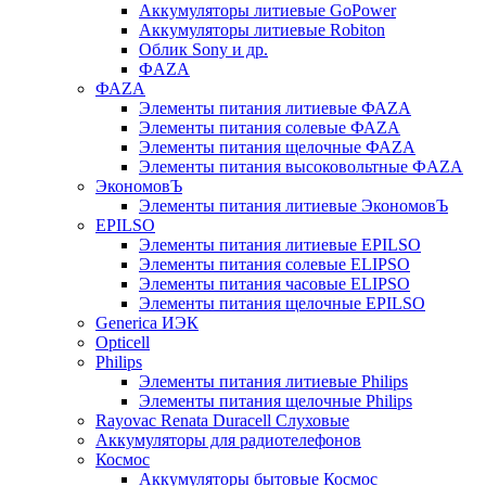
Аккумуляторы литиевые GoPower
Аккумуляторы литиевые Robiton
Облик Sony и др.
ФAZA
ФАZA
Элементы питания литиевые ФАZА
Элементы питания солевые ФАZА
Элементы питания щелочные ФАZА
Элементы питания высоковольтные ФAZA
ЭкономовЪ
Элементы питания литиевые ЭкономовЪ
EPILSO
Элементы питания литиевые EPILSO
Элементы питания солевые ELIPSO
Элементы питания часовые ELIPSO
Элементы питания щелочные EPILSO
Generica ИЭК
Opticell
Philips
Элементы питания литиевые Philips
Элементы питания щелочные Philips
Rayovac Renata Duracell Слуховые
Аккумуляторы для радиотелефонов
Космос
Аккумуляторы бытовые Космос