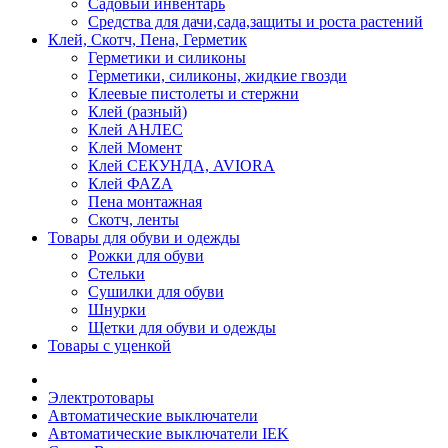
Садовый инвентарь
Средства для дачи,сада,защиты и роста растений
Клей, Скотч, Пена, Герметик
Герметики и силиконы
Герметики, силиконы, жидкие гвозди
Клеевые пистолеты и стержни
Клей (разный)
Клей АНЛЕС
Клей Момент
Клей СЕКУНДА, AVIORA
Клей ФАZА
Пена монтажная
Скотч, ленты
Товары для обуви и одежды
Рожки для обуви
Стельки
Сушилки для обуви
Шнурки
Щетки для обуви и одежды
Товары с уценкой
Электротовары
Автоматические выключатели
Автоматические выключатели IEK