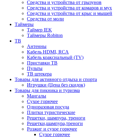
Средства и устройства от грызунов
Средства и устройства от комаров и мух
Средства и устройства от крыс и мышей
Средства от моли
Таймеры
Таймер IEK
Таймеры Robiton
ТВ
Антенны
Кабель HDMI, RCA
Кабель коаксиальный (TV)
Приставки ТВ
Пульты
ТВ штекера
Товары для активного отдыха и спорта
Игрушки (Цена без скидок)
Товары для пикника и туризма
Мангалы
Сухое горючее
Одноразовая посуда
Плитки туристические
Решетки, шампура, треноги
Решетки,шампура,треноги
Розжиг и сухое горючее
Сухое горючее