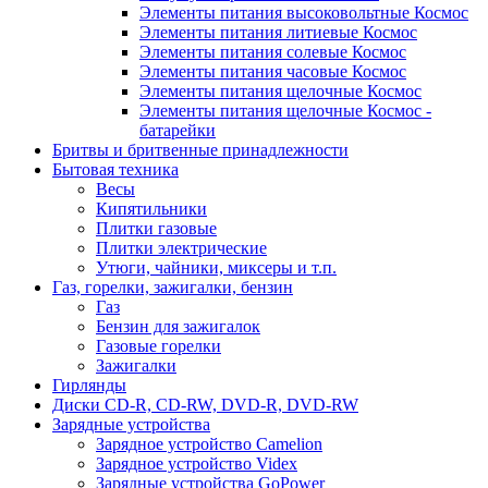
Элементы питания высоковольтные Космос
Элементы питания литиевые Космос
Элементы питания солевые Космос
Элементы питания часовые Космос
Элементы питания щелочные Космос
Элементы питания щелочные Космос -
батарейки
Бритвы и бритвенные принадлежности
Бытовая техника
Весы
Кипятильники
Плитки газовые
Плитки электрические
Утюги, чайники, миксеры и т.п.
Газ, горелки, зажигалки, бензин
Газ
Бензин для зажигалок
Газовые горелки
Зажигалки
Гирлянды
Диски CD-R, CD-RW, DVD-R, DVD-RW
Зарядные устройства
Зарядное устройство Camelion
Зарядное устройство Videx
Зарядные устройства GoPower