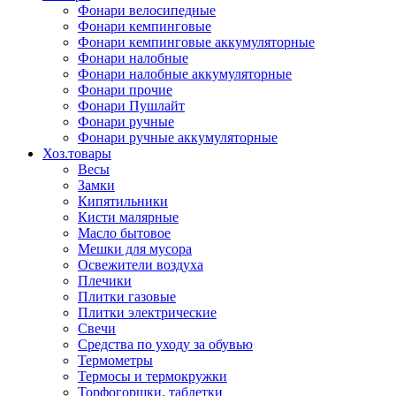
Фонари велосипедные
Фонари кемпинговые
Фонари кемпинговые аккумуляторные
Фонари налобные
Фонари налобные аккумуляторные
Фонари прочие
Фонари Пушлайт
Фонари ручные
Фонари ручные аккумуляторные
Хоз.товары
Весы
Замки
Кипятильники
Кисти малярные
Масло бытовое
Мешки для мусора
Освежители воздуха
Плечики
Плитки газовые
Плитки электрические
Свечи
Средства по уходу за обувью
Термометры
Термосы и термокружки
Торфогоршки, таблетки