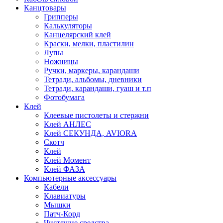
Канцтовары
Грипперы
Калькуляторы
Канцелярский клей
Краски, мелки, пластилин
Лупы
Ножницы
Ручки, маркеры, карандаши
Тетради, альбомы, дневники
Тетради, карандаши, гуаш и т.п
Фотобумага
Клей
Клеевые пистолеты и стержни
Клей АНЛЕС
Клей СЕКУНДА, AVIORA
Скотч
Клей
Клей Момент
Клей ФАЗА
Компьютерные аксессуары
Кабели
Клавиатуры
Мышки
Патч-Корд
Чистящие средства