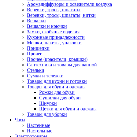
Аромадиффузоры и освежители воздуха
Веревки, тросы, шпагаты
Веревки, тросы, шпагаты, нитки
Вешалки
Вешалки и крючки
Замки, скобяные изделия
Кухонные принадлежности
Мешки, пакеты, упаковки
Прищепки
Прочее
Прочее (красители, крышки)
Сантехника и товары для ванной
Стельки
Сумки и тележки
Товары для кухни и готовки
Товары для обуви и одежды
Рожки для обуви
Сушилки для обуви
Шнурки
Щетки для обуви и одежды
Товары для уборки
Часы
Настенные
Настольные
Электротовары