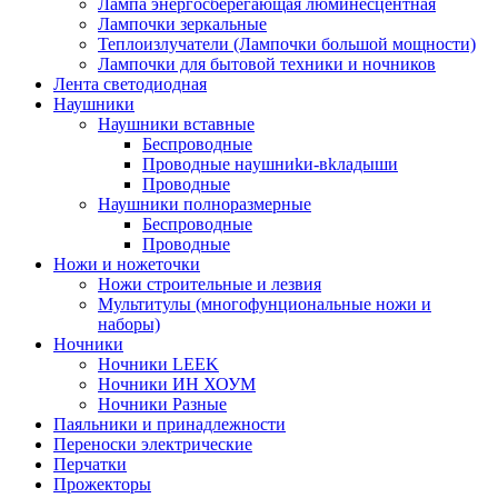
Лампа энергосберегающая люминесцентная
Лампочки зеркальные
Теплоизлучатели (Лампочки большой мощности)
Лампочки для бытовой техники и ночников
Лента светодиодная
Наушники
Наушники вставные
Беспроводные
Пpoвoдныe нayшниkи-вkлaдыши
Проводные
Наушники полноразмерные
Беспроводные
Проводные
Ножи и ножеточки
Ножи строительные и лезвия
Мультитулы (многофунциональные ножи и
наборы)
Ночники
Ночники LEEK
Ночники ИН ХОУМ
Ночники Разные
Паяльники и принадлежности
Переноски электрические
Перчатки
Прожекторы