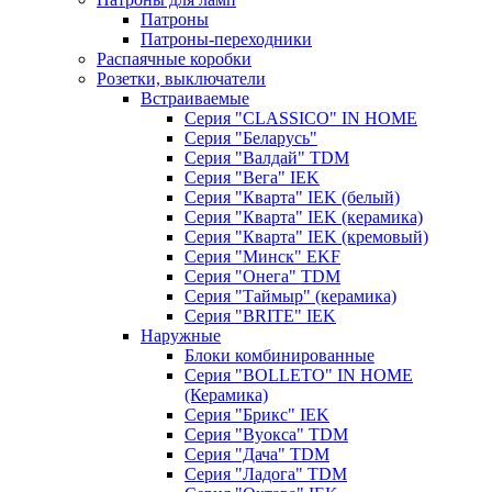
Патроны
Патроны-переходники
Распаячные коробки
Розетки, выключатели
Встраиваемые
Серия "CLASSICO" IN HOME
Серия "Беларусь"
Серия "Валдай" TDM
Серия "Вега" IEK
Серия "Кварта" IEK (белый)
Серия "Кварта" IEK (керамика)
Серия "Кварта" IEK (кремовый)
Серия "Минск" EKF
Серия "Онега" TDM
Серия "Таймыр" (керамика)
Серия "BRITE" IEK
Наружные
Блоки комбинированные
Серия "BОLLETO" IN HOME
(Керамика)
Серия "Брикс" IEK
Серия "Вуокса" TDM
Серия "Дача" TDM
Серия "Ладога" TDM