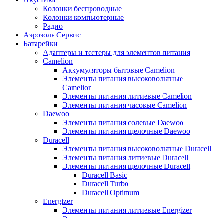
Колонки беспроводные
Колонки компьютерные
Радио
Аэрозоль Сервис
Батарейки
Aдаптеры и тестеры для элементов питания
Camelion
Аккумуляторы бытовые Camelion
Элементы питания высоковольтные
Camelion
Элементы питания литиевые Camelion
Элементы питания часовые Camelion
Daewoo
Элементы питания солевые Daewoo
Элементы питания щелочные Daewoo
Duracell
Элементы питания высоковольтные Duracell
Элементы питания литиевые Duracell
Элементы питания щелочные Duracell
Duracell Basic
Duracell Turbo
Duracell Optimum
Energizer
Элементы питания литиевые Energizer