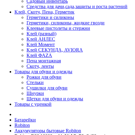
Садовый инвентарь
Средства для дачи,сада,защиты и роста растений
Клей, Скотч, Пена, Герметик
Герметики и силиконы
Герметики, силиконы, жидкие гвозди
Клеевые пистолеты и стержни
Клей (разный)
Клей АНЛЕС
Клей Момент
Клей СЕКУНДА, AVIORA
Клей ФАZА
Пена монтажная
Скотч, ленты
Товары для обуви и одежды
Рожки для обуви
Стельки
Сушилки для обуви
Шнурки
Щетки для обуви и одежды
Товары с уценкой
Батарейки
Robiton
Аккумуляторы бытовые Robiton