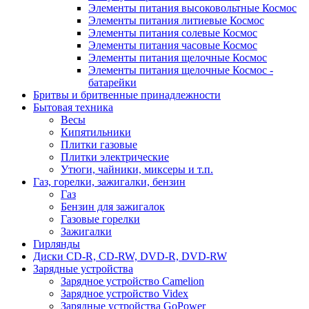
Элементы питания высоковольтные Космос
Элементы питания литиевые Космос
Элементы питания солевые Космос
Элементы питания часовые Космос
Элементы питания щелочные Космос
Элементы питания щелочные Космос -
батарейки
Бритвы и бритвенные принадлежности
Бытовая техника
Весы
Кипятильники
Плитки газовые
Плитки электрические
Утюги, чайники, миксеры и т.п.
Газ, горелки, зажигалки, бензин
Газ
Бензин для зажигалок
Газовые горелки
Зажигалки
Гирлянды
Диски CD-R, CD-RW, DVD-R, DVD-RW
Зарядные устройства
Зарядное устройство Camelion
Зарядное устройство Videx
Зарядные устройства GoPower