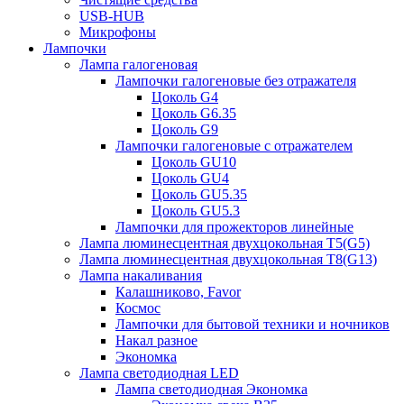
USB-HUB
Микрофоны
Лампочки
Лампа галогеновая
Лампочки галогеновые без отражателя
Цоколь G4
Цоколь G6.35
Цоколь G9
Лампочки галогеновые с отражателем
Цоколь GU10
Цоколь GU4
Цоколь GU5.35
Цоколь GU5.3
Лампочки для прожекторов линейные
Лампа люминесцентная двухцокольная Т5(G5)
Лампа люминесцентная двухцокольная Т8(G13)
Лампа накаливания
Калашниково, Favor
Космос
Лампочки для бытовой техники и ночников
Накал разное
Экономка
Лампа светодиодная LED
Лампа светодиодная Экономка