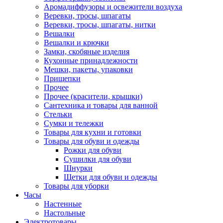
Аромадиффузоры и освежители воздуха
Веревки, тросы, шпагаты
Веревки, тросы, шпагаты, нитки
Вешалки
Вешалки и крючки
Замки, скобяные изделия
Кухонные принадлежности
Мешки, пакеты, упаковки
Прищепки
Прочее
Прочее (красители, крышки)
Сантехника и товары для ванной
Стельки
Сумки и тележки
Товары для кухни и готовки
Товары для обуви и одежды
Рожки для обуви
Сушилки для обуви
Шнурки
Щетки для обуви и одежды
Товары для уборки
Часы
Настенные
Настольные
Электротовары