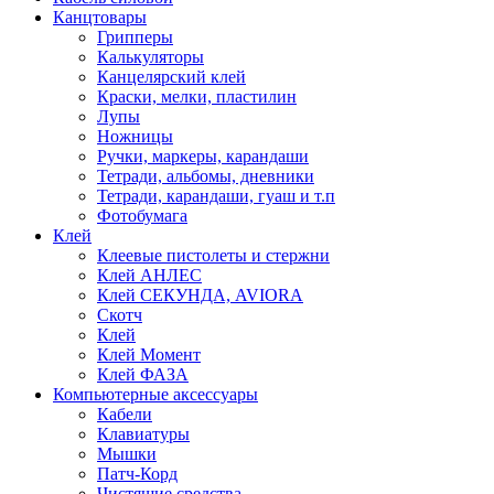
Канцтовары
Грипперы
Калькуляторы
Канцелярский клей
Краски, мелки, пластилин
Лупы
Ножницы
Ручки, маркеры, карандаши
Тетради, альбомы, дневники
Тетради, карандаши, гуаш и т.п
Фотобумага
Клей
Клеевые пистолеты и стержни
Клей АНЛЕС
Клей СЕКУНДА, AVIORA
Скотч
Клей
Клей Момент
Клей ФАЗА
Компьютерные аксессуары
Кабели
Клавиатуры
Мышки
Патч-Корд
Чистящие средства