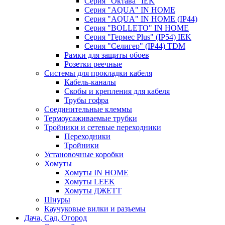
Серия "Октава" IEK
Серия "AQUA" IN HOME
Серия "AQUA" IN HOME (IP44)
Серия "BОLLETO" IN HOME
Серия "Гермес Plus" (IP54) IEK
Серия "Селигер" (IP44) TDM
Рамки для защиты обоев
Розетки реечные
Системы для прокладки кабеля
Кабель-каналы
Скобы и крепления для кабеля
Трубы гофра
Соединительные клеммы
Термоусаживаемые трубки
Тройники и сетевые переходники
Переходники
Тройники
Установочные коробки
Хомуты
Хомуты IN HOME
Хомуты LEEK
Хомуты ДЖЕТТ
Шнуры
Каучуковые вилки и разъемы
Дача, Сад, Огород