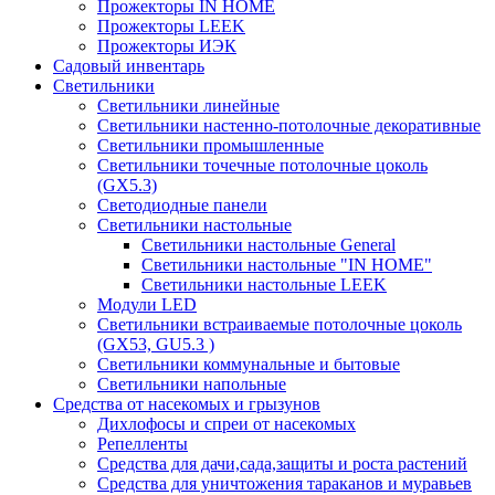
Прожекторы IN HOME
Прожекторы LEEK
Прожекторы ИЭК
Садовый инвентарь
Светильники
Светильники линейные
Светильники настенно-потолочные декоративные
Светильники промышленные
Светильники точечные потолочные цоколь
(GX5.3)
Светодиодные панели
Cветильники настольные
Светильники настольные General
Светильники настольные "IN HOME"
Светильники настольные LEEK
Модули LED
Светильники встраиваемые потолочные цоколь
(GX53, GU5.3 )
Светильники коммунальные и бытовые
Светильники напольные
Средства от насекомых и грызунов
Дихлофосы и спреи от насекомых
Репелленты
Средства для дачи,сада,защиты и роста растений
Средства для уничтожения тараканов и муравьев