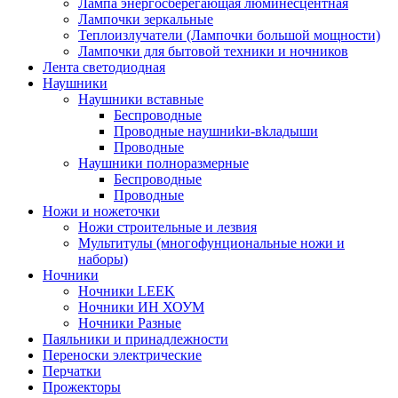
Лампа энергосберегающая люминесцентная
Лампочки зеркальные
Теплоизлучатели (Лампочки большой мощности)
Лампочки для бытовой техники и ночников
Лента светодиодная
Наушники
Наушники вставные
Беспроводные
Пpoвoдныe нayшниkи-вkлaдыши
Проводные
Наушники полноразмерные
Беспроводные
Проводные
Ножи и ножеточки
Ножи строительные и лезвия
Мультитулы (многофунциональные ножи и
наборы)
Ночники
Ночники LEEK
Ночники ИН ХОУМ
Ночники Разные
Паяльники и принадлежности
Переноски электрические
Перчатки
Прожекторы