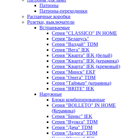
Патроны
Патроны-переходники
Распаячные коробки
Розетки, выключатели
Встраиваемые
Серия "CLASSICO" IN HOME
Серия "Беларусь"
Серия "Валдай" TDM
Серия "Вега" IEK
Серия "Кварта" IEK (белый)
Серия "Кварта" IEK (керамика)
Серия "Кварта" IEK (кремовый)
Серия "Минск" EKF
Серия "Онега" TDM
Серия "Таймыр" (керамика)
Серия "BRITE" IEK
Наружные
Блоки комбинированные
Серия "BОLLETO" IN HOME
(Керамика)
Серия "Брикс" IEK
Серия "Вуокса" TDM
Серия "Дача" TDM
Серия "Ладога" TDM