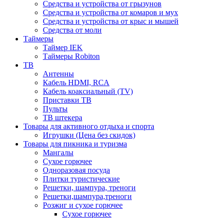
Средства и устройства от грызунов
Средства и устройства от комаров и мух
Средства и устройства от крыс и мышей
Средства от моли
Таймеры
Таймер IEK
Таймеры Robiton
ТВ
Антенны
Кабель HDMI, RCA
Кабель коаксиальный (TV)
Приставки ТВ
Пульты
ТВ штекера
Товары для активного отдыха и спорта
Игрушки (Цена без скидок)
Товары для пикника и туризма
Мангалы
Сухое горючее
Одноразовая посуда
Плитки туристические
Решетки, шампура, треноги
Решетки,шампура,треноги
Розжиг и сухое горючее
Сухое горючее