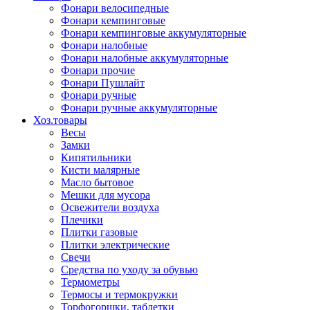
Фонари велосипедные
Фонари кемпинговые
Фонари кемпинговые аккумуляторные
Фонари налобные
Фонари налобные аккумуляторные
Фонари прочие
Фонари Пушлайт
Фонари ручные
Фонари ручные аккумуляторные
Хоз.товары
Весы
Замки
Кипятильники
Кисти малярные
Масло бытовое
Мешки для мусора
Освежители воздуха
Плечики
Плитки газовые
Плитки электрические
Свечи
Средства по уходу за обувью
Термометры
Термосы и термокружки
Торфогоршки, таблетки