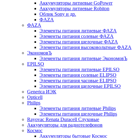
Аккумуляторы литиевые GoPower
Аккумуляторы литиевые Robiton
Облик Sony и др.
ФAZA
ФАZA
Элементы питания литиевые ФАZА
Элементы питания солевые ФАZА
Элементы питания щелочные ФАZА
Элементы питания высоковольтные ФAZA
ЭкономовЪ
Элементы питания литиевые ЭкономовЪ
EPILSO
Элементы питания литиевые EPILSO
Элементы питания солевые ELIPSO
Элементы питания часовые ELIPSO
Элементы питания щелочные EPILSO
Generica ИЭК
Opticell
Philips
Элементы питания литиевые Philips
Элементы питания щелочные Philips
Rayovac Renata Duracell Слуховые
Аккумуляторы для радиотелефонов
Космос
Аккумуляторы бытовые Космос