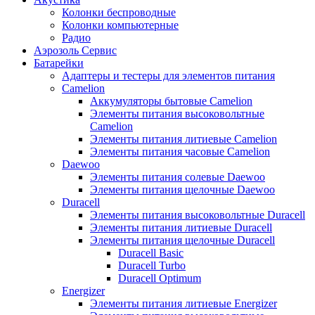
Колонки беспроводные
Колонки компьютерные
Радио
Аэрозоль Сервис
Батарейки
Aдаптеры и тестеры для элементов питания
Camelion
Аккумуляторы бытовые Camelion
Элементы питания высоковольтные
Camelion
Элементы питания литиевые Camelion
Элементы питания часовые Camelion
Daewoo
Элементы питания солевые Daewoo
Элементы питания щелочные Daewoo
Duracell
Элементы питания высоковольтные Duracell
Элементы питания литиевые Duracell
Элементы питания щелочные Duracell
Duracell Basic
Duracell Turbo
Duracell Optimum
Energizer
Элементы питания литиевые Energizer