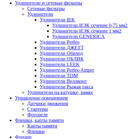
Удлинители и сетевые фильтры
Сетевые фильтры
Удлинители
Удлинители IEK
Удлинители ИЭК сечение 0,75 мм2
Удлинители ИЭК сечение 1 мм2
Удлинители GENERICA
Удлинители Perfeo
Удлинители ДЖЕТТ
Удлинители Обиход
Удлинители ОБЛИК
Удлинители LEEK
Удлинители Perfeo Amper
Удлинители TDM
Удлинители Веллконт
Удлинители Рыжая такса
Удлинители на катушке, рамке
Управление освещением
Датчики движения
Стартеры
Фотореле
Флешки, карты памяти
Карты памяти
Флешки
Фонари