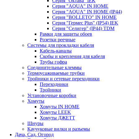
Серия "Октава" IEK
Серия "AQUA" IN HOME
Серия "AQUA" IN HOME (IP44)
Серия "BОLLETO" IN HOME
Серия "Гермес Plus" (IP54) IEK
Серия "Селигер" (IP44) TDM
Рамки для защиты обоев
Розетки реечные
Системы для прокладки кабеля
Кабель-каналы
Скобы и крепления для кабеля
Трубы гофра
Соединительные клеммы
Термоусаживаемые трубки
Тройники и сетевые переходники
Переходники
Тройники
Установочные коробки
Хомуты
Хомуты IN HOME
Хомуты LEEK
Хомуты ДЖЕТТ
Шнуры
Каучуковые вилки и разъемы
Дача, Сад, Огород