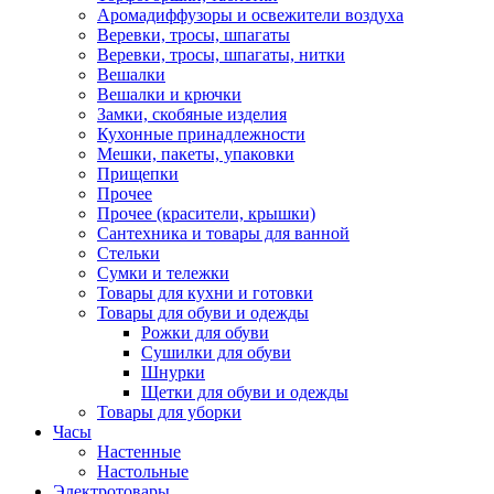
Аромадиффузоры и освежители воздуха
Веревки, тросы, шпагаты
Веревки, тросы, шпагаты, нитки
Вешалки
Вешалки и крючки
Замки, скобяные изделия
Кухонные принадлежности
Мешки, пакеты, упаковки
Прищепки
Прочее
Прочее (красители, крышки)
Сантехника и товары для ванной
Стельки
Сумки и тележки
Товары для кухни и готовки
Товары для обуви и одежды
Рожки для обуви
Сушилки для обуви
Шнурки
Щетки для обуви и одежды
Товары для уборки
Часы
Настенные
Настольные
Электротовары