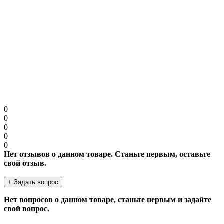
Примечание:
HTML разметка не поддерживается! Используйте обычный
текст.
Защита от роботов
Введите код в поле ниже
Продолжить
0
0
0
0
0
Нет отзывов о данном товаре. Станьте первым, оставьте
свой отзыв.
+ Задать вопрос
Нет вопросов о данном товаре, станьте первым и задайте
свой вопрос.