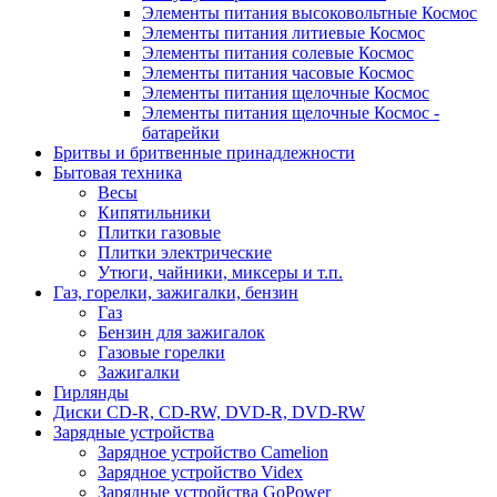
Элементы питания высоковольтные Космос
Элементы питания литиевые Космос
Элементы питания солевые Космос
Элементы питания часовые Космос
Элементы питания щелочные Космос
Элементы питания щелочные Космос -
батарейки
Бритвы и бритвенные принадлежности
Бытовая техника
Весы
Кипятильники
Плитки газовые
Плитки электрические
Утюги, чайники, миксеры и т.п.
Газ, горелки, зажигалки, бензин
Газ
Бензин для зажигалок
Газовые горелки
Зажигалки
Гирлянды
Диски CD-R, CD-RW, DVD-R, DVD-RW
Зарядные устройства
Зарядное устройство Camelion
Зарядное устройство Videx
Зарядные устройства GoPower