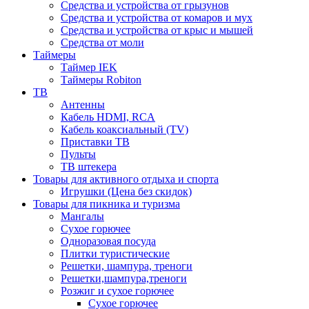
Средства и устройства от грызунов
Средства и устройства от комаров и мух
Средства и устройства от крыс и мышей
Средства от моли
Таймеры
Таймер IEK
Таймеры Robiton
ТВ
Антенны
Кабель HDMI, RCA
Кабель коаксиальный (TV)
Приставки ТВ
Пульты
ТВ штекера
Товары для активного отдыха и спорта
Игрушки (Цена без скидок)
Товары для пикника и туризма
Мангалы
Сухое горючее
Одноразовая посуда
Плитки туристические
Решетки, шампура, треноги
Решетки,шампура,треноги
Розжиг и сухое горючее
Сухое горючее