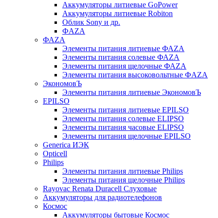
Аккумуляторы литиевые GoPower
Аккумуляторы литиевые Robiton
Облик Sony и др.
ФAZA
ФАZA
Элементы питания литиевые ФАZА
Элементы питания солевые ФАZА
Элементы питания щелочные ФАZА
Элементы питания высоковольтные ФAZA
ЭкономовЪ
Элементы питания литиевые ЭкономовЪ
EPILSO
Элементы питания литиевые EPILSO
Элементы питания солевые ELIPSO
Элементы питания часовые ELIPSO
Элементы питания щелочные EPILSO
Generica ИЭК
Opticell
Philips
Элементы питания литиевые Philips
Элементы питания щелочные Philips
Rayovac Renata Duracell Слуховые
Аккумуляторы для радиотелефонов
Космос
Аккумуляторы бытовые Космос