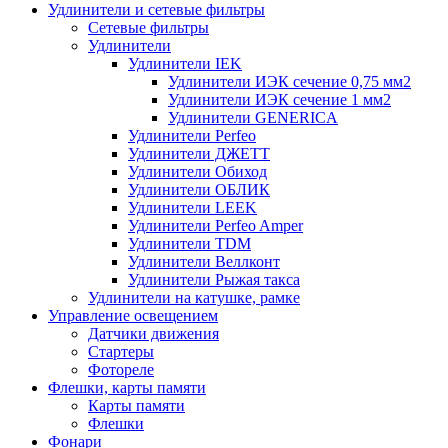
Удлинители и сетевые фильтры
Сетевые фильтры
Удлинители
Удлинители IEK
Удлинители ИЭК сечение 0,75 мм2
Удлинители ИЭК сечение 1 мм2
Удлинители GENERICA
Удлинители Perfeo
Удлинители ДЖЕТТ
Удлинители Обиход
Удлинители ОБЛИК
Удлинители LEEK
Удлинители Perfeo Amper
Удлинители TDM
Удлинители Веллконт
Удлинители Рыжая такса
Удлинители на катушке, рамке
Управление освещением
Датчики движения
Стартеры
Фотореле
Флешки, карты памяти
Карты памяти
Флешки
Фонари