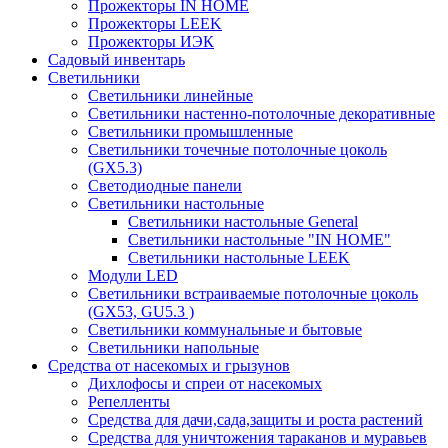
Прожекторы IN HOME
Прожекторы LEEK
Прожекторы ИЭК
Садовый инвентарь
Светильники
Светильники линейные
Светильники настенно-потолочные декоративные
Светильники промышленные
Светильники точечные потолочные цоколь
(GX5.3)
Светодиодные панели
Cветильники настольные
Светильники настольные General
Светильники настольные "IN HOME"
Светильники настольные LEEK
Модули LED
Светильники встраиваемые потолочные цоколь
(GX53, GU5.3 )
Светильники коммунальные и бытовые
Светильники напольные
Средства от насекомых и грызунов
Дихлофосы и спреи от насекомых
Репелленты
Средства для дачи,сада,защиты и роста растений
Средства для уничтожения тараканов и муравьев