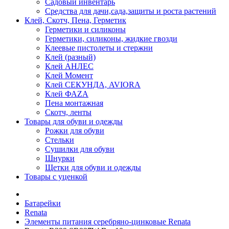
Садовый инвентарь
Средства для дачи,сада,защиты и роста растений
Клей, Скотч, Пена, Герметик
Герметики и силиконы
Герметики, силиконы, жидкие гвозди
Клеевые пистолеты и стержни
Клей (разный)
Клей АНЛЕС
Клей Момент
Клей СЕКУНДА, AVIORA
Клей ФАZА
Пена монтажная
Скотч, ленты
Товары для обуви и одежды
Рожки для обуви
Стельки
Сушилки для обуви
Шнурки
Щетки для обуви и одежды
Товары с уценкой
Батарейки
Renata
Элементы питания серебряно-цинковые Renata