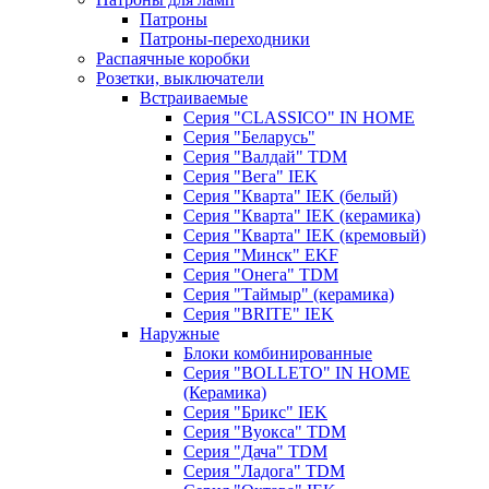
Патроны
Патроны-переходники
Распаячные коробки
Розетки, выключатели
Встраиваемые
Серия "CLASSICO" IN HOME
Серия "Беларусь"
Серия "Валдай" TDM
Серия "Вега" IEK
Серия "Кварта" IEK (белый)
Серия "Кварта" IEK (керамика)
Серия "Кварта" IEK (кремовый)
Серия "Минск" EKF
Серия "Онега" TDM
Серия "Таймыр" (керамика)
Серия "BRITE" IEK
Наружные
Блоки комбинированные
Серия "BОLLETO" IN HOME
(Керамика)
Серия "Брикс" IEK
Серия "Вуокса" TDM
Серия "Дача" TDM
Серия "Ладога" TDM