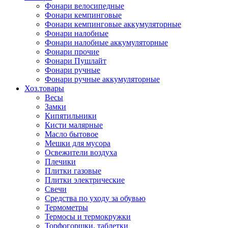
Фонари велосипедные
Фонари кемпинговые
Фонари кемпинговые аккумуляторные
Фонари налобные
Фонари налобные аккумуляторные
Фонари прочие
Фонари Пушлайт
Фонари ручные
Фонари ручные аккумуляторные
Хоз.товары
Весы
Замки
Кипятильники
Кисти малярные
Масло бытовое
Мешки для мусора
Освежители воздуха
Плечики
Плитки газовые
Плитки электрические
Свечи
Средства по уходу за обувью
Термометры
Термосы и термокружки
Торфогоршки, таблетки