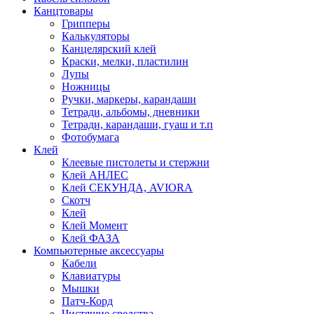
Канцтовары
Грипперы
Калькуляторы
Канцелярский клей
Краски, мелки, пластилин
Лупы
Ножницы
Ручки, маркеры, карандаши
Тетради, альбомы, дневники
Тетради, карандаши, гуаш и т.п
Фотобумага
Клей
Клеевые пистолеты и стержни
Клей АНЛЕС
Клей СЕКУНДА, AVIORA
Скотч
Клей
Клей Момент
Клей ФАЗА
Компьютерные аксессуары
Кабели
Клавиатуры
Мышки
Патч-Корд
Чистящие средства