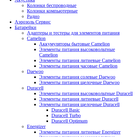
Колонки беспроводные
Колонки компьютерные
Радио
Аэрозоль Сервис
Батарейки
Aдаптеры и тестеры для элементов питания
Camelion
Аккумуляторы бытовые Camelion
Элементы питания высоковольтные
Camelion
Элементы питания литиевые Camelion
Элементы питания часовые Camelion
Daewoo
Элементы питания солевые Daewoo
Элементы питания щелочные Daewoo
Duracell
Элементы питания высоковольтные Duracell
Элементы питания литиевые Duracell
Элементы питания щелочные Duracell
Duracell Basic
Duracell Turbo
Duracell Optimum
Energizer
Элементы питания литиевые Energizer