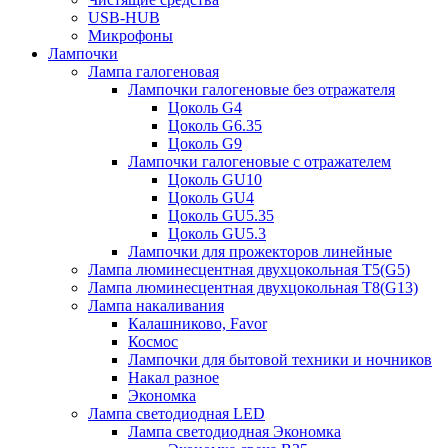
USB-HUB
Микрофоны
Лампочки
Лампа галогеновая
Лампочки галогеновые без отражателя
Цоколь G4
Цоколь G6.35
Цоколь G9
Лампочки галогеновые с отражателем
Цоколь GU10
Цоколь GU4
Цоколь GU5.35
Цоколь GU5.3
Лампочки для прожекторов линейные
Лампа люминесцентная двухцокольная Т5(G5)
Лампа люминесцентная двухцокольная Т8(G13)
Лампа накаливания
Калашниково, Favor
Космос
Лампочки для бытовой техники и ночников
Накал разное
Экономка
Лампа светодиодная LED
Лампа светодиодная Экономка