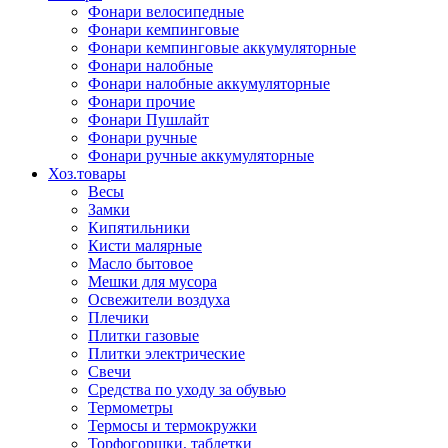
Фонари велосипедные
Фонари кемпинговые
Фонари кемпинговые аккумуляторные
Фонари налобные
Фонари налобные аккумуляторные
Фонари прочие
Фонари Пушлайт
Фонари ручные
Фонари ручные аккумуляторные
Хоз.товары
Весы
Замки
Кипятильники
Кисти малярные
Масло бытовое
Мешки для мусора
Освежители воздуха
Плечики
Плитки газовые
Плитки электрические
Свечи
Средства по уходу за обувью
Термометры
Термосы и термокружки
Торфогоршки, таблетки