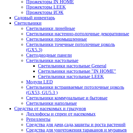
Прожекторы IN HOME
Прожекторы LEEK
Прожекторы ИЭК
Садовый инвентарь
Светильники
Светильники линейные
Светильники настенно-потолочные декоративные
Светильники промышленные
Светильники точечные потолочные цоколь
(GX5.3)
Светодиодные панели
Cветильники настольные
Светильники настольные General
Светильники настольные "IN HOME"
Светильники настольные LEEK
Модули LED
Светильники встраиваемые потолочные цоколь
(GX53, GU5.3 )
Светильники коммунальные и бытовые
Светильники напольные
Средства от насекомых и грызунов
Дихлофосы и спреи от насекомых
Репелленты
Средства для дачи,сада,защиты и роста растений
Средства для уничтожения тараканов и муравьев