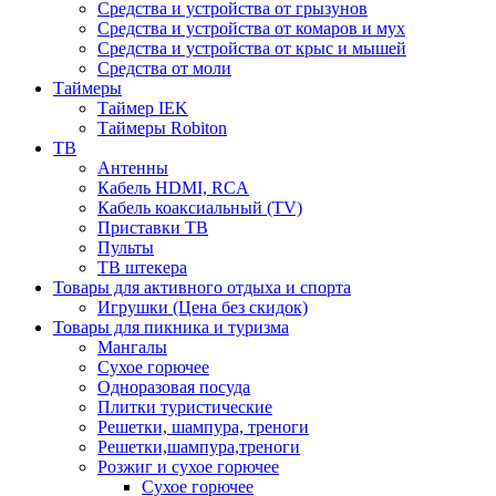
Средства и устройства от грызунов
Средства и устройства от комаров и мух
Средства и устройства от крыс и мышей
Средства от моли
Таймеры
Таймер IEK
Таймеры Robiton
ТВ
Антенны
Кабель HDMI, RCA
Кабель коаксиальный (TV)
Приставки ТВ
Пульты
ТВ штекера
Товары для активного отдыха и спорта
Игрушки (Цена без скидок)
Товары для пикника и туризма
Мангалы
Сухое горючее
Одноразовая посуда
Плитки туристические
Решетки, шампура, треноги
Решетки,шампура,треноги
Розжиг и сухое горючее
Сухое горючее