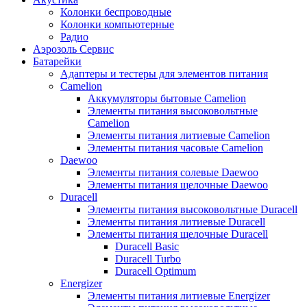
Колонки беспроводные
Колонки компьютерные
Радио
Аэрозоль Сервис
Батарейки
Aдаптеры и тестеры для элементов питания
Camelion
Аккумуляторы бытовые Camelion
Элементы питания высоковольтные
Camelion
Элементы питания литиевые Camelion
Элементы питания часовые Camelion
Daewoo
Элементы питания солевые Daewoo
Элементы питания щелочные Daewoo
Duracell
Элементы питания высоковольтные Duracell
Элементы питания литиевые Duracell
Элементы питания щелочные Duracell
Duracell Basic
Duracell Turbo
Duracell Optimum
Energizer
Элементы питания литиевые Energizer