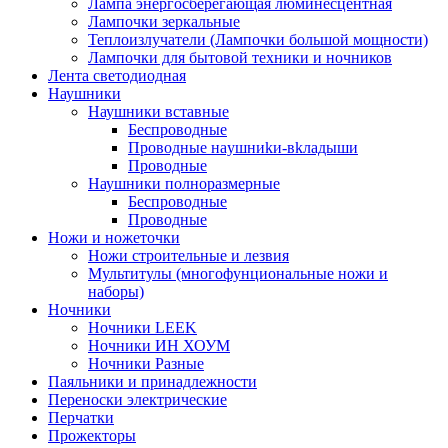
Лампа энергосберегающая люминесцентная
Лампочки зеркальные
Теплоизлучатели (Лампочки большой мощности)
Лампочки для бытовой техники и ночников
Лента светодиодная
Наушники
Наушники вставные
Беспроводные
Пpoвoдныe нayшниkи-вkлaдыши
Проводные
Наушники полноразмерные
Беспроводные
Проводные
Ножи и ножеточки
Ножи строительные и лезвия
Мультитулы (многофунциональные ножи и
наборы)
Ночники
Ночники LEEK
Ночники ИН ХОУМ
Ночники Разные
Паяльники и принадлежности
Переноски электрические
Перчатки
Прожекторы