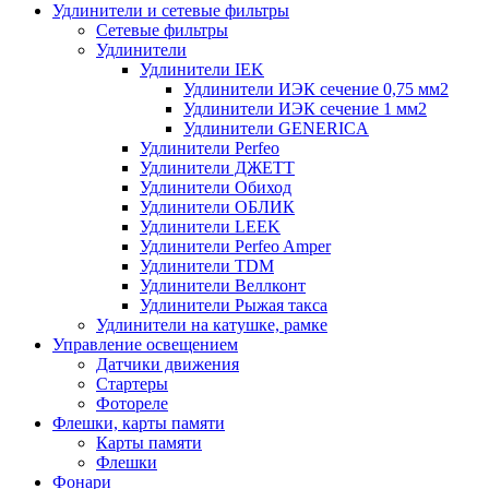
Удлинители и сетевые фильтры
Сетевые фильтры
Удлинители
Удлинители IEK
Удлинители ИЭК сечение 0,75 мм2
Удлинители ИЭК сечение 1 мм2
Удлинители GENERICA
Удлинители Perfeo
Удлинители ДЖЕТТ
Удлинители Обиход
Удлинители ОБЛИК
Удлинители LEEK
Удлинители Perfeo Amper
Удлинители TDM
Удлинители Веллконт
Удлинители Рыжая такса
Удлинители на катушке, рамке
Управление освещением
Датчики движения
Стартеры
Фотореле
Флешки, карты памяти
Карты памяти
Флешки
Фонари