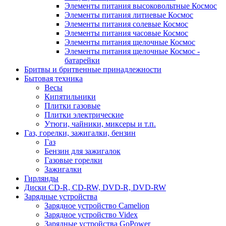
Элементы питания высоковольтные Космос
Элементы питания литиевые Космос
Элементы питания солевые Космос
Элементы питания часовые Космос
Элементы питания щелочные Космос
Элементы питания щелочные Космос -
батарейки
Бритвы и бритвенные принадлежности
Бытовая техника
Весы
Кипятильники
Плитки газовые
Плитки электрические
Утюги, чайники, миксеры и т.п.
Газ, горелки, зажигалки, бензин
Газ
Бензин для зажигалок
Газовые горелки
Зажигалки
Гирлянды
Диски CD-R, CD-RW, DVD-R, DVD-RW
Зарядные устройства
Зарядное устройство Camelion
Зарядное устройство Videx
Зарядные устройства GoPower