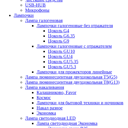
USB-HUB
Микрофоны
Лампочки
Лампа галогеновая
Лампочки галогеновые без отражателя
Цоколь G4
Цоколь G6.35
Цоколь G9
Лампочки галогеновые с отражателем
Цоколь GU10
Цоколь GU4
Цоколь GU5.35
Цоколь GU5.3
Лампочки для прожекторов линейные
Лампа люминесцентная двухцокольная Т5(G5)
Лампа люминесцентная двухцокольная Т8(G13)
Лампа накаливания
Калашниково, Favor
Космос
Лампочки для бытовой техники и ночников
Накал разное
Экономка
Лампа светодиодная LED
Лампа светодиодная Экономка