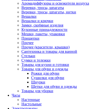
Аромадиффузоры и освежители воздуха
Веревки, тросы, шпагаты
Веревки, тросы, шпагаты, нитки
Вешалки
Вешалки и крючки
Замки, скобяные изделия
Кухонные принадлежности
Мешки, пакеты, упаковки
Прищепки
Прочее
Прочее (красители, крышки)
Сантехника и товары для ванной
Стельки
Сумки и тележки
Товары для кухни и готовки
Товары для обуви и одежды
Рожки для обуви
Сушилки для обуви
Шнурки
Щетки для обуви и одежды
Товары для уборки
Часы
Настенные
Настольные
Электротовары