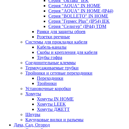
Серия "Октава" IEK
Серия "AQUA" IN HOME
Серия "AQUA" IN HOME (IP44)
Серия "BОLLETO" IN HOME
Серия "Гермес Plus" (IP54) IEK
Серия "Селигер" (IP44) TDM
Рамки для защиты обоев
Розетки реечные
Системы для прокладки кабеля
Кабель-каналы
Скобы и крепления для кабеля
Трубы гофра
Соединительные клеммы
Термоусаживаемые трубки
Тройники и сетевые переходники
Переходники
Тройники
Установочные коробки
Хомуты
Хомуты IN HOME
Хомуты LEEK
Хомуты ДЖЕТТ
Шнуры
Каучуковые вилки и разъемы
Дача, Сад, Огород