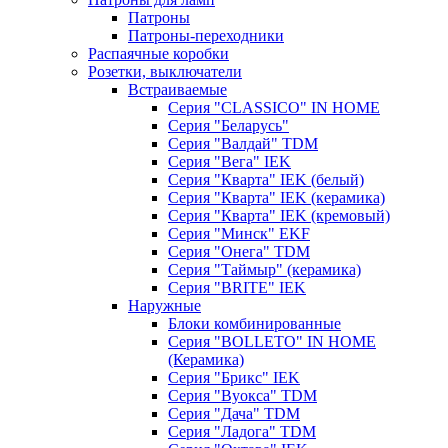
Патроны
Патроны-переходники
Распаячные коробки
Розетки, выключатели
Встраиваемые
Серия "CLASSICO" IN HOME
Серия "Беларусь"
Серия "Валдай" TDM
Серия "Вега" IEK
Серия "Кварта" IEK (белый)
Серия "Кварта" IEK (керамика)
Серия "Кварта" IEK (кремовый)
Серия "Минск" EKF
Серия "Онега" TDM
Серия "Таймыр" (керамика)
Серия "BRITE" IEK
Наружные
Блоки комбинированные
Серия "BОLLETO" IN HOME
(Керамика)
Серия "Брикс" IEK
Серия "Вуокса" TDM
Серия "Дача" TDM
Серия "Ладога" TDM