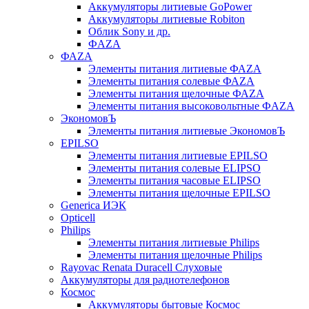
Аккумуляторы литиевые GoPower
Аккумуляторы литиевые Robiton
Облик Sony и др.
ФAZA
ФАZA
Элементы питания литиевые ФАZА
Элементы питания солевые ФАZА
Элементы питания щелочные ФАZА
Элементы питания высоковольтные ФAZA
ЭкономовЪ
Элементы питания литиевые ЭкономовЪ
EPILSO
Элементы питания литиевые EPILSO
Элементы питания солевые ELIPSO
Элементы питания часовые ELIPSO
Элементы питания щелочные EPILSO
Generica ИЭК
Opticell
Philips
Элементы питания литиевые Philips
Элементы питания щелочные Philips
Rayovac Renata Duracell Слуховые
Аккумуляторы для радиотелефонов
Космос
Аккумуляторы бытовые Космос