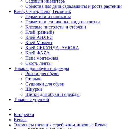
Садовый инвентарь
Средства для дачи,сада,защиты и роста растений
Клей, Скотч, Пена, Герметик
Герметики и силиконы
Герметики, силиконы, жидкие гвозди
Клеевые пистолеты и стержни
Клей (разный)
Клей АНЛЕС
Клей Момент
Клей СЕКУНДА, AVIORA
Клей ФАZА
Пена монтажная
Скотч, ленты
Товары для обуви и одежды
Рожки для обуви
Стельки
Сушилки для обуви
Шнурки
Щетки для обуви и одежды
Товары с уценкой
Батарейки
Renata
Элементы питания серебряно-цинковые Renata