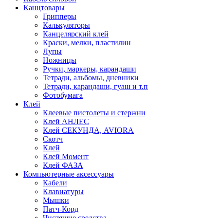
Канцтовары
Грипперы
Калькуляторы
Канцелярский клей
Краски, мелки, пластилин
Лупы
Ножницы
Ручки, маркеры, карандаши
Тетради, альбомы, дневники
Тетради, карандаши, гуаш и т.п
Фотобумага
Клей
Клеевые пистолеты и стержни
Клей АНЛЕС
Клей СЕКУНДА, AVIORA
Скотч
Клей
Клей Момент
Клей ФАЗА
Компьютерные аксессуары
Кабели
Клавиатуры
Мышки
Патч-Корд
Чистящие средства