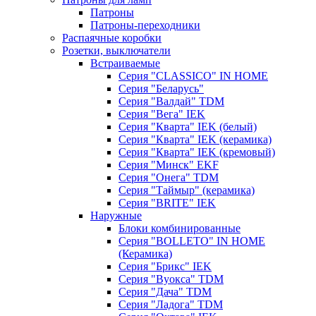
Патроны
Патроны-переходники
Распаячные коробки
Розетки, выключатели
Встраиваемые
Серия "CLASSICO" IN HOME
Серия "Беларусь"
Серия "Валдай" TDM
Серия "Вега" IEK
Серия "Кварта" IEK (белый)
Серия "Кварта" IEK (керамика)
Серия "Кварта" IEK (кремовый)
Серия "Минск" EKF
Серия "Онега" TDM
Серия "Таймыр" (керамика)
Серия "BRITE" IEK
Наружные
Блоки комбинированные
Серия "BОLLETO" IN HOME
(Керамика)
Серия "Брикс" IEK
Серия "Вуокса" TDM
Серия "Дача" TDM
Серия "Ладога" TDM