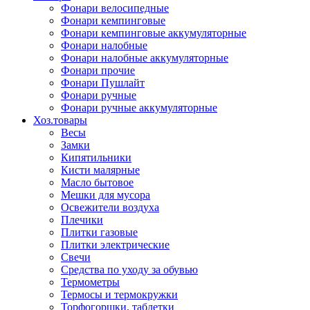
Фонари велосипедные
Фонари кемпинговые
Фонари кемпинговые аккумуляторные
Фонари налобные
Фонари налобные аккумуляторные
Фонари прочие
Фонари Пушлайт
Фонари ручные
Фонари ручные аккумуляторные
Хоз.товары
Весы
Замки
Кипятильники
Кисти малярные
Масло бытовое
Мешки для мусора
Освежители воздуха
Плечики
Плитки газовые
Плитки электрические
Свечи
Средства по уходу за обувью
Термометры
Термосы и термокружки
Торфогоршки, таблетки