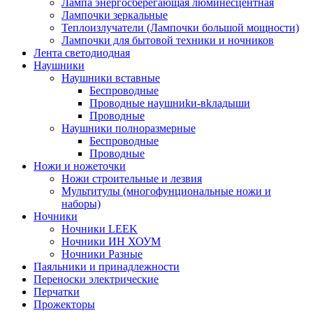
Лампа энергосберегающая люминесцентная
Лампочки зеркальные
Теплоизлучатели (Лампочки большой мощности)
Лампочки для бытовой техники и ночников
Лента светодиодная
Наушники
Наушники вставные
Беспроводные
Пpoвoдныe нayшниkи-вkлaдыши
Проводные
Наушники полноразмерные
Беспроводные
Проводные
Ножи и ножеточки
Ножи строительные и лезвия
Мультитулы (многофунциональные ножи и
наборы)
Ночники
Ночники LEEK
Ночники ИН ХОУМ
Ночники Разные
Паяльники и принадлежности
Переноски электрические
Перчатки
Прожекторы