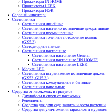
Прожекторы IN HOME
Прожекторы LEEK
Прожекторы ИЭК
Садовый инвентарь
Светильники
Светильники линейные
Светильники настенно-потолочные декоративные
Светильники промышленные
Светильники точечные потолочные цоколь
(GX5.3)
Светодиодные панели
Cветильники настольные
Светильники настольные General
Светильники настольные "IN HOME"
Светильники настольные LEEK
Модули LED
Светильники встраиваемые потолочные цоколь
(GX53, GU5.3 )
Светильники коммунальные и бытовые
Светильники напольные
Средства от насекомых и грызунов
Дихлофосы и спреи от насекомых
Репелленты
Средства для дачи,сада,защиты и роста растений
Средства для уничтожения тараканов и муравьев