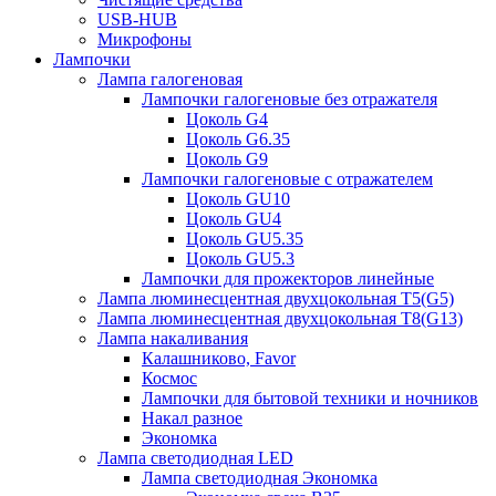
USB-HUB
Микрофоны
Лампочки
Лампа галогеновая
Лампочки галогеновые без отражателя
Цоколь G4
Цоколь G6.35
Цоколь G9
Лампочки галогеновые с отражателем
Цоколь GU10
Цоколь GU4
Цоколь GU5.35
Цоколь GU5.3
Лампочки для прожекторов линейные
Лампа люминесцентная двухцокольная Т5(G5)
Лампа люминесцентная двухцокольная Т8(G13)
Лампа накаливания
Калашниково, Favor
Космос
Лампочки для бытовой техники и ночников
Накал разное
Экономка
Лампа светодиодная LED
Лампа светодиодная Экономка