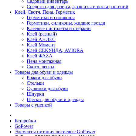
Садовый инвентарь
Средства для дачи,сада,защиты и роста растений
Клей, Скотч, Пена, Герметик
Герметики и силиконы
Герметики, силиконы, жидкие гвозди
Клеевые пистолеты и стержни
Клей (разный)
Клей АНЛЕС
Клей Момент
Клей СЕКУНДА, AVIORA
Клей ФАZА
Пена монтажная
Скотч, ленты
Товары для обуви и одежды
Рожки для обуви
Стельки
Сушилки для обуви
Шнурки
Щетки для обуви и одежды
Товары с уценкой
Батарейки
GoPower
Элементы питания литиевые GoPower