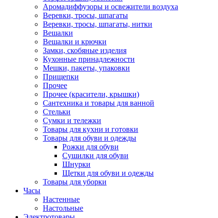
Аромадиффузоры и освежители воздуха
Веревки, тросы, шпагаты
Веревки, тросы, шпагаты, нитки
Вешалки
Вешалки и крючки
Замки, скобяные изделия
Кухонные принадлежности
Мешки, пакеты, упаковки
Прищепки
Прочее
Прочее (красители, крышки)
Сантехника и товары для ванной
Стельки
Сумки и тележки
Товары для кухни и готовки
Товары для обуви и одежды
Рожки для обуви
Сушилки для обуви
Шнурки
Щетки для обуви и одежды
Товары для уборки
Часы
Настенные
Настольные
Электротовары