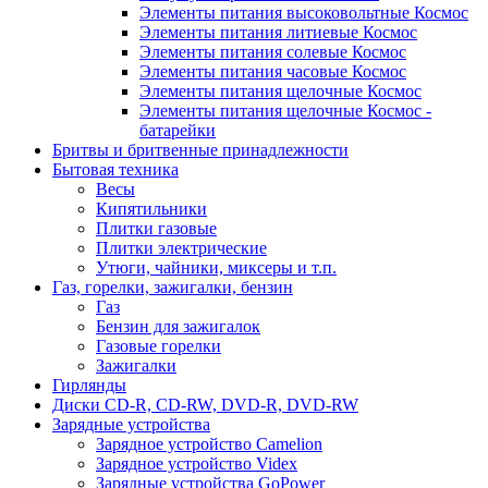
Элементы питания высоковольтные Космос
Элементы питания литиевые Космос
Элементы питания солевые Космос
Элементы питания часовые Космос
Элементы питания щелочные Космос
Элементы питания щелочные Космос -
батарейки
Бритвы и бритвенные принадлежности
Бытовая техника
Весы
Кипятильники
Плитки газовые
Плитки электрические
Утюги, чайники, миксеры и т.п.
Газ, горелки, зажигалки, бензин
Газ
Бензин для зажигалок
Газовые горелки
Зажигалки
Гирлянды
Диски CD-R, CD-RW, DVD-R, DVD-RW
Зарядные устройства
Зарядное устройство Camelion
Зарядное устройство Videx
Зарядные устройства GoPower