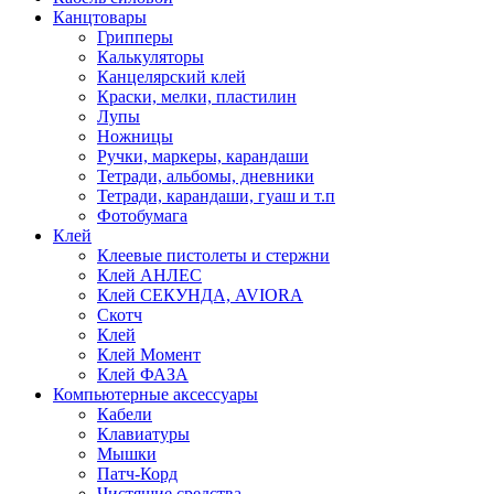
Канцтовары
Грипперы
Калькуляторы
Канцелярский клей
Краски, мелки, пластилин
Лупы
Ножницы
Ручки, маркеры, карандаши
Тетради, альбомы, дневники
Тетради, карандаши, гуаш и т.п
Фотобумага
Клей
Клеевые пистолеты и стержни
Клей АНЛЕС
Клей СЕКУНДА, AVIORA
Скотч
Клей
Клей Момент
Клей ФАЗА
Компьютерные аксессуары
Кабели
Клавиатуры
Мышки
Патч-Корд
Чистящие средства