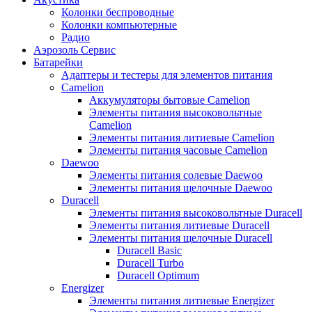
Колонки беспроводные
Колонки компьютерные
Радио
Аэрозоль Сервис
Батарейки
Aдаптеры и тестеры для элементов питания
Camelion
Аккумуляторы бытовые Camelion
Элементы питания высоковольтные
Camelion
Элементы питания литиевые Camelion
Элементы питания часовые Camelion
Daewoo
Элементы питания солевые Daewoo
Элементы питания щелочные Daewoo
Duracell
Элементы питания высоковольтные Duracell
Элементы питания литиевые Duracell
Элементы питания щелочные Duracell
Duracell Basic
Duracell Turbo
Duracell Optimum
Energizer
Элементы питания литиевые Energizer