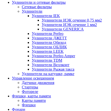
Удлинители и сетевые фильтры
Сетевые фильтры
Удлинители
Удлинители IEK
Удлинители ИЭК сечение 0,75 мм2
Удлинители ИЭК сечение 1 мм2
Удлинители GENERICA
Удлинители Perfeo
Удлинители ДЖЕТТ
Удлинители Обиход
Удлинители ОБЛИК
Удлинители LEEK
Удлинители Perfeo Amper
Удлинители TDM
Удлинители Веллконт
Удлинители Рыжая такса
Удлинители на катушке, рамке
Управление освещением
Датчики движения
Стартеры
Фотореле
Флешки, карты памяти
Карты памяти
Флешки
Фонари