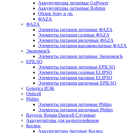
Аккумуляторы литиевые GoPower
Аккумуляторы литиевые Robiton
Облик Sony и др.
ФAZA
ФАZA
Элементы питания литиевые ФАZА
Элементы питания солевые ФАZА
Элементы питания щелочные ФАZА
Элементы питания высоковольтные ФAZA
ЭкономовЪ
Элементы питания литиевые ЭкономовЪ
EPILSO
Элементы питания литиевые EPILSO
Элементы питания солевые ELIPSO
Элементы питания часовые ELIPSO
Элементы питания щелочные EPILSO
Generica ИЭК
Opticell
Philips
Элементы питания литиевые Philips
Элементы питания щелочные Philips
Rayovac Renata Duracell Слуховые
Аккумуляторы для радиотелефонов
Космос
Аккумуляторы бытовые Космос