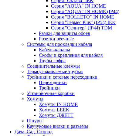
Серия "Октава" IEK
Серия "AQUA" IN HOME
Серия "AQUA" IN HOME (IP44)
Серия "BОLLETO" IN HOME
Серия "Гермес Plus" (IP54) IEK
Серия "Селигер" (IP44) TDM
Рамки для защиты обоев
Розетки реечные
Системы для прокладки кабеля
Кабель-каналы
Скобы и крепления для кабеля
Трубы гофра
Соединительные клеммы
Термоусаживаемые трубки
Тройники и сетевые переходники
Переходники
Тройники
Установочные коробки
Хомуты
Хомуты IN HOME
Хомуты LEEK
Хомуты ДЖЕТТ
Шнуры
Каучуковые вилки и разъемы
Дача, Сад, Огород