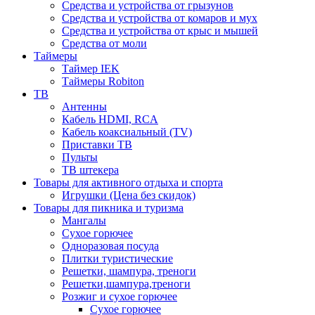
Средства и устройства от грызунов
Средства и устройства от комаров и мух
Средства и устройства от крыс и мышей
Средства от моли
Таймеры
Таймер IEK
Таймеры Robiton
ТВ
Антенны
Кабель HDMI, RCA
Кабель коаксиальный (TV)
Приставки ТВ
Пульты
ТВ штекера
Товары для активного отдыха и спорта
Игрушки (Цена без скидок)
Товары для пикника и туризма
Мангалы
Сухое горючее
Одноразовая посуда
Плитки туристические
Решетки, шампура, треноги
Решетки,шампура,треноги
Розжиг и сухое горючее
Сухое горючее