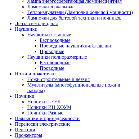
Лампа энергосберегающая люминесцентная
Лампочки зеркальные
Теплоизлучатели (Лампочки большой мощности)
Лампочки для бытовой техники и ночников
Лента светодиодная
Наушники
Наушники вставные
Беспроводные
Пpoвoдныe нayшниkи-вkлaдыши
Проводные
Наушники полноразмерные
Беспроводные
Проводные
Ножи и ножеточки
Ножи строительные и лезвия
Мультитулы (многофунциональные ножи и
наборы)
Ночники
Ночники LEEK
Ночники ИН ХОУМ
Ночники Разные
Паяльники и принадлежности
Переноски электрические
Перчатки
Прожекторы