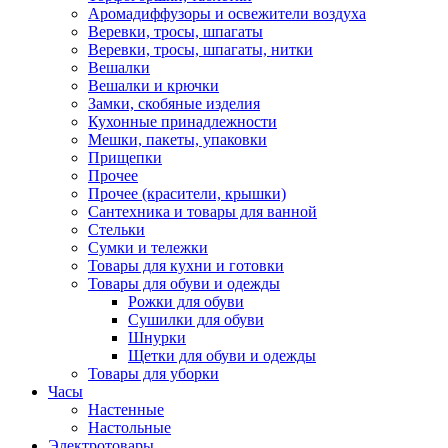
Аромадиффузоры и освежители воздуха
Веревки, тросы, шпагаты
Веревки, тросы, шпагаты, нитки
Вешалки
Вешалки и крючки
Замки, скобяные изделия
Кухонные принадлежности
Мешки, пакеты, упаковки
Прищепки
Прочее
Прочее (красители, крышки)
Сантехника и товары для ванной
Стельки
Сумки и тележки
Товары для кухни и готовки
Товары для обуви и одежды
Рожки для обуви
Сушилки для обуви
Шнурки
Щетки для обуви и одежды
Товары для уборки
Часы
Настенные
Настольные
Электротовары