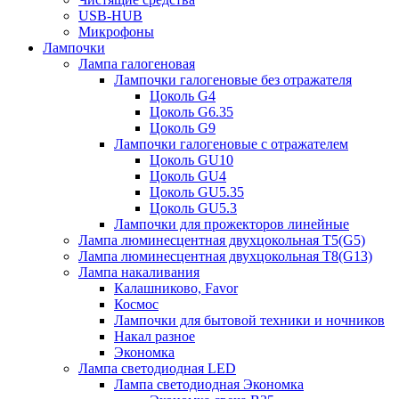
USB-HUB
Микрофоны
Лампочки
Лампа галогеновая
Лампочки галогеновые без отражателя
Цоколь G4
Цоколь G6.35
Цоколь G9
Лампочки галогеновые с отражателем
Цоколь GU10
Цоколь GU4
Цоколь GU5.35
Цоколь GU5.3
Лампочки для прожекторов линейные
Лампа люминесцентная двухцокольная Т5(G5)
Лампа люминесцентная двухцокольная Т8(G13)
Лампа накаливания
Калашниково, Favor
Космос
Лампочки для бытовой техники и ночников
Накал разное
Экономка
Лампа светодиодная LED
Лампа светодиодная Экономка