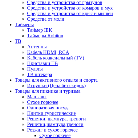
Средства и устройства от грызунов
Средства и устройства от комаров и мух
Средства и устройства от крыс и мышей
Средства от моли
Таймеры
Таймер IEK
Таймеры Robiton
ТВ
Антенны
Кабель HDMI, RCA
Кабель коаксиальный (TV)
Приставки ТВ
Пульты
ТВ штекера
Товары для активного отдыха и спорта
Игрушки (Цена без скидок)
Товары для пикника и туризма
Мангалы
Сухое горючее
Одноразовая посуда
Плитки туристические
Решетки, шампура, треноги
Решетки,шампура,треноги
Розжиг и сухое горючее
Сухое горючее