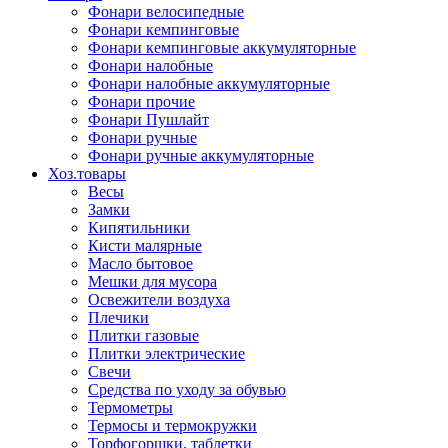
Фонари велосипедные
Фонари кемпинговые
Фонари кемпинговые аккумуляторные
Фонари налобные
Фонари налобные аккумуляторные
Фонари прочие
Фонари Пушлайт
Фонари ручные
Фонари ручные аккумуляторные
Хоз.товары
Весы
Замки
Кипятильники
Кисти малярные
Масло бытовое
Мешки для мусора
Освежители воздуха
Плечики
Плитки газовые
Плитки электрические
Свечи
Средства по уходу за обувью
Термометры
Термосы и термокружки
Торфогоршки, таблетки