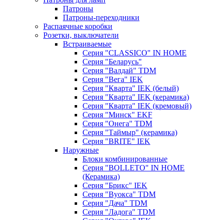
Патроны
Патроны-переходники
Распаячные коробки
Розетки, выключатели
Встраиваемые
Серия "CLASSICO" IN HOME
Серия "Беларусь"
Серия "Валдай" TDM
Серия "Вега" IEK
Серия "Кварта" IEK (белый)
Серия "Кварта" IEK (керамика)
Серия "Кварта" IEK (кремовый)
Серия "Минск" EKF
Серия "Онега" TDM
Серия "Таймыр" (керамика)
Серия "BRITE" IEK
Наружные
Блоки комбинированные
Серия "BОLLETO" IN HOME
(Керамика)
Серия "Брикс" IEK
Серия "Вуокса" TDM
Серия "Дача" TDM
Серия "Ладога" TDM