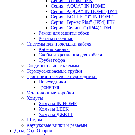
Серия "Октава" IEK
Серия "AQUA" IN HOME
Серия "AQUA" IN HOME (IP44)
Серия "BОLLETO" IN HOME
Серия "Гермес Plus" (IP54) IEK
Серия "Селигер" (IP44) TDM
Рамки для защиты обоев
Розетки реечные
Системы для прокладки кабеля
Кабель-каналы
Скобы и крепления для кабеля
Трубы гофра
Соединительные клеммы
Термоусаживаемые трубки
Тройники и сетевые переходники
Переходники
Тройники
Установочные коробки
Хомуты
Хомуты IN HOME
Хомуты LEEK
Хомуты ДЖЕТТ
Шнуры
Каучуковые вилки и разъемы
Дача, Сад, Огород