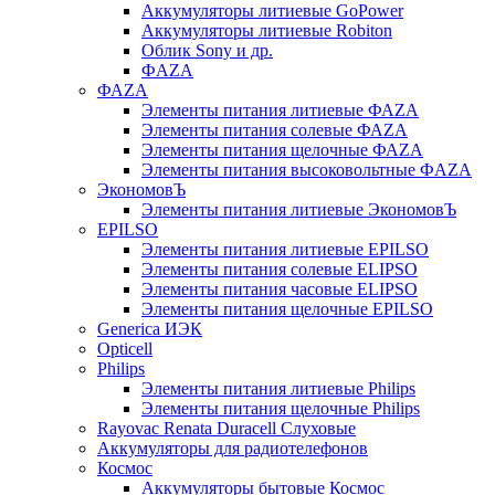
Аккумуляторы литиевые GoPower
Аккумуляторы литиевые Robiton
Облик Sony и др.
ФAZA
ФАZA
Элементы питания литиевые ФАZА
Элементы питания солевые ФАZА
Элементы питания щелочные ФАZА
Элементы питания высоковольтные ФAZA
ЭкономовЪ
Элементы питания литиевые ЭкономовЪ
EPILSO
Элементы питания литиевые EPILSO
Элементы питания солевые ELIPSO
Элементы питания часовые ELIPSO
Элементы питания щелочные EPILSO
Generica ИЭК
Opticell
Philips
Элементы питания литиевые Philips
Элементы питания щелочные Philips
Rayovac Renata Duracell Слуховые
Аккумуляторы для радиотелефонов
Космос
Аккумуляторы бытовые Космос