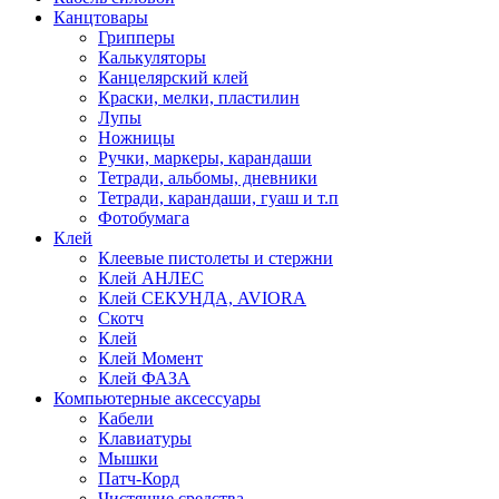
Канцтовары
Грипперы
Калькуляторы
Канцелярский клей
Краски, мелки, пластилин
Лупы
Ножницы
Ручки, маркеры, карандаши
Тетради, альбомы, дневники
Тетради, карандаши, гуаш и т.п
Фотобумага
Клей
Клеевые пистолеты и стержни
Клей АНЛЕС
Клей СЕКУНДА, AVIORA
Скотч
Клей
Клей Момент
Клей ФАЗА
Компьютерные аксессуары
Кабели
Клавиатуры
Мышки
Патч-Корд
Чистящие средства