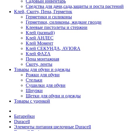
Садовый инвентарь
Средства для дачи,сада,защиты и роста растений
Клей, Скотч, Пена, Герметик
Герметики и силиконы
Герметики, силиконы, жидкие гвозди
Клеевые пистолеты и стержни
Клей (разный)
Клей АНЛЕС
Клей Момент
Клей СЕКУНДА, AVIORA
Клей ФАZА
Пена монтажная
Скотч, ленты
Товары для обуви и одежды
Рожки для обуви
Стельки
Сушилки для обуви
Шнурки
Щетки для обуви и одежды
Товары с уценкой
Батарейки
Duracell
Элементы питания щелочные Duracell