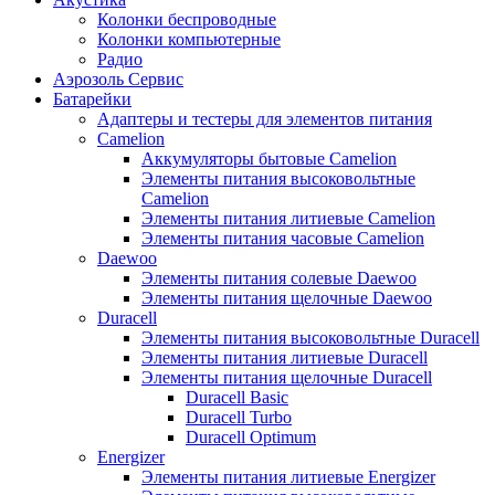
Колонки беспроводные
Колонки компьютерные
Радио
Аэрозоль Сервис
Батарейки
Aдаптеры и тестеры для элементов питания
Camelion
Аккумуляторы бытовые Camelion
Элементы питания высоковольтные
Camelion
Элементы питания литиевые Camelion
Элементы питания часовые Camelion
Daewoo
Элементы питания солевые Daewoo
Элементы питания щелочные Daewoo
Duracell
Элементы питания высоковольтные Duracell
Элементы питания литиевые Duracell
Элементы питания щелочные Duracell
Duracell Basic
Duracell Turbo
Duracell Optimum
Energizer
Элементы питания литиевые Energizer