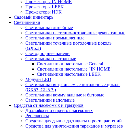
Прожекторы IN HOME
Прожекторы LEEK
Прожекторы ИЭК
Садовый инвентарь
Светильники
Светильники линейные
Светильники настенно-потолочные декоративные
Светильники промышленные
Светильники точечные потолочные цоколь
(GX5.3)
Светодиодные панели
Cветильники настольные
Светильники настольные General
Светильники настольные "IN HOME"
Светильники настольные LEEK
Модули LED
Светильники встраиваемые потолочные цоколь
(GX53, GU5.3 )
Светильники коммунальные и бытовые
Светильники напольные
Средства от насекомых и грызунов
Дихлофосы и спреи от насекомых
Репелленты
Средства для дачи,сада,защиты и роста растений
Средства для уничтожения тараканов и муравьев