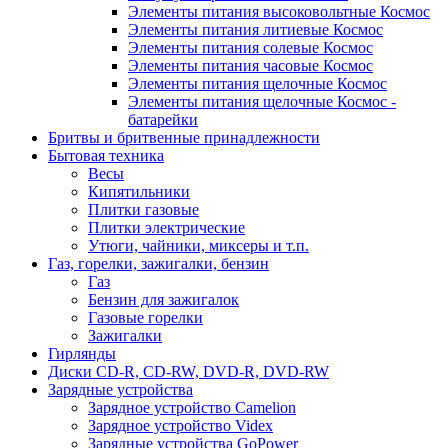
Элементы питания высоковольтные Космос
Элементы питания литиевые Космос
Элементы питания солевые Космос
Элементы питания часовые Космос
Элементы питания щелочные Космос
Элементы питания щелочные Космос -
батарейки
Бритвы и бритвенные принадлежности
Бытовая техника
Весы
Кипятильники
Плитки газовые
Плитки электрические
Утюги, чайники, миксеры и т.п.
Газ, горелки, зажигалки, бензин
Газ
Бензин для зажигалок
Газовые горелки
Зажигалки
Гирлянды
Диски CD-R, CD-RW, DVD-R, DVD-RW
Зарядные устройства
Зарядное устройство Camelion
Зарядное устройство Videx
Зарядные устройства GoPower