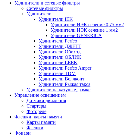
Удлинители и сетевые фильтры
Сетевые фильтры
Удлинители
Удлинители IEK
Удлинители ИЭК сечение 0,75 мм2
Удлинители ИЭК сечение 1 мм2
Удлинители GENERICA
Удлинители Perfeo
Удлинители ДЖЕТТ
Удлинители Обиход
Удлинители ОБЛИК
Удлинители LEEK
Удлинители Perfeo Amper
Удлинители TDM
Удлинители Веллконт
Удлинители Рыжая такса
Удлинители на катушке, рамке
Управление освещением
Датчики движения
Стартеры
Фотореле
Флешки, карты памяти
Карты памяти
Флешки
Фонари