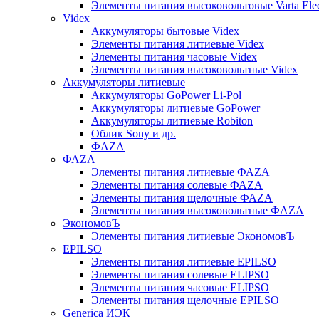
Элементы питания высоковольтовые Varta Electr
Videx
Аккумуляторы бытовые Videx
Элементы питания литиевые Videx
Элементы питания часовые Videx
Элементы питания высоковольтные Videx
Аккумуляторы литиевые
Аккумуляторы GoPower Li-Pol
Аккумуляторы литиевые GoPower
Аккумуляторы литиевые Robiton
Облик Sony и др.
ФAZA
ФАZA
Элементы питания литиевые ФАZА
Элементы питания солевые ФАZА
Элементы питания щелочные ФАZА
Элементы питания высоковольтные ФAZA
ЭкономовЪ
Элементы питания литиевые ЭкономовЪ
EPILSO
Элементы питания литиевые EPILSO
Элементы питания солевые ELIPSO
Элементы питания часовые ELIPSO
Элементы питания щелочные EPILSO
Generica ИЭК