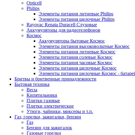
Opticell
Philips
Элементы питания литиевые Philips
Элементы питания щелочные Philips
Rayovac Renata Duracell Слуховые
Аккумуляторы для радиотелефонов
Космос
Аккумуляторы бытовые Космос
Элементы питания высоковольтные Космос
Элементы питания литиевые Космос
Элементы питания солевые Космос
Элементы питания часовые Космос
Элементы питания щелочные Космос
Элементы питания щелочные Космос - батаре
Бритвы и бритвенные принадлежности
Бытовая техника
Весы
Кипятильники
Плитки газовые
Плитки электрические
Утюги, чайники, миксеры и т.п.
Газ, горелки, зажигалки, бензин
Газ
Бензин для зажигалок
Газовые горелки