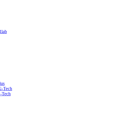
lab
lus
G-Tech
-Tech