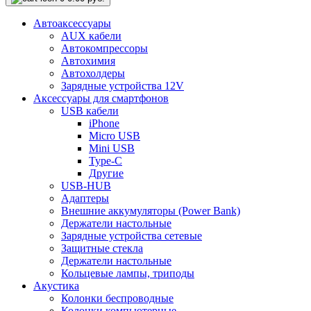
Автоаксессуары
AUX кабели
Автокомпрессоры
Автохимия
Автохолдеры
Зарядные устройства 12V
Аксессуары для смартфонов
USB кабели
iPhone
Micro USB
Mini USB
Type-C
Другие
USB-HUB
Адаптеры
Внешние аккумуляторы (Power Bank)
Держатели настольные
Зарядные устройства сетевые
Защитные стекла
Держатели настольные
Кольцевые лампы, триподы
Акустика
Колонки беспроводные
Колонки компьютерные