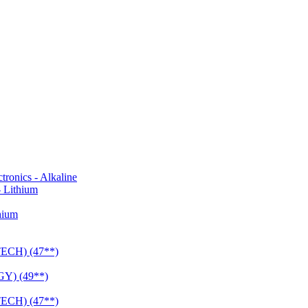
onics - Alkaline
 Lithium
hium
CH) (47**)
Y) (49**)
CH) (47**)