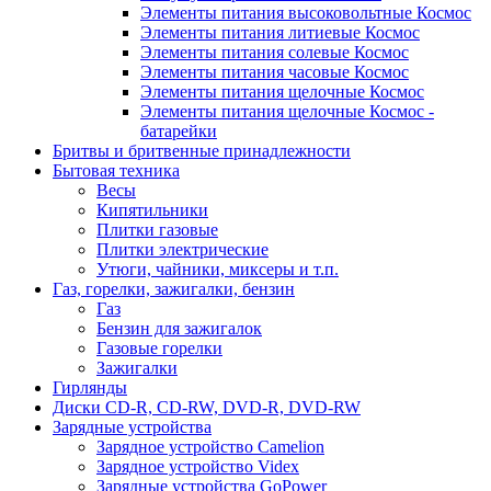
Элементы питания высоковольтные Космос
Элементы питания литиевые Космос
Элементы питания солевые Космос
Элементы питания часовые Космос
Элементы питания щелочные Космос
Элементы питания щелочные Космос -
батарейки
Бритвы и бритвенные принадлежности
Бытовая техника
Весы
Кипятильники
Плитки газовые
Плитки электрические
Утюги, чайники, миксеры и т.п.
Газ, горелки, зажигалки, бензин
Газ
Бензин для зажигалок
Газовые горелки
Зажигалки
Гирлянды
Диски CD-R, CD-RW, DVD-R, DVD-RW
Зарядные устройства
Зарядное устройство Camelion
Зарядное устройство Videx
Зарядные устройства GoPower