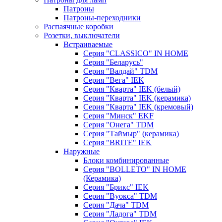
Патроны
Патроны-переходники
Распаячные коробки
Розетки, выключатели
Встраиваемые
Серия "CLASSICO" IN HOME
Серия "Беларусь"
Серия "Валдай" TDM
Серия "Вега" IEK
Серия "Кварта" IEK (белый)
Серия "Кварта" IEK (керамика)
Серия "Кварта" IEK (кремовый)
Серия "Минск" EKF
Серия "Онега" TDM
Серия "Таймыр" (керамика)
Серия "BRITE" IEK
Наружные
Блоки комбинированные
Серия "BОLLETO" IN HOME
(Керамика)
Серия "Брикс" IEK
Серия "Вуокса" TDM
Серия "Дача" TDM
Серия "Ладога" TDM