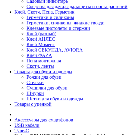
Садовый инвентарь
Средства для дачи,сада,защиты и роста растений
Клей, Скотч, Пена, Герметик
Герметики и силиконы
Герметики, силиконы, жидкие гвозди
Клеевые пистолеты и стержни
Клей (разный)
Клей АНЛЕС
Клей Момент
Клей СЕКУНДА, AVIORA
Клей ФАZА
Пена монтажная
Скотч, ленты
Товары для обуви и одежды
Рожки для обуви
Стельки
Сушилки для обуви
Шнурки
Щетки для обуви и одежды
Товары с уценкой
Аксессуары для смартфонов
USB кабели
Type-C