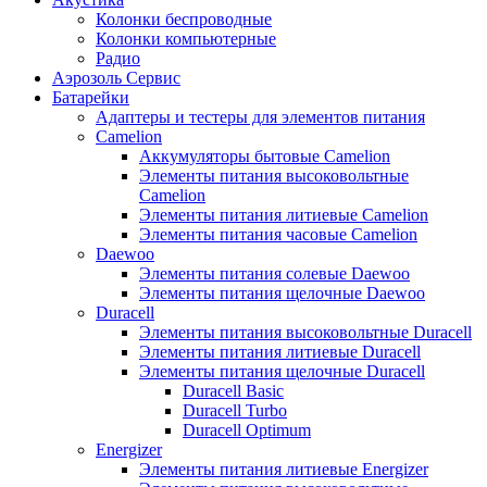
Колонки беспроводные
Колонки компьютерные
Радио
Аэрозоль Сервис
Батарейки
Aдаптеры и тестеры для элементов питания
Camelion
Аккумуляторы бытовые Camelion
Элементы питания высоковольтные
Camelion
Элементы питания литиевые Camelion
Элементы питания часовые Camelion
Daewoo
Элементы питания солевые Daewoo
Элементы питания щелочные Daewoo
Duracell
Элементы питания высоковольтные Duracell
Элементы питания литиевые Duracell
Элементы питания щелочные Duracell
Duracell Basic
Duracell Turbo
Duracell Optimum
Energizer
Элементы питания литиевые Energizer