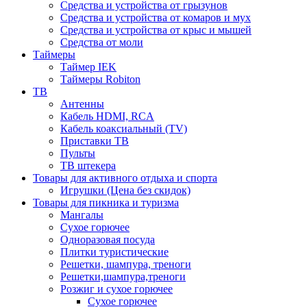
Средства и устройства от грызунов
Средства и устройства от комаров и мух
Средства и устройства от крыс и мышей
Средства от моли
Таймеры
Таймер IEK
Таймеры Robiton
ТВ
Антенны
Кабель HDMI, RCA
Кабель коаксиальный (TV)
Приставки ТВ
Пульты
ТВ штекера
Товары для активного отдыха и спорта
Игрушки (Цена без скидок)
Товары для пикника и туризма
Мангалы
Сухое горючее
Одноразовая посуда
Плитки туристические
Решетки, шампура, треноги
Решетки,шампура,треноги
Розжиг и сухое горючее
Сухое горючее