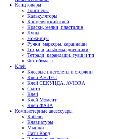
Канцтовары
Грипперы
Калькуляторы
Канцелярский клей
Краски, мелки, пластилин
Лупы
Ножницы
Ручки, маркеры, карандаши
Тетради, альбомы, дневники
Тетради, карандаши, гуаш и т.п
Фотобумага
Клей
Клеевые пистолеты и стержни
Клей АНЛЕС
Клей СЕКУНДА, AVIORA
Скотч
Клей
Клей Момент
Клей ФАЗА
Компьютерные аксессуары
Кабели
Клавиатуры
Мышки
Патч-Корд
Чистящие средства