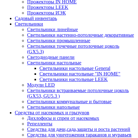
Прожекторы IN HOME
Прожекторы LEEK
Прожекторы ИЭК
Садовый инвентарь
Светильники
Светильники линейные
Светильники настенно-потолочные декоративные
Светильники промышленные
Светильники точечные потолочные цоколь
(GX5.3)
Светодиодные панели
Cветильники настольные
Светильники настольные General
Светильники настольные "IN HOME"
Светильники настольные LEEK
Модули LED
Светильники встраиваемые потолочные цоколь
(GX53, GU5.3 )
Светильники коммунальные и бытовые
Светильники напольные
Средства от насекомых и грызунов
Дихлофосы и спреи от насекомых
Репелленты
Средства для дачи,сада,защиты и роста растений
Средства для уничтожения тараканов и муравьев