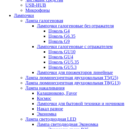
USB-HUB
Микрофоны
Лампочки
Лампа галогеновая
Лампочки галогеновые без отражателя
Цоколь G4
Цоколь G6.35
Цоколь G9
Лампочки галогеновые с отражателем
Цоколь GU10
Цоколь GU4
Цоколь GU5.35
Цоколь GU5.3
Лампочки для прожекторов линейные
Лампа люминесцентная двухцокольная Т5(G5)
Лампа люминесцентная двухцокольная Т8(G13)
Лампа накаливания
Калашниково, Favor
Космос
Лампочки для бытовой техники и ночников
Накал разное
Экономка
Лампа светодиодная LED
Лампа светодиодная Экономка