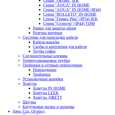
Серия "Октава" IEK
Серия "AQUA" IN HOME
Серия "AQUA" IN HOME (IP44)
Серия "BОLLETO" IN HOME
Серия "Гермес Plus" (IP54) IEK
Серия "Селигер" (IP44) TDM
Рамки для защиты обоев
Розетки реечные
Системы для прокладки кабеля
Кабель-каналы
Скобы и крепления для кабеля
Трубы гофра
Соединительные клеммы
Термоусаживаемые трубки
Тройники и сетевые переходники
Переходники
Тройники
Установочные коробки
Хомуты
Хомуты IN HOME
Хомуты LEEK
Хомуты ДЖЕТТ
Шнуры
Каучуковые вилки и разъемы
Дача, Сад, Огород