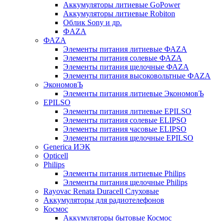
Аккумуляторы литиевые GoPower
Аккумуляторы литиевые Robiton
Облик Sony и др.
ФAZA
ФАZA
Элементы питания литиевые ФАZА
Элементы питания солевые ФАZА
Элементы питания щелочные ФАZА
Элементы питания высоковольтные ФAZA
ЭкономовЪ
Элементы питания литиевые ЭкономовЪ
EPILSO
Элементы питания литиевые EPILSO
Элементы питания солевые ELIPSO
Элементы питания часовые ELIPSO
Элементы питания щелочные EPILSO
Generica ИЭК
Opticell
Philips
Элементы питания литиевые Philips
Элементы питания щелочные Philips
Rayovac Renata Duracell Слуховые
Аккумуляторы для радиотелефонов
Космос
Аккумуляторы бытовые Космос