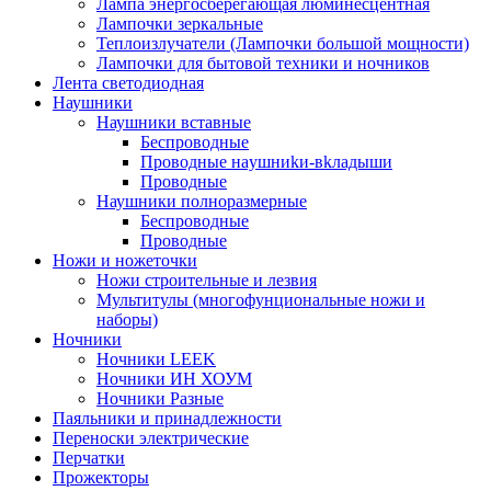
Лампа энергосберегающая люминесцентная
Лампочки зеркальные
Теплоизлучатели (Лампочки большой мощности)
Лампочки для бытовой техники и ночников
Лента светодиодная
Наушники
Наушники вставные
Беспроводные
Пpoвoдныe нayшниkи-вkлaдыши
Проводные
Наушники полноразмерные
Беспроводные
Проводные
Ножи и ножеточки
Ножи строительные и лезвия
Мультитулы (многофунциональные ножи и
наборы)
Ночники
Ночники LEEK
Ночники ИН ХОУМ
Ночники Разные
Паяльники и принадлежности
Переноски электрические
Перчатки
Прожекторы