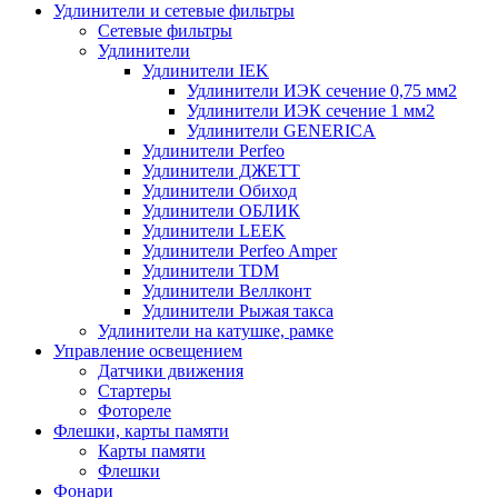
Удлинители и сетевые фильтры
Сетевые фильтры
Удлинители
Удлинители IEK
Удлинители ИЭК сечение 0,75 мм2
Удлинители ИЭК сечение 1 мм2
Удлинители GENERICA
Удлинители Perfeo
Удлинители ДЖЕТТ
Удлинители Обиход
Удлинители ОБЛИК
Удлинители LEEK
Удлинители Perfeo Amper
Удлинители TDM
Удлинители Веллконт
Удлинители Рыжая такса
Удлинители на катушке, рамке
Управление освещением
Датчики движения
Стартеры
Фотореле
Флешки, карты памяти
Карты памяти
Флешки
Фонари