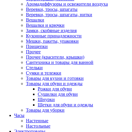
Аромадиффузоры и освежители воздуха
Веревки, тросы, шпагаты
Веревки, тросы, шпагаты, нитки
Вешалки
Вешалки и крючки
Замки, скобяные изделия
Кухонные принадлежности
Мешки, пакеты, упаковки
Прищепки
Прочее
Прочее (красители, крышки)
Сантехника и товары для ванной
Стельки
Сумки и тележки
Товары для кухни и готовки
Товары для обуви и одежды
Рожки для обуви
Сушилки для обуви
Шнурки
Щетки для обуви и одежды
Товары для уборки
Часы
Настенные
Настольные
Электротовары