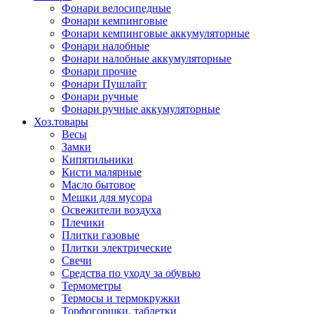
Фонари велосипедные
Фонари кемпинговые
Фонари кемпинговые аккумуляторные
Фонари налобные
Фонари налобные аккумуляторные
Фонари прочие
Фонари Пушлайт
Фонари ручные
Фонари ручные аккумуляторные
Хоз.товары
Весы
Замки
Кипятильники
Кисти малярные
Масло бытовое
Мешки для мусора
Освежители воздуха
Плечики
Плитки газовые
Плитки электрические
Свечи
Средства по уходу за обувью
Термометры
Термосы и термокружки
Торфогоршки, таблетки