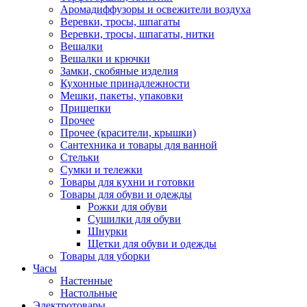
Аромадиффузоры и освежители воздуха
Веревки, тросы, шпагаты
Веревки, тросы, шпагаты, нитки
Вешалки
Вешалки и крючки
Замки, скобяные изделия
Кухонные принадлежности
Мешки, пакеты, упаковки
Прищепки
Прочее
Прочее (красители, крышки)
Сантехника и товары для ванной
Стельки
Сумки и тележки
Товары для кухни и готовки
Товары для обуви и одежды
Рожки для обуви
Сушилки для обуви
Шнурки
Щетки для обуви и одежды
Товары для уборки
Часы
Настенные
Настольные
Электротовары