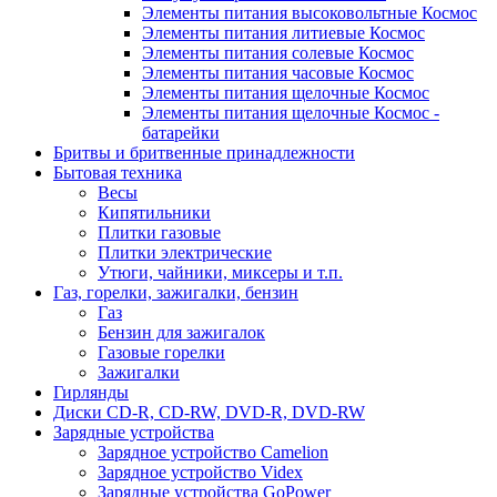
Элементы питания высоковольтные Космос
Элементы питания литиевые Космос
Элементы питания солевые Космос
Элементы питания часовые Космос
Элементы питания щелочные Космос
Элементы питания щелочные Космос -
батарейки
Бритвы и бритвенные принадлежности
Бытовая техника
Весы
Кипятильники
Плитки газовые
Плитки электрические
Утюги, чайники, миксеры и т.п.
Газ, горелки, зажигалки, бензин
Газ
Бензин для зажигалок
Газовые горелки
Зажигалки
Гирлянды
Диски CD-R, CD-RW, DVD-R, DVD-RW
Зарядные устройства
Зарядное устройство Camelion
Зарядное устройство Videx
Зарядные устройства GoPower