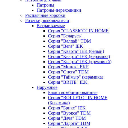
Патроны
Патроны-переходники
Распаячные коробки
Розетки, выключатели
Встраиваемые
Серия "CLASSICO" IN HOME
Серия "Беларусь"
Серия "Валдай" TDM
Серия "Вега" IEK
Серия "Кварта" IEK (белый)
Серия "Кварта" IEK (керамика)
Серия "Кварта" IEK (кремовый)
Серия "Минск" EKF
Серия "Онега" TDM
Серия "Таймыр" (керамика)
Серия "BRITE" IEK
Наружные
Блоки комбинированные
Серия "BОLLETO" IN HOME
(Керамика)
Серия "Брикс" IEK
Серия "Вуокса" TDM
Серия "Дача" TDM
Серия "Ладога" TDM