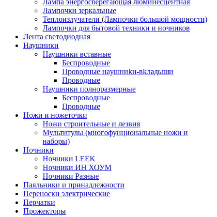
Лампа энергосберегающая люминесцентная
Лампочки зеркальные
Теплоизлучатели (Лампочки большой мощности)
Лампочки для бытовой техники и ночников
Лента светодиодная
Наушники
Наушники вставные
Беспроводные
Пpoвoдныe нayшниkи-вkлaдыши
Проводные
Наушники полноразмерные
Беспроводные
Проводные
Ножи и ножеточки
Ножи строительные и лезвия
Мультитулы (многофунциональные ножи и
наборы)
Ночники
Ночники LEEK
Ночники ИН ХОУМ
Ночники Разные
Паяльники и принадлежности
Переноски электрические
Перчатки
Прожекторы