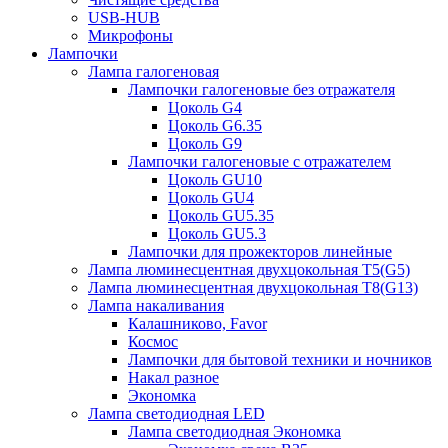
USB-HUB
Микрофоны
Лампочки
Лампа галогеновая
Лампочки галогеновые без отражателя
Цоколь G4
Цоколь G6.35
Цоколь G9
Лампочки галогеновые с отражателем
Цоколь GU10
Цоколь GU4
Цоколь GU5.35
Цоколь GU5.3
Лампочки для прожекторов линейные
Лампа люминесцентная двухцокольная Т5(G5)
Лампа люминесцентная двухцокольная Т8(G13)
Лампа накаливания
Калашниково, Favor
Космос
Лампочки для бытовой техники и ночников
Накал разное
Экономка
Лампа светодиодная LED
Лампа светодиодная Экономка