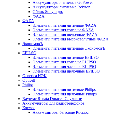
Аккумуляторы литиевые GoPower
Аккумуляторы литиевые Robiton
Облик Sony и др.
ФAZA
ФАZA
Элементы питания литиевые ФАZА
Элементы питания солевые ФАZА
Элементы питания щелочные ФАZА
Элементы питания высоковольтные ФAZA
ЭкономовЪ
Элементы питания литиевые ЭкономовЪ
EPILSO
Элементы питания литиевые EPILSO
Элементы питания солевые ELIPSO
Элементы питания часовые ELIPSO
Элементы питания щелочные EPILSO
Generica ИЭК
Opticell
Philips
Элементы питания литиевые Philips
Элементы питания щелочные Philips
Rayovac Renata Duracell Слуховые
Аккумуляторы для радиотелефонов
Космос
Аккумуляторы бытовые Космос