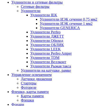
Удлинители и сетевые фильтры
Сетевые фильтры
Удлинители
Удлинители IEK
Удлинители ИЭК сечение 0,75 мм2
Удлинители ИЭК сечение 1 мм2
Удлинители GENERICA
Удлинители Perfeo
Удлинители ДЖЕТТ
Удлинители Обиход
Удлинители ОБЛИК
Удлинители LEEK
Удлинители Perfeo Amper
Удлинители TDM
Удлинители Веллконт
Удлинители Рыжая такса
Удлинители на катушке, рамке
Управление освещением
Датчики движения
Стартеры
Фотореле
Флешки, карты памяти
Карты памяти
Флешки
Фонари