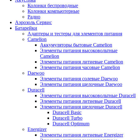
Колонки беспроводные
Колонки компьютерные
Радио
Аэрозоль Сервис
Батарейки
Aдаптеры и тестеры для элементов питания
Camelion
Аккумуляторы бытовые Camelion
Элементы питания высоковольтные
Camelion
Элементы питания литиевые Camelion
Элементы питания часовые Camelion
Daewoo
Элементы питания солевые Daewoo
Элементы питания щелочные Daewoo
Duracell
Элементы питания высоковольтные Duracell
Элементы питания литиевые Duracell
Элементы питания щелочные Duracell
Duracell Basic
Duracell Turbo
Duracell Optimum
Energizer
Элементы питания литиевые Energizer