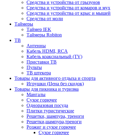
Средства и устройства от грызунов
Средства и устройства от комаров и мух
Средства и устройства от крыс и мышей
Средства от моли
Таймеры
Таймер IEK
Таймеры Robiton
ТВ
Антенны
Кабель HDMI, RCA
Кабель коаксиальный (TV)
Приставки ТВ
Пульты
ТВ штекера
Товары для активного отдыха и спорта
Игрушки (Цена без скидок)
Товары для пикника и туризма
Мангалы
Сухое горючее
Одноразовая посуда
Плитки туристические
Решетки, шампура, треноги
Решетки,шампура,треноги
Розжиг и сухое горючее
Сухое горючее