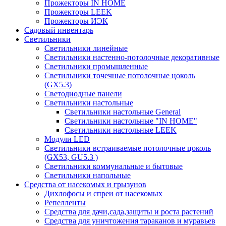
Прожекторы IN HOME
Прожекторы LEEK
Прожекторы ИЭК
Садовый инвентарь
Светильники
Светильники линейные
Светильники настенно-потолочные декоративные
Светильники промышленные
Светильники точечные потолочные цоколь
(GX5.3)
Светодиодные панели
Cветильники настольные
Светильники настольные General
Светильники настольные "IN HOME"
Светильники настольные LEEK
Модули LED
Светильники встраиваемые потолочные цоколь
(GX53, GU5.3 )
Светильники коммунальные и бытовые
Светильники напольные
Средства от насекомых и грызунов
Дихлофосы и спреи от насекомых
Репелленты
Средства для дачи,сада,защиты и роста растений
Средства для уничтожения тараканов и муравьев