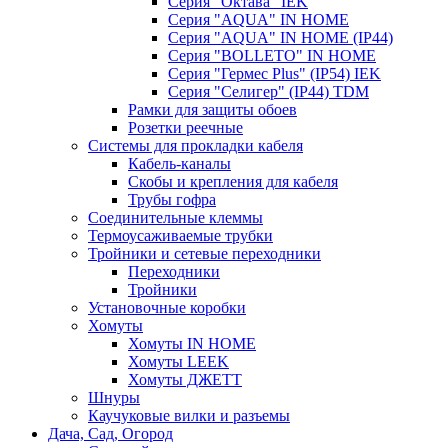
Серия "Октава" IEK
Серия "AQUA" IN HOME
Серия "AQUA" IN HOME (IP44)
Серия "BОLLETO" IN HOME
Серия "Гермес Plus" (IP54) IEK
Серия "Селигер" (IP44) TDM
Рамки для защиты обоев
Розетки реечные
Системы для прокладки кабеля
Кабель-каналы
Скобы и крепления для кабеля
Трубы гофра
Соединительные клеммы
Термоусаживаемые трубки
Тройники и сетевые переходники
Переходники
Тройники
Установочные коробки
Хомуты
Хомуты IN HOME
Хомуты LEEK
Хомуты ДЖЕТТ
Шнуры
Каучуковые вилки и разъемы
Дача, Сад, Огород