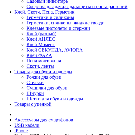
Садовый инвентарь
Средства для дачи,сада,защиты и роста растений
Клей, Скотч, Пена, Герметик
Герметики и силиконы
Герметики, силиконы, жидкие гвозди
Клеевые пистолеты и стержни
Клей (разный)
Клей АНЛЕС
Клей Момент
Клей СЕКУНДА, AVIORA
Клей ФАZА
Пена монтажная
Скотч, ленты
Товары для обуви и одежды
Рожки для обуви
Стельки
Сушилки для обуви
Шнурки
Щетки для обуви и одежды
Товары с уценкой
Аксессуары для смартфонов
USB кабели
iPhone