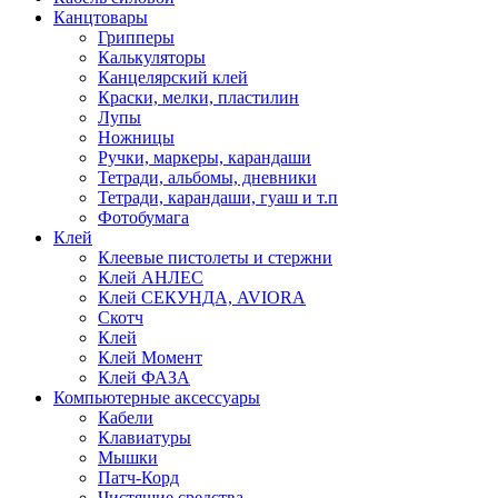
Канцтовары
Грипперы
Калькуляторы
Канцелярский клей
Краски, мелки, пластилин
Лупы
Ножницы
Ручки, маркеры, карандаши
Тетради, альбомы, дневники
Тетради, карандаши, гуаш и т.п
Фотобумага
Клей
Клеевые пистолеты и стержни
Клей АНЛЕС
Клей СЕКУНДА, AVIORA
Скотч
Клей
Клей Момент
Клей ФАЗА
Компьютерные аксессуары
Кабели
Клавиатуры
Мышки
Патч-Корд
Чистящие средства