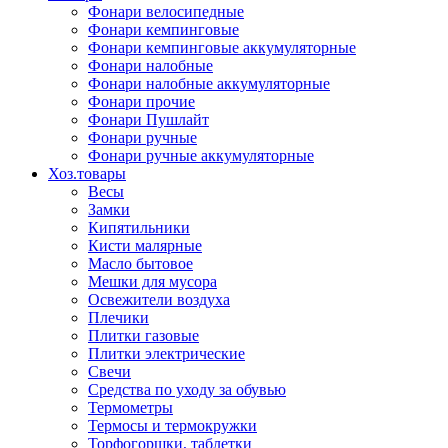
Фонари велосипедные
Фонари кемпинговые
Фонари кемпинговые аккумуляторные
Фонари налобные
Фонари налобные аккумуляторные
Фонари прочие
Фонари Пушлайт
Фонари ручные
Фонари ручные аккумуляторные
Хоз.товары
Весы
Замки
Кипятильники
Кисти малярные
Масло бытовое
Мешки для мусора
Освежители воздуха
Плечики
Плитки газовые
Плитки электрические
Свечи
Средства по уходу за обувью
Термометры
Термосы и термокружки
Торфогоршки, таблетки