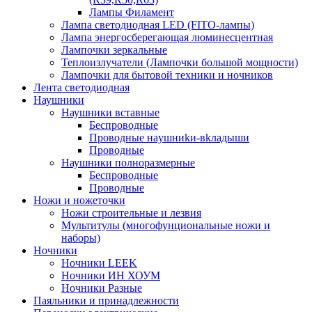
Лампы Филамент
Лампа светодиодная LED (FITO-лампы)
Лампа энергосберегающая люминесцентная
Лампочки зеркальные
Теплоизлучатели (Лампочки большой мощности)
Лампочки для бытовой техники и ночников
Лента светодиодная
Наушники
Наушники вставные
Беспроводные
Пpoвoдныe нayшниkи-вkлaдыши
Проводные
Наушники полноразмерные
Беспроводные
Проводные
Ножи и ножеточки
Ножи строительные и лезвия
Мультитулы (многофунциональные ножи и
наборы)
Ночники
Ночники LEEK
Ночники ИН ХОУМ
Ночники Разные
Паяльники и принадлежности