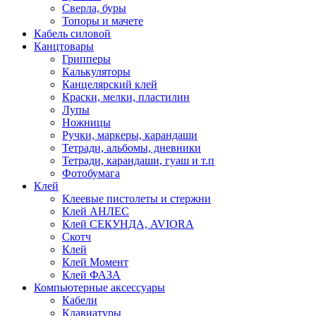
Сверла, буры
Топоры и мачете
Кабель силовой
Канцтовары
Грипперы
Калькуляторы
Канцелярский клей
Краски, мелки, пластилин
Лупы
Ножницы
Ручки, маркеры, карандаши
Тетради, альбомы, дневники
Тетради, карандаши, гуаш и т.п
Фотобумага
Клей
Клеевые пистолеты и стержни
Клей АНЛЕС
Клей СЕКУНДА, AVIORA
Скотч
Клей
Клей Момент
Клей ФАЗА
Компьютерные аксессуары
Кабели
Клавиатуры