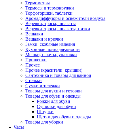
Термометры
Термосы и термокружки
Торфогоршки, таблетки
Аромадиффузоры и освежители воздуха
Веревки, тросы, шпагаты
Веревки, тросы, шпагаты, нитки
Вешалки
Вешалки и крючки
Замки, скобяные изделия
Кухонные принадлежности
Мешки, пакеты, упаковки
Прищепки
Прочее
Прочее (красители, крышки)
Сантехника и товары для ванной
Стельки
Сумки и тележки
Товары для кухни и готовки
Товары для обуви и одежды
Рожки для обуви
Сушилки для обуви
Шнурки
Щетки для обуви и одежды
Товары для уборки
Часы