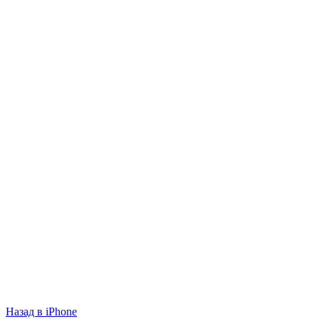
Если у Вас есть вопросы по этому товару, заполните
форму ниже, и мы ответим в ближайшее время.
Продолжить
Назад в iPhone