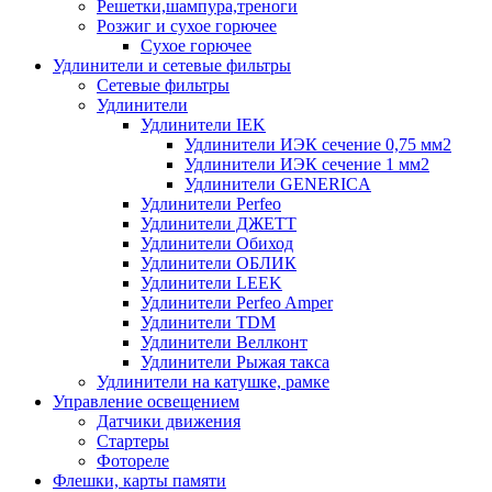
Решетки,шампура,треноги
Розжиг и сухое горючее
Сухое горючее
Удлинители и сетевые фильтры
Сетевые фильтры
Удлинители
Удлинители IEK
Удлинители ИЭК сечение 0,75 мм2
Удлинители ИЭК сечение 1 мм2
Удлинители GENERICA
Удлинители Perfeo
Удлинители ДЖЕТТ
Удлинители Обиход
Удлинители ОБЛИК
Удлинители LEEK
Удлинители Perfeo Amper
Удлинители TDM
Удлинители Веллконт
Удлинители Рыжая такса
Удлинители на катушке, рамке
Управление освещением
Датчики движения
Стартеры
Фотореле
Флешки, карты памяти