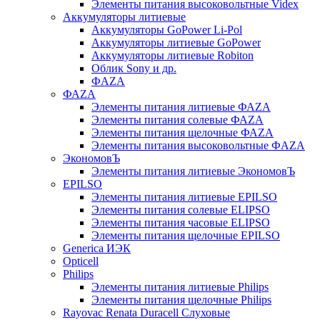
Элементы питания высоковольтные Videx
Аккумуляторы литиевые
Аккумуляторы GoPower Li-Pol
Аккумуляторы литиевые GoPower
Аккумуляторы литиевые Robiton
Облик Sony и др.
ФAZA
ФАZA
Элементы питания литиевые ФАZА
Элементы питания солевые ФАZА
Элементы питания щелочные ФАZА
Элементы питания высоковольтные ФAZA
ЭкономовЪ
Элементы питания литиевые ЭкономовЪ
EPILSO
Элементы питания литиевые EPILSO
Элементы питания солевые ELIPSO
Элементы питания часовые ELIPSO
Элементы питания щелочные EPILSO
Generica ИЭК
Opticell
Philips
Элементы питания литиевые Philips
Элементы питания щелочные Philips
Rayovac Renata Duracell Слуховые