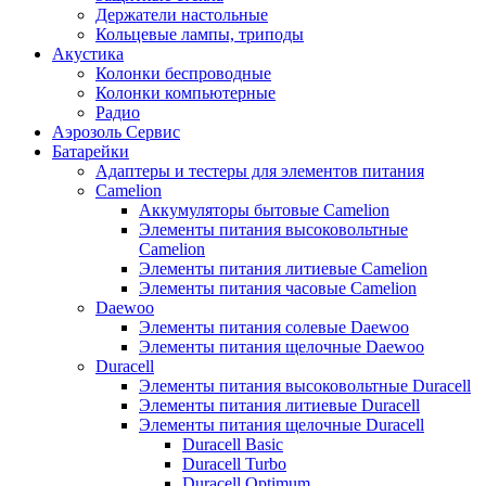
Держатели настольные
Кольцевые лампы, триподы
Акустика
Колонки беспроводные
Колонки компьютерные
Радио
Аэрозоль Сервис
Батарейки
Aдаптеры и тестеры для элементов питания
Camelion
Аккумуляторы бытовые Camelion
Элементы питания высоковольтные
Camelion
Элементы питания литиевые Camelion
Элементы питания часовые Camelion
Daewoo
Элементы питания солевые Daewoo
Элементы питания щелочные Daewoo
Duracell
Элементы питания высоковольтные Duracell
Элементы питания литиевые Duracell
Элементы питания щелочные Duracell
Duracell Basic
Duracell Turbo
Duracell Optimum