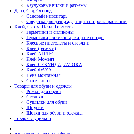
Каучуковые вилки и разъемы
Дача, Сад, Огород
Садовый инвентарь
Средства для дачи,сада,защиты и роста растений
Клей, Скотч, Пена, Герметик
Герметики и силиконы
Герметики, силиконы, жидкие гвозди
Клеевые пистолеты и стержни
Клей (разный)
Клей АНЛЕС
Клей Момент
Клей СЕКУНДА, AVIORA
Клей ФАZА
Пена монтажная
Скотч, ленты
Товары для обуви и одежды
Рожки для обуви
Стельки
Сушилки для обуви
Шнурки
Щетки для обуви и одежды
Товары с уценкой
Аксессуары для смартфонов