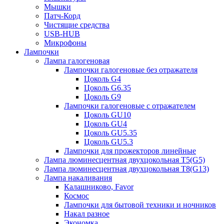
Мышки
Патч-Корд
Чистящие средства
USB-HUB
Микрофоны
Лампочки
Лампа галогеновая
Лампочки галогеновые без отражателя
Цоколь G4
Цоколь G6.35
Цоколь G9
Лампочки галогеновые с отражателем
Цоколь GU10
Цоколь GU4
Цоколь GU5.35
Цоколь GU5.3
Лампочки для прожекторов линейные
Лампа люминесцентная двухцокольная Т5(G5)
Лампа люминесцентная двухцокольная Т8(G13)
Лампа накаливания
Калашниково, Favor
Космос
Лампочки для бытовой техники и ночников
Накал разное
Экономка