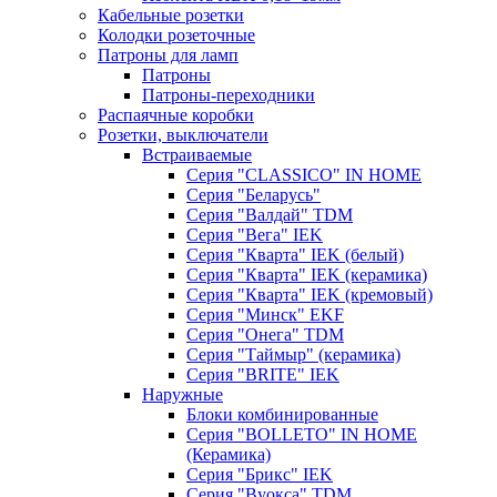
Кабельные розетки
Колодки розеточные
Патроны для ламп
Патроны
Патроны-переходники
Распаячные коробки
Розетки, выключатели
Встраиваемые
Серия "CLASSICO" IN HOME
Серия "Беларусь"
Серия "Валдай" TDM
Серия "Вега" IEK
Серия "Кварта" IEK (белый)
Серия "Кварта" IEK (керамика)
Серия "Кварта" IEK (кремовый)
Серия "Минск" EKF
Серия "Онега" TDM
Серия "Таймыр" (керамика)
Серия "BRITE" IEK
Наружные
Блоки комбинированные
Серия "BОLLETO" IN HOME
(Керамика)
Серия "Брикс" IEK
Серия "Вуокса" TDM