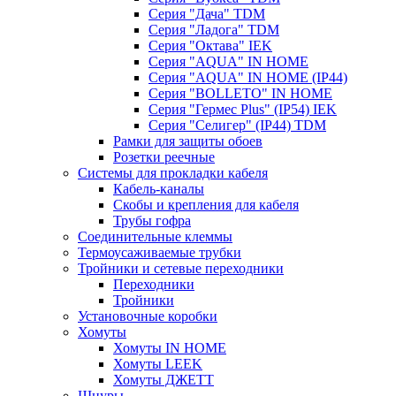
Серия "Дача" TDM
Серия "Ладога" TDM
Серия "Октава" IEK
Серия "AQUA" IN HOME
Серия "AQUA" IN HOME (IP44)
Серия "BОLLETO" IN HOME
Серия "Гермес Plus" (IP54) IEK
Серия "Селигер" (IP44) TDM
Рамки для защиты обоев
Розетки реечные
Системы для прокладки кабеля
Кабель-каналы
Скобы и крепления для кабеля
Трубы гофра
Соединительные клеммы
Термоусаживаемые трубки
Тройники и сетевые переходники
Переходники
Тройники
Установочные коробки
Хомуты
Хомуты IN HOME
Хомуты LEEK
Хомуты ДЖЕТТ
Шнуры