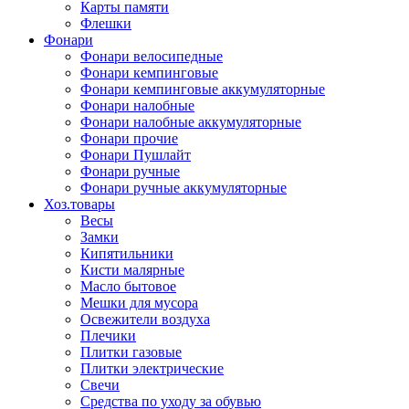
Карты памяти
Флешки
Фонари
Фонари велосипедные
Фонари кемпинговые
Фонари кемпинговые аккумуляторные
Фонари налобные
Фонари налобные аккумуляторные
Фонари прочие
Фонари Пушлайт
Фонари ручные
Фонари ручные аккумуляторные
Хоз.товары
Весы
Замки
Кипятильники
Кисти малярные
Масло бытовое
Мешки для мусора
Освежители воздуха
Плечики
Плитки газовые
Плитки электрические
Свечи
Средства по уходу за обувью