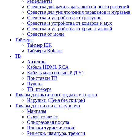
Репелленты
Средства для дачи,сада,защиты и роста растений
Средства для уничтожения тараканов и муравьев
Средства и устройства от грызунов
Средства и устройства от комаров и мух
Средства и устройства от крыс и мышей
Средства от моли
Таймеры
Таймер IEK
Таймеры Robiton
ТВ
Антенны
Кабель HDMI, RCA
Кабель коаксиальный (TV)
Приставки ТВ
Пульты
ТВ штекера
Товары для активного отдыха и спорта
Игрушки (Цена без скидок)
Товары для пикника и туризма
Мангалы
Сухое горючее
Одноразовая посуда
Плитки туристические
Решетки, шампура, треноги