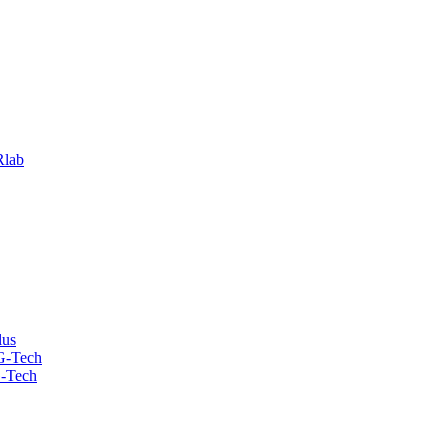
lab
lus
G-Tech
-Tech