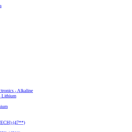
a
onics - Alkaline
 Lithium
hium
CH) (47**)