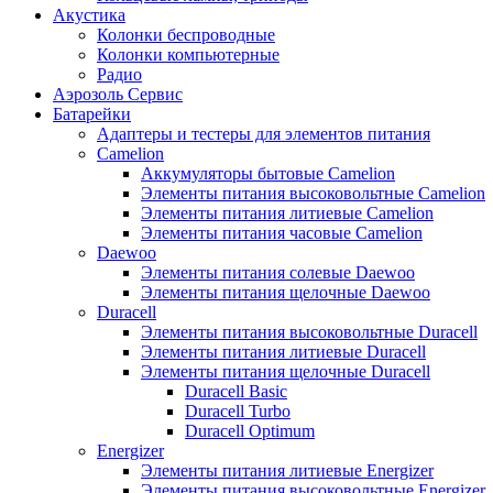
Акустика
Колонки беспроводные
Колонки компьютерные
Радио
Аэрозоль Сервис
Батарейки
Aдаптеры и тестеры для элементов питания
Camelion
Аккумуляторы бытовые Camelion
Элементы питания высоковольтные Camelion
Элементы питания литиевые Camelion
Элементы питания часовые Camelion
Daewoo
Элементы питания солевые Daewoo
Элементы питания щелочные Daewoo
Duracell
Элементы питания высоковольтные Duracell
Элементы питания литиевые Duracell
Элементы питания щелочные Duracell
Duracell Basic
Duracell Turbo
Duracell Optimum
Energizer
Элементы питания литиевые Energizer
Элементы питания высоковольтные Energizer