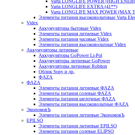
Varta LONGLIFE POWER (HIGH ENERG
Varta LONGLIFE EXTRA (41**)
Varta LONGLIFE MAX POWER (MAX TE
Элементы питания высоковольтовые Varta Electr
Videx
Аккумуляторы бытовые Videx
Элементы питания литиевые Videx
Элементы питания часовые Videx
Элементы питания высоковольтные Videx
Аккумуляторы литиевые
Аккумуляторы GoPower Li-Pol
Аккумуляторы литиевые GoPower
Аккумуляторы литиевые Robiton
Облик Sony и др.
ФAZA
ФАZA
Элементы питания литиевые ФАZА
Элементы питания солевые ФАZА
Элементы питания щелочные ФАZА
Элементы питания высоковольтные ФAZA
ЭкономовЪ
Элементы питания литиевые ЭкономовЪ
EPILSO
Элементы питания литиевые EPILSO
Элементы питания солевые ELIPSO