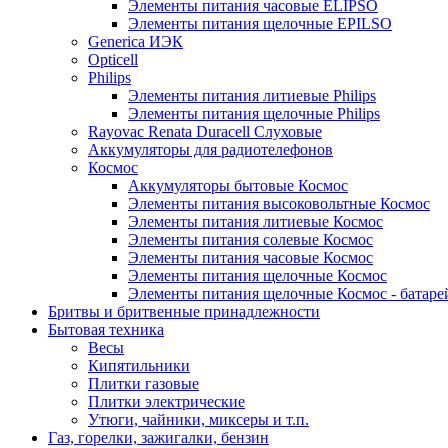
Элементы питания часовые ELIPSO
Элементы питания щелочные EPILSO
Generica ИЭК
Opticell
Philips
Элементы питания литиевые Philips
Элементы питания щелочные Philips
Rayovac Renata Duracell Слуховые
Аккумуляторы для радиотелефонов
Космос
Аккумуляторы бытовые Космос
Элементы питания высоковольтные Космос
Элементы питания литиевые Космос
Элементы питания солевые Космос
Элементы питания часовые Космос
Элементы питания щелочные Космос
Элементы питания щелочные Космос - батаре
Бритвы и бритвенные принадлежности
Бытовая техника
Весы
Кипятильники
Плитки газовые
Плитки электрические
Утюги, чайники, миксеры и т.п.
Газ, горелки, зажигалки, бензин