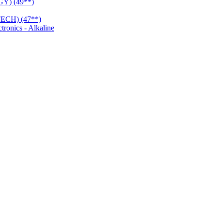
Y) (49**)
CH) (47**)
onics - Alkaline