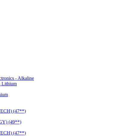
onics - Alkaline
 Lithium
hium
CH) (47**)
Y) (49**)
CH) (47**)