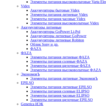
Элементы питания высоковольтовые Varta Electr
Videx
Аккумуляторы бытовые Videx
Элементы питания литиевые Videx
Элементы питания часовые Videx
Элементы питания высоковольтные Videx
Аккумуляторы литиевые
Аккумуляторы GoPower Li-Pol
Аккумуляторы литиевые GoPower
Аккумуляторы литиевые Robiton
Облик Sony и др.
ФAZA
ФАZA
Элементы питания литиевые ФАZА
Элементы питания солевые ФАZА
Элементы питания щелочные ФАZА
Элементы питания высоковольтные ФAZA
ЭкономовЪ
Элементы питания литиевые ЭкономовЪ
EPILSO
Элементы питания литиевые EPILSO
Элементы питания солевые ELIPSO
Элементы питания часовые ELIPSO
Элементы питания щелочные EPILSO
Generica ИЭК