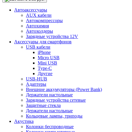
Автоаксессуары
AUX кабели
Автокомпрессоры
Автохимия
Автохолдеры
Зарядные устройства 12V
Аксессуары для смартфонов
USB кабели
iPhone
Micro USB
Mini USB
Type-C
Другие
USB-HUB
Адаптеры
Внешние аккумуляторы (Power Bank)
Держатели настольные
Зарядные устройства сетевые
Защитные стекла
Держатели настольные
Кольцевые лампы, триподы
Акустика
Колонки беспроводные
Колонки компьютерные