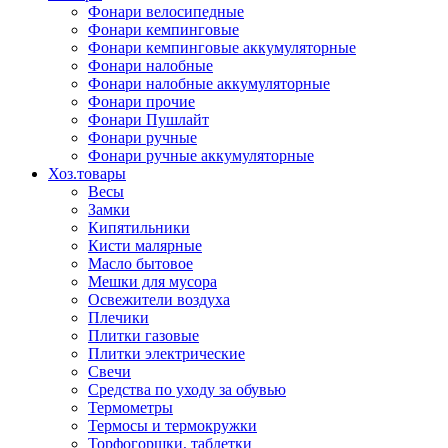
Фонари велосипедные
Фонари кемпинговые
Фонари кемпинговые аккумуляторные
Фонари налобные
Фонари налобные аккумуляторные
Фонари прочие
Фонари Пушлайт
Фонари ручные
Фонари ручные аккумуляторные
Хоз.товары
Весы
Замки
Кипятильники
Кисти малярные
Масло бытовое
Мешки для мусора
Освежители воздуха
Плечики
Плитки газовые
Плитки электрические
Свечи
Средства по уходу за обувью
Термометры
Термосы и термокружки
Торфогоршки, таблетки