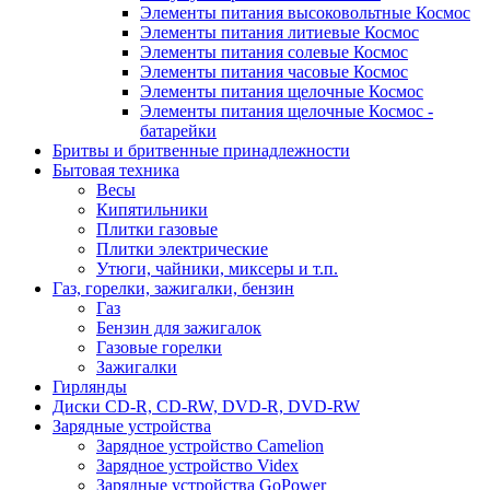
Элементы питания высоковольтные Космос
Элементы питания литиевые Космос
Элементы питания солевые Космос
Элементы питания часовые Космос
Элементы питания щелочные Космос
Элементы питания щелочные Космос -
батарейки
Бритвы и бритвенные принадлежности
Бытовая техника
Весы
Кипятильники
Плитки газовые
Плитки электрические
Утюги, чайники, миксеры и т.п.
Газ, горелки, зажигалки, бензин
Газ
Бензин для зажигалок
Газовые горелки
Зажигалки
Гирлянды
Диски CD-R, CD-RW, DVD-R, DVD-RW
Зарядные устройства
Зарядное устройство Camelion
Зарядное устройство Videx
Зарядные устройства GoPower