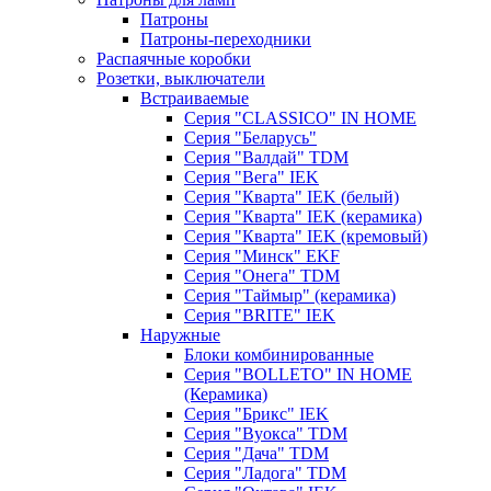
Патроны
Патроны-переходники
Распаячные коробки
Розетки, выключатели
Встраиваемые
Серия "CLASSICO" IN HOME
Серия "Беларусь"
Серия "Валдай" TDM
Серия "Вега" IEK
Серия "Кварта" IEK (белый)
Серия "Кварта" IEK (керамика)
Серия "Кварта" IEK (кремовый)
Серия "Минск" EKF
Серия "Онега" TDM
Серия "Таймыр" (керамика)
Серия "BRITE" IEK
Наружные
Блоки комбинированные
Серия "BОLLETO" IN HOME
(Керамика)
Серия "Брикс" IEK
Серия "Вуокса" TDM
Серия "Дача" TDM
Серия "Ладога" TDM