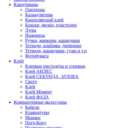
Канцтовары
Грипперы
Калькуляторы
Канцелярский клей
Краски, мелки, пластилин
Лупы
Ножницы
Ручки, маркеры, карандаши
Тетради, альбомы, дневники
Тетради, карандаши, гуаш и т.п
Фотобумага
Клей
Клеевые пистолеты и стержни
Клей АНЛЕС
Клей СЕКУНДА, AVIORA
Скотч
Клей
Клей Момент
Клей ФАЗА
Компьютерные аксессуары
Кабели
Клавиатуры
Мышки
Патч-Корд
Чистящие средства