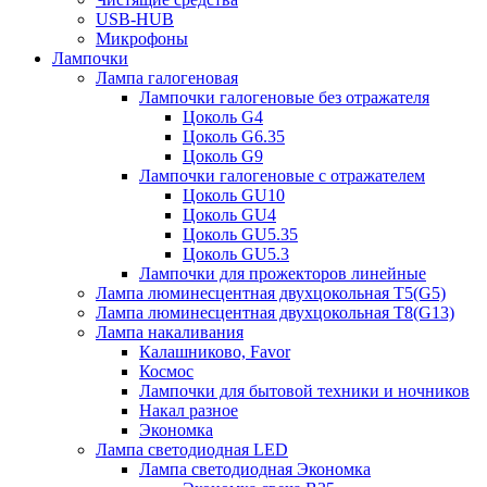
USB-HUB
Микрофоны
Лампочки
Лампа галогеновая
Лампочки галогеновые без отражателя
Цоколь G4
Цоколь G6.35
Цоколь G9
Лампочки галогеновые с отражателем
Цоколь GU10
Цоколь GU4
Цоколь GU5.35
Цоколь GU5.3
Лампочки для прожекторов линейные
Лампа люминесцентная двухцокольная Т5(G5)
Лампа люминесцентная двухцокольная Т8(G13)
Лампа накаливания
Калашниково, Favor
Космос
Лампочки для бытовой техники и ночников
Накал разное
Экономка
Лампа светодиодная LED
Лампа светодиодная Экономка