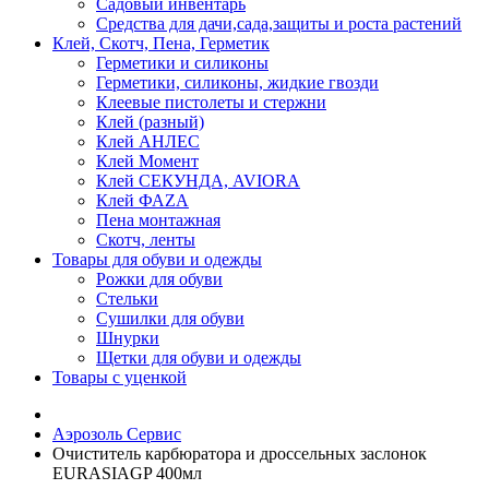
Садовый инвентарь
Средства для дачи,сада,защиты и роста растений
Клей, Скотч, Пена, Герметик
Герметики и силиконы
Герметики, силиконы, жидкие гвозди
Клеевые пистолеты и стержни
Клей (разный)
Клей АНЛЕС
Клей Момент
Клей СЕКУНДА, AVIORA
Клей ФАZА
Пена монтажная
Скотч, ленты
Товары для обуви и одежды
Рожки для обуви
Стельки
Сушилки для обуви
Шнурки
Щетки для обуви и одежды
Товары с уценкой
Аэрозоль Сервис
Очиститель карбюратора и дроссельных заслонок
EURASIAGP 400мл