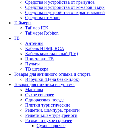
Средства и устройства от грызунов
Средства и устройства от комаров и мух
Средства и устройства от крыс и мышей
Средства от моли
Таймеры
Таймер IEK
Таймеры Robiton
ТВ
Антенны
Кабель HDMI, RCA
Кабель коаксиальный (TV)
Приставки ТВ
Пульты
ТВ штекера
Товары для активного отдыха и спорта
Игрушки (Цена без скидок)
Товары для пикника и туризма
Мангалы
Сухое горючее
Одноразовая посуда
Плитки туристические
Решетки, шампура, треноги
Решетки,шампура,треноги
Розжиг и сухое горючее
Сухое горючее