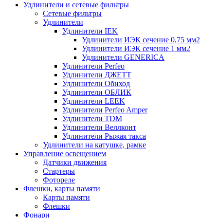
Удлинители и сетевые фильтры
Сетевые фильтры
Удлинители
Удлинители IEK
Удлинители ИЭК сечение 0,75 мм2
Удлинители ИЭК сечение 1 мм2
Удлинители GENERICA
Удлинители Perfeo
Удлинители ДЖЕТТ
Удлинители Обиход
Удлинители ОБЛИК
Удлинители LEEK
Удлинители Perfeo Amper
Удлинители TDM
Удлинители Веллконт
Удлинители Рыжая такса
Удлинители на катушке, рамке
Управление освещением
Датчики движения
Стартеры
Фотореле
Флешки, карты памяти
Карты памяти
Флешки
Фонари