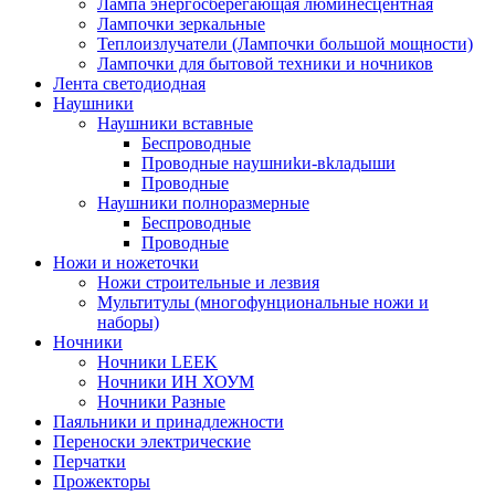
Лампа энергосберегающая люминесцентная
Лампочки зеркальные
Теплоизлучатели (Лампочки большой мощности)
Лампочки для бытовой техники и ночников
Лента светодиодная
Наушники
Наушники вставные
Беспроводные
Пpoвoдныe нayшниkи-вkлaдыши
Проводные
Наушники полноразмерные
Беспроводные
Проводные
Ножи и ножеточки
Ножи строительные и лезвия
Мультитулы (многофунциональные ножи и
наборы)
Ночники
Ночники LEEK
Ночники ИН ХОУМ
Ночники Разные
Паяльники и принадлежности
Переноски электрические
Перчатки
Прожекторы