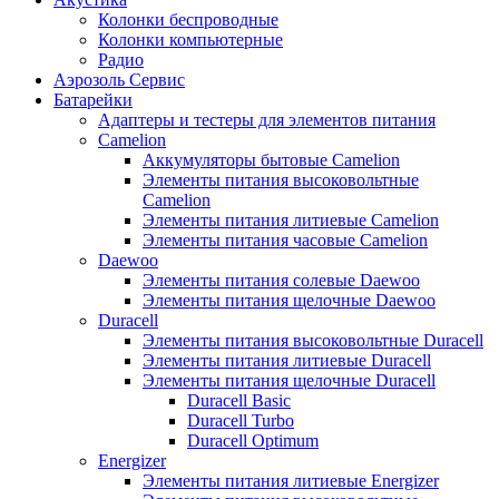
Колонки беспроводные
Колонки компьютерные
Радио
Аэрозоль Сервис
Батарейки
Aдаптеры и тестеры для элементов питания
Camelion
Аккумуляторы бытовые Camelion
Элементы питания высоковольтные
Camelion
Элементы питания литиевые Camelion
Элементы питания часовые Camelion
Daewoo
Элементы питания солевые Daewoo
Элементы питания щелочные Daewoo
Duracell
Элементы питания высоковольтные Duracell
Элементы питания литиевые Duracell
Элементы питания щелочные Duracell
Duracell Basic
Duracell Turbo
Duracell Optimum
Energizer
Элементы питания литиевые Energizer