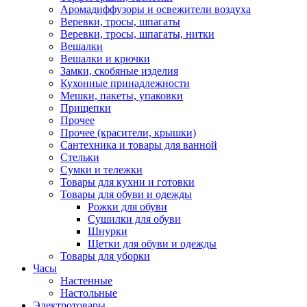
Аромадиффузоры и освежители воздуха
Веревки, тросы, шпагаты
Веревки, тросы, шпагаты, нитки
Вешалки
Вешалки и крючки
Замки, скобяные изделия
Кухонные принадлежности
Мешки, пакеты, упаковки
Прищепки
Прочее
Прочее (красители, крышки)
Сантехника и товары для ванной
Стельки
Сумки и тележки
Товары для кухни и готовки
Товары для обуви и одежды
Рожки для обуви
Сушилки для обуви
Шнурки
Щетки для обуви и одежды
Товары для уборки
Часы
Настенные
Настольные
Электротовары