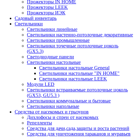
Прожекторы IN HOME
Прожекторы LEEK
Прожекторы ИЭК
Садовый инвентарь
Светильники
Светильники линейные
Светильники настенно-потолочные декоративные
Светильники промышленные
Светильники точечные потолочные цоколь
(GX5.3)
Светодиодные панели
Cветильники настольные
Светильники настольные General
Светильники настольные "IN HOME"
Светильники настольные LEEK
Модули LED
Светильники встраиваемые потолочные цоколь
(GX53, GU5.3 )
Светильники коммунальные и бытовые
Светильники напольные
Средства от насекомых и грызунов
Дихлофосы и спреи от насекомых
Репелленты
Средства для дачи,сада,защиты и роста растений
Средства для уничтожения тараканов и муравьев