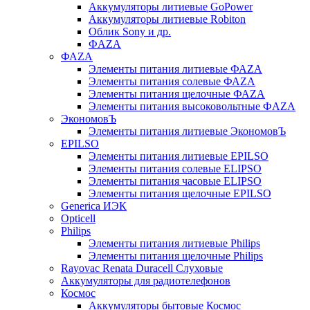
Аккумуляторы литиевые GoPower
Аккумуляторы литиевые Robiton
Облик Sony и др.
ФAZA
ФАZA
Элементы питания литиевые ФАZА
Элементы питания солевые ФАZА
Элементы питания щелочные ФАZА
Элементы питания высоковольтные ФAZA
ЭкономовЪ
Элементы питания литиевые ЭкономовЪ
EPILSO
Элементы питания литиевые EPILSO
Элементы питания солевые ELIPSO
Элементы питания часовые ELIPSO
Элементы питания щелочные EPILSO
Generica ИЭК
Opticell
Philips
Элементы питания литиевые Philips
Элементы питания щелочные Philips
Rayovac Renata Duracell Слуховые
Аккумуляторы для радиотелефонов
Космос
Аккумуляторы бытовые Космос