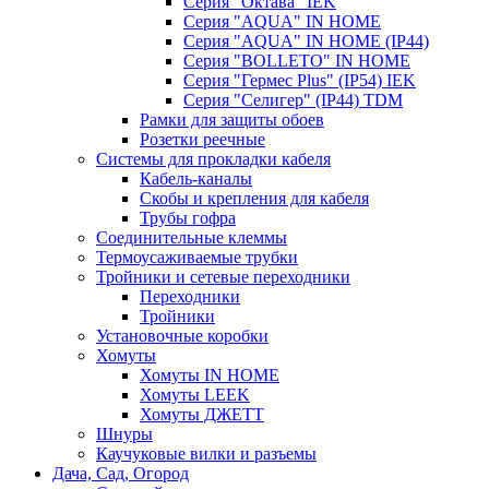
Серия "Октава" IEK
Серия "AQUA" IN HOME
Серия "AQUA" IN HOME (IP44)
Серия "BОLLETO" IN HOME
Серия "Гермес Plus" (IP54) IEK
Серия "Селигер" (IP44) TDM
Рамки для защиты обоев
Розетки реечные
Системы для прокладки кабеля
Кабель-каналы
Скобы и крепления для кабеля
Трубы гофра
Соединительные клеммы
Термоусаживаемые трубки
Тройники и сетевые переходники
Переходники
Тройники
Установочные коробки
Хомуты
Хомуты IN HOME
Хомуты LEEK
Хомуты ДЖЕТТ
Шнуры
Каучуковые вилки и разъемы
Дача, Сад, Огород