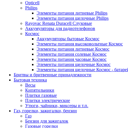
Opticell
Philips
Элементы питания литиевые Philips
Элементы питания щелочные Philips
Rayovac Renata Duracell Слуховые
Аккумуляторы для радиотелефонов
Космос
Аккумуляторы бытовые Космос
Элементы питания высоковольтные Космос
Элементы питания литиевые Космос
Элементы питания солевые Космос
Элементы питания часовые Космос
Элементы питания щелочные Космос
Элементы питания щелочные Космос - батаре
Бритвы и бритвенные принадлежности
Бытовая техника
Весы
Кипятильники
Плитки газовые
Плитки электрические
Утюги, чайники, миксеры и т.п.
Газ, горелки, зажигалки, бензин
Газ
Бензин для зажигалок
Газовые горелки