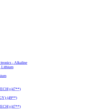
onics - Alkaline
 Lithium
hium
CH) (47**)
Y) (49**)
CH) (47**)