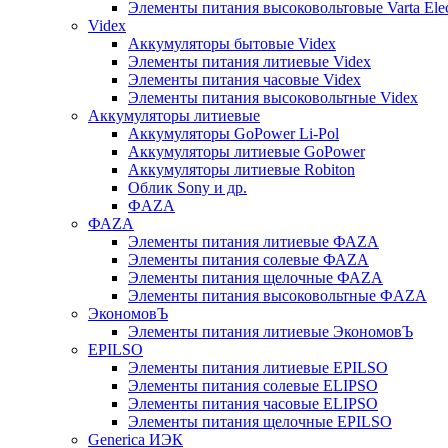
Элементы питания высоковольтовые Varta Electr
Videx
Аккумуляторы бытовые Videx
Элементы питания литиевые Videx
Элементы питания часовые Videx
Элементы питания высоковольтные Videx
Аккумуляторы литиевые
Аккумуляторы GoPower Li-Pol
Аккумуляторы литиевые GoPower
Аккумуляторы литиевые Robiton
Облик Sony и др.
ФAZA
ФАZA
Элементы питания литиевые ФАZА
Элементы питания солевые ФАZА
Элементы питания щелочные ФАZА
Элементы питания высоковольтные ФAZA
ЭкономовЪ
Элементы питания литиевые ЭкономовЪ
EPILSO
Элементы питания литиевые EPILSO
Элементы питания солевые ELIPSO
Элементы питания часовые ELIPSO
Элементы питания щелочные EPILSO
Generica ИЭК