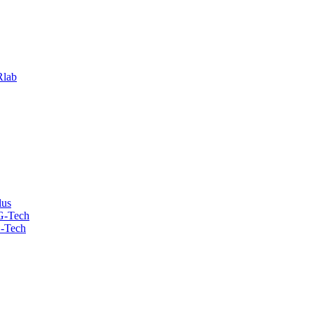
lab
lus
G-Tech
-Tech