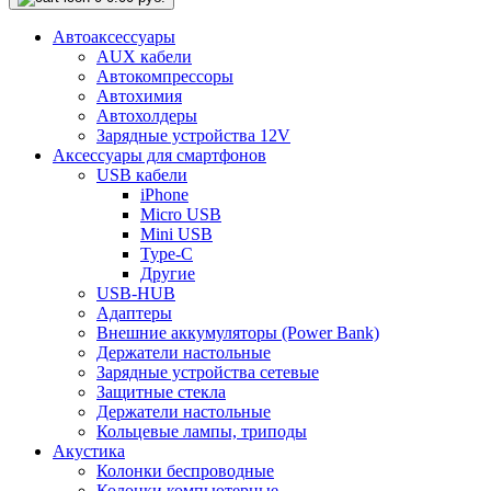
Автоаксессуары
AUX кабели
Автокомпрессоры
Автохимия
Автохолдеры
Зарядные устройства 12V
Аксессуары для смартфонов
USB кабели
iPhone
Micro USB
Mini USB
Type-C
Другие
USB-HUB
Адаптеры
Внешние аккумуляторы (Power Bank)
Держатели настольные
Зарядные устройства сетевые
Защитные стекла
Держатели настольные
Кольцевые лампы, триподы
Акустика
Колонки беспроводные
Колонки компьютерные