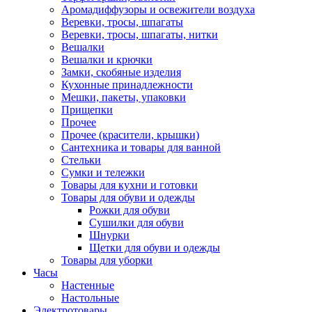
Аромадиффузоры и освежители воздуха
Веревки, тросы, шпагаты
Веревки, тросы, шпагаты, нитки
Вешалки
Вешалки и крючки
Замки, скобяные изделия
Кухонные принадлежности
Мешки, пакеты, упаковки
Прищепки
Прочее
Прочее (красители, крышки)
Сантехника и товары для ванной
Стельки
Сумки и тележки
Товары для кухни и готовки
Товары для обуви и одежды
Рожки для обуви
Сушилки для обуви
Шнурки
Щетки для обуви и одежды
Товары для уборки
Часы
Настенные
Настольные
Электротовары