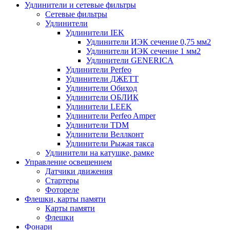
Удлинители и сетевые фильтры
Сетевые фильтры
Удлинители
Удлинители IEK
Удлинители ИЭК сечение 0,75 мм2
Удлинители ИЭК сечение 1 мм2
Удлинители GENERICA
Удлинители Perfeo
Удлинители ДЖЕТТ
Удлинители Обиход
Удлинители ОБЛИК
Удлинители LEEK
Удлинители Perfeo Amper
Удлинители TDM
Удлинители Веллконт
Удлинители Рыжая такса
Удлинители на катушке, рамке
Управление освещением
Датчики движения
Стартеры
Фотореле
Флешки, карты памяти
Карты памяти
Флешки
Фонари