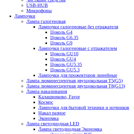
USB-HUB
Микрофоны
Лампочки
Лампа галогеновая
Лампочки галогеновые без отражателя
Цоколь G4
Цоколь G6.35
Цоколь G9
Лампочки галогеновые с отражателем
Цоколь GU10
Цоколь GU4
Цоколь GU5.35
Цоколь GU5.3
Лампочки для прожекторов линейные
Лампа люминесцентная двухцокольная Т5(G5)
Лампа люминесцентная двухцокольная Т8(G13)
Лампа накаливания
Калашниково, Favor
Космос
Лампочки для бытовой техники и ночников
Накал разное
Экономка
Лампа светодиодная LED
Лампа светодиодная Экономка