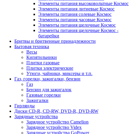
Элементы питания высоковольтные Космос
Элементы питания литиевые Космос
Элементы питания солевые Космос
Элементы питания часовые Космос
Элементы питания щелочные Космос
Элементы питания щелочные Космос -
батарейки
Бритвы и бритвенные принадлежности
Бытовая техника
Весы
Кипятильники
Плитки газовые
Плитки электрические
Утюги, чайники, миксеры и т.п.
Газ, горелки, зажигалки, бензин
Газ
Бензин для зажигалок
Газовые горелки
Зажигалки
Гирлянды
Диски CD-R, CD-RW, DVD-R, DVD-RW
Зарядные устройства
Зарядное устройство Camelion
Зарядное устройство Videx
Зарядные устройства GoPower