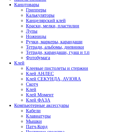
Канцтовары
Грипперы
Калькуляторы
Канцелярский клей
Краски, мелки, пластилин
Лупы
Ножницы
Ручки, маркеры, карандаши
Тетради, альбомы, дневники
Тетради, карандаши, гуаш и т.п
Фотобумага
Клей
Клеевые пистолеты и стержни
Клей АНЛЕС
Клей СЕКУНДА, AVIORA
Скотч
Клей
Клей Момент
Клей ФАЗА
Компьютерные аксессуары
Кабели
Клавиатуры
Мышки
Патч-Корд
Чистящие средства