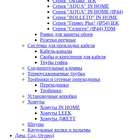
Серия "Октава" IEK
Серия "AQUA" IN HOME
Серия "AQUA" IN HOME (IP44)
Серия "BОLLETO" IN HOME
Серия "Гермес Plus" (IP54) IEK
Серия "Селигер" (IP44) TDM
Рамки для защиты обоев
Розетки реечные
Системы для прокладки кабеля
Кабель-каналы
Скобы и крепления для кабеля
Трубы гофра
Соединительные клеммы
Термоусаживаемые трубки
Тройники и сетевые переходники
Переходники
Тройники
Установочные коробки
Хомуты
Хомуты IN HOME
Хомуты LEEK
Хомуты ДЖЕТТ
Шнуры
Каучуковые вилки и разъемы
Дача, Сад, Огород