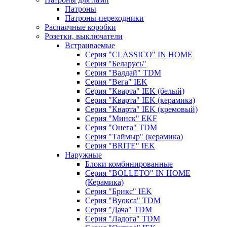
Патроны
Патроны-переходники
Распаячные коробки
Розетки, выключатели
Встраиваемые
Серия "CLASSICO" IN HOME
Серия "Беларусь"
Серия "Валдай" TDM
Серия "Вега" IEK
Серия "Кварта" IEK (белый)
Серия "Кварта" IEK (керамика)
Серия "Кварта" IEK (кремовый)
Серия "Минск" EKF
Серия "Онега" TDM
Серия "Таймыр" (керамика)
Серия "BRITE" IEK
Наружные
Блоки комбинированные
Серия "BОLLETO" IN HOME
(Керамика)
Серия "Брикс" IEK
Серия "Вуокса" TDM
Серия "Дача" TDM
Серия "Ладога" TDM