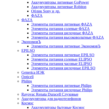
Аккумуляторы литиевые GoPower
Аккумуляторы литиевые Robiton
Облик Sony и др.
ФAZA
ФАZA
Элементы питания литиевые ФАZА
Элементы питания солевые ФАZА
Элементы питания щелочные ФАZА
Элементы питания высоковольтные ФAZA
ЭкономовЪ
Элементы питания литиевые ЭкономовЪ
EPILSO
Элементы питания литиевые EPILSO
Элементы питания солевые ELIPSO
Элементы питания часовые ELIPSO
Элементы питания щелочные EPILSO
Generica ИЭК
Opticell
Philips
Элементы питания литиевые Philips
Элементы питания щелочные Philips
Rayovac Renata Duracell Слуховые
Аккумуляторы для радиотелефонов
Космос
Аккумуляторы бытовые Космос