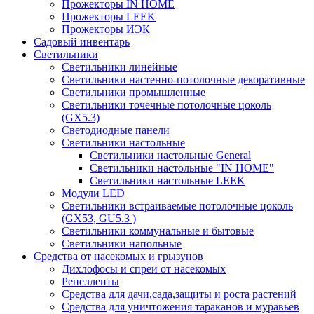
Прожекторы IN HOME
Прожекторы LEEK
Прожекторы ИЭК
Садовый инвентарь
Светильники
Светильники линейные
Светильники настенно-потолочные декоративные
Светильники промышленные
Светильники точечные потолочные цоколь
(GX5.3)
Светодиодные панели
Cветильники настольные
Светильники настольные General
Светильники настольные "IN HOME"
Светильники настольные LEEK
Модули LED
Светильники встраиваемые потолочные цоколь
(GX53, GU5.3 )
Светильники коммунальные и бытовые
Светильники напольные
Средства от насекомых и грызунов
Дихлофосы и спреи от насекомых
Репелленты
Средства для дачи,сада,защиты и роста растений
Средства для уничтожения тараканов и муравьев