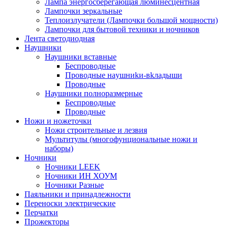
Лампа энергосберегающая люминесцентная
Лампочки зеркальные
Теплоизлучатели (Лампочки большой мощности)
Лампочки для бытовой техники и ночников
Лента светодиодная
Наушники
Наушники вставные
Беспроводные
Пpoвoдныe нayшниkи-вkлaдыши
Проводные
Наушники полноразмерные
Беспроводные
Проводные
Ножи и ножеточки
Ножи строительные и лезвия
Мультитулы (многофунциональные ножи и
наборы)
Ночники
Ночники LEEK
Ночники ИН ХОУМ
Ночники Разные
Паяльники и принадлежности
Переноски электрические
Перчатки
Прожекторы