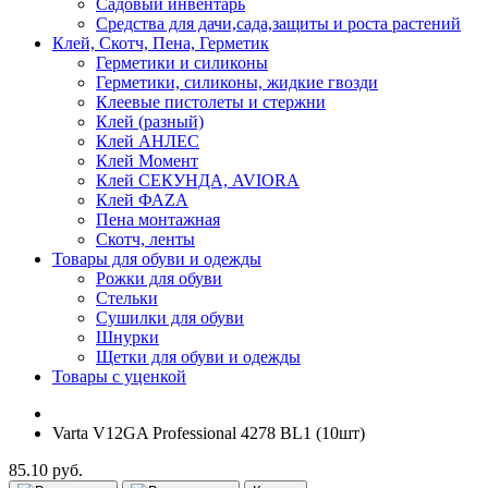
Садовый инвентарь
Средства для дачи,сада,защиты и роста растений
Клей, Скотч, Пена, Герметик
Герметики и силиконы
Герметики, силиконы, жидкие гвозди
Клеевые пистолеты и стержни
Клей (разный)
Клей АНЛЕС
Клей Момент
Клей СЕКУНДА, AVIORA
Клей ФАZА
Пена монтажная
Скотч, ленты
Товары для обуви и одежды
Рожки для обуви
Стельки
Сушилки для обуви
Шнурки
Щетки для обуви и одежды
Товары с уценкой
Varta V12GA Professional 4278 BL1 (10шт)
85.10 руб.