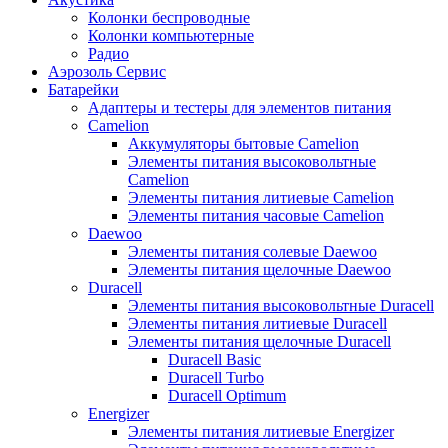
Колонки беспроводные
Колонки компьютерные
Радио
Аэрозоль Сервис
Батарейки
Aдаптеры и тестеры для элементов питания
Camelion
Аккумуляторы бытовые Camelion
Элементы питания высоковольтные
Camelion
Элементы питания литиевые Camelion
Элементы питания часовые Camelion
Daewoo
Элементы питания солевые Daewoo
Элементы питания щелочные Daewoo
Duracell
Элементы питания высоковольтные Duracell
Элементы питания литиевые Duracell
Элементы питания щелочные Duracell
Duracell Basic
Duracell Turbo
Duracell Optimum
Energizer
Элементы питания литиевые Energizer