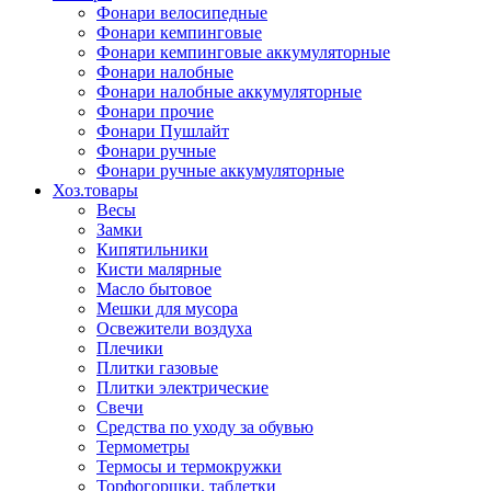
Фонари велосипедные
Фонари кемпинговые
Фонари кемпинговые аккумуляторные
Фонари налобные
Фонари налобные аккумуляторные
Фонари прочие
Фонари Пушлайт
Фонари ручные
Фонари ручные аккумуляторные
Хоз.товары
Весы
Замки
Кипятильники
Кисти малярные
Масло бытовое
Мешки для мусора
Освежители воздуха
Плечики
Плитки газовые
Плитки электрические
Свечи
Средства по уходу за обувью
Термометры
Термосы и термокружки
Торфогоршки, таблетки