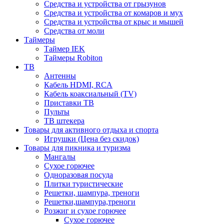
Средства и устройства от грызунов
Средства и устройства от комаров и мух
Средства и устройства от крыс и мышей
Средства от моли
Таймеры
Таймер IEK
Таймеры Robiton
ТВ
Антенны
Кабель HDMI, RCA
Кабель коаксиальный (TV)
Приставки ТВ
Пульты
ТВ штекера
Товары для активного отдыха и спорта
Игрушки (Цена без скидок)
Товары для пикника и туризма
Мангалы
Сухое горючее
Одноразовая посуда
Плитки туристические
Решетки, шампура, треноги
Решетки,шампура,треноги
Розжиг и сухое горючее
Сухое горючее