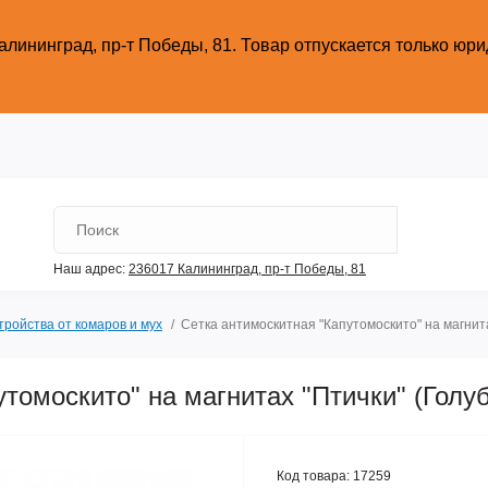
алининград, пр-т Победы, 81.
Товар отпускается только юр
Наш адрес:
236017 Калининград,​ пр-т Победы, 81
тройства от комаров и мух
Сетка антимоскитная "Капутомоскито" на магнита
томоскито" на магнитах "Птички" (Голу
Код товара:
17259