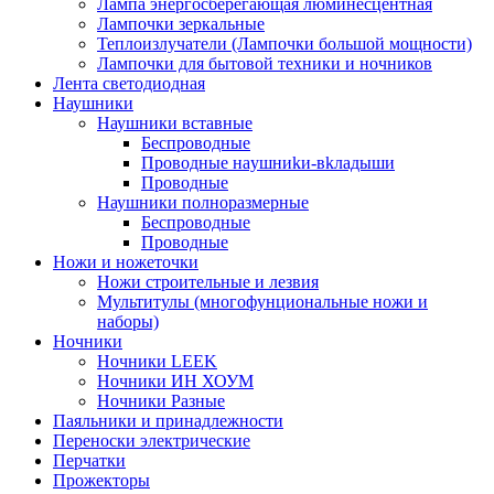
Лампа энергосберегающая люминесцентная
Лампочки зеркальные
Теплоизлучатели (Лампочки большой мощности)
Лампочки для бытовой техники и ночников
Лента светодиодная
Наушники
Наушники вставные
Беспроводные
Пpoвoдныe нayшниkи-вkлaдыши
Проводные
Наушники полноразмерные
Беспроводные
Проводные
Ножи и ножеточки
Ножи строительные и лезвия
Мультитулы (многофунциональные ножи и
наборы)
Ночники
Ночники LEEK
Ночники ИН ХОУМ
Ночники Разные
Паяльники и принадлежности
Переноски электрические
Перчатки
Прожекторы