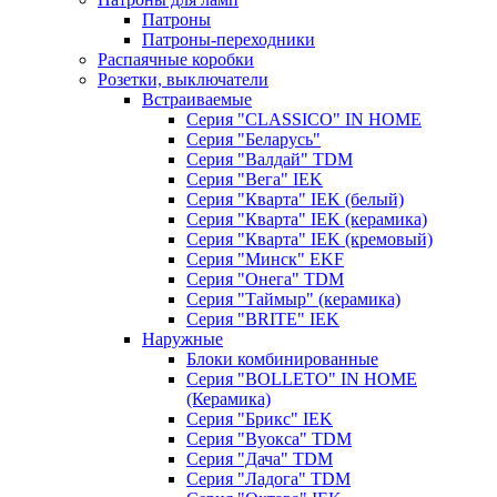
Патроны
Патроны-переходники
Распаячные коробки
Розетки, выключатели
Встраиваемые
Серия "CLASSICO" IN HOME
Серия "Беларусь"
Серия "Валдай" TDM
Серия "Вега" IEK
Серия "Кварта" IEK (белый)
Серия "Кварта" IEK (керамика)
Серия "Кварта" IEK (кремовый)
Серия "Минск" EKF
Серия "Онега" TDM
Серия "Таймыр" (керамика)
Серия "BRITE" IEK
Наружные
Блоки комбинированные
Серия "BОLLETO" IN HOME
(Керамика)
Серия "Брикс" IEK
Серия "Вуокса" TDM
Серия "Дача" TDM
Серия "Ладога" TDM