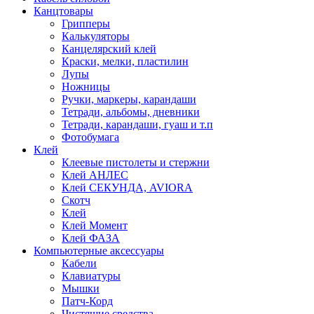
Канцтовары
Грипперы
Калькуляторы
Канцелярский клей
Краски, мелки, пластилин
Лупы
Ножницы
Ручки, маркеры, карандаши
Тетради, альбомы, дневники
Тетради, карандаши, гуаш и т.п
Фотобумага
Клей
Клеевые пистолеты и стержни
Клей АНЛЕС
Клей СЕКУНДА, AVIORA
Скотч
Клей
Клей Момент
Клей ФАЗА
Компьютерные аксессуары
Кабели
Клавиатуры
Мышки
Патч-Корд
Чистящие средства