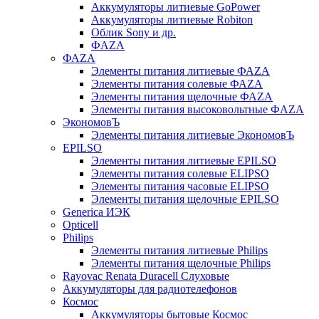
Аккумуляторы литиевые GoPower
Аккумуляторы литиевые Robiton
Облик Sony и др.
ФAZA
ФАZA
Элементы питания литиевые ФАZА
Элементы питания солевые ФАZА
Элементы питания щелочные ФАZА
Элементы питания высоковольтные ФAZA
ЭкономовЪ
Элементы питания литиевые ЭкономовЪ
EPILSO
Элементы питания литиевые EPILSO
Элементы питания солевые ELIPSO
Элементы питания часовые ELIPSO
Элементы питания щелочные EPILSO
Generica ИЭК
Opticell
Philips
Элементы питания литиевые Philips
Элементы питания щелочные Philips
Rayovac Renata Duracell Слуховые
Аккумуляторы для радиотелефонов
Космос
Аккумуляторы бытовые Космос