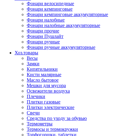
Фонари велосипедные
Фонари кемпинговые
Фонари кемпинговые аккумуляторные
Фонари налобные
Фонари налобные аккумуляторные
Фонари прочие
Фонари Пушлайт
Фонари ручные
Фонари ручные аккумуляторные
Хоз.товары
Весы
Замки
Кипятильники
Кисти малярные
Масло бытовое
Мешки для мусора
Освежители воздуха
Плечики
Плитки газовые
Плитки электрические
Свечи
Средства по уходу за обувью
Термометры
Термосы и термокружки
Торфогоршки, таблетки