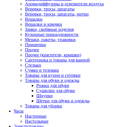
Аромадиффузоры и освежители воздуха
Веревки, тросы, шпагаты
Веревки, тросы, шпагаты, нитки
Вешалки
Вешалки и крючки
Замки, скобяные изделия
Кухонные принадлежности
Мешки, пакеты, упаковки
Прищепки
Прочее
Прочее (красители, крышки)
Сантехника и товары для ванной
Стельки
Сумки и тележки
Товары для кухни и готовки
Товары для обуви и одежды
Рожки для обуви
Сушилки для обуви
Шнурки
Щетки для обуви и одежды
Товары для уборки
Часы
Настенные
Настольные
Электротовары