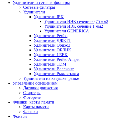
Удлинители и сетевые фильтры
Сетевые фильтры
Удлинители
Удлинители IEK
Удлинители ИЭК сечение 0,75 мм2
Удлинители ИЭК сечение 1 мм2
Удлинители GENERICA
Удлинители Perfeo
Удлинители ДЖЕТТ
Удлинители Обиход
Удлинители ОБЛИК
Удлинители LEEK
Удлинители Perfeo Amper
Удлинители TDM
Удлинители Веллконт
Удлинители Рыжая такса
Удлинители на катушке, рамке
Управление освещением
Датчики движения
Стартеры
Фотореле
Флешки, карты памяти
Карты памяти
Флешки
Фонари