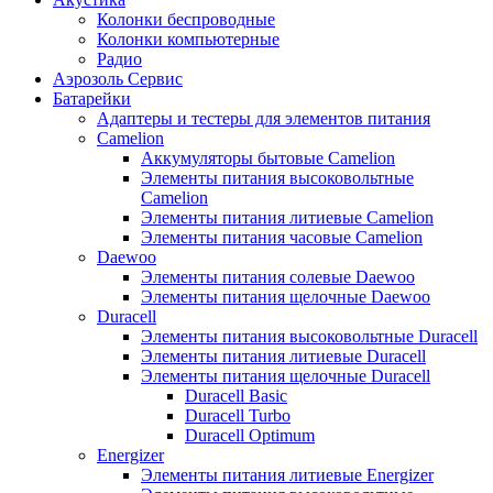
Колонки беспроводные
Колонки компьютерные
Радио
Аэрозоль Сервис
Батарейки
Aдаптеры и тестеры для элементов питания
Camelion
Аккумуляторы бытовые Camelion
Элементы питания высоковольтные
Camelion
Элементы питания литиевые Camelion
Элементы питания часовые Camelion
Daewoo
Элементы питания солевые Daewoo
Элементы питания щелочные Daewoo
Duracell
Элементы питания высоковольтные Duracell
Элементы питания литиевые Duracell
Элементы питания щелочные Duracell
Duracell Basic
Duracell Turbo
Duracell Optimum
Energizer
Элементы питания литиевые Energizer