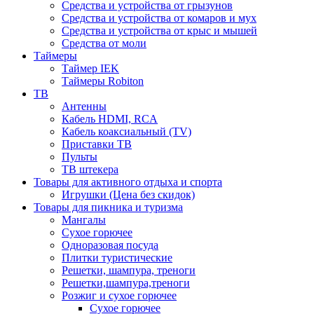
Средства и устройства от грызунов
Средства и устройства от комаров и мух
Средства и устройства от крыс и мышей
Средства от моли
Таймеры
Таймер IEK
Таймеры Robiton
ТВ
Антенны
Кабель HDMI, RCA
Кабель коаксиальный (TV)
Приставки ТВ
Пульты
ТВ штекера
Товары для активного отдыха и спорта
Игрушки (Цена без скидок)
Товары для пикника и туризма
Мангалы
Сухое горючее
Одноразовая посуда
Плитки туристические
Решетки, шампура, треноги
Решетки,шампура,треноги
Розжиг и сухое горючее
Сухое горючее