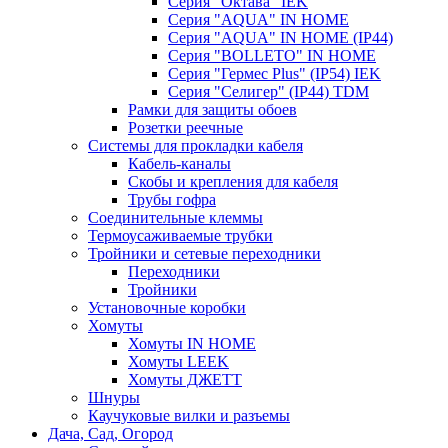
Серия "Октава" IEK
Серия "AQUA" IN HOME
Серия "AQUA" IN HOME (IP44)
Серия "BОLLETO" IN HOME
Серия "Гермес Plus" (IP54) IEK
Серия "Селигер" (IP44) TDM
Рамки для защиты обоев
Розетки реечные
Системы для прокладки кабеля
Кабель-каналы
Скобы и крепления для кабеля
Трубы гофра
Соединительные клеммы
Термоусаживаемые трубки
Тройники и сетевые переходники
Переходники
Тройники
Установочные коробки
Хомуты
Хомуты IN HOME
Хомуты LEEK
Хомуты ДЖЕТТ
Шнуры
Каучуковые вилки и разъемы
Дача, Сад, Огород