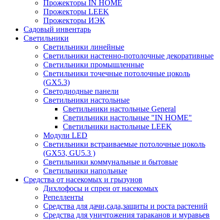
Прожекторы IN HOME
Прожекторы LEEK
Прожекторы ИЭК
Садовый инвентарь
Светильники
Светильники линейные
Светильники настенно-потолочные декоративные
Светильники промышленные
Светильники точечные потолочные цоколь
(GX5.3)
Светодиодные панели
Cветильники настольные
Светильники настольные General
Светильники настольные "IN HOME"
Светильники настольные LEEK
Модули LED
Светильники встраиваемые потолочные цоколь
(GX53, GU5.3 )
Светильники коммунальные и бытовые
Светильники напольные
Средства от насекомых и грызунов
Дихлофосы и спреи от насекомых
Репелленты
Средства для дачи,сада,защиты и роста растений
Средства для уничтожения тараканов и муравьев