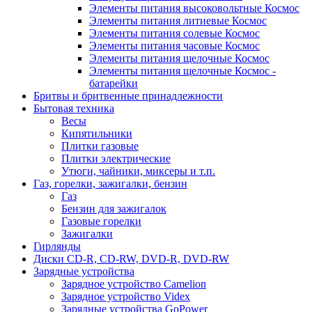
Элементы питания высоковольтные Космос
Элементы питания литиевые Космос
Элементы питания солевые Космос
Элементы питания часовые Космос
Элементы питания щелочные Космос
Элементы питания щелочные Космос -
батарейки
Бритвы и бритвенные принадлежности
Бытовая техника
Весы
Кипятильники
Плитки газовые
Плитки электрические
Утюги, чайники, миксеры и т.п.
Газ, горелки, зажигалки, бензин
Газ
Бензин для зажигалок
Газовые горелки
Зажигалки
Гирлянды
Диски CD-R, CD-RW, DVD-R, DVD-RW
Зарядные устройства
Зарядное устройство Camelion
Зарядное устройство Videx
Зарядные устройства GoPower