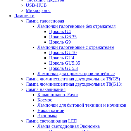
USB-HUB
Микрофоны
Лампочки
Лампа галогеновая
Лампочки галогеновые без отражателя
Цоколь G4
Цоколь G6.35
Цоколь G9
Лампочки галогеновые с отражателем
Цоколь GU10
Цоколь GU4
Цоколь GU5.35
Цоколь GU5.3
Лампочки для прожекторов линейные
Лампа люминесцентная двухцокольная Т5(G5)
Лампа люминесцентная двухцокольная Т8(G13)
Лампа накаливания
Калашниково, Favor
Космос
Лампочки для бытовой техники и ночников
Накал разное
Экономка
Лампа светодиодная LED
Лампа светодиодная Экономка